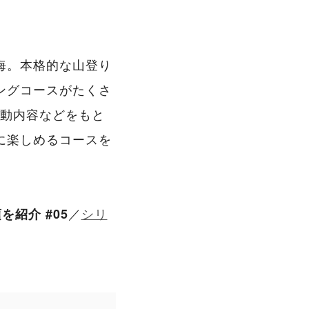
海。本格的な山登り
ングコースがたくさ
活動内容などをもと
に楽しめるコースを
／
シリ
紹介 #05