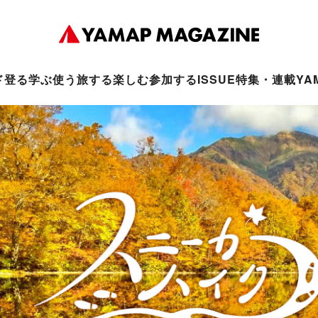
ド
登る
学ぶ
使う
旅する
楽しむ
参加する
ISSUE
特集・連載
YA