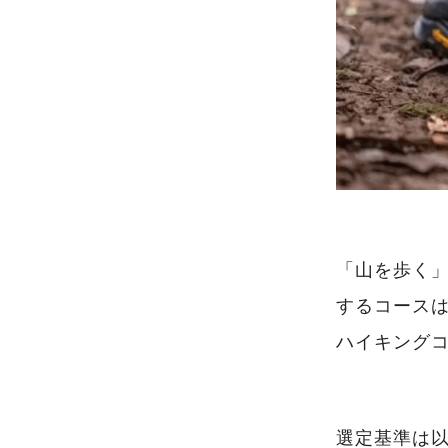
「山を歩く」
するコース
ハイキング
選定基準は