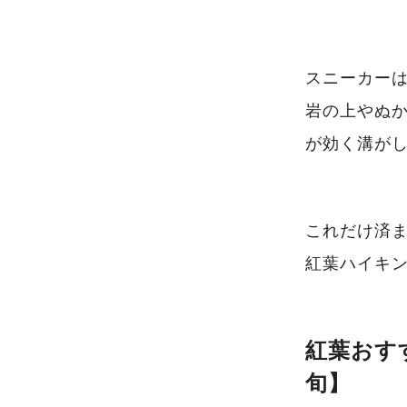
スニーカーは
岩の上やぬ
が効く溝が
これだけ済
紅葉ハイキ
紅葉おす
旬】