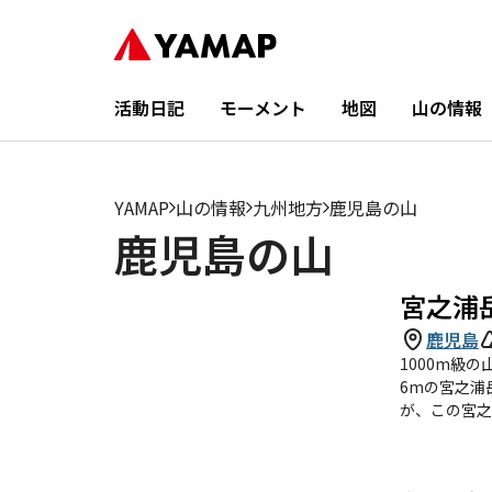
活動日記
モーメント
地図
山の情報
YAMAP
山の情報
九州地方
鹿児島の山
鹿児島の山
宮之浦
鹿児島
1000m級
6mの宮之浦
が、この宮之
登山者が多い
凝縮したコー