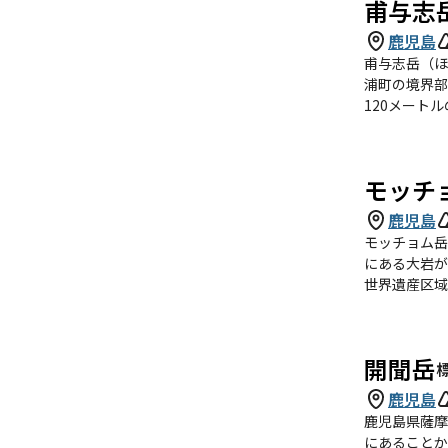
甫与志
鹿児島
甫与志岳（ほ
浦町の境界部にまたがる。 北方に黒尊岳、国見山が連なり、三山を
120メート
り、太平洋、
ら甫与志林道
二股林道を経て北西から
モッチ
付近には落葉
ボノツツジの
鹿児島
されている。
モッチョム岳（
にある大岩が
世界遺産区域の域内である
われている。
は尾之間地区
410.2m
開聞岳
障子岳周辺と共に屋久島三大岩壁に数
道となっている。 三大岩壁ということで、南壁を中心に何本もクライミングルートが拓かれているが
鹿児島
スやクラック
鹿児島県薩摩
ることもある
にあることか