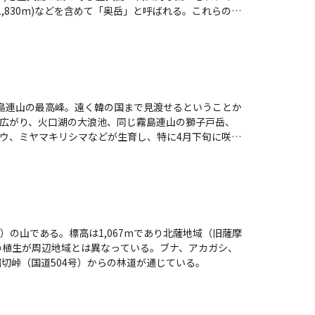
び投石岳 (1,830m)などを含めて「奥岳」と呼ばれる。これらのう
岳も栗生川河口右岸付近から辛うじて山頂部分を望
島大絵図』には黒御嶽（黒御岳）と記されており、名
を始めとして屋久島の山岳
央の山岳地帯は世界遺産の森林生態系保護地域保存地
よびミヤマビャクシンなどの低木が茂り、ヤクザサが
霧島連山の最高峰。遠く韓の国まで見渡せるということか
ラン、イッスンキンカなど屋久島の固有種も多数見ら
広がり、火口湖の大浪池、同じ霧島連山の獅子戸岳、
ウ、ミヤマキリシマなどが生育し、特に4月下旬に咲く
点の2コースと、大浪池登山口から（約1時間半～2時
黒味分れ (1,680m)から岩場を登り黒味岳山頂に向かう。
ておこう。
の山である。標高は1,067mであり北薩地域（旧薩摩
林木遺伝資源保存林」に指定されている。 山頂までは堀切峠（国道504号）からの林道が通じている。