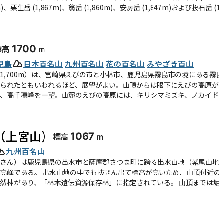
4m)、栗生岳 (1,867m)、翁岳 (1,860m)、安房岳 (1,847m)およ
岸部の人里から望むことができるのは永田岳およびネマチであり、黒味
黒味岳の可能性もあり）としている。江戸時代に刊行された『明暦屋久
標高
1700
m
るとされ、また「御岳」は屋久島で崇拝の対象とされる高峰に対する呼称でもある。 宮之浦岳
は霧島屋久国立公園に指定され、宮之浦岳、永田岳および黒味岳など中
児島
日本百名山
九州百名山
花の百名山
みやざき百山
ている。山頂付近までスギ、ヤクシマシャクナゲ、ヤクシマホツツジお
1,700m）は、宮崎県えびの市と小林市、鹿児島県霧島市の境にある
る他の奥岳とは対照的である。高山植物の宝庫でもあり、ヤクシマノギ
られたともいわれるほど、展望がよい。山頂からは眼下にえびの高原が
、高千穂峰を一望。山麓のえびの高原には、キリシマミズキ、ノカイド
層湿原が広がる。 安房から林道を23km登り、淀川登山口 (1,370m)から宮之浦岳へ向かう登山道に入
えびの高原にだけ生育する国の天然記念物。主な登山道はえびの高原起
(1,380m)、小花之江河 (1,630m)および花之江河 (1,640m)を経て
活動が盛んなため、登山の際は宮崎県のホームページなどをチェックし
（上宮山）
標高
1067
m
九州百名山
さん）は鹿児島県の出水市と薩摩郡さつま町に跨る出水山地（紫尾山地）
いため、山頂付近の植生が周辺地域とは異なっている。ブナ、アカガシ、
モミなどの天然林があり、「