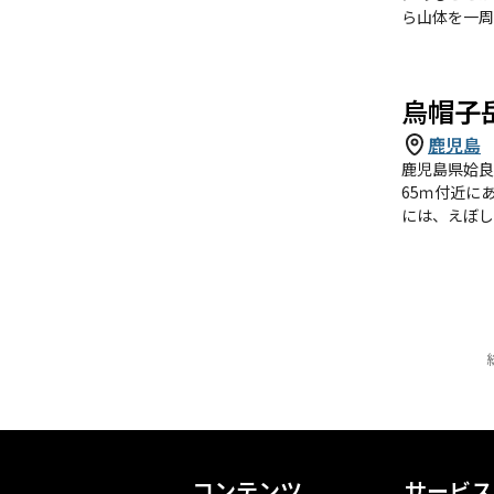
ら山体を一周
ラマは圧巻で
皇太子時代に
烏帽子
鹿児島
鹿児島県姶良
65ｍ付近に
には、えぼし
きる。山の上
コンテンツ
サービス