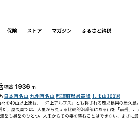
保険
ストア
マガジン
ふるさと納税
岳
標高
1936
m
日本百名山
九州百名山
都道府県最高峰
しま山100選
の山々を40山以上連ね、「洋上アルプス」とも称される鹿児島県の屋久島
岳だ。屋久島では、人里から見える比較的沿岸部にある山を「前岳」、
浦岳も奥岳のひとつ。人里からその姿を望むことはできない、まさに最
のが淀川登山口からの安房歩道。屋久杉やヤクシマシャクナゲ、日本庭
スだ。なお、屋久島山中の山小屋はすべて無人小屋のため、テント泊と