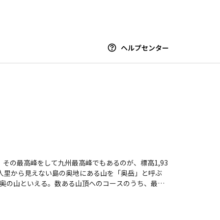
ヘルプセンター
。その最高峰をして九州最高峰でもあるのが、標高1,93
人里から見えない島の奥地にある山を「奥岳」と呼ぶ
奥の山といえる。数ある山頂へのコースのうち、最も
園のような高層湿原・花之江河など、屋久島の魅力を
同様の装備を持参する必要がある。