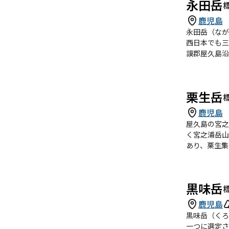
永田岳
鹿児島
永田岳（なが
西日本でも三嶺に次いで10番目の高
謨郡屋久島沿海図』では権現岳と記さ
之浦岳を始め
系保護地域保
49m)と呼ばれる岩峰が連なる。 屋久島は「八重岳」
栗生岳
なす山々を「
永田岳および
鹿児島
り、永田岳は
屋久島の宮之
訪れた際にはすでに永田では
く宮之浦岳山
も見られるが
あり、栗生集落
永田岳山頂は
聳える。山頂
ツツジなど高山植物が見られる。 淀川登山口 (1,367m)か
経て焼野三叉
黒味岳
より800m
鹿児島
山頂に至るコースがある
田橋登山口 (1
黒味岳（くろ
を経て山頂に
一つに選定されている。 宮之浦岳 (1,936m)、永田岳 (1,886m)およ