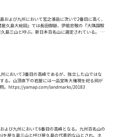
島および九州において宮之浦岳に次いで2番目に高く、
岳、永田岳など中央の山岳地帯は世界遺産の森林生態
らに中之岳、ネマチ峰 (1,814m)、障子岳 (1,5
きないが、永田川河口付近の永田地区は奥岳すなわち
。山頂直下の岩屋には一品宝珠大権現を祀る祠があ
えられた。1448年（文安5年）に日増上人が布教に
九州において3番目の高峰であるが、独立した山ではな
する。山頂直下の岩屋には一品宝珠大権現を祀る祠が
屋付近から屋久杉、ヤクシマシャクナゲなどが見られる。
/yamap.com/landmarks/20183
られ、山頂西側直下にはローソク岩と呼ばれる巨岩が
し、イッスンキンカ、シャクナンガンピ、ヤクシマホ
く利用される一般的な登山道である。あるいは大川の滝入口
通る花山歩道を経て永田歩道に合流し鹿之沢小屋を経て
 (1,410m)、桃平 (1,460m)、鹿之沢小屋 (1,550m)
および九州において6番目の高峰となる。九州百名山の
られる。