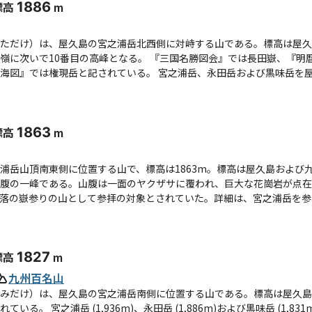
標高
1886
m
ただけ）は、屋久島の宮之浦岳北西側に対峙する山である。標高は屋久
峰となる。 『三国名勝図会』では長田嶽、『明暦屋久島大絵図』では長田御嶽、伊能忠敬の『大隅国馭
れている。 宮之浦岳、永田岳および黒味岳を屋久島三山と呼ぶ。新日本百名山に選定されている。 宮
として屋久島の山岳地域の大部分は屋久島国立公園に指定され、宮之浦
存地区に指定されている。永田岳山頂の北東側にはコルを挟んで永田岳II峰、さ
と呼ばれるように多くの峰が連なり、海岸部に近い山々を「前岳」、中央部の脊梁を
標高
1863
m
奥岳」と呼び、この奥岳は通常屋久島の海岸部の人里から望むことはで
ネマチを望むことのできる島一周の県道周辺としては唯一の場所である
古くから永田集落の岳参りの山として参拝の対象とされ、永田浜の砂が供
浦岳山頂南東側に位置する山で、標高は1863m。標高は屋久島および
岳参りが行われていたという。 海岸部の永田集落付近は杉の人工林、クワズイモおよびヘゴなど亜熱帯性植物
腹の一峰である。山腹は一面のヤクザサに覆われ、巨大な花崗岩が点在
、やや内陸部に入ると暖帯性の天然林となり、標高1,340mの姥ヶ岩
の嶽参りの山として参拝の対象とされていた。詳細は、宮之浦岳を参照。https:/
屏風を立てたような尾根を張り、斜面にはむき出しの花崗岩が散りばめ
付近は一面のヤクシマダケ（ササ）に覆われヤクシマシャクナゲが点在
ら宮之浦岳 (1,936m)を経て、あるいは荒川登山口 (600m)から縄文杉 (1,310m)を
路 (1,784m)に至り、永田岳への往復コースを取るルートが最もよ
標高
1827
m
南側の県道沿い林道入口から大川林道に入り、原生自然環境保全地域を
九州百名山
が、登山道が荒れているため上級者向きである。 永田集落の永田橋を基点として横河渓谷（よっごけいこく）、餅
05m)、水取谷 (800m)、岳之辻 (1,210m)、姥ヶ岩屋 (1,340m)、左捲大檜
みだけ）は、屋久島の宮之浦岳南側に位置する山である。標高は屋久島
至る永田歩道ルートが本来の岳参りの表参道であるが、長い山行を強い
び黒味岳 (1,831m)を屋久島三山と呼び屋久島の代表的な山とされ、ネ