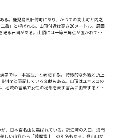
ある。鹿児島県肝付町にあり、かつての高山町と内之
）を祀る石祠がある。山頂には一等三角点が置かれてお
むことができる。登山道としては二股川キャンプ場か
走するルート、姫門林道を経て南東から登るルート、
オスミミツバツツジが分布し、白い花を咲かせるアケ
以上の東南斜面は「万九郎県自然環境保全地域」に指定
富岳」と表記する。 特徴的な外観と頂上
、944mと表記している文献もある。山頂はユネスコの
れる姿を見ることができる。頂上巨岩の南側の岩陰に
とが分かる。北方の耳岳（1,202m）、割石岳（1,
及ぶ花崗岩の大岩壁で、モッチョム岳南壁は七五岳北面、
多い（太田1993）。正長石の大結晶を手がかりとす
ないが、日本百名山に選ばれている。錦江湾の入口、海門
美しい山容から「薩摩富士」の別名もある。登山口か