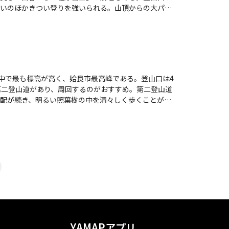
いのほかきつい登りを強いられる。山頂からの大パノ
までを望むことができる。また山頂には、天皇陛下が
の山なので、できれば盛夏は避けたい。
中で最も標高が高く、姶良市最高峰である。登山口は4
第二登山道があり、周回するのがおすすめ。第二登山道
配が続き、明るい照葉樹の中を清々しく歩くことがで
人は少ない。山頂は草地で、明るく開放的である。
YAMAPアプリ