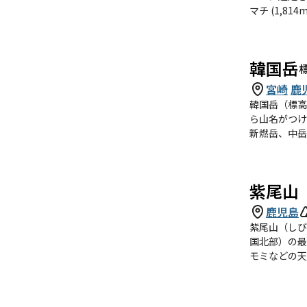
マチ (1,81
ち屋久島の海
む。 一方で『三国名勝図会』では屋久三岳（三嶽）を宮浦嶽（宮之浦岳）、長田嶽（永田岳）および栗生嶽（現在の栗生岳であるかどうか
は異説あり、
韓国岳
称はこれに由来す
地域の大部分
宮崎
鹿
区に指定され
韓国岳（標高
生い茂ってい
ら山名がつけ
れる。 山頂は巨大な花崗岩からなり、節理による割れ目がある。また山頂は宮之浦岳、永田岳など奥岳の絶好の展望所となる。黒味岳の南
新燃岳、中岳
東側直下には花之江河と呼ばれる高
ノカイドウは
り、淀川小屋 
間半）。火山
紫尾山
鹿児島
紫尾山（しび
国北部）の最高峰である。 出水山地の中でも抜きん出て標高が高