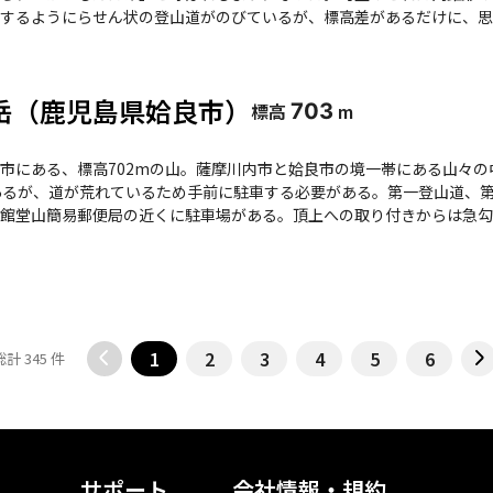
するようにらせん状の登山道がのびているが、標高差があるだけに、思
、九州最大の池田湖や長崎鼻、霧島連山、桜島、大隅半島南端の佐多岬
登られた記念の石盤がある。一年を通じて登れる山だが、標高が低い南
岳（鹿児島県姶良市）
標高
703
m
市にある、標高702mの山。薩摩川内市と姶良市の境一帯にある山々の
あるが、道が荒れているため手前に駐車する必要がある。第一登山道、
館堂山簡易郵便局の近くに駐車場がある。頂上への取り付きからは急勾
部は端正な三角錐をしていて目立つ山容だが、奥深い山のために訪れる
1
2
3
4
5
6
総計 345 件
サポート
会社情報・規約