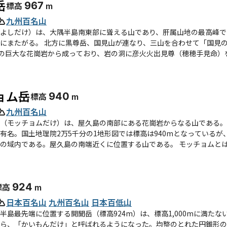
岳
標高
967
m
九州百名山
よしだけ）は、大隅半島南東部に聳える山であり、肝属山地の最高峰で
合わせて「国見の三岳」と呼ばれる。山頂付近は高さ20メートル、周囲
ルの巨大な花崗岩から成っており、岩の洞に彦火火出見尊（穂穂手見命
高隈山、霧島山に加え、遠く鹿児島湾、薩摩半島、屋久島、種子島を望
を経て南西から登るルートが一般的であり、他に黒尊岳を経て北から縦
登るルートがある。山頂付近は鎖場となっている。 イスノキやアカガシなどの常緑広葉樹に覆われているが、山頂
ョム岳
標高
940
m
広葉樹も見られる。肝属山地にのみ自生するキモツキミツバツツジやオ
群落がある。甫与志岳の南西部、荒西山にかけての標高700メートル
九州百名山
モッチョムだけ）は、屋久島の南部にある花崗岩からなる山である。漢字では「本
有名。国土地理院2万5千分の1地形図では標高は940mとなっているが
。屋久島の南端近くに位置する山である。 モッチョムとは、地域の言葉で女性の秘部を表す言葉に由来すると言
日本一の陰陽山とも呼ばれ、山の西方からは陽、東方からは陰に例えら
の岳参りの祠があり、この山が岳参りの「前岳」とされてきた歴史を持つこ
）とともに尾之間三山に数えられる。南から西斜面は標高差700m近くに
標高
924
m
えられる。 登山道は現在専ら使われているタナヨケ歩道がある。別に正面登山道もあったが現在は廃
、屋久島の花崗岩壁の節理が少なくリ
日本百名山
九州百名山
日本百低山
の少ない性質と、垂直に近い角度からボルトを連打した人工登攀ルートが
半島最先端に位置する開聞岳（標高924m）は、標高1,000mに満た
が風化による変化が激しく脆い。
ら、「かいもんだけ」と呼ばれるようになった。均整のとれた円錐形の