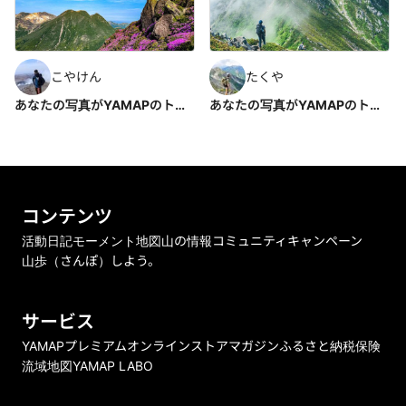
こやけん
たくや
あなたの写真がYAMAPのトップを飾る？写真投稿キャンペーン2023
あなたの写真がYAMAPのトップを飾る？写真投稿キャンペーン2023
コンテンツ
活動日記
モーメント
地図
山の情報
コミュニティ
キャンペーン
山歩（さんぽ）しよう。
サービス
YAMAPプレミアム
オンラインストア
マガジン
ふるさと納税
保険
流域地図
YAMAP LABO