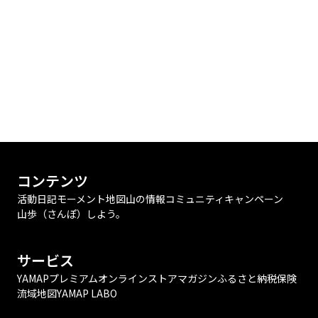
コンテンツ
活動日記
モーメント
地図
山の情報
コミュニティ
キャンペーン
山歩（さんぽ）しよう。
サービス
YAMAPプレミアム
オンラインストア
マガジン
ふるさと納税
保険
流域地図
YAMAP LABO