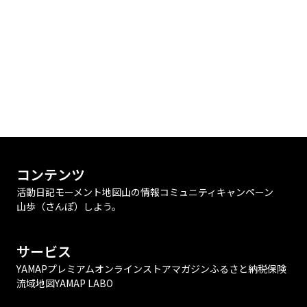
コンテンツ
活動日記
モーメント
地図
山の情報
コミュニティ
キャンペーン
山歩（さんぽ）しよう。
サービス
YAMAPプレミアム
オンラインストア
マガジン
ふるさと納税
保険
流域地図
YAMAP LABO