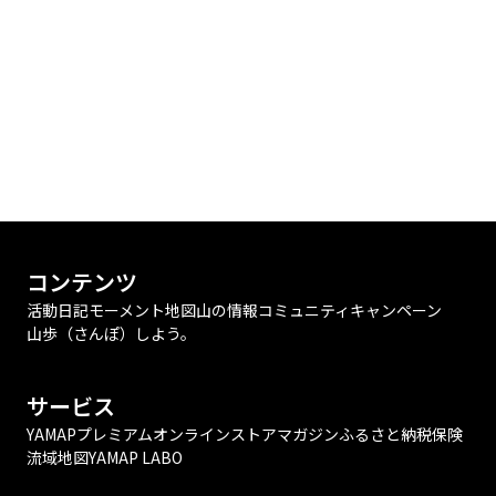
コンテンツ
活動日記
モーメント
地図
山の情報
コミュニティ
キャンペーン
山歩（さんぽ）しよう。
サービス
YAMAPプレミアム
オンラインストア
マガジン
ふるさと納税
保険
流域地図
YAMAP LABO