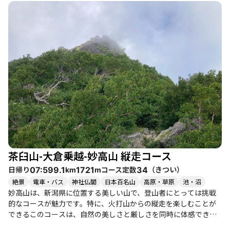
が必要です。笹や竹に覆われた部分もあり、滑りやすいので慎重
に歩くことが求められます。 登山者たちは、登りの途中での苦労
や達成感を語り、特に山頂からの360度の眺望に感動しています。
晴れた日には、火打山や日本海の美しい景色が広がり、特に南峰
からの眺めは格別です。季節によっては、山頂付近に咲く花々も
楽しめ、特に夏には色とりどりの花が登山道を彩ります。 このコ
ースは、体力に自信のある健脚者向けですが、初心者でも挑戦可
能です。ただし、子供連れには少し厳しいかもしれません。登山
後は、近くの燕温泉で疲れを癒すことができ、温泉の質も良好で
す。特に「黄金の湯」はおすすめです。 整備された木道や湿原も
あり、下山時には癒しの時間を過ごせますが、長い下り道は体力
を消耗します。登山者同士の交流もあり、サポートし合う場面も
多く見られ、温かい雰囲気が漂っています。全体として、妙高山
は自然の美しさと登山の醍醐味を存分に味わえる素晴らしいコー
茶臼山-大倉乗越-妙高山 縦走コース
スです。
日帰り
コース定数
（
きつい
）
07:59
9.1
1721
34
km
m
絶景
電車・バス
神社仏閣
日本百名山
高原・草原
池・沼
妙高山は、新潟県に位置する美しい山で、登山者にとっては挑戦
的なコースが魅力です。特に、火打山からの縦走を楽しむことが
できるこのコースは、自然の美しさと厳しさを同時に体感できる
場所です。 登山は高谷池ヒュッテからスタートし、急登が続く大