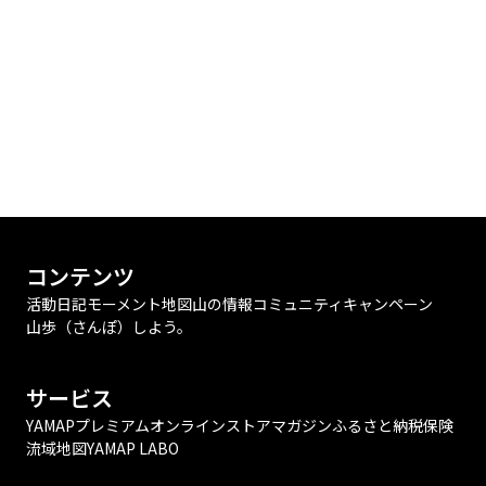
コンテンツ
活動日記
モーメント
地図
山の情報
コミュニティ
キャンペーン
山歩（さんぽ）しよう。
サービス
YAMAPプレミアム
オンラインストア
マガジン
ふるさと納税
保険
流域地図
YAMAP LABO