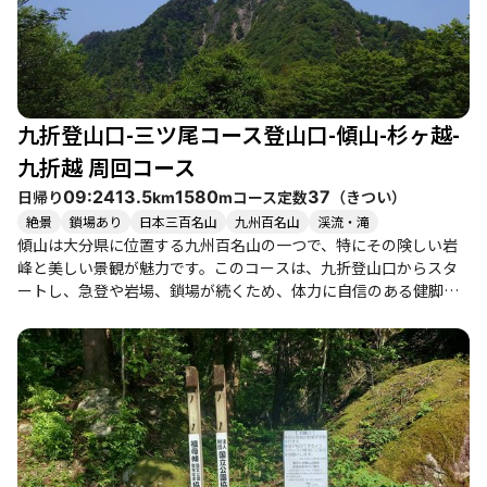
っては雪や凍結があるため、装備の準備も怠らないようにしまし
ょう。特に冬季はアイゼンやチェンスパイクが必要になることも
あります。登山者たちの体験談からは、傾山の厳しさと同時に、
その美しさや楽しさが伝わってきます。次回の登山計画には、ぜ
ひ傾山を候補に加えてみてはいかがでしょうか。
九折登山口-三ツ尾コース登山口-傾山-杉ヶ越-
九折越 周回コース
日帰り
コース定数
（
きつい
）
09:24
13.5
1580
37
km
m
絶景
鎖場あり
日本三百名山
九州百名山
渓流・滝
傾山は大分県に位置する九州百名山の一つで、特にその険しい岩
峰と美しい景観が魅力です。このコースは、九折登山口からスタ
ートし、急登や岩場、鎖場が続くため、体力に自信のある健脚者
向けのハードなルートです。登山者たちは、登り始めからその急
勾配に苦しみながらも、山頂にたどり着いた際の達成感と絶景に
心を奪われます。特に、山頂からは祖母山系や阿蘇山、久住連山
などの360度のパノラマビューが広がり、思わず息を呑む美しさで
す。 春にはミツバツツジやマンサクが咲き誇り、秋には紅葉が楽
しめるため、四季折々の魅力があります。ただし、急登や岩場が
多いため、特に雨後は滑りやすく、注意が必要です。登山者たち
は、途中の観音滝や苔の美しいエリアでの休憩を楽しみながら、