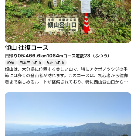
時には渡渉を経験し、自然の中での冒険感を味わいます。 また、
傾山の魅力は登山だけに留まらず、周辺には長湯温泉や竹田市の
観光スポットもあり、登山後のリフレッシュにも最適です。特
に、長湯温泉の重炭酸泉は疲れを癒してくれることでしょう。登
山者たちは、山行の後に仲間とともに乾杯を楽しむことも多く、
充実した一日を過ごすことができます。 このコースは、体力に自
信がある方や、仲間と共に挑戦したい方におすすめです。登山の
傾山 往復コース
途中で見られる美しい景色や、達成感を味わいながら、自然の中
での静けさや開放感を存分に楽しんでください。
日帰り
コース定数
（
ふつう
）
05:46
6.6
1064
23
km
m
絶景
日本三百名山
九州百名山
傾山は、大分県に位置する美しい山で、特にアケボノツツジの季
節には多くの登山者が訪れます。このコースは、初心者から健脚
者まで楽しめるルートが整備されており、特に西山登山口からの
アクセスが便利です。登山口からは急登が続きますが、途中で渡
渉があり、清流の美しさに癒される瞬間もあります。 登山者たち
の体験談によると、傾山の魅力はその景観にあります。特に、稜
線に出ると大崩山やくじゅう連山の絶景が広がり、思わず声を上
げたくなるほどの開放感を味わえます。山頂では、ガスがかかる
こともありますが、晴れた日には360度のパノラマビューが楽し
め、特に夕暮れ時の景色は幻想的です。 また、傾山の登山道には
アケボノツツジが咲き誇り、登山者たちの心を和ませます。特