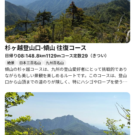
に、春の訪れを感じるこの花々は、登山の疲れを忘れさせてくれ
る存在です。登山者たちは、アケボノのトンネルをくぐりなが
ら、写真を撮るのに夢中になり、自然の美しさを堪能していま
す。 ただし、急登や岩場が多いため、注意が必要です。特に雨後
は滑りやすくなるため、慎重に進むことが求められます。登山者
たちは、仲間と共に励まし合いながら、時にはロープを使って難
所を乗り越えることもあります。 傾山の魅力は登山だけに留まら
杉ヶ越登山口-傾山 往復コース
ず、下山後には近くの温泉や美味しいグルメも楽しめるため、登
山の後の楽しみも豊富です。特に、地元の名物料理を味わうこと
日帰り
コース定数
（
きつい
）
08:14
8.8
1129
29
km
m
ができるお店も多く、登山の疲れを癒すにはぴったりです。 この
絶景
日本三百名山
九州百名山
ように、傾山は自然の美しさと登山の楽しさを兼ね備えた素晴ら
傾山の杉ヶ越コースは、九州の登山愛好者にとって挑戦的であり
しい場所です。ぜひ、季節ごとの魅力を感じながら訪れてみてく
ながらも美しい景観を楽しめるルートです。このコースは、登山
ださい。
口から山頂までの道のりが険しく、特にハシゴやロープを使う場
面が多く、体力と精神力を試されること間違いなしです。登山者
たちは、最初は穏やかなセラピーロードを進むものの、次第にア
ップダウンが続き、岩場や急登が待ち受けています。特に、途中
のハシゴは15箇所もあり、登りと下りを繰り返すため、緊張感が
漂います。 山頂に到達すると、360度の大パノラマが広がり、周囲
の山々や紅葉の美しさに感動することでしょう。登山者たちは、
山頂での達成感と共に、仲間とともに食事を楽しむひとときを過
ごし、心温まる思い出を作ります。特に秋には、アケボノツツジ