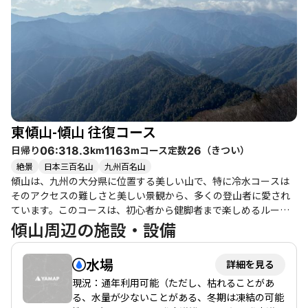
じゅうの美しい景色が広がり、達成感を味わえます。特に、山頂
からの眺望は圧巻で、登った道を見下ろすことができるため、感
動もひとしおです。 季節によっては、残雪や霧氷が見られること
もあり、特に冬の登山は幻想的な景色を楽しむことができます。
ただし、冬季は寒さ対策が必須で、十分な水分補給も忘れずに行
いましょう。登山者の中には、夕立や急な天候の変化に遭遇した
方もおり、事前の天候確認が重要です。 また、周辺には温泉や地
元のグルメスポットも点在しており、登山後の楽しみも豊富で
す。傾山の自然と歴史を感じながら、心身ともにリフレッシュで
東傾山-傾山 往復コース
きるこのコースは、何度でも訪れたくなる魅力があります。
日帰り
コース定数
（
きつい
）
06:31
8.3
1163
26
km
m
絶景
日本三百名山
九州百名山
傾山は、九州の大分県に位置する美しい山で、特に冷水コースは
そのアクセスの難しさと美しい景観から、多くの登山者に愛され
ています。このコースは、初心者から健脚者まで楽しめるルート
ですが、悪路のため四駆の車が推奨されます。登山口までの道の
傾山周辺の施設・設備
りは、石や岩がゴロゴロしており、注意が必要です。 登山は、冷
水登山口から始まり、最初は穏やかな道が続きますが、すぐに急
水場
詳細を見る
登が始まります。鎖場もあり、特に最初の鎖場は岩の足がかりが
少なく、登山者にとっては試練となります。多くの登山者が「こ
現況：通年利用可能（ただし、枯れることがあ
こからが本番」と感じることでしょう。途中、ミツバツツジやア
る、水量が少ないことがある、冬期は凍結の可能