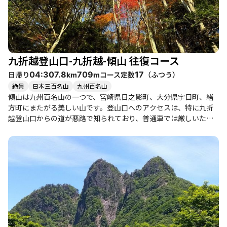
九折越登山口-九折越-傾山 往復コース
日帰り
コース定数
（
ふつう
）
04:30
7.8
709
17
km
m
絶景
日本三百名山
九州百名山
傾山は九州百名山の一つで、宮崎県日之影町、大分県宇目町、緒
方町にまたがる美しい山です。登山口へのアクセスは、特に九折
越登山口からの道が悪路で知られており、普通車では厳しいた
め、四駆の利用が推奨されます。登山者たちは、登山口までの道
のりを「酷道」と表現し、長時間の運転に苦労した様子が伺えま
す。 登山自体は、九折越からのルートが比較的緩やかで、初心者
でも楽しめる部分がありますが、千間山から傾山への急登は健脚
者向けです。山頂では、素晴らしい眺望が広がり、特に祖母山や
くじゅう連山の景色は圧巻です。登山者たちは、山頂での開放感
や達成感を味わい、時には貸し切りの静けさを楽しむこともでき
るようです。 季節によっては、ミツバツツジや霧氷などの美しい
自然も楽しめ、特に春には新緑が映えます。ただし、冬季には雪
が残ることもあり、装備には注意が必要です。登山後は、日之影