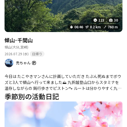
123
30
06:46
8.2 km
760 m
傾山･千間山
傾山
(大分,宮崎)
2026.07.29 (水)
日帰り
禿ちゃん
今日は たこやきマンさんに計画していただき たぶん死ぬまでボウ
ズと3人で傾山へ行って来ました⛰ 九折越登山口からスタミナを
温存しながらの 鈍行歩きでピストン🐾 ルートは分かりやすく九折
越からの稜線では 心地よい風が吹き抜け汗ばんだ身体を涼しく癒
季節別の活動日記
やしてくれました🎐 山頂からは先日登った大崩山や祖母山 雲はか
かってましたが くじゅう連山など360度絶景でした🤩 （アブ🪰が
多かったぁ💦） …ボウズシェフの山頂メシ🍙今日も美味しくいた
だきました😋ご馳走様でした！ 下山後の温泉は 日之影温泉駅さん
でお世話になりました♨️ たこやきマンさん、お誘いありがとうご