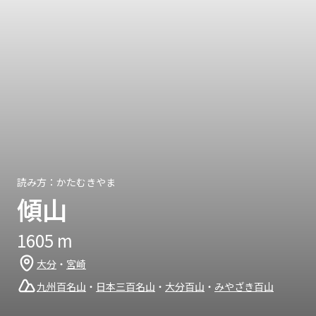
読み方：
かたむきやま
傾山
1605
m
大分
・
宮崎
九州百名山
・
日本三百名山
・
大分百山
・
みやざき百山