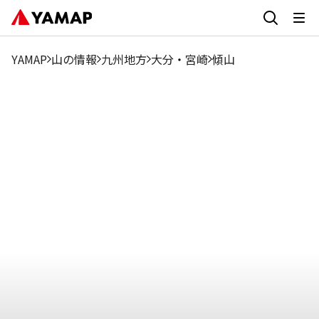
1月
2月
3月
4月
5月
6月
7月
8月
9月
2.41%
2.34%
4.95%
20.92%
21.28%
5.31%
3.68%
4.46%
6.58
YAMAP
山の情報
九州地方
大分
・
宮崎
傾山