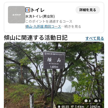
トイレ
詳細を見る
水洗トイレ(男女別)
このポイントを通過するコース
傾山-九折越 周回コース
…
続きを見る
傾山に関連する活動日記
すべて見る
8
9
05:35
7.4 km
1092 m