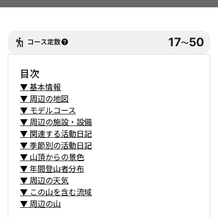
17
50
コース定数
〜
目次
▼
基本情報
▼
周辺の地図
▼
モデルコース
▼
周辺の施設・設備
▼
関連する活動日記
▼
季節別の活動日記
▼
山頂からの景色
▼
年間登山者分布
▼
周辺の天気
▼
この山を含む流域
▼
周辺の山