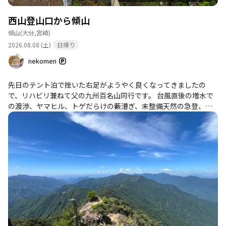
西山登山口から傾山
傾山
(大分,宮崎)
2026.08.08 (土)
日帰り
nekomen
先日のテント泊で挫いた右足がようやく良くなってきましたの
で、リハビリ兼ねて父の九州百名山同行です。 台風直後の増水で
の渡渉、ヤマヒル、トゲだらけの藪漕ぎ、未整備天然の急登、悪
天候でもうお腹いっぱいです。しばらく右足完治には時間がかか
りそうです。🤔 ※夏に上られる場合はトゲ対策とヤマヒル対策推
奨です。