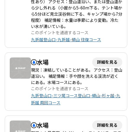
ケボノツツジなどの美しい花々が登山の疲れを癒してくれます。
性あり） アクセス：登山道沿い、または登山道か
山頂に到達した際の達成感は格別で、特に晴れた日には絶景が広
ら少し外れる（小屋から5-60m下る、テント場か
がります。山頂からの眺望は、周囲の山々を一望できる素晴らし
ら5分ほど見立渓谷側に下る、キャンプ場から7分
いものです。しかし、天候が変わりやすく、ガスがかかることも
程度） 補足情報：水量は季節により変動。冷た
あるため、視界が悪い場合もあります。登山者の中には、ガスの
い水が湧いている。
中での幻想的な雰囲気を楽しむ方もいるようです。 このコース
このポイントを通過するコース
は、特に仲間と共に挑戦するのが楽しいでしょう。体力に自信が
九折越登山口-九折越-傾山 往復コース
ない方は、無理をせずに休憩を取りながら登ることをお勧めしま
す。また、登山後には近くの温泉で疲れを癒すこともでき、周辺
には美味しいグルメスポットも点在しています。傾山の魅力は、
水場
詳細を見る
自然の美しさと登山の達成感を同時に味わえるところにありま
す。ぜひ、挑戦してみてください。
現況：凍結していることがある。 アクセス：登山
道沿い。 補足情報：手や顔を洗える渓流が近く
にある。水場コースにある。
このポイントを通過するコース
九折登山口-三ツ尾コース登山口-傾山-杉ヶ越-九
折越 周回コース
水場
詳細を見る