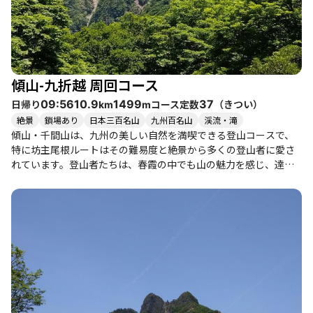
温泉でのリフレッシュや、青雲橋レストランでの美味しい食事も
楽しめるため、登山と合わせて周辺の観光もおすすめです。 傾山
は、登山者同士の交流も楽しめる賑やかな山であり、特に週末に
は多くの登山者が訪れます。整備された登山道と美しい景観が魅
力の傾山は、ぜひ訪れてみたいスポットです。
傾山-九折越 周回コース
日帰り
コース定数
（
きつい
）
09:56
10.9
1499
37
km
m
絶景
鎖場あり
日本三百名山
九州百名山
渓流・滝
傾山・千間山は、九州の美しい自然を満喫できる登山コースで、
特に坊主尾根ルートはその難易度と絶景から多くの登山者に愛さ
れています。登山者たちは、春霞の中でも山の魅力を感じ、達成
感や冒険感を味わっています。特に、山頂からの眺望は素晴らし
く、岩峰の美しさに心を奪われることでしょう。 このコースは、
初心者から健脚者まで楽しめる内容ですが、特に体力に自信のあ
る方におすすめです。坊主尾根の急登や鎖場、ハシゴのある区間
はスリリングで、注意が必要です。登山者たちは、体力を奪われ
ながらも、仲間との出会いや会話を楽しみ、山の魅力を再確認し
ています。 また、傾山周辺は温泉やグルメスポットも豊富で、登
山後には竹田の長湯温泉でのリフレッシュや、地元の鶏天定食を
楽しむことができます。特に、九折越からの下りは長く、膝に負
担がかかるため、慎重に行動することが求められます。 季節によ