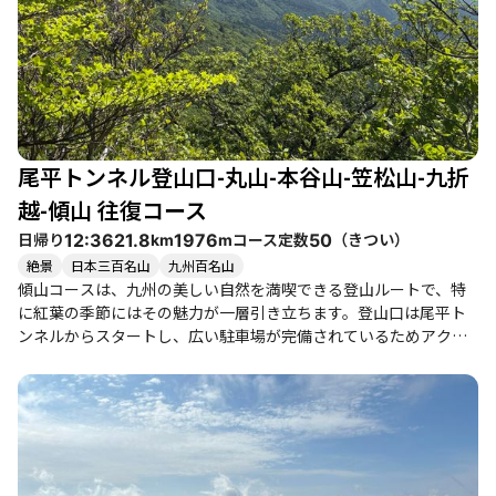
やミツバツツジが咲き誇り、色とりどりの景色が楽しめます。 た
だし、コースは整備されているものの、足元には注意が必要で
す。特に雨の後は滑りやすく、慎重に進むことが求められます。
また、風が強い日には体感温度が下がるため、十分な防寒対策が
必要です。登山者たちは、風の強さや寒さに備えて、しっかりと
した準備をして挑むことをおすすめします。 このコースは、初心
者には少し厳しいかもしれませんが、健脚者や仲間と一緒に挑戦
尾平トンネル登山口-丸山-本谷山-笠松山-九折
することで、より充実した体験が得られるでしょう。周辺には温
泉や美味しいグルメもあり、登山後の楽しみも豊富です。傾山の
越-傾山 往復コース
杉ヶ越コースは、自然の美しさと冒険心を満たしてくれる、まさ
日帰り
コース定数
（
きつい
）
12:36
21.8
1976
50
km
m
に魅力的な登山ルートです。
絶景
日本三百名山
九州百名山
傾山コースは、九州の美しい自然を満喫できる登山ルートで、特
に紅葉の季節にはその魅力が一層引き立ちます。登山口は尾平ト
ンネルからスタートし、広い駐車場が完備されているためアクセ
スも良好です。登り始めはやや急な斜面が続きますが、稜線に出
るとアケボノツツジやミツバツツジが迎えてくれ、心地よい風を
感じながらの歩行が楽しめます。 このコースは、初心者から健脚
者まで楽しめるバランスの良いルートで、特に家族連れや友人同
士での登山におすすめです。途中には九折越小屋があり、休憩や
食事をするのに最適な場所です。山頂に到達すると、祖母山やく