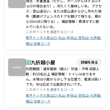
現況：水量豊富（ただし、ホースからはチョロチ
ョロの場合あり）。冷たくて美味しい水。 アクセ
ス：登山道沿い、または登山道から少し外れた場
所（鹿避けフェンスのドアを開けて降りる、柵か
ら10mほど降りる）。 補足情報：煮沸せずに飲
んでいる人もいる。
このポイントを通過するコース
尾平トンネル登山口-丸山-本谷山-笠松山-九折越-
傾山 往復コース
九折越小屋
詳細を見る
利用期間：通年開放（無人） 料金：不明 収容人
数：約10名以上 補足情報：トイレはありませ
ん。水場は小屋から少し下る位置で、電波は弱い
です。中は広めで比較的きれいです。
このポイントを通過するコース
尾平トンネル登山口-丸山-本谷山-笠松山-九折越-
傾山 往復コース