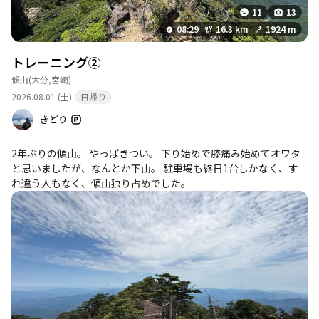
11
13
08:29
16.3 km
1924 m
トレーニング②
傾山
(大分,宮崎)
2026.08.01 (土)
日帰り
きどり
2年ぶりの傾山。 やっぱきつい。 下り始めで膝痛み始めてオワタ
と思いましたが、なんとか下山。 駐車場も終日1台しかなく、す
れ違う人もなく、傾山独り占めでした。