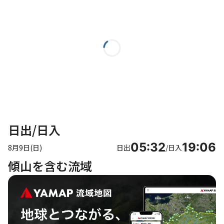
日出/日入
05:32
19:06
8月9日(日)
日出
/
日入
傾山を含む流域