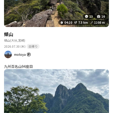
13
16
04:10
7.5 km
1108 m
傾山
傾山
(大分,宮崎)
2026.07.30 (木)
日帰り
motoya
九州百名山94座目