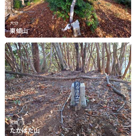
大分
東傾山
宮崎
たかはた山