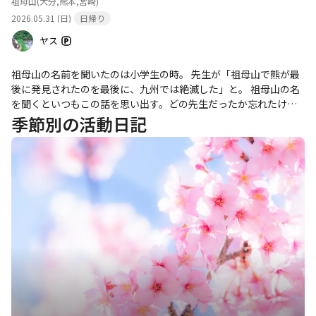
祖母山
(大分,熊本,宮崎)
ガーン😨
2026.05.31 (日)
日帰り
ヤス
祖母山の名前を聞いたのは小学生の時。 先生が「祖母山で熊が最
後に発見されたのを最後に、九州では絶滅した」と。 祖母山の名
を聞くといつもこの話を思い出す。どの先生だったか忘れたけ
ど… この時から、いつかは行ってみたい山になって、かれこれ40
季節別の活動日記
年。 前日の早朝ランの時に縁があって、ようやく行く事ができた
😆 しかも、傾山祖母山周回1dayチャレンジ👍 このタイミングを逃
したくなかったので、予定を急きょキャンセルしてまで行ってき
ました‼️ 4時30分出発の18時30分の到着予定で工程スタート。 結
果、バリきつかったけど明るいうちに無事に下山。 最後は同行者
にペースを作ってもらいながら、自分は付いていくだけ💦 練習不
足、底のすり減ったラグでズルズル、前日からの疲れと睡眠不足
を反省しつつ、とにかく足を動かしてボロボロになりながら、か
っこ悪い姿で何とか完走💦 途中、知らないコースなのに勝手に
「楽勝やろね」とか考えた自分を反省😅 山は舐めちゃいかんね。
キツかったけど、本当にいろいろ楽しめた山行でした✨ ありがと
うごさいます🙏