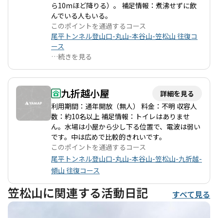
動もひとしおです。 季節によっては、残雪や霧氷が見られること
ら10mほど降りる）。 補足情報：煮沸せずに飲
もあり、特に冬の登山は幻想的な景色を楽しむことができます。
んでいる人もいる。
ただし、冬季は寒さ対策が必須で、十分な水分補給も忘れずに行
このポイントを通過するコース
いましょう。登山者の中には、夕立や急な天候の変化に遭遇した
尾平トンネル登山口-丸山-本谷山-笠松山 往復コ
方もおり、事前の天候確認が重要です。 また、周辺には温泉や地
ース
元のグルメスポットも点在しており、登山後の楽しみも豊富で
…
続きを見る
す。傾山の自然と歴史を感じながら、心身ともにリフレッシュで
きるこのコースは、何度でも訪れたくなる魅力があります。
九折越小屋
詳細を見る
利用期間：通年開放（無人） 料金：不明 収容人
数：約10名以上 補足情報：トイレはありませ
ん。水場は小屋から少し下る位置で、電波は弱い
です。中は広めで比較的きれいです。
このポイントを通過するコース
尾平トンネル登山口-丸山-本谷山-笠松山-九折越-
傾山 往復コース
笠松山に関連する活動日記
すべて見る