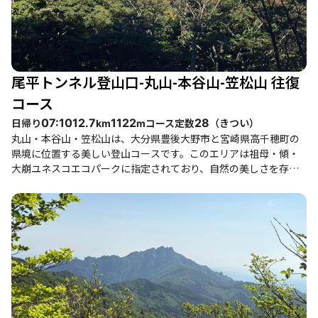
尾平トンネル登山口-丸山-本谷山-笠松山 往復
コース
日帰り
コース定数
（
きつい
）
07:10
12.7
1122
28
km
m
丸山・本谷山・笠松山は、大分県豊後大野市と宮崎県高千穂町の
県境に位置する美しい登山コースです。このエリアは祖母・傾・
大崩ユネスコエコパークに指定されており、自然の美しさを存分
に楽しむことができます。 登山のスタート地点は尾平トンネルの
登山口で、ここから丸山、本谷山、笠松山を目指します。道中は
穏やかな尾根歩きが続き、特に本谷山までの道は気持ちよく、登
山者からは「大好きになった」との声も聞かれます。稜線に出る
と、周囲の山々や雲海の絶景が広がり、達成感と開放感を味わえ
ます。特に、笠松山の山頂からは傾山や祖母山の美しい景色が望
め、訪れる価値があります。 このコースは初心者から健脚者まで
楽しめるため、家族連れや友人同士での登山にも最適です。特に
春や秋は、植物の生育や紅葉が美しく、四季折々の魅力を感じる
ことができます。ただし、夏は暑さが厳しいため、体調管理には