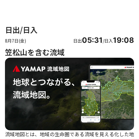
日出/日入
05:31
19:08
8月7日(金)
日出
/
日入
笠松山を含む流域
流域地図とは、地域の生命圏である流域を見える化した地