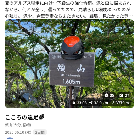
夏のアルプス縦走に向け…下級生の強化合宿。泥と虫に悩まされ
ながら、何とか全う。曇ってたので、見晴らしは微妙だったのが
心残り。 沢や、岩壁登攀ならまたきたい。 結局、見たかった登れ
るらしい天狗岩や、ラクダ岩は一切見えなかった。大体の位置は
分かったので、次の機会に。
25
27
23:08
38.9 km
3779 m
こころの遠足🌈
傾山
(大分,宮崎)
2026.06.10 (水)
2日間