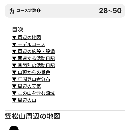
28
50
コース定数
〜
目次
▼
周辺の地図
▼
モデルコース
▼
周辺の施設・設備
▼
関連する活動日記
▼
季節別の活動日記
▼
山頂からの景色
▼
年間登山者分布
▼
周辺の天気
▼
この山を含む流域
▼
周辺の山
笠松山周辺の地図