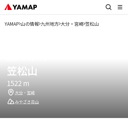
1月
2月
3月
4月
5月
6月
7月
8月
9月
1.9%
0.95%
5.07%
18.68%
28.49%
4.44%
1.59%
3.8%
10.45%
YAMAP
山の情報
九州地方
大分
・
宮崎
笠松山
読み方：
かさまつやま
笠松山
1522
m
大分
・
宮崎
みやざき百山