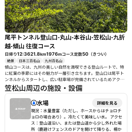
注意が必要です。 また、登山道には水場があり、縦走の幕営地と
しても利用されることがあります。周辺には温泉や観光スポット
も多く、登山後の楽しみも豊富です。例えば、帰り道には「道の
駅 原尻の滝」があり、休憩がてら立ち寄るのもおすすめです。 た
だし、登山中は足元に注意が必要で、特に泥濘や滑りやすい場所
尾平トンネル登山口-丸山-本谷山-笠松山-九折
があるため、慎重に行動しましょう。整備された道ではあります
が、時折急な登りもあるため、無理をせず自分のペースで楽しむ
越-傾山 往復コース
ことが大切です。 このコースは、自然の美しさと静けさを感じな
日帰り
コース定数
（
きつい
）
12:36
21.8
1976
50
km
m
がら、心地よい疲れを味わえる素晴らしい登山体験を提供してく
絶景
日本三百名山
九州百名山
れます。ぜひ、仲間や家族と一緒に訪れてみてはいかがでしょう
傾山コースは、九州の美しい自然を満喫できる登山ルートで、特
か。
に紅葉の季節にはその魅力が一層引き立ちます。登山口は尾平ト
ンネルからスタートし、広い駐車場が完備されているためアクセ
スも良好です。登り始めはやや急な斜面が続きますが、稜線に出
笠松山周辺の施設・設備
るとアケボノツツジやミツバツツジが迎えてくれ、心地よい風を
感じながらの歩行が楽しめます。 このコースは、初心者から健脚
水場
詳細を見る
者まで楽しめるバランスの良いルートで、特に家族連れや友人同
士での登山におすすめです。途中には九折越小屋があり、休憩や
現況：水量豊富（ただし、ホースからはチョロチ
食事をするのに最適な場所です。山頂に到達すると、祖母山やく
ョロの場合あり）。冷たくて美味しい水。 アクセ
じゅうの美しい景色が広がり、達成感を味わえます。特に、山頂
ス：登山道沿い、または登山道から少し外れた場
からの眺望は圧巻で、登った道を見下ろすことができるため、感
所（鹿避けフェンスのドアを開けて降りる、柵か