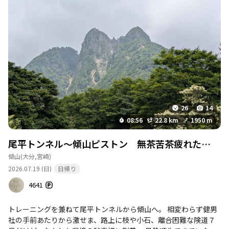
26
14
08:56
22.8 km
1950 m
尾平トンネル～傾山ピストン 無茶苦茶疲れた…
傾山
(大分,宮崎)
2026.07.19 (日)
日帰り
4641
トレーニングを兼ねて尾平トンネルから傾山へ。 相変わらず健男
社の手前あたりから激せま、路上に枝や小石、離合困難な険道７