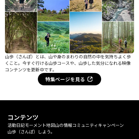
山歩（さんぽ）とは、山や身のまわりの自然の中を気持ちよく歩
くこと。今すぐ行ける山歩コースや、山歩した気分になれる映像
コンテンツを更新中です。
特集ページを見る
コンテンツ
活動日記
モーメント
地図
山の情報
コミュニティ
キャンペーン
山歩（さんぽ）しよう。