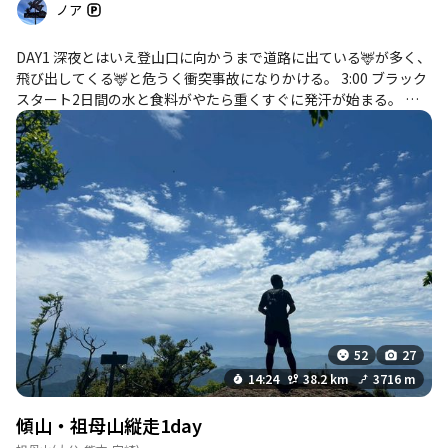
ノア
DAY1 深夜とはいえ登山口に向かうまで道路に出ている🦌が多く、
飛び出してくる🦌と危うく衝突事故になりかける。 3:00 ブラック
スタート2日間の水と食料がやたら重くすぐに発汗が始まる。 久
しぶりの傾山、わかっているつもりだが夜間だとルートミスも多
くアプリで確認して進む。 前日までの雨で水量多く渡渉に苦労す
るし、岩場が滑る。 明るくなって、ふと足元を見たら「ヒル」
が数匹ひざから下に吸い付いていた（ ; ; ） すでにかなり出血もあ
り 半パンにサポーターが裏目となる。 傾山は登りに水場コースで
進むが、直登に苦しみ🦌より大きな声で悲鳴を上げる 「ヒル」と
「急登」にこころが折れた。 傾からの稜線は原生林に覆われ樹林
帯で日陰が多く昨日までの雨で、風もひんやり 笠松・本谷・古祖
母と縦走の醍醐味を楽しみながら進めた 古祖母からは🦌の被害で
木々が枯れて、 日差しを浴びると体力を消耗 ヘロヘロで祖母山に
登頂 山小屋は無人 ゆっくりできて爆睡 DAY2 朝目覚めると6:00過
ぎてる 7:30スタート ザックがずいぶん軽くなった。 昨日から山に
52
27
入りまだ人に会っていない 🦌にはずいぶん遭遇しているのに！ 大
14:24
38.2 km
3716 m
障子付近は修験の領域で危険地帯を慎重に進む その後下りで膝痛
に耐えて健男神社までゆっくり歩く。 最後のロードは快調に歩き
傾山・祖母山縦走1day
ボッチ・縦走達成！ 🎊 YB100キロウォーク 抽選に外れた 落選