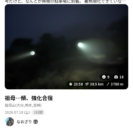
号だけど、なんとか県境の駐車場に到着。 暑熱順化できていなか
ったのか、単なる体力不足だけなのか分からないけど、全然ペー
スが上がらず、特に復路はきつくて何度も立ち止まる始末。過去
の山行のなかでもトップレベルにきつかった。 水分の残りも怪し
くなってきたので、本谷山の水場で補給しようとするも、少し濁
ったしずくが垂れてるだけ… このルート、ほとんど人とすれ違う
ことなく、シカを見ることのほうが多いくらい。おまけにガスが
でて暗くなると、途端にルートが分かりにくくなり、不安なって
くる。 登山者少ない、有人小屋もない、電波入りにくい、エスケ
ープしても車を止めた場所に簡単には戻れない。あらためて難易
度の高い山域と思いました。それがいいんだけどね。 アディオ
ス、祖母・傾山系
9
18
23:58
38.5 km
3780 m
祖母…傾、強化合宿
祖母山
(大分,熊本,宮崎)
2026.07.18 (土)
3日間
なおざり