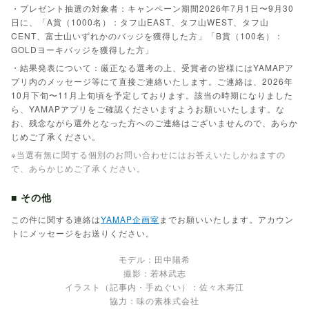
・プレゼント抽選の対象者：キャンペーン期間2026年7月1日〜9月30
日に、「A賞（1000名）：タフ山EAST、タフ山WEST、タフ山
CENT、富士山いずれかのバッジを獲得した方」「B賞（100名）：
GOLDヨーキバッジを獲得した方」
・結果発表について：厳正なる選考の上、受賞者の皆様にはYAMAPア
プリ内のメッセージ等にて直接ご連絡いたします。ご連絡は、2026年
10月下旬〜11月上旬頃を予定しております。該当の時期になりました
ら、YAMAPアプリをご確認くださいますようお願いいたします。な
お、残念ながら選外となった方へのご連絡はございませんので、あらか
じめご了承ください。
※当選有無に関する個別のお問い合わせにはお答えいたしかねますの
で、あらかじめご了承ください。
■ その他
この件に関する連絡は
YAMAP企画室
までお願いいたします。アカウン
トにメッセージをお送りください。
モデル：田中陽希
撮影：若林武志
イラスト（記事内・手ぬぐい）：佐々木寿江
協力：味の素株式会社