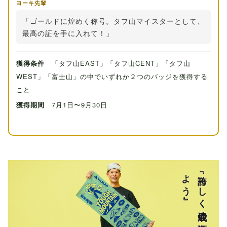
ヨーキ先輩
「ゴールドに煌めく称号。タフ山マイスターとして、
最高の証を手に入れて！」
獲得条件
「タフ山EAST」「タフ山CENT」「タフ山
WEST」「富士山」の中でいずれか２つのバッジを獲得する
こと
獲得期間
7月1日〜9月30日
』
『誇ら
し
く
達成の
証を
掲げ
よ
う