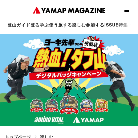
登山ガイド
登る
学ぶ
使う
旅する
楽しむ
参加する
ISSUE
特集・連
トップページ
楽しむ