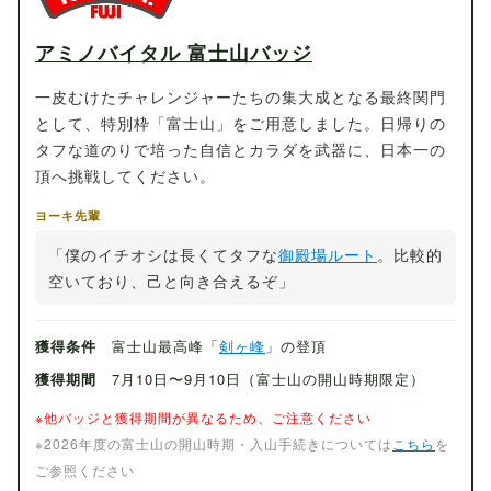
アミノバイタル 富士山バッジ
一皮むけたチャレンジャーたちの集大成となる最終関門
として、特別枠「富士山」をご用意しました。日帰りの
タフな道のりで培った自信とカラダを武器に、日本一の
頂へ挑戦してください。
ヨーキ先輩
「僕のイチオシは長くてタフな
御殿場ルート
。比較的
空いており、己と向き合えるぞ」
獲得条件
富士山最高峰「
剣ヶ峰
」の登頂
獲得期間
7月10日〜9月10日（富士山の開山時期限定）
※他バッジと獲得期間が異なるため、ご注意ください
※2026年度の富士山の開山時期・入山手続きについては
こちら
を
ご参照ください