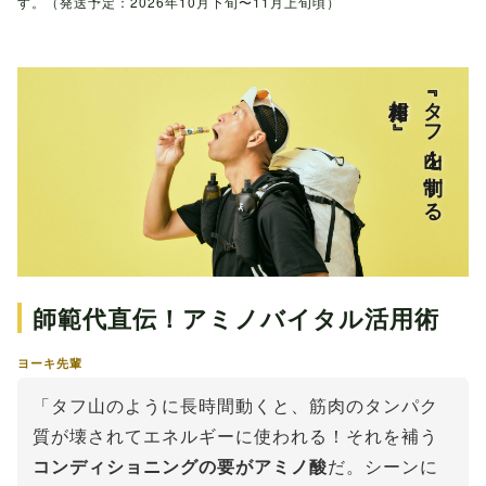
す。（発送予定：2026年10月下旬〜11月上旬頃）
相棒だ』
『タフ山を制する
師範代直伝！アミノバイタル活用術
ヨーキ先輩
「タフ山のように長時間動くと、筋肉のタンパク
質が壊されてエネルギーに使われる！それを補う
コンディショニングの要がアミノ酸
だ。シーンに