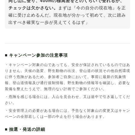
同じ山に登り、400mの標高差をどのくらいで登れるか、
チェックは欠かさない。
まずは『今の自分の現在地』を正
確に受け止めるんだ。現在地が分かって初めて、次に踏み
出すべき確実な一歩が見えてくるはず」
■ キャンペーン参加の注意事項
・キャンペーン対象の山であっても、安全が保証されているものではあ
りません。天候の急変、野生動物の出没、登山道の状況その他自然環境
に伴う危険があるため、参加者ご自身において、事前に最新の気象情
報、登山道情報及び通行規制情報、野生動物の情報等を確認し、必要な
装備を整えたうえで、無理のない計画でご参加ください。
・危険を感じる場合には、入山を見合わせ、又は途中で引き返してくだ
さい。
・安全管理上の必要がある場合には、予告なく対象山の変更又はキャン
ペーンの全部若しくは一部の中止を行う場合があります。
■ 抽選・発送の詳細