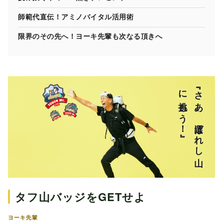
師範代直伝！アミノバイタル活用術
限界のその先へ！ヨーキ先輩も次なる頂きへ
』
『さ
あ
、
選ば
れ
し
山
に
挑も
う
！
タフ山バッジをGETせよ
ヨーキ先輩