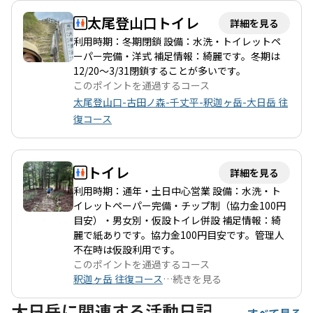
太尾登山口トイレ
詳細を見る
利用時期：冬期閉鎖 設備：水洗・トイレットペ
ーパー完備・洋式 補足情報：綺麗です。冬期は
12/20〜3/31閉鎖することが多いです。
このポイントを通過するコース
太尾登山口-古田ノ森-千丈平-釈迦ヶ岳-大日岳 往
復コース
トイレ
詳細を見る
利用時期：通年・土日中心営業 設備：水洗・ト
イレットペーパー完備・チップ制（協力金100円
目安）・男女別・仮設トイレ併設 補足情報：綺
麗で紙ありです。協力金100円目安です。管理人
不在時は仮設利用です。
このポイントを通過するコース
釈迦ヶ岳 往復コース
…
続きを見る
大日岳に関連する活動日記