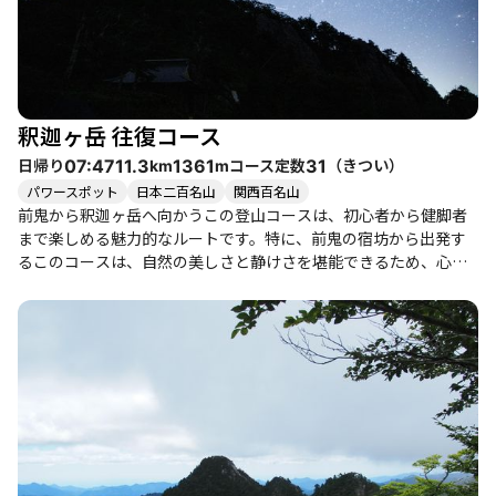
釈迦ヶ岳 往復コース
日帰り
コース定数
（
きつい
）
07:47
11.3
1361
31
km
m
パワースポット
日本二百名山
関西百名山
前鬼から釈迦ヶ岳へ向かうこの登山コースは、初心者から健脚者
まで楽しめる魅力的なルートです。特に、前鬼の宿坊から出発す
るこのコースは、自然の美しさと静けさを堪能できるため、心身
ともにリフレッシュできる絶好の場所です。 登山者たちの体験談
からは、稜線に出るまでの道のりが雪に覆われていることや、膝
上までのラッセルが必要な厳しさが伝わってきます。特に冬季は
雪山装備が必須で、アイゼンやスノーシューを使う場面も多く、
雪の美しさとともにその厳しさを味わうことができます。晴れた
日には、稜線からの眺望が素晴らしく、遠くの山々が美しいグラ
デーションに染まる光景は、登山の醍醐味の一つです。 また、途
中には「二つ岩」と呼ばれる名所があり、ここでは不動明王の眷
属が祀られているとされ、神聖な雰囲気が漂います。登山者たち
はこの場所で願いをかけることができ、特別な体験をすることが