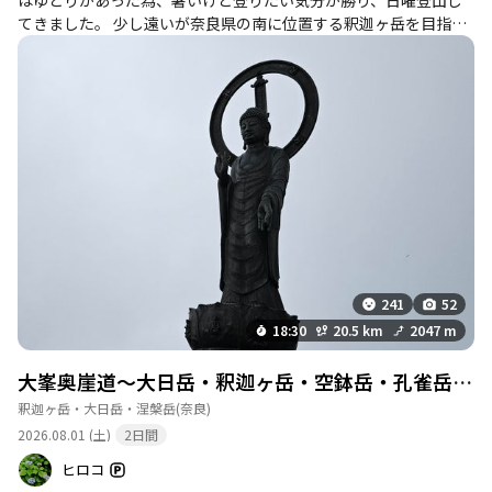
はゆとりがあった為、暑いけど登りたい気分が勝り、日曜登山し
てきました。 少し遠いが奈良県の南に位置する釈迦ヶ岳を目指
し、自宅を3時に出発して5時30分前に登山口に到着。 少し曇って
いるが、風が吹いていて涼しい。久しぶり20℃を下回る気温を体
感してテンション上がる❗️ 出だしはやや急登だが整備されていて歩
きやすい。 登り切ると見晴らしの良いなだらかな登山道がしばら
く続く。快晴だと日差しにやられるが、今日は薄曇りで風も涼し
いので気持ち良く進む。 釈迦ヶ岳まで一気に登り切りました。 残
念ながら山頂は特に曇っていて景色は見れないものの、お釈迦様
にお詣りして満足。 このまま降りたら勿体ないので大日岳を目指
す。 こちらの登山道は笹藪で足元が見えないので、特に下りは要
注意。そして大日岳の下まで着くと修行道の行場で岩場・鎖場有
りで大変危険との標識。 マジ💧と思うも、大好きな鎖場を回避す
るという選択肢は無く、がっつり登らせていただきました。 全体
241
52
的に難易度が高いのは大日岳の鎖場だけなので、釈迦ヶ岳へのピ
18:30
20.5 km
2047 m
ストンなら初心者の方にもお勧めです。 とても整備された登山道
で眺望もバツグンなので、また来たいなぁと思いました。
大峯奥崖道〜大日岳・釈迦ヶ岳・空鉢岳・孔雀岳・仏生嶽
釈迦ヶ岳・大日岳・涅槃岳
(奈良)
2026.08.01 (土)
2日間
ヒロコ