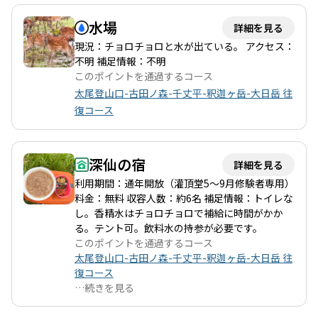
水場
詳細を見る
現況：チョロチョロと水が出ている。 アクセス：
不明 補足情報：不明
このポイントを通過するコース
太尾登山口-古田ノ森-千丈平-釈迦ヶ岳-大日岳 往
復コース
深仙の宿
詳細を見る
利用期間：通年開放（灌頂堂5〜9月修験者専用）
料金：無料 収容人数：約6名 補足情報：トイレな
し。香精水はチョロチョロで補給に時間がかか
る。テント可。飲料水の持参が必要です。
このポイントを通過するコース
太尾登山口-古田ノ森-千丈平-釈迦ヶ岳-大日岳 往
復コース
…
続きを見る