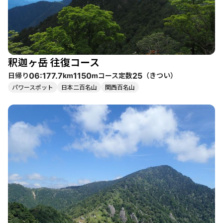
できます。 コースは整備されており、ロープや階段も設置されて
いますが、特に木段の数が多く、体力を試される場面もありま
す。途中の難所では、滑落の危険があるため、慎重な行動が求め
られます。特に、雨や雪の影響を受けやすいので、天候には十分
注意が必要です。 周辺には温泉や地元のグルメも楽しめるスポッ
釈迦ヶ岳 往復コース
トがあり、登山後の疲れを癒すために立ち寄るのもおすすめで
す。特に、下北山温泉のダムカレーは、登山の疲れを吹き飛ばす
日帰り
コース定数
（
きつい
）
06:17
7.7
1150
25
km
m
美味しさです。 このコースは、自然の中での冒険感や達成感を味
パワースポット
日本二百名山
関西百名山
わえるだけでなく、仲間との絆を深める絶好の機会でもありま
す。次回の挑戦を楽しみにしている登山者の声も多く、何度でも
訪れたくなる魅力が詰まっています。