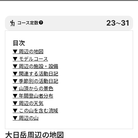
23
31
コース定数
〜
目次
▼
周辺の地図
▼
モデルコース
▼
周辺の施設・設備
▼
関連する活動日記
▼
季節別の活動日記
▼
山頂からの景色
▼
年間登山者分布
▼
周辺の天気
▼
この山を含む流域
▼
周辺の山
大日岳周辺の地図