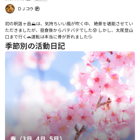
ＤＪコウ
初の釈迦ヶ岳⛰️は、気持ちいい風が吹く中、 絶景を堪能させてい
ただきましたが、昼食後からバテバテでした😰 しかし、太尾登山
口まで行く🚗運転は本当に骨が折れました💦
季節別の活動日記
春（3月, 4月, 5月）