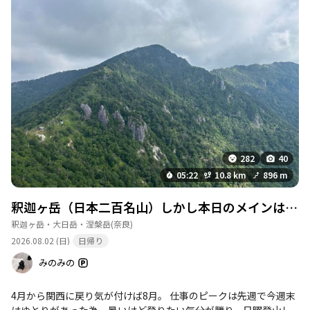
282
40
05:22
10.8 km
896 m
釈迦ヶ岳（日本二百名山）しかし本日のメインは大日岳の鎖場⛓️でした❗️
釈迦ヶ岳・大日岳・涅槃岳
(奈良)
2026.08.02 (日)
日帰り
みのみの
4月から関西に戻り気が付けば8月。 仕事のピークは先週で今週末