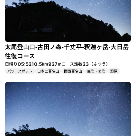
太尾登山口-古田ノ森-千丈平-釈迦ヶ岳-大日岳
往復コース
日帰り
コース定数
（
ふつう
）
05:52
10.5
927
23
km
m
パワースポット
日本二百名山
関西百名山
巨岩・奇岩
湿原