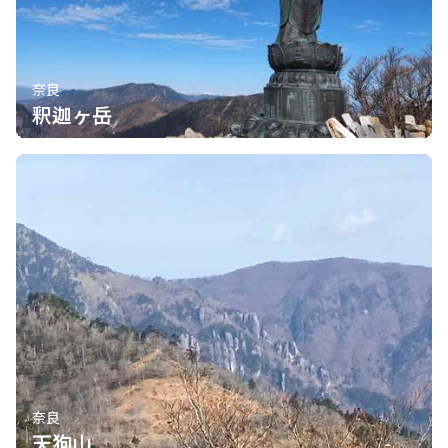
奈良
釈迦ヶ岳
奈良
天狗山