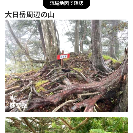
流域地図で確認
大日岳周辺の山
奈良
蘇莫岳