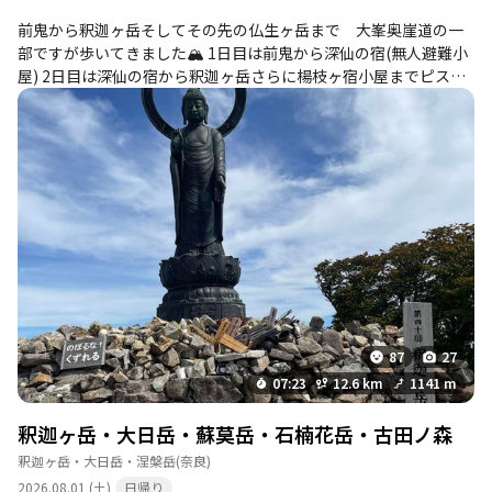
前鬼から釈迦ヶ岳そしてその先の仏生ヶ岳まで 大峯奥崖道の一
部ですが歩いてきました🏔️ 1日目は前鬼から深仙の宿(無人避難小
屋) 2日目は深仙の宿から釈迦ヶ岳さらに楊枝ヶ宿小屋までピスト
ンして前鬼まで下山 下山後は十津川の民宿まで移動して温泉に入
ってお疲れ反省会の予定でしたが トラブル発生！ 🚙乗せてもら
った同行者さんの車の鍵紛失の事態😱 日も暮れかかり小仲坊まで
戻り ご厚意で泊まらせて頂きました 小仲坊では山行中にお会い
した修験者の方々が泊まっておられて 宿坊のご当主の御夫婦そ
して修験者の皆さんからとても温かく接して頂き 本当に有りが
たく心身共に救って頂きました ありがとうございました🙏
87
27
07:23
12.6 km
1141 m
釈迦ヶ岳・大日岳・蘇莫岳・石楠花岳・古田ノ森
釈迦ヶ岳・大日岳・涅槃岳
(奈良)
2026.08.01 (土)
日帰り