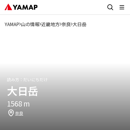
2
1月
3月
4月
5月
6月
7月
8月
9月
月
YAMAP
山の情報
近畿地方
奈良
大日岳
0.73%
0%
0.64%
12.49%
24.07%
12.86%
9.58%
7.84%
10.76%
読み方：
だいにちだけ
大日岳
1568
m
奈良