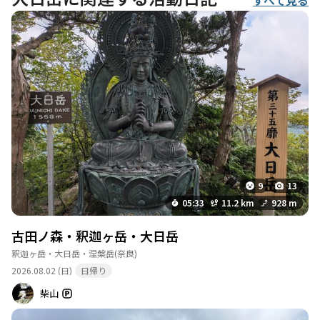
すべて見る
9
13
05:33
11.2 km
928 m
古田ノ森・釈迦ヶ岳・大日岳
釈迦ヶ岳・大日岳・涅槃岳
(奈良)
2026.08.02 (日)
日帰り
柴山