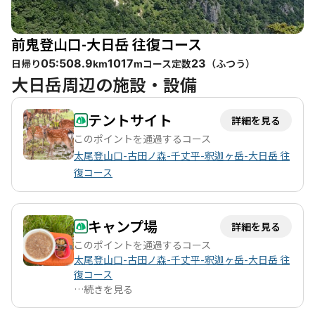
前鬼登山口-大日岳 往復コース
日帰り
コース定数
（
ふつう
）
05:50
8.9
1017
23
km
m
大日岳周辺の施設・設備
テントサイト
詳細を見る
このポイントを通過するコース
太尾登山口-古田ノ森-千丈平-釈迦ヶ岳-大日岳 往
復コース
キャンプ場
詳細を見る
このポイントを通過するコース
太尾登山口-古田ノ森-千丈平-釈迦ヶ岳-大日岳 往
復コース
…
続きを見る