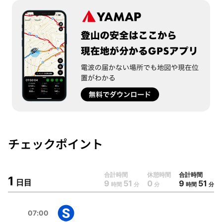
YAMAP
登山の安全はここから
チェックポイント
現在地が分かるGPSアプリ
電波の届かない場所でも地図や現在位置がわかる
合計時間
休憩時間
合計時間
無料でダウンロード
1
日目
9
51
0
9
51
時間
分
分
時間
分
07:00