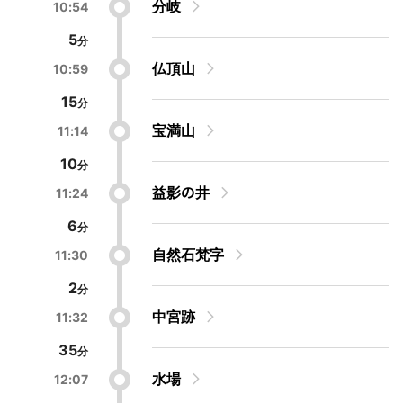
分岐
10:54
5
仏頂山
10:59
15
宝満山
11:14
10
益影の井
11:24
6
自然石梵字
11:30
2
中宮跡
11:32
35
水場
12:07