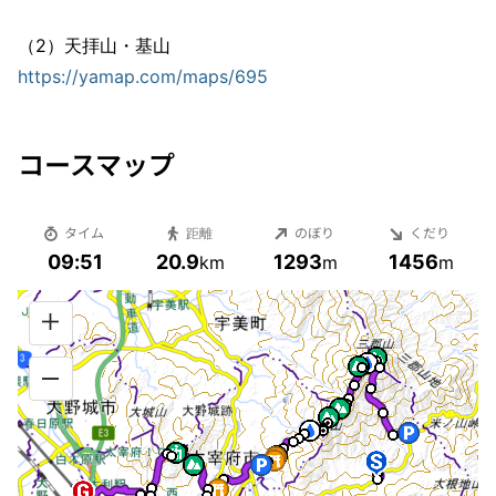
https://yamap.com/maps/695
コースマップ
タイム
距離
のぼり
くだり
09:51
20.9
1293
1456
km
m
m