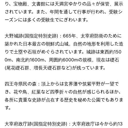
り、宝物殿、文書館には天満宮ゆかりの品々が保管、展示
されています。また、年間を通して行事が行われ、受験シ
ーズンには多くの受験生でにぎわいます。
大野城跡(国指定特別史跡)：665年、太宰府防衛のために
築かれた日本最古の朝鮮式山城。自然の地形を利用した造
りで土塁や石垣がめぐらされています。城跡は東西約150
0m、南北約1600m、周囲約6000mの規模。現在は礎石
(尾花礎石群、増長天礎石群など)が残っています。
四王寺県民の森：頂上からは玄界灘や筑紫平野が一望で
き、花や鳥、紅葉など四季折々の自然が感じられるほか、
各所に貴重な史跡が点在する歴史を秘めた公園でもありま
す。
大宰府政庁跡(国指定特別史跡)：大宰府政庁は今から約13