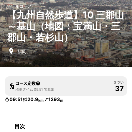
モデルコース
【九州自然歩道】10 三郡山
～基山（地図：宝満山・三
郡山・若杉山）
福岡
きつい
コース定数
37
標準タイム 09:51 で算出
09:51
20.9
1293
km
m
目次