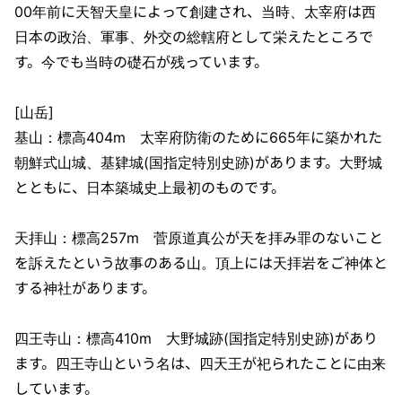
00年前に天智天皇によって創建され、当時、太宰府は西
日本の政治、軍事、外交の総轄府として栄えたところで
す。今でも当時の礎石が残っています。
[山岳]
基山：標高404m 太宰府防衛のために665年に築かれた
朝鮮式山城、基肄城(国指定特別史跡)があります。大野城
とともに、日本築城史上最初のものです。
天拝山：標高257m 菅原道真公が天を拝み罪のないこと
を訴えたという故事のある山。頂上には天拝岩をご神体と
する神社があります。
四王寺山：標高410m 大野城跡(国指定特別史跡)があり
ます。四王寺山という名は、四天王が祀られたことに由来
しています。