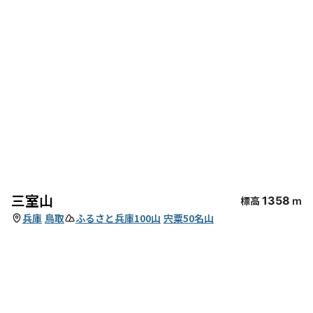
三室山
標高
1358
m
兵庫
鳥取
ふるさと兵庫100山
宍粟50名山