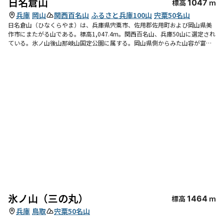
日名倉山
標高
1047
m
兵庫
岡山
関西百名山
ふるさと兵庫100山
宍粟50名山
日名倉山（ひなくらやま）は、兵庫県宍粟市、佐用郡佐用町および岡山県美
作市にまたがる山である。標高1,047.4m。関西百名山、兵庫50山に選定され
ている。氷ノ山後山那岐山国定公園に属する。岡山県側からみた山容が富士
山に似ていることから「美作富士」または「作州富士」とも呼ばれる。
氷ノ山（三の丸）
標高
1464
m
兵庫
鳥取
宍粟50名山