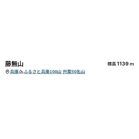
藤無山
標高
1139
m
兵庫
ふるさと兵庫100山
宍粟50名山