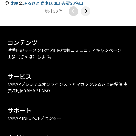
兵庫
ふるさと兵庫100山
宍粟50名山
総計 50 件
コンテンツ
活動日記
モーメント
地図
山の情報
コミュニティ
キャンペーン
山歩（さんぽ）しよう。
サービス
YAMAPプレミアム
オンラインストア
マガジン
ふるさと納税
保険
流域地図
YAMAP LABO
サポート
YAMAP INFO
ヘルプセンター