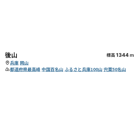
後山
標高
1344
m
兵庫
岡山
都道府県最高峰
中国百名山
ふるさと兵庫100山
宍粟50名山