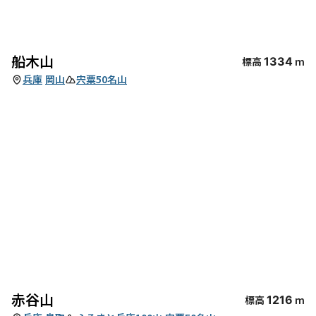
船木山
標高
1334
m
兵庫
岡山
宍粟50名山
赤谷山
標高
1216
m