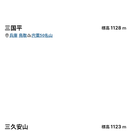
三国平
標高
1128
m
兵庫
鳥取
宍粟50名山
三久安山
標高
1123
m