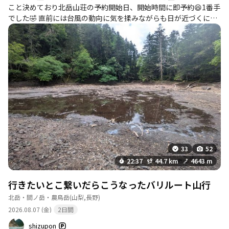
て、奈良田橋を渡る。 笹山そのものに挑むだけなら、奈良田湖に
こと決めており北岳山荘の予約開始日、開始時間に即予約😆1番手
かかる塩見橋を渡って笹山直接尾根(ダイレクトルート)を利用すれ
でした🤣 直前には台風の動向に気を揉みながらも日が近づくにつ
ば比較的簡単に攻略可能。 しかし、笹山の往復だけでは景色をま
れて回復する天気に決行判断👍初日はイマイチな天気も翌朝には
ともに拝むことはできない。 そもそも笹山は双耳峰であり、どう
回復し素晴らしいご来光。その後は天空の稜線歩き、、、来てよ
しても開けた展望を拝むには特種東海製紙(株)の管理する黒河内岳
かった🥲 広河原から北岳へのアプローチは猛烈な激登り、奈良田
へ行かなければならない。 したがって、往復ではなく白峰三山縦
への下山は爆裂急降下🤣薄い酸素に岩場やがれ場に想定以上のコ
走で苦しめられた大門沢を遡って、笹山直接尾根は下りで使うと
ースタイムを要しましたが絶景に足を止めらるのが一番の要因か
いう計画となった。 第1発電所から大門沢に突入すると、しばらく
も✨ 2日目の夕方には雨に打たれましたが総じて天気に恵まれた幸
砂利の林道を歩いて行く。 すぐ真横には沢が流れていて、真っ暗
せ2日間となりました👐計画に即乗り頂いたちはるさんとBOWZさ
闇の中流れる音は迫力がある。 林道を歩き進めると、いったん工
んのお陰で楽しくて誇らしい遠征に👏お二人の数多の気遣いに感
事中の中へ入り橋を迂回する様に砂利の坂を駆け上がる。 何とか
謝🙏 【参考】 奈良田駐車場🅿️→奈良田駐車場バス乗り場→広河原
砂利の坂を登り切ると、いよいよ大門沢の登山道となり、長く厳
着→北岳山荘→奈良田駐車場へ下山 バスは予約不可🚌💨 駐車場は
しい沢の遡上が始まる。 ひしゃげた吊り橋に始まり、真っ暗闇の
平日だったので03:00で空きは1/3程度あり。早めに来て車中仮眠
中容赦無く連続渡渉があらわれる。 少しでも足をとられるだけで
が間違い無さそう。バスは30分前の05:00位に並べば何とかなりそ
33
52
沢に叩きつけられる為、慎重に歩かざるをえない。 ここだけはど
うな感じ。今回は3台のバスが同時に出発。最初の20人は確実に座
22:37
44.7 km
4643 m
うしても時間を詰めることができない。 渡渉だけではなく小刻み
れますがその後は座れるかどうかは運次第。 上りと下り、道中の
な登り下りが頻繁に出て来て、少しずつ体力を奪ってくる。 連続
アップダウンにかなりの体力が必要です。2泊3日をおすすめしま
行きたいとこ繋いだらこうなったバリルート山行
渡渉を何とか越えると、一旦森の中に入って長い急登に臨む。 が
す✨️
れ場が混ざっていて、石ころが滑ってまともに歩けない。 長い急
北岳・間ノ岳・農鳥岳
(山梨,長野)
登を越えると、木の一本橋が出て来た。 これより先は丸太梯子や
2026.08.07 (金)
2日間
岩の階段、そしてパイプ梯子と概ね人工物で固められた急登が襲
shizupon
い掛かる。 この辺りからどんどん足がもつれて来て、下らない段