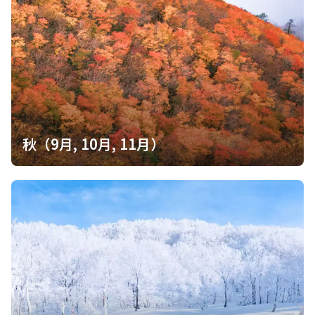
には稜線を離れられる。 真っ白な稜線の中、海洋玄武岩と赤石岳
と同じ真っ赤な石畳の上をひたすら登り返していく。 せっかく登
ってきたと思っていたが、真っ白な景色の為偽物の山頂に何度も
騙された。 霧の中からいよいよ白河内岳が見えてきた。 大した距
離ではないものの、その登り返しはやはり厳しい。 がれ場をだら
だら登り返して行くと、程なくして白河内岳に着いた。 ここにて
少しだけ脚を休ませたのち、いよいよ山梨百名山四天王最後のお
山である笹山へ向かう。 笹山は上記の通り双耳峰になっていて、
山梨百名山に登録されているのは南峰である。 白河内岳からの下
秋（9月, 10月, 11月）
りもかなり長く、見づらい岩屑の回廊は悉く体力をごっそり奪っ
て行く。 はいまつに埋もれた道は、まるで根がハードルの様に立
ちはだかり、跨るのにいちいち手間がかかる。 まるで、栃木百名
山の四天王に数えられている黒岩山を彷彿とさせる。 ゴーロ地帯
を飛石のように歩き進めると、しらびそ林の中に突入する。 ただ
でさえ南アルプスの森林限界は高く、少しでも標高を下げると一
瞬にして真っ暗な樹林帯に入ってしまう。 緩やかな樹林帯を駆け
下りて行くと、再びはいまつのハードルが出てきた。 周りの景色
はあまり見えない…早く開けたところに行きたい。 一旦ゴーロ地
帯を歩いて行くが、そこからはいよいよ目の前に笹山の本体が見
えてきた。 当然最初に攻略するのは北峰であり、通称黒河内岳と
も呼ばれている。 ゴーロ地帯を離れて再び森の中に入ると、やや