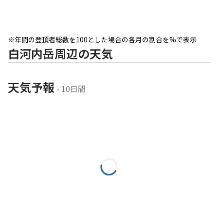
で下りてきた。 あとは湖畔を歩いて塩見橋を渡るのみである。 橋
の欄干から見る奈良田湖は、青みがかった緑で美しい。 夜明け前
の景色からは全く想像できない。 涼しい風を浴びながら歩いてい
き、登り始めたから9時間半ほど経った頃ようやく奈良田温泉まで
※年間の登頂者総数を100とした場合の各月の割合を%で表示
下りてくることができた。 一昨年から始まった山梨百名山四天王
白河内岳周辺の天気
攻略。 蓋を開けてみれば、4座全て悪魔と言える様な急登に命懸
けの稜線など容赦ない代物だったが、いつもとは違った風情と奥
深さを堪能出来たのは良い経験になった。 本日の笹山をもって、
天気予報
 - 10日間
山梨百名山の四天王は完全制覇となる。 このあと温泉とお食事を
済ませ、足早に帰宅の路へつく…。 立秋の笹山にて、圧巻の展望
と絶望の登り下りを味わったラギアクルスとタマミツネであっ
た。