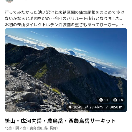
差如きで躓く様になった。 これを稜線上でやると大怪我までは済
まされない...取り敢えず大門沢小屋まで行っておやつの補給がした
行ってみたかった池ノ沢池と未踏区間の仙塩尾根をまとめて歩け
い。 沢沿いの急登を歩き続け、登り始めてから2時間半程経った頃
ないかなぁと地図を眺め‥今回のバリルート山行となりました。
なんとか大門沢小屋まで着いた。 ここでおやつと水分補給を済ま
お初の笹山ダイレクトはテン泊装備の重さもあってひーひー。で
せる。 小屋の軒先で座っていると、谷間から覗かせる富士山がこ
も八ヶ岳のときのような酸欠はなくホッとひと安心で歩き始めま
れまた圧巻である。 大門沢小屋にて少しだけ休んだのち、いよい
した。 楽しみにしていた池ノ沢池は、なんと水枯れ？真珠とはほ
よあの厳しい急登に臨む。 ざっくり1100mにわたって、深い森の
ど遠いお姿で残念でした。池ノ沢池までの道も思ってたより悪く
中でざれ場とゴーロ地帯を一気に登って行く。 最初は緩やかに見
て、今回は池ノ沢池でテン泊して戻ろうか？と一瞬本気で考えま
える樹林帯の登りだが、真横に大門沢の源頭部が見えてくると一
した。でも戻るコースもなかなかだし、ここで負けたら後悔す
気にきつくなり、長いロープ場や滑りやすいざれ場が連続した。
る！と気持ちを奮い立たせて計画通り先へ。道が消滅してしまっ
この辺りから植生が多少変わったのか、木々の合間から木漏れ日
た池ノ沢小屋までの道は精神的にも体力的にも打ちのめされ、必
が差すようになった。 当然8月の木漏れ日となると非常に暑く、
死で小屋までたどり着いたときは翌日の沢歩きの不安で頭がいっ
じりじりと照り付ける日差しが最早暑いを通り越して痛い。 ロー
ぱい。とにかく生きてここから脱出しなければ‥とテントの中で
プ場を抜けると、長い葛籠折れの急登が出て来た。 木の根や岩屑
不安に打ちのめされそうな夜を過ごしました。 2日目、明るくな
が大量に出てくる為、足をとられない様に登るだけで時間をどん
るのを待って、いざ雪投沢へ。去年針ノ木谷で使ったモンベルの
どん消費してしまう。 そうこうしているうちに、どんどん上昇気
サワーシューズは実はこの沢のために購入したのでした。ようや
93
34
流なのか背後で雲が湧いて来た。 富士山も当然見え隠れする様に
くこの沢で使う日が来た！倒木情報もあって覚悟してたけど、前
10:49
28.4 km
3050 m
なり、このまま行くと間違いなく稜線上は真っ白けになってしま
日の悪路で免疫ついたおかげか落ち着いてひとつひとつをこなし
う。 だからと言って早く登りたいが、もう既に脚はまともに上が
ていけました。意外と沢の中を歩く方が楽な所もあって、ヌメヌ
笹山・広河内岳・農鳥岳・西農鳥岳サーキット
るはずもなくどんどんもつれて行く一方である。 葛籠折れの急登
メが多かったですがサワーシューズ大活躍でした。歩く場所の見
北岳・間ノ岳・農鳥岳
(山梨,長野)
はやがて急なゴーロ地帯に変わった。 もつれる足にさらなる絶望
極めも感覚つかめたような気がします。 沢を登り詰め、仙塩尾根