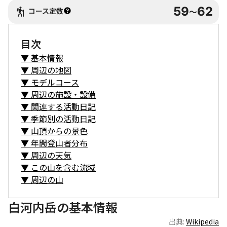
59
62
コース定数
〜
目次
▼
基本情報
▼
周辺の地図
▼
モデルコース
▼
周辺の施設・設備
▼
関連する活動日記
▼
季節別の活動日記
▼
山頂からの景色
▼
年間登山者分布
▼
周辺の天気
▼
この山を含む流域
▼
周辺の山
白河内岳の基本情報
出典:
Wikipedia