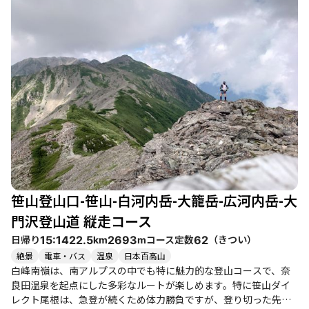
笹山登山口-笹山-白河内岳-大籠岳-広河内岳-大
門沢登山道 縦走コース
日帰り
コース定数
（
きつい
）
15:14
22.5
2693
62
km
m
絶景
電車・バス
温泉
日本百高山
白峰南嶺は、南アルプスの中でも特に魅力的な登山コースで、奈
良田温泉を起点にした多彩なルートが楽しめます。特に笹山ダイ
レクト尾根は、急登が続くため体力勝負ですが、登り切った先に