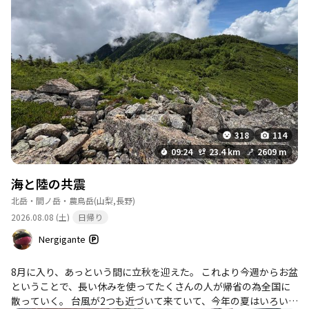
318
114
09:24
23.4 km
2609 m
海と陸の共震
北岳・間ノ岳・農鳥岳
(山梨,長野)
2026.08.08 (土)
日帰り
Nergigante
8月に入り、あっという間に立秋を迎えた。 これより今週からお盆
ということで、長い休みを使ってたくさんの人が帰省の為全国に
散っていく。 台風が2つも近づいて来ていて、今年の夏はいろいろ