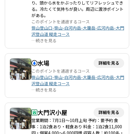
り、頭から水をかぶったりしてリフレッシュでき
供してくれることでしょう。
る。冷たくて気持ちが良い。周辺に渡渉ポイント
がある。
このポイントを通過するコース
笹山登山口-笹山-白河内岳-大籠岳-広河内岳-大門
沢登山道 縦走コース
…
続きを見る
水場
詳細を見る
このポイントを通過するコース
笹山登山口-笹山-白河内岳-大籠岳-広河内岳-大門
沢登山道 縦走コース
…
続きを見る
大門沢小屋
詳細を見る
営業期間：7月1日〜10月上旬 予約：要予約 食
事：1泊2食あり・軽食あり 料金：1泊2食11,000
円・個室4,000〜6,000円増 収容人数：約100名・