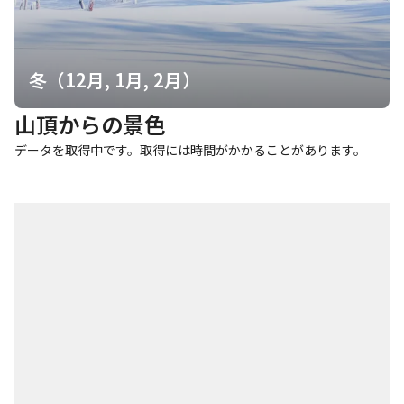
トラバース気味に急登が出てきた。 これさえ終わればほぼ登りは
ないが、それでもやはり足がもつれてかなりきつい。 樹林帯の急
登を越え、短いがれ場を歩き続けるとようやく黒河内岳に着い
た。 もうあたりは完全に真っ白で、いつ雨が降ってきてもおかし
冬（12月, 1月, 2月）
くはなかった。 黒河内岳を後にして、いよいよ笹山を目指す。 距
離的にはかなり近く、樹林帯に一旦入って緩やかなざれた坂を登
山頂からの景色
り返すと行くことができる。 そうきて歩き続け、登り始めてから7
時間半ほど経った頃遂に笹山の山頂にたどり着いた。 木々に覆わ
データを取得中です。取得には時間がかかることがあります。
れた山頂であり、皇海山の如く殺風景な世界だった。 笹山にてお
やつと水分補給を済ませ、奈良田へ向けて下りる事にした。 笹山
から奈良田への道へは、 「笹山直接尾根(ササヤマダイレクト)」
と呼ばれる非常に急峻な尾根が延びている。 高低差は約2000m
で、およそ5kmで下りてしまう。 この異常な勾配は、ある意味黒
戸尾根を凌駕する。 大門沢も途轍もなくきついが、結局この笹山
直接尾根も大概である。 下り始めて間も無くは、はいまつと石楠
花に覆われた細い道。 藪漕ぎに近く、倒木などのせいで道が見づ
らい。 石楠花の道を抜けると、一気に下へ向かって猛烈な激下り
が始まった。 ほぼ直滑降の如く長い木の根の下りが続き、あっと
いう間に膝が破壊される。 凄まじい激下りのせいで、いつもなら
あまり気にならなかった足の裏が靴との摩擦でまめができる一歩
寸前までなってしまった。 このまま駆け下りれば、間違いなく10