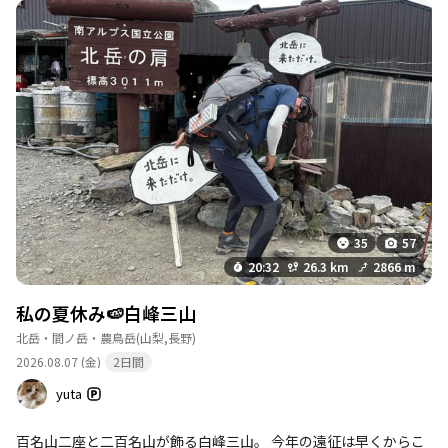
と手間がかかるこの頃…。 そんな中、ラギアクルスより何処か遊
びに行きたいと強請って来た。 何処が良さそうか迷っていた時、
前から考えていたとあるお山に手をつけようということになっ
た。 その名は、「笹山」。 山梨百名山に登っている人であれば、
だいたい知っていると思われるこのお山。 山梨百名山の四天王の
1柱に数えられているお山で、あまりにもきつすぎる行程から多く
の人に敬遠されて来た過去がある。 自分が山梨百名山四天王の存
在を知ったのは、一昨年の鋸岳攻略の時。 崩壊林道に始まり、連
続渡渉と荒れ果てたがれ場と樹林帯の急登、そして岩屑の痩せ尾
根...。 四天王の洗礼を悉く味わう事になった。 山梨県最難関の鋸
岳を筆頭に、 笊ヶ岳、笹山、鶏冠山の4座が四天王として選出さ
れている。 鋸岳のあと、去年に笊ヶ岳へ挑んだ。 壊れた登山道と
35
57
渡渉、遥か天空へ続く悍ましい急登に苦しめられた。 今年には春
20:32
26.3 km
2866 m
先に鶏冠山へ挑んだ。 針で突き刺す様な凍てつく渡渉と靴擦れを
起こすほどの急登、そして絶望的な垂直登攀を要求される第3岩峰
私の夏休み🍉白峰三山
で身も心も叩きのめされた。 紆余曲折の末、四天王のうち3座を
北岳・間ノ岳・農鳥岳
(山梨,長野)
いつの間にか攻略していた。 いよいよ本日、残る1座...笹山へラギ
2026.08.07 (金)
2日間
アクルス、タマミツネと共に挑むこととなった。 降り着いたの
は、夜明け前の奈良田温泉。 早速登り始める…。 奈良田温泉自体
yuta
は今回で3回目。 それもそのはず、白峰三山縦走にてここから出発
することが恒例になっている為である。 奈良田の里を通り抜け
百名山二座と二百名山が飾る白峰三山。 今年の遠征は早くからこ