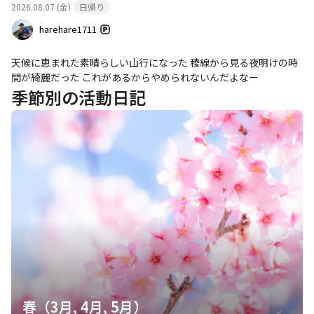
を突きつけてくる...白峰三山の時もそうだったが、大門沢はいつ登
2026.08.07 (金)
日帰り
の稜線が見えたときはあのこわーい谷から脱出できた喜びで生き
っても厳しいのは言うまでもない。 ゴーロ地帯をだらだら登って
てる！を噛み締めました‥が最後の詰めが甘くプチロストでハイ
harehare1711
行くと、ゴーロ帯上端に出た。 これより上は概ねはいまつの茂る
マツ漕ぎ笑。 一般登山道のありがたさを実感しながら仙塩尾根の
アルプスらしい尾根道となるが、それでもがれ場の急登は一切容
未踏区間をルンルン。私はピークハントしてないけど今回の区間
天候に恵まれた素晴らしい山行になった 稜線から見る夜明けの時
赦なかった。 足をとられる崖の様な急登が出て来て、数歩登る事
に百高山が3つあるらしい。仙塩尾根は昔仙丈ヶ岳の方から熊ノ平
間が綺麗だった これがあるからやめられないんだよなー
に息が上がってしまう。 何度も立ち止まりながら進み、登り始め
小屋までは来たことがあり、それ以来の熊ノ平小屋。ここで午後
季節別の活動日記
てから5時間ほど経った頃なんとか大門沢下降点に辿り着いた。
雷雨予報だと教えてもらい、三峰岳と間ノ岳はカットして巻き道
稜線上に出たのは良いが、事実ここからが本番である。 笹山へ至
で農鳥へ行くことに。というかすでに体力限界。巻き道だけど、
る道は最早絶望そのもの...どれだけ歩いても全くその姿は見えて来
最後の乗り上げには思わずうそ～んと言ってしまった。 雨もぽつ
ない。 今回挑む笹山の周回縦走は、最後が笹山であり、最も標高
ぽつ降ったり止んだり。大門沢下降点から奈良田へ。以前白峰三
が低いお山である。 つまり、まず手前の広河内岳を登り切らない
山やったとき、ピストンで広河内岳は取っていたので、今回白峰
事にはなにも始まらない。 脚はかなり疲れて全く言うことを聞か
南嶺も笹山までつながりました。 長いと覚悟していた大門沢コー
ないが、それでも雲に見え隠れする富士山や塩見岳、悪沢岳とい
スは期待を裏切らない長さで、農鳥から後ろ姿を見ていたお兄さ
った高峰を目の前にすると一瞬だけだが疲れが吹き飛ぶほどであ
んがいいペースで前にいてくれて頑張れました。 大門沢小屋まで
る。 広河内岳まではそこまで遠くないが、近づくにすれてその山
の道でねんざしてしまった男性の方と会って、持っていたテーピ
体は大きく見え、特に山頂直下は急登なのがよくわかる。 おまけ
ング（伸びるやつしかなくて結構引っ張って貼っちゃったけど大
にここは基本破線ルート。 お世辞にも歩き易いとは言えない...ゴ
丈夫だったかな？）とロキソニンを渡しました。 くるぶし結構腫
ーロ帯やはいまつを強引に道にしたような感じで、霧が濃くなる
れていて救助要請しなくて大丈夫かな？とか思ったけど、本人が
と一瞬で見失ってしまう。 急ながれ場を登り切ると、本日の最高
自力でゆっくり下りるというのでそれ以上は。大門沢小屋の人に
地点にあたる広河内岳に着いた。 やや雲に見え隠れしていたもの
はけが人が上から降りて来ることは伝えたけど、かなり痛そうだ
の、山頂からは圧巻の絶景が広がっていた......。 目の前にはこのあ
春（3月, 4月, 5月）
ったし、あの後雷雨もあったし‥後ろから結構な人が下っている