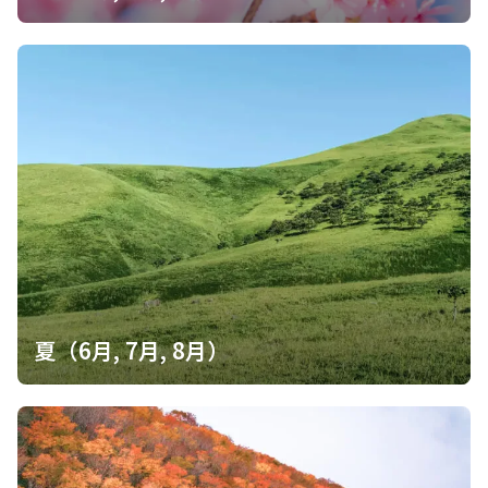
と挑む大籠岳、東を向けば雲海に浮かぶ富士山、南西側にはまさ
のは分かっていたので大丈夫かなと降りてしまったけど、一緒に
に鋼鉄の兜を思わせる塩見岳と悪沢岳が聳え立っていた。 ここに
降りるべきだったかなとかもやもやしています。無事に小屋まで
て脚を休ませたのち、すぐさま次の大籠岳へ向かった。 広河内岳
たどり着けたかな。 で、普段よりなんでこんな長文書いてるかと
を越えた以上、大体は下り基調で進んでいくが、その稜線上は大
言うと、下山後帰ろうと奈良田から車で少し走った所で土砂が道
小様々な登り返しが連発する為地味に体力を奪われる。 長いがれ
を塞いでいて‥今日は帰れそうもないので登山者駐車場に戻って
場を駆け下りたのち、今度はゴーロ地帯の登り下りが連発する。
車中泊することになり、暇なのです。テン泊で風呂入ってないの
非常に歩きづらく、適当に歩いていようものならすぐ転んでしま
に今日も風呂なし悲しいです。でも私が通る直前だったので、巻
う。 慎重に歩みを進めると、少しずつ大籠岳が見えて来た。 ここ
き込まれなくてよかったです。 追記：いつ開通したか正確にはわ
から見ると最早山と言うより、巨大な空中大陸そのもの。 白峰南
かりませんが、下から上がってくる車があったので聞いたら問題
嶺と言うか…南アルプスの大きさをまざまざと見せつけられた様
なく通れたとのことで、明け方無事帰路につくことができまし
に思える。 緩やかな登り返しだが、時折大きな岩屑を乗り越えた
た。真夜中の土砂撤去ありがとうございました。
りすることもありなかなかその距離は縮まらない。 実際の稜線上
の滞在時間はたったの2時間半。 しかし、想像以上に歩きづらい
道に翻弄された為、感覚では5時間ぐらいに思えた。 岩屑を乗り
越えながら緩やかな登り返しを越えると、なんとか大籠岳に着い
た。 ここからはもちろん目の前に塩見岳を望み、並行する仙塩尾
夏（6月, 7月, 8月）
根が素晴らしい。 大籠岳を後にして、さらに先へ進む。 次なるお
山は白河内岳であり、大籠岳からさらに登り進める。 この時点で
いよいよ雲がかなり迫り上がってきて、辺りは一瞬にして真っ白
になってしまった。 本日は正午過ぎから雨の予報が出ている。 ま
してやゲリラ豪雨ともなると、あまりにも危険すぎる。 一応予定
では所要時間半日を覚悟していたが、このまま行けば確実に昼前