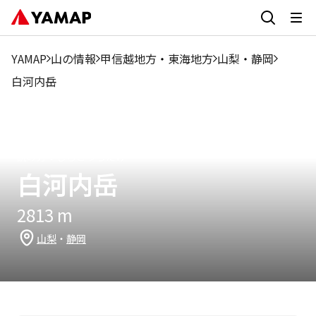
5
1月
2月
3月
4月
6月
7月
8月
9月
10
月
YAMAP
山の情報
甲信越地方
・
東海地方
山梨
・
静岡
0.4%
1.18%
0.59%
0.79%
0%
17%
27.93%
22.08%
18.95%
5.6
白河内岳
読み方：
しらこうちだけ
白河内岳
2813
m
山梨
・
静岡