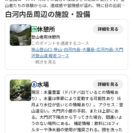
山者たちの体験からは、達成感や冒険感が溢れ、特に日の出前の
稜線歩きは、赤く染まる雲海と富士山の眺望が心に残ると評判で
白河内岳周辺の施設・設備
す。特に、広河内岳からの展望は圧巻で、北岳や間ノ岳、農鳥岳
などの名峰が一望できます。 このコースは、奈良田を起点に大門
休憩所
詳細を見る
沢小屋を経由し、稜線を歩くルートが一般的です。大門沢小屋は
唯一の有人小屋で、ここで水を補給することができるため、登山
登山者用休憩所
計画には欠かせません。稜線上には水場がないため、事前に十分
このポイントを通過するコース
な水を持参することが重要です。特に夏場は熱中症のリスクが高
笹山登山口-笹山-白河内岳-大籠岳-広河内岳-大門
まるため、こまめな水分補給が求められます。 コースは整備され
沢登山道 縦走コース
ていますが、急登や滑りやすい箇所も多く、特にダイレクト尾根
…
続きを見る
の下りは膝への負担が大きく、注意が必要です。登山者たちは、
急登の後に待つ絶景に心を奪われ、苦労が報われる瞬間を楽しん
でいます。特に、稜線に出た瞬間の感動は、何度もこのコースを
水場
詳細を見る
訪れたくなる理由の一つです。 また、周辺には奈良田温泉があ
現況：水量豊富（ドバドバ出ているとの情報あ
り、登山後の疲れを癒すには最適です。女帝の湯は特に人気で、
り）。水量は季節により変動する可能性あり（6
登山者たちの憩いの場となっています。温泉でのリフレッシュ
月より水位が低いとの情報あり）。 アクセス：登
は、長時間の登山を終えた後の最高のご褒美です。 このコース
山道沿い。大門沢小屋の手前、または上部にあ
は、健脚者向けであり、子供連れや初心者には難易度が高いです
る。大門沢下降点から下ってきた場合、間違いよ
が、仲間と共に挑戦することで得られる達成感は格別です。四季
うのない場所にある。 補足情報：飲料にはフィ
折々の自然を楽しみながら、静寂と野性味あふれるルートを歩く
ルターや浄水器の使用が推奨される。顔を洗った
ことができる笹山サーキットは、登山者にとって特別な体験を提