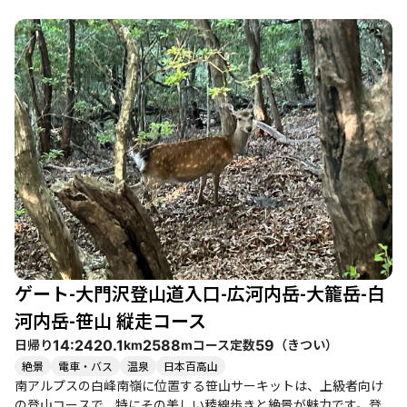
は絶景が広がります。稜線からは富士山や南アルプスの山々を一
望でき、特に晴れた日にはその美しさに心を奪われることでしょ
う。 登山者たちの体験談によると、稜線歩きは静かで、他の登山
者が少ないため、自然の中での癒しや開放感を感じられます。特
に、笹山から白河内岳、大籠岳、広河内岳へと続く道は、アップ
ダウンがありながらも、素晴らしい眺望を楽しめる贅沢なコース
です。特に秋には紅葉が美しく、周囲の山々が色づく様子は圧巻
です。 ただし、急登や雪の影響で道が不明瞭な箇所もあるため、
初心者には少しハードルが高いかもしれません。特に、雪が残る
時期は足元に注意が必要です。登山道は整備されていますが、道
迷いのリスクもあるため、GPSや地図を持参することをおすすめ
します。 また、登山後には近くの白根館で温泉を楽しむことがで
き、疲れた体を癒すのに最適です。美しい自然と温泉、そして絶
品のグルメが揃ったこのエリアは、登山者にとってまさに理想的
な場所です。特に、達成感を味わいたい健脚者や、静かな山行を
ゲート-大門沢登山道入口-広河内岳-大籠岳-白
楽しみたい方におすすめのコースです。
河内岳-笹山 縦走コース
日帰り
コース定数
（
きつい
）
14:24
20.1
2588
59
km
m
絶景
電車・バス
温泉
日本百高山
南アルプスの白峰南嶺に位置する笹山サーキットは、上級者向け
の登山コースで、特にその美しい稜線歩きと絶景が魅力です。登