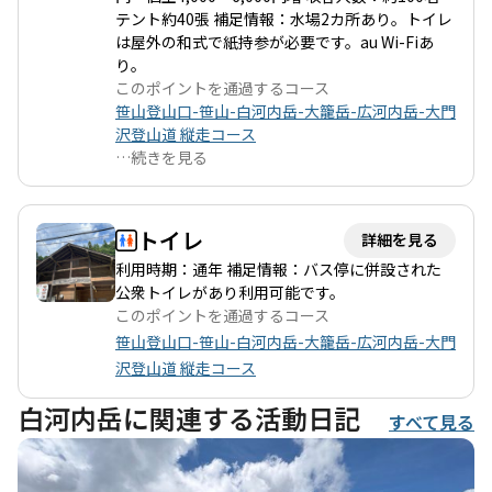
テント約40張 補足情報：水場2カ所あり。トイレ
は屋外の和式で紙持参が必要です。au Wi-Fiあ
り。
このポイントを通過するコース
笹山登山口-笹山-白河内岳-大籠岳-広河内岳-大門
沢登山道 縦走コース
…
続きを見る
トイレ
詳細を見る
利用時期：通年 補足情報：バス停に併設された
公衆トイレがあり利用可能です。
このポイントを通過するコース
笹山登山口-笹山-白河内岳-大籠岳-広河内岳-大門
沢登山道 縦走コース
白河内岳に関連する活動日記
すべて見る