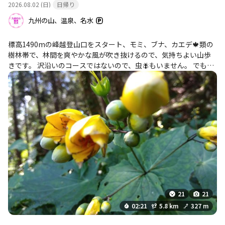
2026.08.02 (日)
日帰り
九州の山、温泉、名水
標高1490mの峰越登山口をスタート、モミ、ブナ、カエデ🍁類の
樹林帯で、林間を爽やかな風が吹き抜けるので、気持ちよい山歩
きです。 沢沿いのコースではないので、虫🪰もいません。 でも上
空をヘリ🚁が旋回し、椎葉村の帽子を被った若者軍団が上がって
きます。峰越登山口に戻ると、消防団や警察官が待機していまし
た。 昨日より白鳥山に登った80歳の登山者が行方不明になってい
るそうです。 YAMAPなどのGPSアプリをインストールしていれ
ば、道迷い防止になるのですが。 無事の生還を祈念します。 目当
てのキレンゲショウマは、ほとんどが蕾でした。
21
21
02:21
5.8 km
327 m