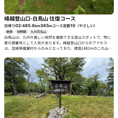
峰越登山口-白鳥山 往復コース
日帰り
コース定数
（
やさしい
）
02:48
5.6
365
10
km
m
絶景
短時間
九州百名山
白鳥山は、九州の美しい自然を堪能できる登山スポットで、特に
夏の避暑地として人気があります。峰越登山口からのアクセス
は、宮崎県椎葉村からのみとなっており、標高1482mのこの山
は、平地よりも約9度低く、涼しい気候が魅力です。登山道は整備
されており、ほぼフラットなため、初心者や子供連れでも安心し
て楽しむことができます。 登山者たちの体験談からは、自然林の
中をゆっくり歩くことで心が癒され、開放感を感じることができ
るとの声が多く聞かれます。特に、木々や花々、苔の美しさに魅
了されることが多く、厳しい自然にさらされている木々の強さを
感じることができる場所でもあります。登山道の途中には、バイ
ケイソウやヤマシャクヤクなどの花々が見られ、季節ごとの魅力
を楽しむことができます。 また、山頂からは素晴らしい眺望が広
がりますが、特に開けた場所では、周囲の山々や美しい自然を一
望できるため、達成感を味わうことができます。登山者の中に
は、山頂でのマッタリとした時間を楽しむ方も多く、心地よい風