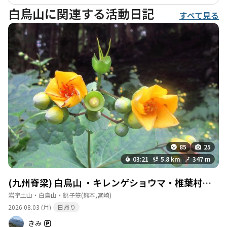
圧巻で、訪れる価値があります。特に、時雨岳周辺の群生地は見
白鳥山に関連する活動日記
すべて見る
応えがあり、登山の楽しみの一つとなっています。 また、登山中
には、静かな森の中での森林浴や、苔むした老木、清らかな湧水
など、自然の美しさを感じることができます。登山道は比較的歩
きやすく、途中にはバイケイソウやミツバツツジなどの花々も見
られ、四季折々の風景を楽しむことができます。 周辺には温泉や
観光スポットもあり、登山後の疲れを癒すことができるのも魅力
の一つです。特に高千穂温泉などは、登山の疲れを癒すのに最適
です。白鳥山と時雨岳は、自然の美しさと登山の楽しさを存分に
味わえるコースであり、仲間と共に訪れることで、より一層の思
い出を作ることができるでしょう。
85
25
03:21
5.8 km
347 m
(九州脊梁) 白鳥山 ・キレンゲショウマ・椎葉村焼畑✨
岩宇土山・白鳥山・銚子笠
(熊本,宮崎)
2026.08.03 (月)
日帰り
きみ