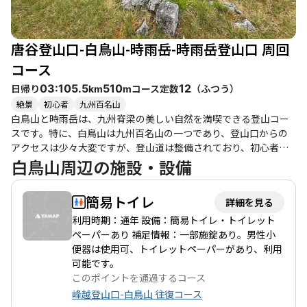
を感じながらリラックスすることができると評判です。 ただし、
アクセスがしづらいため、訪れる際は時間に余裕を持って計画す
ることが重要です。特に、椎葉村からの道は長く、途中での休憩
唐谷登山口-白鳥山-時雨岳-時雨岳登山口 周回
やトイレの利用を考慮する必要があります。周辺には温泉や観光
スポットも点在しており、登山後の楽しみも豊富です。白鳥山
コース
は、自然を愛するすべての人にとって、特別な体験を提供してく
日帰り
コース定数
（
ふつう
）
03:10
5.5
510
12
km
m
れる場所です。
絶景
初心者
九州百名山
白鳥山と時雨岳は、九州脊梁の美しい自然を満喫できる登山コー
スです。特に、白鳥山は九州百名山の一つであり、登山口からの
アクセスは少々大変ですが、登山道は整備されており、初心者か
ら健脚者まで楽しめるコースとなっています。登山口までの道の
白鳥山周辺の施設・設備
りは険しく、特に冬季は雪の影響を受けることがありますが、最
近の暖かさで雪が溶けているため、ノーマルタイヤでもアクセス
簡易トイレ
詳細を見る
可能な場合があります。 登山道は、白鳥山の頂上まで約1.1km、
標高差約300mで、比較的短時間で到達できます。頂上からは九州
利用時期：通年 設備：簡易トイレ・トイレット
脊梁の山々を望むことができ、特に晴れた日にはその美しい景観
ペーパーあり 補足情報：一部施錠あり。男性小
に感動することでしょう。ただし、時雨岳へ向かう縦走路では、
便器は使用可、トイレットペーパーがあり、利用
木々に囲まれているため展望は限られますが、途中には見晴らし
可能です。
の良いスポットも点在しています。 春には山芍薬が満開となり、
このポイントを通過するコース
特に白鳥山から時雨岳にかけての道沿いには色とりどりの花々が
峰越登山口-白鳥山 往復コース
咲き誇ります。登山者たちの体験談によれば、山芍薬の群生地は