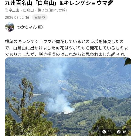
九州百名山「白鳥山」&キレンゲショウマ🌾
岩宇土山・白鳥山・銚子笠
(熊本,宮崎)
2026.08.02 (日)
日帰り
つかちゃん
椎葉のキレンゲショウマが開花しているとのレポを拝見したの
で、白鳥山に出かけました🚘 花はツボミから開花しているものま
でありましたが、咲き揃うのはこれからと思われました🌾 それに
しても、椎葉の山道運転はこたえますね〜 山歩きよりも車運転に
疲れ一日となりました🤠 ＊白鳥山で事故があったようで、捜索活
動が行われていました🚑
33
36