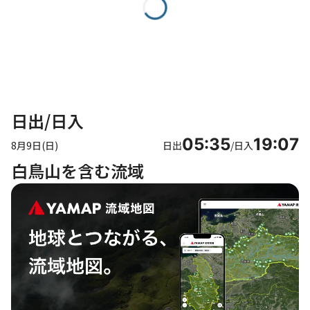
日出/日入
05:35
19:07
8月9日(日)
日出
/
日入
白鳥山を含む流域