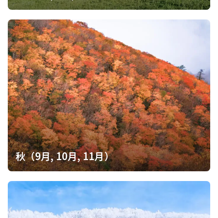
と）を発しました。 「このヤボに火を入れ申す ヘビ、ワクドウ
(蛙)、虫けらども、早々に立ち退きたまえ 山の神様、火の神様、
どうぞ火の余らぬよう また、焼き残りのないよう、おんまもりや
ってたもうりもうせ」 一呼吸置きゆっくりと立ち上がった後、2
つ手を叩き一礼。いよいよ火入れです。 （世界農業遺産高千穂
郷・椎葉山地域活性化協議会事務局）
秋（9月, 10月, 11月）