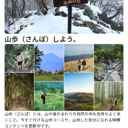
熊本, 宮崎
烏帽子岳
山歩（さんぽ）しよう。
山歩（さんぽ）とは、山や身のまわりの自然の中を気持ちよく歩
くこと。今すぐ行ける山歩コースや、山歩した気分になれる映像
コンテンツを更新中です。