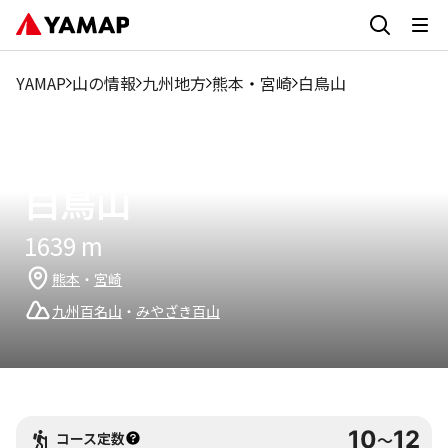
2
1月
3月
4月
5月
6月
7月
8月
9月
1
月
YAMAP
山の情報
九州地方
熊本
・
宮崎
白鳥山
0.68%
0%
0.68%
7.42%
37.76%
4.95%
9.67%
9.89%
4.05%
11
読み方：
しらとりやま
白鳥山
1639
m
熊本
・
宮崎
九州百名山
・
みやざき百山
10
12
コース定数
〜