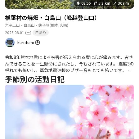
03:55
5.3 km
307 m
椎葉村の焼畑・白鳥山（峰越登山口）
岩宇土山・白鳥山・銚子笠
(熊本,宮崎)
2026.08.01 (土)
日帰り
kurofumi
令和8年熊本地震による被害が伝えられる度に心が痛みます。皆さ
んできることを一生懸命にされたし、今もされています。 震度3の
揺れでも怖いし、緊急地震速報のブザー音もとても怖いです。震
源地に近い方々の恐怖はものすごいだろうと想像できます。でき
季節別の活動日記
ることで支援をさせていただきたいと思います。また、被災地に
台風行くな！といったような優しい投稿にも涙しています。 *****
***************************************** 椎葉村から峰越登山
口に向かい白鳥山へ行ってきました。 峰越登山口の標高が既に1,4
83mあることから、涼しいことを期待しての計画です。 なお、え
びの高原の標高は1,200mなので、こちらの方が約300mも高い場
所になります。 目的地の白鳥山の標高は1,639mで標高差は156m
です。 実際に登ってみると、緩やかな地形の尾根道で樹木が日陰
となり、真夏にすごく登りやすいルートだと思いました。 それで