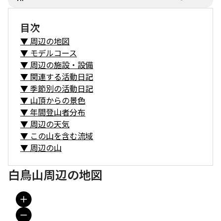
目次
▼
周辺の地図
▼
モデルコース
▼
周辺の施設・設備
▼
関連する活動日記
▼
季節別の活動日記
▼
山頂からの景色
▼
年間登山者分布
▼
周辺の天気
▼
この山を含む流域
▼
周辺の山
白鳥山周辺の地図