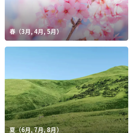
も汗がポタポタと落ちます。水分補給など気をつけないと熱中症
になると思い警戒しながら歩きました。 トレイルには草などもほ
とんど繁茂しておらず足元も良く見え、時折涼しい風も吹いてき
て、真夏に登る山としては理想的だと思います。 登山口から歩き
始めてすぐに、下の山の斜面から煙が上がっている様子が見えま
春（3月, 4月, 5月）
した。 登山口に車で上がってくる時に何かイベントをされてるよ
うでしたが、今日は焼畑をする日だったんだと分かりました。 下
山後の帰り道で火が消えて真っ黒になった斜面が現れました。思
いがけず実際に焼畑の現場を見ることができました。 映像で見た
ことはありましたが、実際に見たのは初めてで、とても感動しま
した。 焼畑の場所からは熱い空気が感じられ、山の神にお神酒が
あげてありました。 今日は焼畑のほかにも道路沿いでキレンゲシ
ョウマ（黄蓮華升麻。升麻：生薬）も見ることができて、とても
良い体験ができた一日となりました。 ◼️椎葉村の焼畑農業 古来か
ら伝わる農法である椎葉の焼畑。小規模な範囲で森林を伐採し、
木材を搬出、下草を焼き払って耕地を形成します。 1年目は75日
で種をまいて育つというソバ、2年目にヒエやアワ、3年目はアズ
キ、4年目はダイズを栽培します。 その後、約30年程度の休閑期
間を設けて森林の力を回復させ、再び焼畑行なう循環的な農法で
す。 ◼️唱えごとから始まる火入れ 防火帯が一通りできたあと、厳
かに山の神にお神酒をあげ、火入れのために唱えごと（となえご
夏（6月, 7月, 8月）