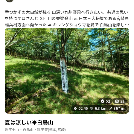
手つかずの大自然が残る 山深い九州脊梁へ行きたい。 共通の思い
を持つケロさんと ３回目の脊梁登山 🥾 日本三大秘境である宮崎県
椎葉村方面へ向かった 🚙 キレンゲショウマを愛で 白鳥山を楽しむ
事が第一目的🎵 でも予想外の盛り沢山の一日 めっちゃ楽しめた🥳
52
23
02:46
6.3 km
367 m
夏は涼しい☀️白鳥山
岩宇土山・白鳥山・銚子笠
(熊本,宮崎)