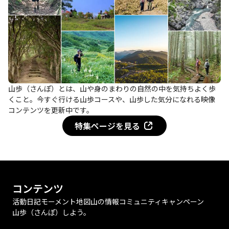
山歩（さんぽ）とは、山や身のまわりの自然の中を気持ちよく歩
くこと。今すぐ行ける山歩コースや、山歩した気分になれる映像
コンテンツを更新中です。
特集ページを見る
コンテンツ
活動日記
モーメント
地図
山の情報
コミュニティ
キャンペーン
山歩（さんぽ）しよう。