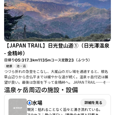
い景観を楽しむことができます。登山者たちは、金精山の厳しさ
を乗り越えた先に待つご褒美のような景色に、心から癒されると
語っています。 温泉ヶ岳は、金精山に比べて登りやすく、整備さ
れた登山道が続くため、初心者や子供連れの方にもおすすめで
す。こちらも北側の眺望が素晴らしく、特に晴れた日には、日光
白根山や燧ヶ岳などの名峰が見渡せます。温泉ヶ岳の山頂は静か
で、ゆったりとした時間を過ごすことができるため、開放感を求
める方にもぴったりです。 登山後は、湯元温泉で疲れを癒すのも
【JAPAN TRAIL】日光登山道①（日光澤温泉
良いでしょう。温泉街には美味しいグルメも豊富で、特に「とん
かつトミタ」の絶品トンカツや「生どら焼きのまんじゅう屋笛
- 金精峠）
木」のスイーツは、登山の疲れを忘れさせてくれることでしょ
日帰り
コース定数
（
ふつう
）
05:31
7.3
1135
23
km
m
う。全体的に、金精山と温泉ヶ岳は、自然の美しさと登山の楽し
絶景
池・沼
さを存分に味わえるコースであり、訪れる価値がある場所です。
つづら折れの急登をこなし、大嵐山のガレ場を通過すると、根名
草山辺りから念仏平までは緩やかな道が続く。温泉ヶ岳付近は展
望が良い。最後は急坂を下って金精峠へ。 JAPAN TRAIL──それ
は沖縄から北海道まで、日本を縦断する総距離約1万kmのロング
温泉ヶ岳周辺の施設・設備
トレイル構想。全て歩くもよし、部分的に歩くもよし。誰もが自
由にカスタマイズできる歩く旅「Hiking Nippon」を通じて、こ
水場
詳細を見る
の国の豊かな自然と歴史・文化を体感しましょう。
https://japantrail.jp/ ＊本ルートは日本ロングトレイル協会の提
現況：枯れることなく滔々と湧き流れている。
供で掲載しています。 ＊ルートの設計上、各コースの起点・終点
アクセス：登山道沿い（最後の水場と記載あ