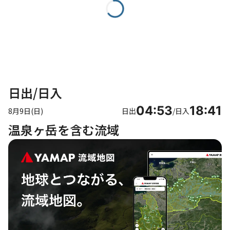
日出/日入
04:53
18:41
8月9日(日)
日出
/
日入
温泉ヶ岳を含む流域