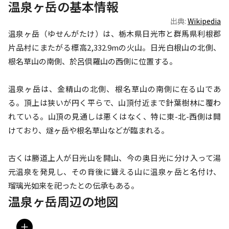
温泉ヶ岳の基本情報
出典:
Wikipedia
温泉ヶ岳（ゆせんがたけ）は、栃木県日光市と群馬県利根郡
片品村にまたがる標高2,332.9mの火山。日光白根山の北側、
根名草山の南側、於呂倶羅山の西側に位置する。

温泉ヶ岳は、金精山の北側、根名草山の南側に在る山であ
る。頂上は狭いが円く平らで、山頂付近まで針葉樹林に覆わ
れている。山頂の見通しは悪くはなく、特に東-北-西側は開
けており、燧ヶ岳や根名草山などが臨まれる。

古くは勝道上人が日光山を開山、今の奥日光に分け入って湯
元温泉を発見し、その背後に聳える山に温泉ヶ岳と名付け、
瑠璃光如来を祀ったとの伝承もある。
温泉ヶ岳周辺の地図