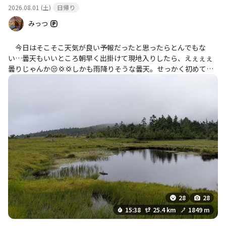
2026.08.01 (土)
日帰り
みっつ
今日はそこそこ天気が良い予報だったと思ったらとんでもな
い…曇天もいいところ朝早く出掛けて現地入りしたら、えぇぇぇ
曇りじゃんか😒💢💢しかも雨降りそうな曇天。せっかく初めての
山なのに…💢💢💨 予定は温泉ヶ岳から根名草山で戻り過ぎて金
精山のはずだった… 温泉ヶ岳で眺望もなく、とりあえず根名草
山方面へ行くものの滑るし先行者なし。足跡は目新しい鹿のもの
だけ、足場の悪い藪漕ぎか所は過ぎた頃辺りもガスってきて視界
が悪くなってきたので、撤退してきました。先に進んでも眺望は
見込めないので自分なりに正解なのだと思うしかない… また今
度行けばいいね👍 根名草山方面からの帰りに1人のおじさんと3
回目の顔合わせ、1回目は追い越し際、2回目は温泉ヶ岳からの下
り、3回目は根名草山方面からの帰りに、おじさんは俺は天気もこ
んなで眺望もないだろうから引き返す話をしたら、自分は行って
みますと…気をつけての言葉でお別れ、携帯で地図を何度も確認
してたみたいだが、初めての根名草山だと思うが大丈夫だったの
28
28
かな？ 足元危険なやぶの場所は1ヵ所踏み抜いた跡があったか
15:38
25.4 km
1849 m
らおじさん一回滑ってるんだよね…心配だ… まぁ俺は下山して