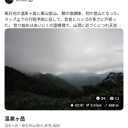
奥日光の温泉ヶ岳に夏山登山。 膝の復調後、初の登山となった。
マップ上での行程予測に反して、急登とハシゴの多さに戸惑っ
た。 登り始めはあいにくの空模様で、山頂に近づくにつれ天気は
良くなった。 膝の痛みは無く、無事に下山できた。
84
12
02:47
5.0 km
608 m
温泉ヶ岳
温泉ヶ岳・根名草山
(栃木,群馬,福島)