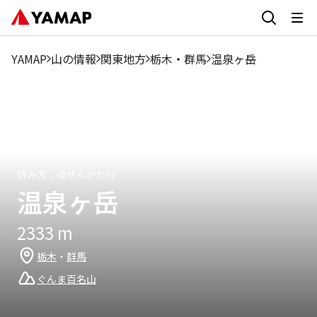
1月
2月
3月
4月
5月
6月
7月
8月
9月
2.56%
0.64%
1.28%
0.96%
3.2%
17.26%
25.24%
17.9%
11.83
YAMAP
山の情報
関東地方
栃木
・
群馬
温泉ヶ岳
読み方：
ゆせんがたけ
温泉ヶ岳
2333
m
栃木
・
群馬
ぐんま百名山