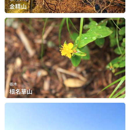
金精山
栃木
根名草山