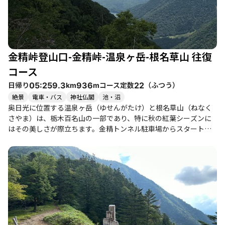
の景色を堪能できます。 また、下山後には近くの温泉でリフレッ
シュするのもおすすめです。幡谷温泉ささの湯など、日帰り入浴
ができる温泉が点在しており、登山の疲れを癒すことができま
す。周辺には光徳牧場や観光スポットもあり、登山だけでなく観
光も楽しめるのが魅力です。 このコースは、初心者から健脚者ま
金精峠登山口-金精峠-温泉ヶ岳-根名草山 往復
で幅広いレベルの登山者に楽しんでもらえる場所ですが、特に体
力に自信のある方や、アスレチック感覚で楽しみたい方におすす
コース
めです。季節ごとに異なる景色を楽しむことができ、特に秋の紅
日帰り
コース定数
（
ふつう
）
05:25
9.3
936
22
km
m
葉や春の花々は見逃せません。静かな山行を求める方にもぴった
絶景
電車・バス
神社仏閣
池・沼
りの場所です。
奥日光に位置する温泉ヶ岳（ゆせんがたけ）と根名草山（ねなく
さやま）は、栃木百名山の一部であり、特に秋の紅葉シーズンに
はその美しさが際立ちます。金精トンネル駐車場からスタート
し、金精峠を経由して登るこのコースは、急登やハシゴ、ロープ
を使う箇所が多く、健脚者向けの挑戦的なルートです。登山者は
少なく、静かな山行を楽しむことができるため、心の癒しを求め
る方にもおすすめです。 登り始めてすぐに急な階段やハシゴが現
れ、特に金精峠までの道のりは体力を試される部分です。峠に到
着すると、男体山や中禅寺湖、戦場ヶ原の美しい景色が広がり、
登山の達成感を感じることができます。温泉ヶ岳への道は比較的
穏やかですが、分岐から根名草山へ向かう際には、藪漕ぎが待ち
受けています。特にこの区間は道幅が狭く、片側が切れ落ちてい