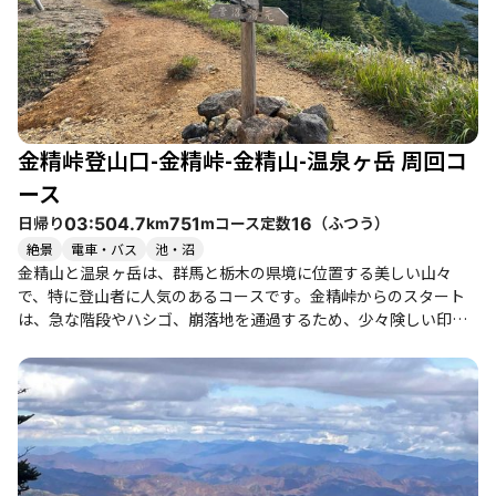
るため、慎重に足元を確認しながら進む必要があります。 季節に
よって異なる魅力があり、特に秋には紅葉が美しく、登山道沿い
には色とりどりの葉が彩りを添えます。冬の寒さも厳しく、特に
10月上旬には気温が1℃に達することもあるため、十分な防寒対策
が求められます。登山後は、日光湯元温泉での入浴が楽しみの一
つで、硫黄の香り漂う温泉で疲れを癒すことができます。 このコ
金精峠登山口-金精峠-金精山-温泉ヶ岳 周回コ
ースは、自然の美しさと静けさを楽しみながら、体を動かしたい
方にぴったりの場所です。特に紅葉の時期には、心に残る素晴ら
ース
しい体験ができるでしょう。
日帰り
コース定数
（
ふつう
）
03:50
4.7
751
16
km
m
絶景
電車・バス
池・沼
金精山と温泉ヶ岳は、群馬と栃木の県境に位置する美しい山々
で、特に登山者に人気のあるコースです。金精峠からのスタート
は、急な階段やハシゴ、崩落地を通過するため、少々険しい印象
を受けますが、登り始めからの達成感は格別です。特に金精山の
登りは急で、ロープや岩場を使う場面も多く、健脚者向けのコー
スと言えるでしょう。登山者の中には、初めての挑戦で苦戦しな
がらも、山頂からの絶景に感動する声が多く聞かれます。 山頂か
らは、日光ファミリーや男体山、さらには雲海に浮かぶ山々の美
しい眺望が広がり、特に晴れた日にはその景色に心を奪われるこ
とでしょう。紅葉の季節には、周囲の自然が色づき、さらに美し