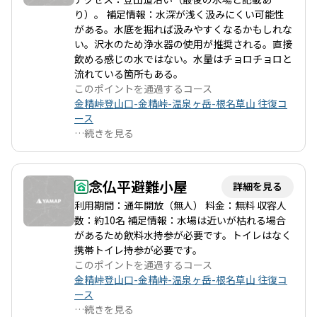
が山頂や山中の場合もございます。ルートを歩く際には自身の登
り）。 補足情報：水深が浅く汲みにくい可能性
山計画に合わせてアレンジしご利用ください。
がある。水底を掘れば汲みやすくなるかもしれな
い。沢水のため浄水器の使用が推奨される。直接
飲める感じの水ではない。水量はチョロチョロと
流れている箇所もある。
このポイントを通過するコース
金精峠登山口-金精峠-温泉ヶ岳-根名草山 往復コ
ース
…
続きを見る
念仏平避難小屋
詳細を見る
利用期間：通年開放（無人） 料金：無料 収容人
数：約10名 補足情報：水場は近いが枯れる場合
があるため飲料水持参が必要です。トイレはなく
携帯トイレ持参が必要です。
このポイントを通過するコース
金精峠登山口-金精峠-温泉ヶ岳-根名草山 往復コ
ース
…
続きを見る