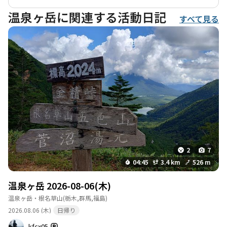
温泉ヶ岳に関連する活動日記
すべて見る
2
7
04:45
3.4 km
526 m
温泉ヶ岳 2026-08-06(木)
温泉ヶ岳・根名草山
(栃木,群馬,福島)
2026.08.06 (木)
日帰り
kfcx05