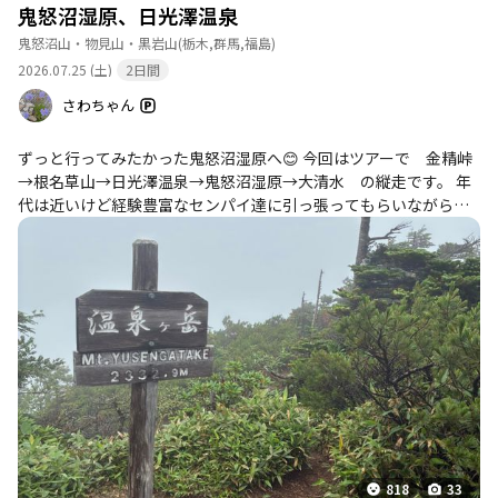
温泉だ❗湯本つるやで塩ようかん土産に買って、温泉寺で温泉小一
鬼怒沼湿原、日光澤温泉
時間浸かって帰路へ 補陀落本舗でゆばむすびも忘れず食べて、
鬼怒沼山・物見山・黒岩山
(栃木,群馬,福島)
嫁の実家へ土産をもってお義母さんと3時間位話をしてお家へ帰っ
2026.07.25 (土)
2日間
たとさ☺明日は自分の実家へ土産をもってしめ縄用の藁狩りに行
くべし
さわちゃん
ずっと行ってみたかった鬼怒沼湿原へ😊 今回はツアーで 金精峠
→根名草山→日光澤温泉→鬼怒沼湿原→大清水 の縦走です。 年
代は近いけど経験豊富なセンパイ達に引っ張ってもらいながらな
んとか行ってきました✨
818
33