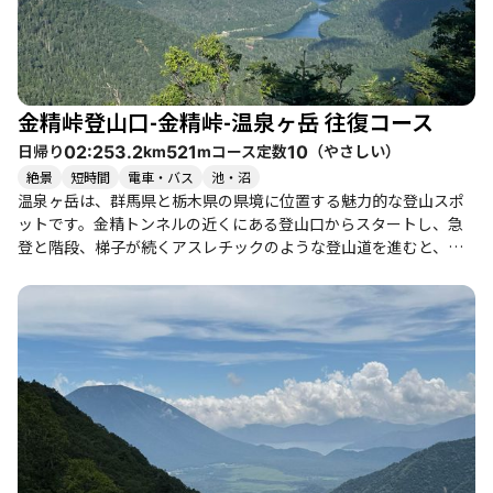
金精峠登山口-金精峠-温泉ヶ岳 往復コース
日帰り
コース定数
（
やさしい
）
02:25
3.2
521
10
km
m
絶景
短時間
電車・バス
池・沼
温泉ヶ岳は、群馬県と栃木県の県境に位置する魅力的な登山スポ
ットです。金精トンネルの近くにある登山口からスタートし、急
登と階段、梯子が続くアスレチックのような登山道を進むと、金
精峠に到達します。ここからの眺望は素晴らしく、男体山や戦場
ヶ原、湯ノ湖が広がります。 登山者たちは、特にこのコースの急
登に驚かされることが多く、体力に自信がない方には少し厳しい
かもしれません。しかし、涼しい高地での登山は、猛暑を逃れる
には最適です。登山道は整備されていますが、崩れた階段や注意
が必要な場所も多いため、慎重に進むことが求められます。特
に、雨の後は滑りやすくなるため、注意が必要です。 山頂に到達
すると、狭いながらも絶景が待っています。周囲の山々や湖の美
しい景色に感動すること間違いなしです。登山者たちは、山頂で
のランチやお茶タイムを楽しむことが多く、特に晴れた日にはそ