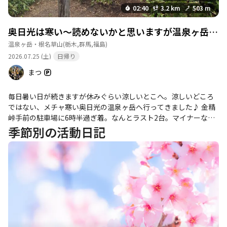
02:40
3.2 km
503 m
奥日光は寒い〜読めないかと思いますが温泉ヶ岳（ゆせんがたけ）
温泉ヶ岳・根名草山
(栃木,群馬,福島)
2026.07.25 (土)
日帰り
まつ
毎日暑い日が続きますが休みぐらい涼しいとこへ。涼しいどころ
ではない、メチャ寒い奥日光の温泉ヶ岳へ行ってきました♪ 金精
峠手前の駐車場に6時半過ぎ着。なんとラスト2台。マイナーな山
って思ってましたが、ギリセーフ。 7時スタートです。いきなり苦
季節別の活動日記
手な丸太階段。キッツイ。頑張って数十分。金精山の分岐にやっ
てきました。ここからはメチャクチャゆるーい山道。ただ雨の後
の濡れた笹漕ぎあります。短パンはやめた方が良さそうです。そ
こを抜けるともう直ぐ山頂。今日はガスガスで何も見えましぇ
ん。今日もただのピークハントです。やることもなく、仕方なく
下山。下山途中あれあれ？晴れてきた。山あるあるです。途中か
ら見えた景色、こんなんだったのね。ピークで見たかった。と、
言っても戻る気皆無でひたすら下山。頭の中は、すでに湯本の日
光山温泉寺のお風呂。他の山行こうかと山頂までは思ってました