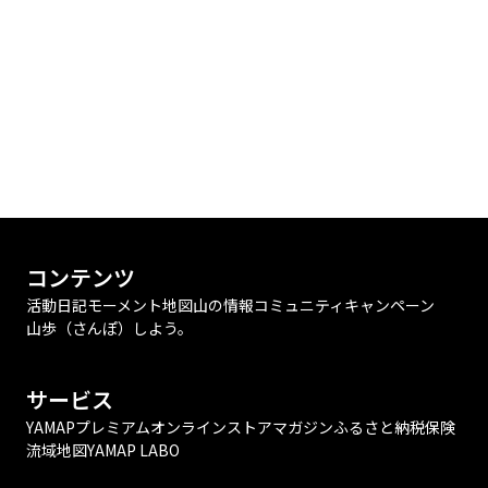
コンテンツ
活動日記
モーメント
地図
山の情報
コミュニティ
キャンペーン
山歩（さんぽ）しよう。
サービス
YAMAPプレミアム
オンラインストア
マガジン
ふるさと納税
保険
流域地図
YAMAP LABO