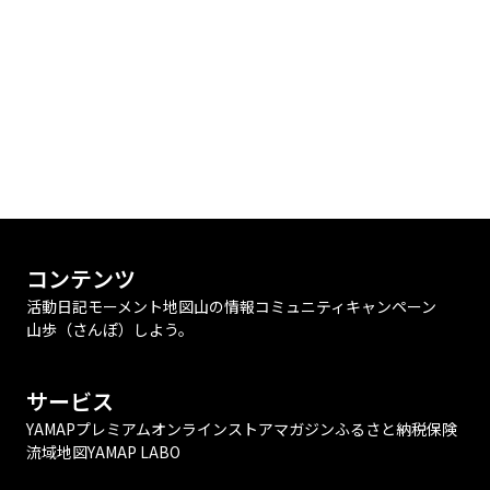
コンテンツ
活動日記
モーメント
地図
山の情報
コミュニティ
キャンペーン
山歩（さんぽ）しよう。
サービス
YAMAPプレミアム
オンラインストア
マガジン
ふるさと納税
保険
流域地図
YAMAP LABO