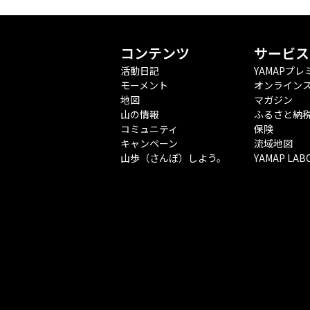
コンテンツ
サービス
活動日記
YAMAPプレ
モーメント
オンライン
地図
マガジン
山の情報
ふるさと納
コミュニティ
保険
キャンペーン
流域地図
山歩（さんぽ）しよう。
YAMAP LAB