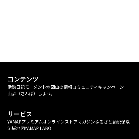
コンテンツ
活動日記
モーメント
地図
山の情報
コミュニティ
キャンペーン
山歩（さんぽ）しよう。
サービス
YAMAPプレミアム
オンラインストア
マガジン
ふるさと納税
保険
流域地図
YAMAP LABO