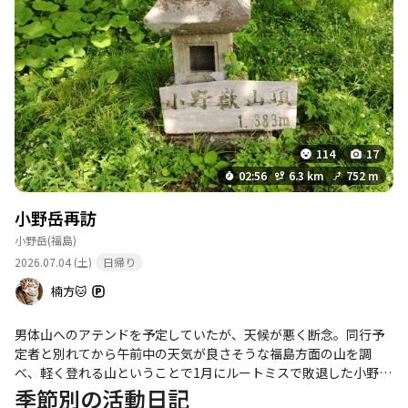
114
17
02:56
6.3 km
752 m
小野岳再訪
小野岳
(福島)
2026.07.04 (土)
日帰り
楠方🐱
男体山へのアテンドを予定していたが、天候が悪く断念。同行予
定者と別れてから午前中の天気が良さそうな福島方面の山を調
べ、軽く登れる山ということで1月にルートミスで敗退した小野岳
を再訪した。 グリーンシーズンはルート明瞭でサッと登れる良い
季節別の活動日記