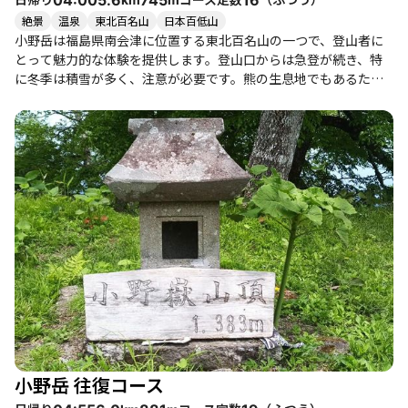
絶景
温泉
東北百名山
日本百低山
小野岳は福島県南会津に位置する東北百名山の一つで、登山者に
とって魅力的な体験を提供します。登山口からは急登が続き、特
に冬季は積雪が多く、注意が必要です。熊の生息地でもあるた
め、登山中は周囲に気を配りながら進むことが求められます。 こ
のコースは、初心者から健脚者まで楽しめる内容で、特に雪山の
魅力を味わいたい方におすすめです。登山者の中には、雪の中で
の静かな山歩きを楽しむ方や、絶景を求めて訪れる方が多く、山
頂からは大戸岳や猪苗代湖、磐梯山の美しい眺望が広がります。
特に晴れた日には、青空と霧氷が織りなす幻想的な景色が楽しめ
ます。 登山の途中では、ブナやナラの巨木が立ち並ぶ森を通り抜
け、様々なキノコが登山道を彩ります。特に霧氷が残る季節に
は、まるで桜が咲いたような美しい景観が広がり、登山者を魅了
します。山頂は広々としており、ゆったりとした時間を過ごすこ
とができます。 また、下山後には近くの大内宿で名物のねぎそば
を楽しむことができ、温泉も豊富にあります。特に、会津若松市
内の温泉や、地元のグルメを堪能することができるため、登山の
後も楽しみが尽きません。 ただし、週末は観光客で賑わうことが
多く、駐車場が満車になることもあるため、早めの行動が推奨さ
小野岳 往復コース
れます。整備された登山道は歩きやすく、登山初心者でも安心し
て挑戦できるコースです。小野岳での登山は、自然の美しさと静