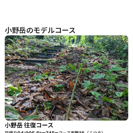
小野岳のモデルコース
小野岳 往復コース
日帰り
コース定数
（
ふつう
）
04:00
5.6
745
16
km
m