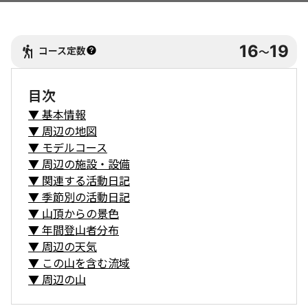
16
19
コース定数
〜
目次
▼
基本情報
▼
周辺の地図
▼
モデルコース
▼
周辺の施設・設備
▼
関連する活動日記
▼
季節別の活動日記
▼
山頂からの景色
▼
年間登山者分布
▼
周辺の天気
▼
この山を含む流域
▼
周辺の山