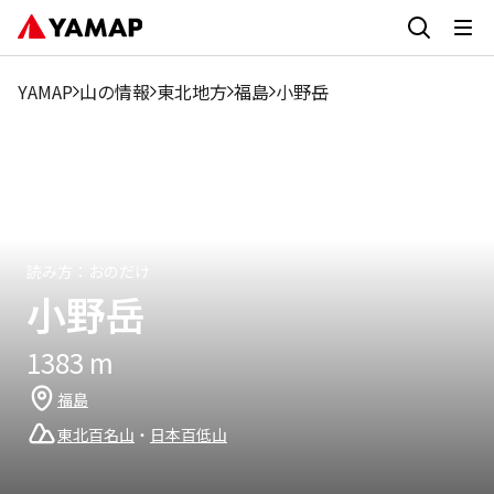
2
4
8
9
12
1月
3月
5月
6月
7月
10月
11月
月
月
月
月
月
YAMAP
山の情報
東北地方
福島
小野岳
0.5%
0%
3.51%
2%
30%
17%
5.5%
8%
9%
7.01%
11.5%
6%
読み方：
おのだけ
小野岳
1383
m
福島
東北百名山
・
日本百低山