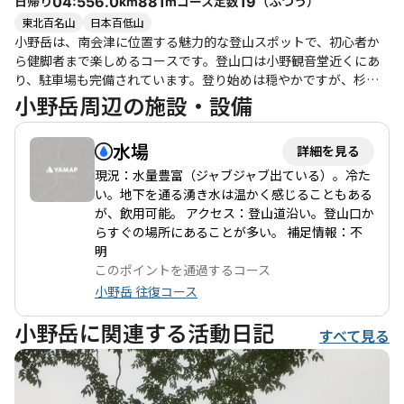
日帰り
コース定数
（
ふつう
）
04:55
6.0
881
19
km
m
けさを感じながら、心身ともにリフレッシュできる素晴らしい体
東北百名山
日本百低山
験となるでしょう。
小野岳は、南会津に位置する魅力的な登山スポットで、初心者か
ら健脚者まで楽しめるコースです。登山口は小野観音堂近くにあ
り、駐車場も完備されています。登り始めは穏やかですが、杉林
を抜けると急な勾配が続き、九十九折の道をひたすら登ることに
小野岳周辺の施設・設備
なります。途中、ピンクテープが目印となり、迷うことは少ない
ですが、落葉や石に注意が必要です。 登山中は静けさに包まれ、
水場
詳細を見る
周囲の自然を楽しみながらの登行が心地よいです。特に、ブナの
実や栗の跡が見られることから、クマの生活圏に近いことを実感
現況：水量豊富（ジャブジャブ出ている）。冷た
します。山頂に到達すると、周囲の景色が開け、天候が良ければ
い。地下を通る湧き水は温かく感じることもある
大川ダムや会津盆地、猪苗代湖が望めます。ただし、ガスがかか
が、飲用可能。 アクセス：登山道沿い。登山口か
ることも多く、眺望が得られないこともあるため、天候には注意
らすぐの場所にあることが多い。 補足情報：不
が必要です。 このコースは、特に夏場はアブやスズメバチが出現
明
するため、快適な登山を希望するなら避けた方が良いでしょう。
このポイントを通過するコース
秋には紅葉が楽しめ、四季折々の魅力があります。下山後は、近
小野岳 往復コース
くの湯野上温泉で疲れを癒すのもおすすめです。温泉は、景観が
素晴らしく、リラックスできるひとときを提供してくれます。 全
小野岳に関連する活動日記
すべて見る
体として、小野岳は自然を満喫しながら体を鍛えることができる
素晴らしい登山コースです。登山道は整備されていますが、急な
箇所も多いため、しっかりとした準備と注意が必要です。特に、
下りは滑りやすいので、転倒に注意しながら楽しんでください。