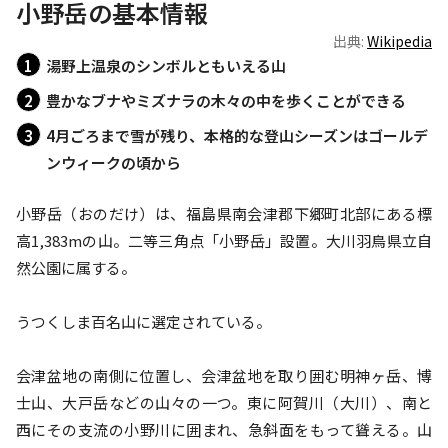
小野岳の基本情報
出典:
Wikipedia
湯野上温泉のシンボルともいえる山
豊かなブナやミズナラの木々の中を歩くことができる
4月ごろまで雪が残り、本格的な登山シーズンはゴールデ
ンウィークの頃から
小野岳（おのだけ）は、福島県南会津郡下郷町北部にある標
高1,383mの山。二等三角点「小野岳」設置。大川羽鳥県立自
然公園に属する。

うつくしま百名山に選定されている。

会津盆地の南側に位置し、会津盆地を取り囲む明神ヶ岳、博
士山、大戸岳などの山々の一つ。東に阿賀川（大川）、南と
西にその支流の小野川に囲まれ、急斜面をもって聳える。山