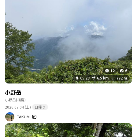
道は整備され 綺麗な状況、登山口からは ひたすら上に登ってい
く、横に小さな沢があり、流れを聞きながら気持ちよく 登ってい
ける。 水場で沢が終了する、そこからもひたすら上がっていく、
距離は大してないが常に登りなので結構 疲れる。 山頂付近になる
と 草木が少し 邪魔になってくる、なぜか 山頂付近は 刈払いされ
ていないようだ。 山頂に到着したが やはり 雨のせいで何も見え
ず、せっかくなので山頂の看板を持って 撮影。 帰りにペットボト
ルが落ちていたので一応 ゴミとして回収、山を綺麗にして終わり
ます。
12
6
05:28
6.5 km
772 m
小野岳
小野岳
(福島)
2026.07.04 (土)
日帰り
TAKUMI