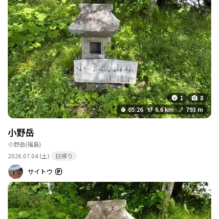
1
8
05:26
6.6 km
793 m
小野岳
小野岳
(福島)
2026.07.04 (土)
日帰り
サイトウ