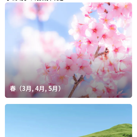
山でした。 先月は急な業務多忙で山歩きやレポ書きの時間が満足
に取れず、皆さんのレポもロクに読めてない状況。 今月も山以外
の予定でほぼ週末が埋まっており、しばらくストレスの溜まる状
況が続きそうです。 【備忘】 ジュース500ml 湧き水200ml消費
スライド5人 踵痛少し 【♨】 〆は須賀川市の藤沼温泉やまゆり
荘へ。ここのウリは380円という圧倒的なコスパの良さ。お湯はP
H9.5のアルカリ単純泉で、クセはなくヌルっとするお湯。少し熱
めなのがまたよい。ここはリピートしたい。一見すると小さめな
浴室だが内湯と露天風呂は意外と広い。シャンプーや石鹸の備え
付けが無いので、受付で買うか持参で
春（3月, 4月, 5月）