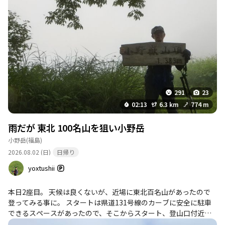
291
23
02:13
6.3 km
774 m
雨だが 東北 100名山を狙い小野岳
小野岳
(福島)
2026.08.02 (日)
日帰り
yoxtushii
本日2座目。 天候は良くないが、近場に東北百名山があったので
登ってみる事に。 スタートは県道131号線のカーブに安全に駐車
できるスペースがあったので、そこからスタート、登山口付近ま
で行けるようだが不安なので安全に止められるスペースに駐車。