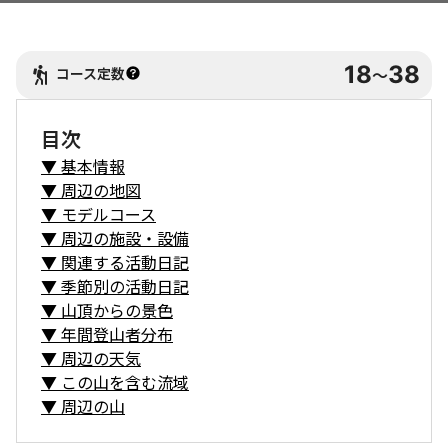
18
38
コース定数
〜
目次
▼
基本情報
▼
周辺の地図
▼
モデルコース
▼
周辺の施設・設備
▼
関連する活動日記
▼
季節別の活動日記
▼
山頂からの景色
▼
年間登山者分布
▼
周辺の天気
▼
この山を含む流域
▼
周辺の山