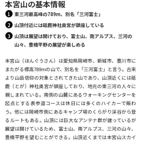
本宮山の基本情報
東三河最高峰の789m、別名「三河富士」
山頂付近には砥鹿神社奥宮が鎮座している
山頂は展望は開けており、富士山、南アルプス、三河の
山々、豊橋平野の展望が楽しめる
本宮山（ほんぐうさん）は愛知県岡崎市、新城市、豊川市に
またがる標高789mの山で、別名を「三河富士」と言う。古来
より山岳信仰の対象とされてきた山であり、山頂近くには砥
鹿（とが）神社奥宮が鎮座しており、地元の東三河の人々に
親しまれている。南側の山麓にあるウォーキングセンターを
起点とする表参道コースは休日には多くのハイカーで賑わ
う。他には岡崎市側にあるキャンプ場のくらがり渓谷から登
るルートもある。山頂には巨大なアンテナ群が建っているが
展望は開けているため、富士山、南アルプス、三河の山々、
豊橋平野を望むことができる。山頂近くまでは本宮山スカイ