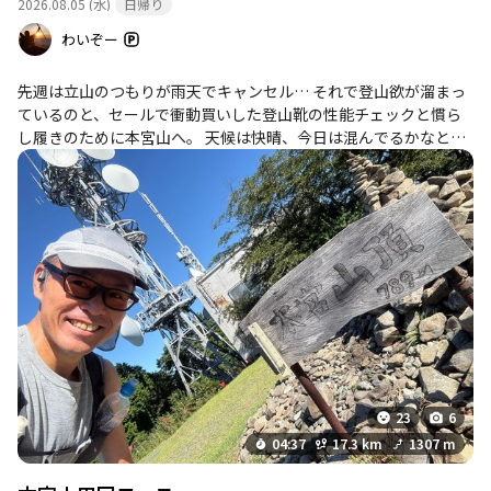
2026.08.05 (水)
日帰り
わいぞー
先週は立山のつもりが雨天でキャンセル… それで登山欲が溜まっ
ているのと、セールで衝動買いした登山靴の性能チェックと慣ら
し履きのために本宮山へ。 天候は快晴、今日は混んでるかなと思
ったけど駐車場にとまっている車は意外と少ない…暑すぎるから
かな？ 慣れた道、普段のペースで上がりましたが登山靴の方は想
像以上に快適！ ズレもなく、違和感もなく、そして望んでたちょ
っと硬めのソールという条件もクリア！ これで前回の甲斐駒登っ
てみたいなあ…
23
6
04:37
17.3 km
1307 m