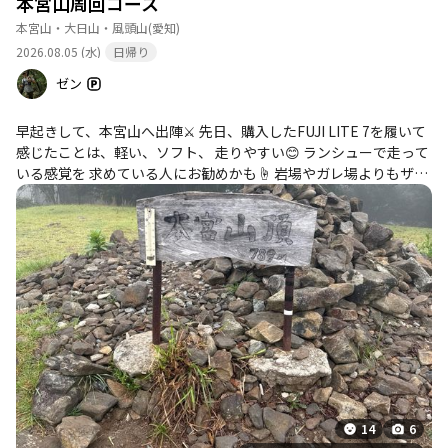
本宮山周回コース
本宮山・大日山・風頭山
(愛知)
2026.08.05 (水)
日帰り
ゼン
早起きして、本宮山へ出陣⚔️ 先日、購入したFUJI LITE 7を履いて
感じたことは、軽い、ソフト、 走りやすい😊 ランシューで走って
いる感覚を 求めている人にお勧めかも☝️ 岩場やガレ場よりもザレ
場や林道、 ロードで発揮するタイプだと思う🤔👟 ラグは低く、柔
らかいけど グリップ力はある💪 問題は耐久性かな？🤔 久しぶりに
周回コース走ったけど 倒木もあり道に迷って何度かロスト！ 雨山
城址で手袋を置き忘れ さらに、誰も通ってないから 蜘蛛の巣が顔
面に絡みついて 「うわぁー」と叫んでしまった😅 ラストは草も生
い茂って 道が隠れて見えない💦 ウォーキングセンターに帰ってき
たら 全身蜘蛛の巣、草まみれだったので で水浴びしました！😊
14
6