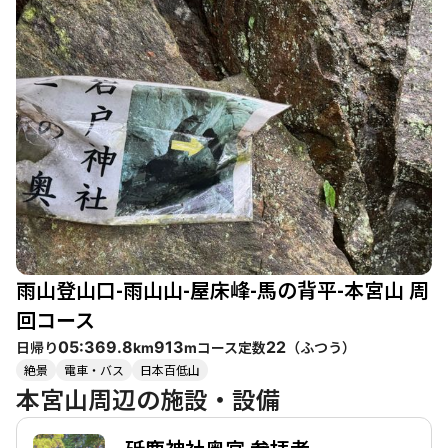
す。 登山者たちの体験談によると、春や秋の季節は特におすすめ
で、紅葉や新緑の美しさが楽しめます。特に秋には、色づいた
木々が織りなす景色が心を癒してくれます。登山道は、馬の背と
呼ばれる急な箇所があり、ここでは少し息を整える必要がありま
すが、達成感を味わえるポイントでもあります。 また、くらがり
渓谷への道は、傾斜が緩やかで、渓流沿いを歩くため、涼しさを
感じながらのんびりとした時間を過ごせます。特に、夏場は水の
流れが心地よく、涼を求めるには最適な場所です。登山後には
「本宮の湯」での入浴が楽しめ、疲れを癒すことができます。温
泉は、炭酸風呂や電気マッサージなどがあり、登山の疲れをしっ
かりとリフレッシュできます。 ただし、注意点として、登山道の
一部が通行止めになっていることがあるため、事前に情報を確認
することが重要です。また、特に週末は多くの登山者で賑わうた
雨山登山口-雨山山-屋床峰-馬の背平-本宮山 周
め、静かな時間を求める方は平日を狙うと良いでしょう。全体的
に、本宮山は自然を満喫しながら、心地よい疲れを感じることが
回コース
できる素晴らしい登山コースです。
日帰り
コース定数
（
ふつう
）
05:36
9.8
913
22
km
m
絶景
電車・バス
日本百低山
本宮山周辺の施設・設備