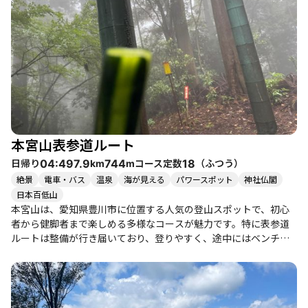
本宮山表参道ルート
日帰り
コース定数
（
ふつう
）
04:49
7.9
744
18
km
m
絶景
電車・バス
温泉
海が見える
パワースポット
神社仏閣
日本百低山
本宮山は、愛知県豊川市に位置する人気の登山スポットで、初心
者から健脚者まで楽しめる多様なコースが魅力です。特に表参道
ルートは整備が行き届いており、登りやすく、途中にはベンチも
設置されているため、休憩を取りながらのんびりと登ることがで
きます。 登山者たちの体験談からは、達成感や癒しを感じること
ができるコースであることが伺えます。特に、春には山桜やミツ
バツツジが咲き誇り、色とりどりの花々が登山道を彩ります。日