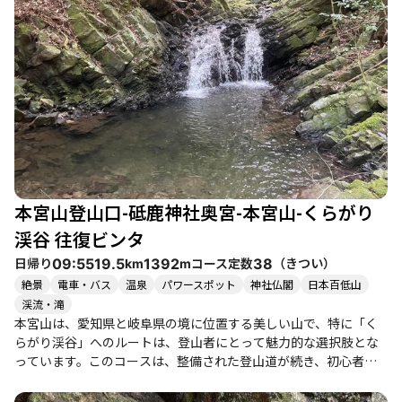
る価値があります。春や秋には花や紅葉が美しく、特に秋のかえ
で並木は圧巻です。冬には雪化粧した山々が幻想的な雰囲気を醸
し出し、静けさの中での登山は心を癒してくれます。 登山者の中
には、トレランを楽しむ方も多く、馬の背平の急坂を登る際には
達成感を味わえます。山頂からは三河湾や渥美半島の眺望が広が
り、晴れた日にはその美しさに感動することでしょう。特に冬の
寒い日には、風が強く感じられることもありますが、しっかりと
した装備で挑むことで、快適に登山を楽しむことができます。 ま
た、下山後には近くのカフェや食堂でのランチも楽しみの一つで
す。特に「Cafe Jiiva Green」や「はるまき食堂 凸凹」では、地
元の食材を使った美味しい料理が味わえ、登山の疲れを癒してく
本宮山登山口-砥鹿神社奥宮-本宮山-くらがり
れます。駐車場は9時からオープンするため、早めに到着して朝食
を楽しむのもおすすめです。 このコースは、整備された道が多
渓谷 往復ビンタ
く、特に膝や腰に不安のある方にも優しい設計です。静かな自然
日帰り
コース定数
（
きつい
）
09:55
19.5
1392
38
km
m
の中で、鹿や鳥の姿を見かけることもあり、自然とのふれあいを
絶景
電車・バス
温泉
パワースポット
神社仏閣
日本百低山
楽しむことができます。家族連れや友人同士でのハイキングにも
渓流・滝
適しており、特に春や秋のシーズンには多くの人で賑わいます。
本宮山は、愛知県と岐阜県の境に位置する美しい山で、特に「く
らがり渓谷」へのルートは、登山者にとって魅力的な選択肢とな
っています。このコースは、整備された登山道が続き、初心者か
ら健脚者まで楽しめる内容です。特に、山頂からの眺望は素晴ら
しく、晴れた日には遠くの山々や三河湾を見渡すことができま