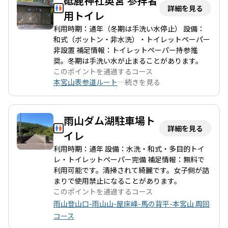
砥鹿神社奥宮 参拝者
詳細を見る
用トイレ
利用時期：通年（冬期は手洗い水停止） 設備：
和式（ボットン・非水洗）・トイレットペーパー
非設置 補足情報：トイレットペーパー持参推
奨。冬期は手洗い水が止まることがあります。
このポイントを通過するコース
本宮山表参道ルート
…
続きを見る
雨山ダム湖駐車場ト
詳細を見る
イレ
利用時期：通年 設備：水洗・和式・多目的トイ
レ・トイレットペーパー完備 補足情報：無料で
利用可能です。清掃されて綺麗です。女子側が詰
まりで使用禁止になることがあります。
このポイントを通過するコース
雨山登山口-雨山山-屋床峰-馬の背平-本宮山 周回
コース