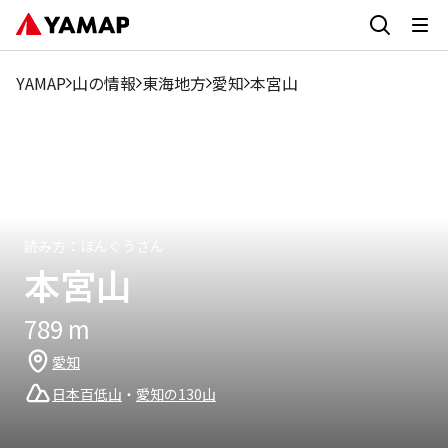
1月
1月
2月
2月
3月
3月
4月
4月
5月
5月
6月
6月
7月
7月
8月
8月
9月
9月
10.64%
最
6.76%
8.36%
8.65%
8.34%
9.26%
8.41%
8.4%
7.37%
6
YAMAP
山の情報
東海地方
愛知
本宮山
高
14.2
℃
13.4
℃
21.9
℃
24.9
℃
26.5
℃
30
℃
35.1
℃
34.1
℃
28.3
気
温
最
低
-5.7
℃
-5.2
℃
-0.9
℃
1.2
℃
7.3
℃
14.1
℃
21.2
℃
18
℃
11.8
気
温
読み方：
ほんぐうさん
本宮山
789
m
愛知
日本百低山
・
愛知の130山