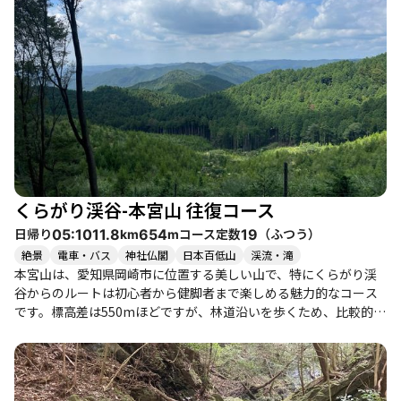
記の中には、馬の背で見かけたミツバツツジの美しさに感動した
という声もあり、自然の美しさを楽しむことができる場所です。
また、山頂付近は風が心地よく、静けさの中でリフレッシュでき
る環境が整っています。登山者の中には、膝の痛みを抱えながら
も、トレッキングポールを使って快適に登る様子が見受けられ、
体力に自信がない方でも安心して挑戦できるコースです。 季節に
よっては、山頂の気温が低くなることもあるため、服装には注意
が必要です。特に春先は、暖かい日差しの中でも山頂は肌寒く感
じることがありますので、インサレーションジャケットを持参す
ることをおすすめします。 登山後には、近くの温泉や地元のグル
メを楽しむこともでき、特に豊川市の味噌煮込みうどんは絶品で
くらがり渓谷-本宮山 往復コース
す。駐車場は混雑することが多いため、早めの出発が推奨されま
すが、昼頃に訪れると比較的空いていることもあります。 本宮山
日帰り
コース定数
（
ふつう
）
05:10
11.8
654
19
km
m
は、自然の美しさと登山の楽しさを兼ね備えた素晴らしい場所で
絶景
電車・バス
神社仏閣
日本百低山
渓流・滝
あり、訪れる価値があるスポットです。
本宮山は、愛知県岡崎市に位置する美しい山で、特にくらがり渓
谷からのルートは初心者から健脚者まで楽しめる魅力的なコース
です。標高差は550mほどですが、林道沿いを歩くため、比較的楽
に登ることができます。全長約14kmの往復は、距離が長く感じら
れるかもしれませんが、途中の景観や自然を楽しむことで飽きる
ことはありません。 このコースの特徴は、闇苅八景と呼ばれる見
所が点在していることです。特に不動の滝やかえで並木は、訪れ