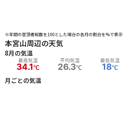
※年間の登頂者総数を100とした場合の各月の割合を%で表示
本宮山周辺の天気
8月の気温
最高気温
平均気温
最低気温
34.1
26.3
18
℃
℃
℃
月ごとの気温