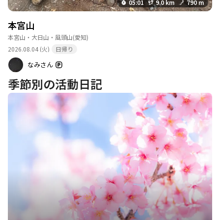
05:01
9.0 km
790 m
本宮山
本宮山・大日山・風頭山
(愛知)
2026.08.04 (火)
日帰り
なみさん
季節別の活動日記