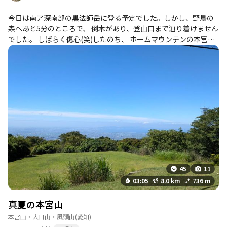
今日は南ア深南部の黒法師岳に登る予定でした。しかし、野鳥の
森へあと5分のところで、 倒木があり、登山口まで辿り着けません
でした。 しばらく傷心(笑)したのち、 ホームマウンテンの本宮山
へ。 宝川源流ルートから登り、 天狗岩を通ってバリエーションル
ートで降りてきました。 谷を登るルートは日陰で涼しいですが、
ルートが分かりにくいので、ルートを考えるいい経験になりまし
た。 下りもいろんなルートがあるので、 本宮山は面白い山です
ね。
45
11
03:05
8.0 km
736 m
真夏の本宮山
本宮山・大日山・風頭山
(愛知)