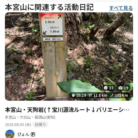
本宮山に関連する活動日記
すべて見る
17
19
03:19
11.8 km
1014 m
本宮山・天狗岩(↑宝川源流ルート↓バリエーション)
本宮山・大日山・風頭山
(愛知)
2026.08.05 (水)
日帰り
ぴょん