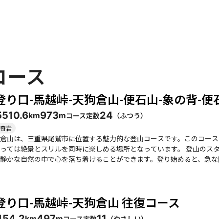
コース
登り口-馬越峠-天狗倉山-便石山-象の背-便
55
10.6
973
24
コース定数
（
ふつう
）
km
m
奇岩
倉山は、三重県尾鷲市に位置する魅力的な登山コースです。このコース
とスリルを同時に楽しめる場所となっています。 登山のスタート地点は道の駅海山で、ここから熊野古道の石畳を
静かな自然の中で心を落ち着けることができます。登り始めると、急な
酷さです。しかし、仲間とワイワイ話しながら登ることで、辛さも半減し、達成感
大きな岩が待ち受けており、ここからの眺望は圧巻です。尾鷲湾を見下
の日には、海と山のコントラストが美しく、思わず写真を撮りたくなる
登り口-馬越峠-天狗倉山 往復コース
は注意が必要です。 また、便石山から天狗倉山への道のりも魅力的で、途中には牛の背と呼ばれるスポッ
こでも素晴らしい景色を楽しむことができます。登山道は整備されてい
45
4.2
497
11
コース定数
（
やさしい
）
km
m