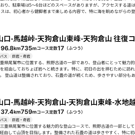
おり、駐車場は5〜6台ほどのスペースがありますが、アクセスする道
中での静けさを感じることができます。途中の馬越峠では、歴史を感じ
達成感を味わえます。特におちょぼ岩からの眺望
れた日には海と山々が織りなす美しい風景を堪能できます。登山者たち
山口-馬越峠-天狗倉山東峰-天狗倉山 往復
元には注意が必要ですが、全体的には整備された道が続き
避けるため、南部の三重県での登山は快適です。 下山後は、尾鷲市の「鬼瓦」などで新鮮な海鮮料理を楽しむこと
19
6.8
735
17
コース定数
（
ふつう
）
km
m
の疲れを癒す最高のご褒美となります。また、世界遺産の鬼ヶ城も近く
しい
バス
巨岩・奇岩
い食事、そして歴史を感じる熊野古道の魅力を存分に味わえる、素晴ら
重県尾鷲市に位置する、熊野古道の一部であり、登山者にとって魅力的
を経由しておちょぼ岩へと続きます。特に、初日の出を拝むために訪れ
凹の道もあり、健脚者向
言えるでしょう。特に、天狗倉山からおちょぼ岩にかけてのアップダウ
初めての方や家族連れも多く、子供たちも楽しめるような雰囲気が漂っています。 山頂からの眺望
を一望できます。特におちょぼ岩からの景色は絶景で、海がキラキラと
山口-馬越峠-天狗倉山-天狗倉山東峰-水地
、何度も訪れたいと思う場所です。季節によっては、リンドウや他の花々
は古里温泉で疲れを癒したり、地元の美味しい海鮮料理を楽しむことも
13
7.4
759
17
コース定数
（
ふつう
）
km
m
良好です。登山後の食事や温泉を楽しむことで、より充実した一日を過ごすことができ
には注意が必要です。特に雨の日や冬場は足元に気をつけて、安全な登
バス
巨岩・奇岩
味わえる素晴らしい登山コースです。
三重県尾鷲市に位置する魅力的な登山コースで、熊野古道の一部として
経由して山頂を目指します。整備された石畳の道は歩きやすく、特に初