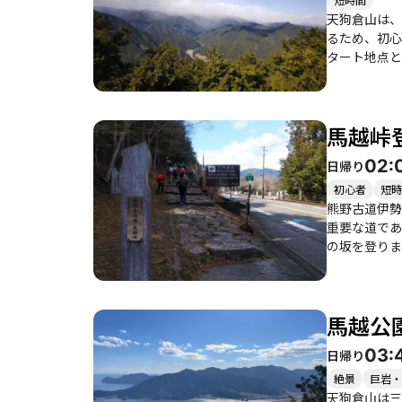
天狗倉山は、
るため、初心
タート地点として最適です。 登山道は、馬越峠から天狗倉山
コースはやや
望できます。特
ると、天狗倉
馬越峠
楽しめるお店や、温泉
滑りやすく、
02:
日帰り
ころです。 このコースは、家族連れや友人同士での登山にも適しており、特に子供連れの方には、馬越公園の清潔なトイレや駐車場が便利
です。登山の
初心者
短時
熊野古道伊勢
重要な道であり、訪れ
の坂を登りま
しむことがで
は、初心者か
山頂では、巨
馬越公
絶景に感動し、思わず写真を
す。特に「さ
03:
日帰り
しており、登山後の観光も楽しめます。 季
し、熊や滑り
絶景
巨岩・
供してくれる
天狗倉山は三