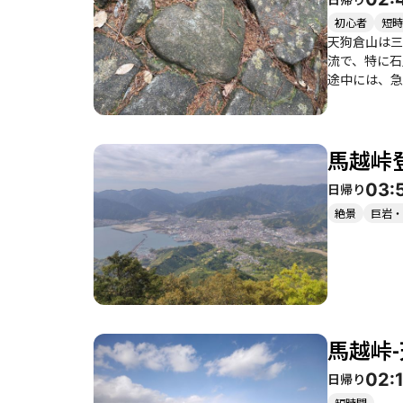
は十分な注意が必要です。 このコースは初心者から健脚者まで楽し
ることができ
初心者
短時
鷲の海の幸を楽し
天狗倉山は三
の楽しさを存
流で、特に石
途中には、急
た先には素晴
てくれます。 このコースは初心者から健脚者まで楽しめる内容で、特に家族連れや友人同士での登山におすすめです。登山者の中には
頂での休憩を楽
馬越峠
ろすために登
き、充実した一日を過ごせるでしょう。 た
03:
日帰り
るため、熱中
絶景
巨岩・
馬越峠
02:
日帰り
短時間