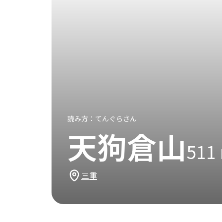
読み方：
てんぐらさん
天狗倉山
511
三重