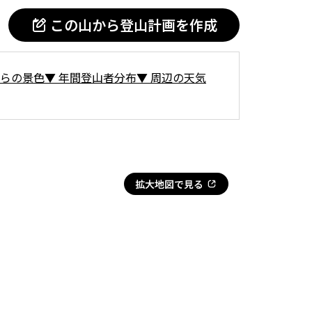
この山から登山計画を作成
らの景色
▼
年間登山者分布
▼
周辺の天気
拡大地図で見る