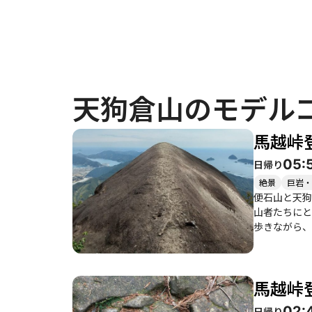
天狗倉山のモデル
馬越峠
05:
日帰り
絶景
巨岩・
便石山と天狗
山者たちにとっては絶景
歩きながら、
れるほどの過
と、象の背の
す。特に快晴
馬越峠
方もいるため、象の背を歩く際に
トもあり、こ
02:
日帰り