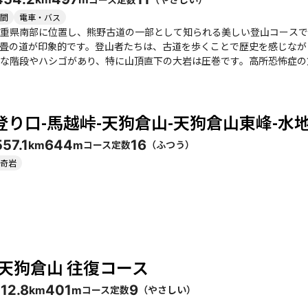
める内容ですが、特に仲間と一緒に登ることで、より楽しい思い出を作
るでしょう。季節ごとの魅力もあり、春には桜が咲き誇り、夏には緑が
間
電車・バス
むことができるグルメスポットも多く、特に「鬼瓦」の刺身定食は絶品です。 便石山と天狗倉山は、自
重県南部に位置し、熊野古道の一部として知られる美しい登山コースで
分に味わえるコースであり、訪れる価値がある場所です。
畳の道が印象的です。登山者たちは、古道を歩くことで歴史を感じながら、
な階段やハシゴがあり、特に山頂直下の大岩は圧巻です。高所恐怖症の
らしい眺望が待っています。尾鷲湾や周囲の山々を一望できる景色は、
、山
しみながら、持参したお菓子や飲み物をシェアする姿も見られ、和やかな雰囲気が漂います
登り口-馬越峠-天狗倉山-天狗倉山東峰-水地
るイベントもあり、特に夏の夜空を楽しむことができます。また、下山
だし、急登や階段が多いため、体力に自信のない方は注意が必要です。特に夏場は気温が高くな
55
7.1
644
16
コース定数
（
ふつう
）
km
m
症対策をしっかり行いましょう。全体として、天狗倉山は自然の美しさ
奇岩
-天狗倉山 往復コース
11
2.8
401
9
コース定数
（
やさしい
）
km
m