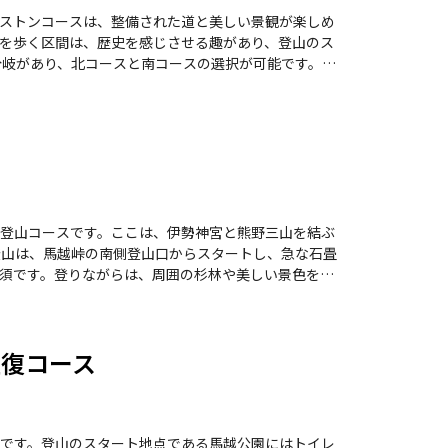
ストンコースは、整備された道と美しい景観が楽しめ
を歩く区間は、歴史を感じさせる趣があり、登山のス
緩やかで、途中に展望地があり、尾鷲湾や市街地を一
わえます。 登山者たちの体験談によ
開放感が広がります。また、登山後には新鮮な海鮮を
ます。また、夏場は虫除け対策も忘れずに行いたいと
れる素晴らしい体験が待っています。
登山コースです。ここは、伊勢神宮と熊野三山を結ぶ
須です。登りながらは、周囲の杉林や美しい景色を楽
、心が癒される瞬間が訪れます。 このコース
場が続くため、体力に自信のある方におすすめです。
色を堪能できます。登山者たちの中には、山頂からの
往復コース
に、尾鷲神社や桜地蔵など、歴史的なスポットも点在
の冒険感を味わえるこのコースは、心に残る体験を提
です。登山のスタート地点である馬越公園にはトイレ