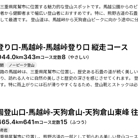
三重県尾鷲市に位置する魅力的な登山スポットです。馬越公園からのピ
者から健脚者まで幅広い登山者におすすめです。特に、熊野古道の石畳
ピークに向かう途中に分岐があり、北コースと南コースの選択が可能です。北
急勾配ですが、天狗岩の迫力ある眺望が楽しめます。一方、南コースは
に山頂からの眺めは素晴らしく、尾鷲市街や八鬼山を見下ろすことができ、達成感を味
山の登頂は冒険感と癒しを同時に感じさせるもので、特に晴れた日には
登り口-馬越峠-馬越峠登り口 縦走コース
施設も近くにあり、下山後の楽しみも充実しています。 ただし、注意が必要な点もあります。特に雨上がりの石畳は
登山道の一部には急な箇所もあるため、しっかりとした準備が求められ
04
4.0
343
8
コース定数
（
やさしい
）
km
m
後には、地元の美味しい海鮮料理を楽しむことができ、心も体も満たさ
間
ノーピーク登山
路の馬越峠は、三重県尾鷲市に位置し、歴史ある石畳の道が続く美しい
る人々に自然の美しさと歴史の深さを感じさせてくれます。 登山は、馬越峠の南側登山口からスタートし、急な石畳
す。特に雨上がりには石が滑りやすくなるため、登山靴とストックは必
き、特に馬越峠からの眺望は格別です。晴れた日には尾鷲湾や市街地を一望でき
ら健脚者まで楽しめる内容ですが、特に天狗倉山への道は急な階段や岩
大な岩の上に登るスリルを味わいながら、尾鷲の町並みや美しい海の景
園登山口-馬越峠-天狗倉山-天狗倉山東峰 
撮り続ける方も多いようです。 また、周辺には道の駅海山があり、地元の美味しい食事を楽しむことができま
んまたつた丼」は、登山前のエネルギーチャージにぴったりです。さら
46
5.4
641
15
コース定数
（
ふつう
）
km
m
節ごとの魅力もあり、春には河津桜が咲き誇り、秋には紅葉が美しい景観を作り出します。ただ
やすい道に注意が必要です。整備された道ではありますが、自然の中で
奇岩
ことでしょう。
重県尾鷲市に位置し、熊野古道の一部として知られる美しい登山コース