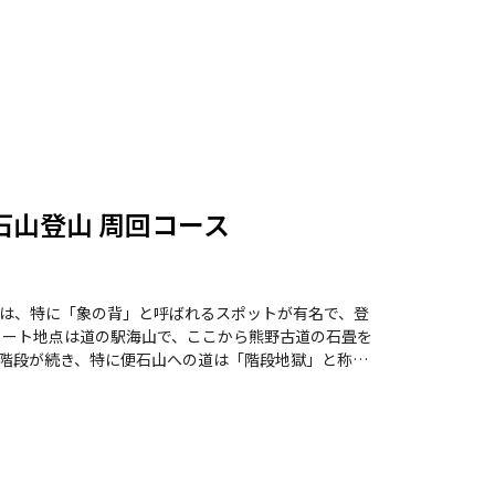
石山登山 周回コース
は、特に「象の背」と呼ばれるスポットが有名で、登
階段が続き、特に便石山への道は「階段地獄」と称さ
を味わうことができます。 山頂に到達する
ろす景色は、登山の疲れを一瞬で吹き飛ばしてくれま
瞬間が訪れます。登山者たちの中には、高所恐怖症の
るものの、岩場や滑りやすい石畳もあるため、足元に