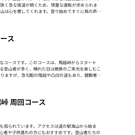
は狭く急な坂道が続くため、慎重な運転が求められま
る石畳の道を歩き、ウグイスの美しい声に耳を傾ける
はこの景色に感動し、思わず叫びたくなるほどの美し
コース
にあり、自然が作り出した不思議な景観を楽しむこと
しい登山体験が待っています。
なコースです。このコースは、馬越峠からスタート
る登山者が多く、晴れた日は絶景のご来光を楽しむこ
ンは適度な疲労感をもたらし、達成感を味わえます。
は素晴らしく、尾鷲湾
輝く様子は心を癒してくれます。多くの登山者がこの
越峠 周回コース
が咲き誇り、登山の楽しみを一層引き立てます。 ま
できます。道の駅海山では、駐車場も完備されてお
るでしょう。 ただし、急な階段や滑
山を心がけましょう。天狗倉山は、自然の美しさと達
も知られています。アクセスは道の駅海山から始ま
心者や子供連れの方にもおすすめです。登山者たちの