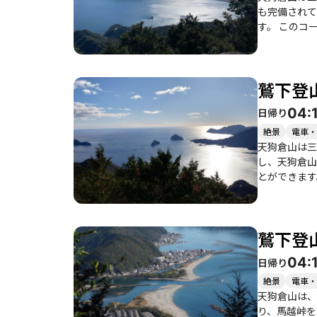
も完備されて
す。 このコースは、初心者から健脚者まで楽しめる内容で、特に海を眺めながらの登山は心を癒してくれます。登り始めてすぐに鳥の声が
響き、自然の
ことができました。 天狗倉山の山頂に到達すると、尾鷲市街や美しい海の景色が広がり、
は絶景で、晴
鷲下登
さだと口を揃えます。 コースの途中には急な階段やロープを使う場所もあり、足
ます。特に冬場は寒さを
04:
日帰り
ができ、登山
ができます。 このコースは、友人や家族と一緒に訪れるのもおすすめで、特に子供連れや初心者でも楽しめる内容となっています。美
絶景
電車・
景色と美味し
天狗倉山は三
し、天狗倉山
とができます。 登山道は整備されており、石畳の道が続くため、歩きやすい部分もありますが、急勾配の階段や凸
けのコースと
登山者の中には、
や周囲の山々
鷲下登
景色に感動し
た、下山後に
04:
日帰り
り、アクセスも
りやすい石畳
絶景
電車・
成感を同時に
天狗倉山は、
り、馬越峠を