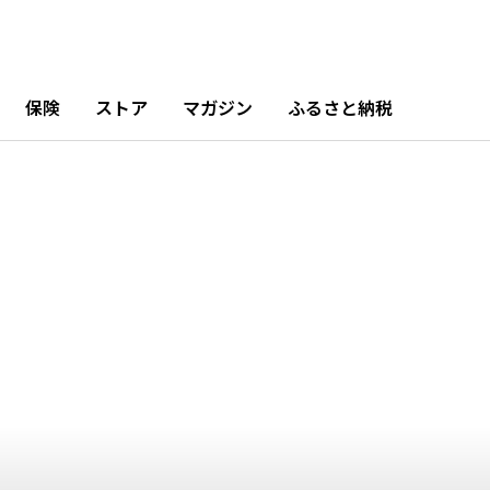
月
10月
11月
12月
5%
3.06%
11.73%
12.23%
保険
ストア
マガジン
ふるさと納税