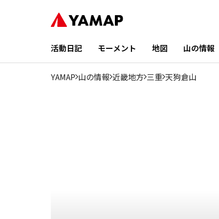
1月
2月
3月
4月
5月
6月
7月
8月
9
11.98%
9.92%
17.85%
10.36%
8.36%
4.68%
1.94%
2.69%
5.2
活動日記
モーメント
地図
山の情報
YAMAP
山の情報
近畿地方
三重
天狗倉山