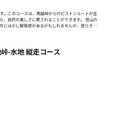
生い茂り、秋には紅葉が美しいです。下山後には、尾
然の美しさと登山
す。このコースは、馬越峠からのピストンルートが主
自然の美しさに癒されることができます。 登山の
方には少し緊張感があるかもしれませんが、登りきっ
登山の疲れを忘れさせてくれるほどの開放感を提供し
。 季節によっては、花火を見下
峠-水地 縦走コース
後には近くの温泉や地元のグルメを楽しむこともで
と達成感を味わえる素晴らしい登山コースです。