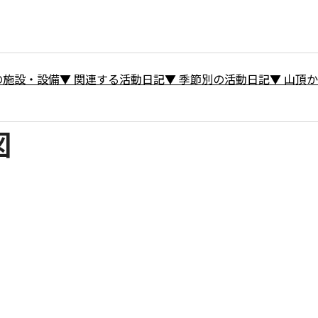
の施設・設備
▼
関連する活動日記
▼
季節別の活動日記
▼
山頂か
図