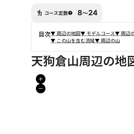
8
〜
24
コース定数
目次
▼
周辺の地図
▼
モデルコース
▼
周辺
▼
この山を含む流域
▼
周辺の山
天狗倉山周辺の地