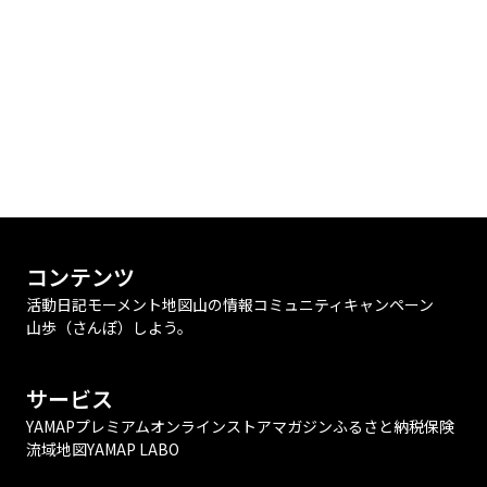
コンテンツ
活動日記
モーメント
地図
山の情報
コミュニティ
キャンペーン
山歩（さんぽ）しよう。
サービス
YAMAPプレミアム
オンラインストア
マガジン
ふるさと納税
保険
流域地図
YAMAP LABO