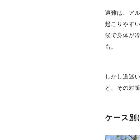
遭難は、ア
起こりやす
候で身体が
も。
しかし道迷
と、その対
ケース別