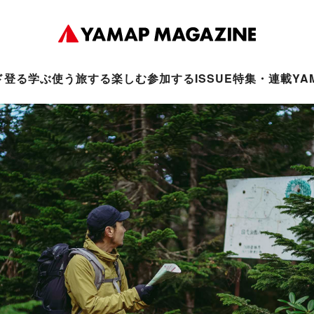
ド
登る
学ぶ
使う
旅する
楽しむ
参加する
ISSUE
特集・連載
YA