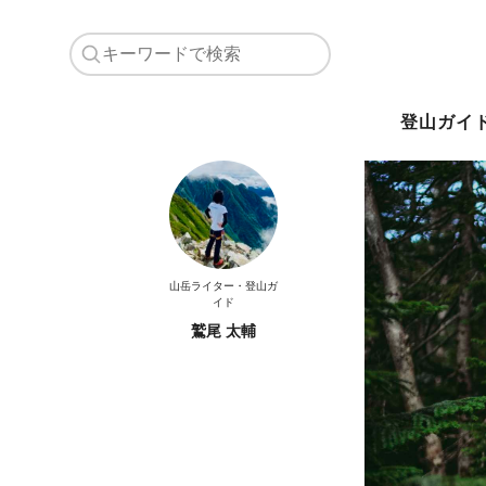
登山ガイ
山岳ライター・登山ガ
イド
鷲尾 太輔