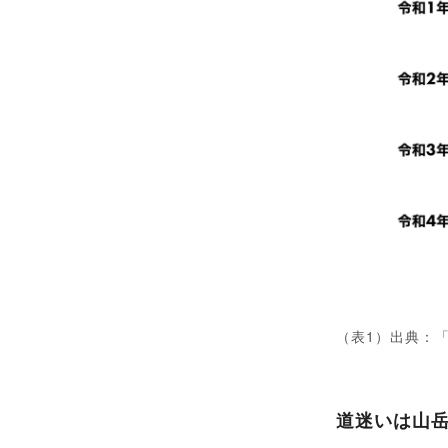
（表1）出典：
道迷いは山