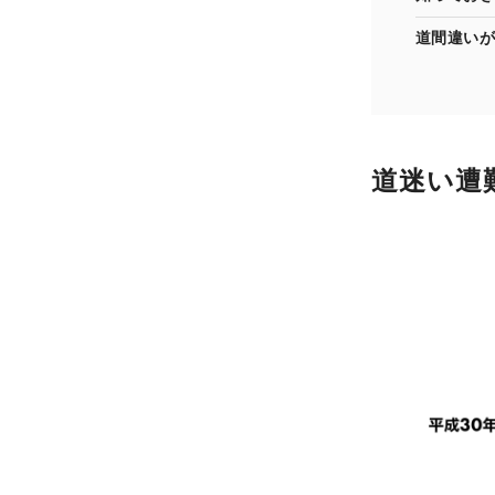
道間違いが
道迷い遭