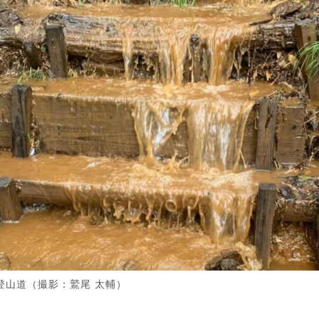
登山道（撮影：鷲尾 太輔）