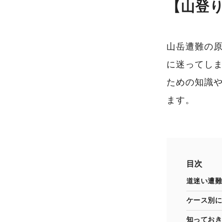
【山登
山岳遭難の
に迷ってし
ための知識や
ます。
目次
道迷い遭難
ケース別に
知っておき