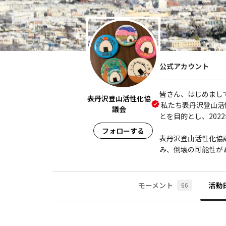
公式アカウント
皆さん、はじめまして
表丹沢登山活性化協
 私たち表丹沢登山活性化協議会は、神奈川県表丹沢の豊かな自然と登山者に向き合いながら、環境保全や登山の活性化を行なっていくこ
議会
とを目的とし、202
フォローする
表丹沢登山活性化協
み、倒壊の可能性が
モーメント
活動
66