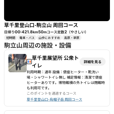
めますが、冬は厳しい寒さと強風に注意が必要です。登山の後
は、近くの温泉や地元のグルメを楽しむこともでき、特に阿蘇神
社や道の駅阿蘇での食事はおすすめです。 烏帽子岳は、自然の美
しさと登山の楽しさを兼ね備えた場所であり、訪れるたびに新た
草千里登山口-駒立山 周回コース
な発見があることでしょう。仲間や家族と一緒に、または一人で
の冒険を通じて、心に残る体験ができること間違いなしです。
日帰り
コース定数
（
やさしい
）
00:42
1.8
50
2
km
m
短時間
電車・バス
山歩におすすめ
高原・草原
駒立山周辺の施設・設備
草千里展望所 公衆ト
詳細を見る
イレ
利用時期：通年 設備：便座ヒーター・靴洗い
場・シャワートイレ無し 補足情報：清潔で便座
ヒーターありです。博物館横の外トイレは閉館時
も利用可です。
このポイントを通過するコース
草千里登山口-烏帽子岳 周回コース