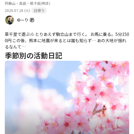
阿蘇山・高岳・根子岳
(熊本)
2026.07.28 (火)
日帰り
ゆーり
草千里で遊ぶ🐴 とりあえず駒立山まで行く。 お馬に乗る。5分150
0円 この後、熊本に地震が来るとは誰も知らず… あの大地が揺れ
るなんて…
季節別の活動日記