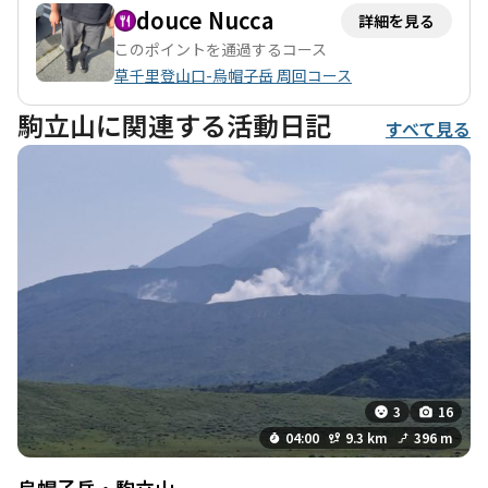
douce Nucca
詳細を見る
このポイントを通過するコース
草千里登山口-烏帽子岳 周回コース
駒立山に関連する活動日記
すべて見る
3
16
04:00
9.3 km
396 m