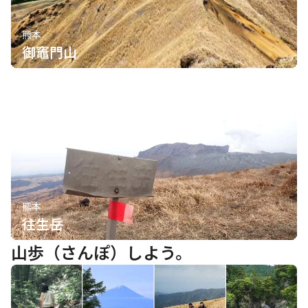
熊本
御竈門山
熊本
往生岳
山歩（さんぽ）しよう。