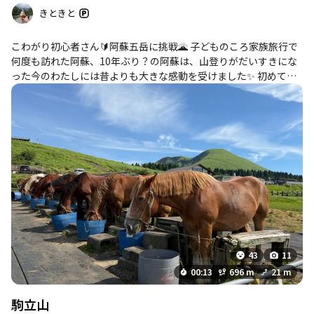
きときと
こわがり初心者さん🔰阿蘇五岳に挑戦🌋 子どものころ家族旅行で
何度も訪れた阿蘇、10年ぶり？の阿蘇は、山登りがだいすきにな
った今のわたしには昔よりも大きな感動を受けました✨ 初めての
ヤブ...🤢in烏帽子岳 虫がだいきらいで、何かが出てくるかもと思う
と心臓バクバク、もういやー！と大声で騒ぎながら走って突破🏃‍♂️
🌿笑笑 景色みる余裕もなくなっていき、早く帰りたい一心で途中
から無言で走り抜けてました😑😑 またひとつ成長できた気がしま
す🌱 杵島岳は本当に美しかった... ヤブ&虫で疲れ果てた心に、き
もちのいい稜線歩きが最高のご褒美でした💚 3か月前から計画し
ていた黒川温泉・阿蘇旅行。出発前日に熊本地震が発生し、訪れ
るか何度も迷いましたが、宿泊先に現地の状況を確認したうえで
予定どおり向かいました。阿蘇の雄大な景色を前に、自然の壮大
さと、何気ない日常のありがたさを改めて感じる山行となりまし
た。
43
11
00:13
696 m
21 m
駒立山