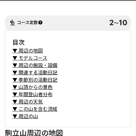
2
10
コース定数
〜
目次
▼
周辺の地図
▼
モデルコース
▼
周辺の施設・設備
▼
関連する活動日記
▼
季節別の活動日記
▼
山頂からの景色
▼
年間登山者分布
▼
周辺の天気
▼
この山を含む流域
▼
周辺の山
駒立山周辺の地図