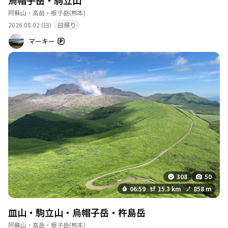
烏帽子岳・駒立山
阿蘇山・高岳・根子岳
(熊本)
2026.08.02 (日)
日帰り
マーキー
308
50
06:59
15.3 km
858 m
皿山・駒立山・烏帽子岳・杵島岳
阿蘇山・高岳・根子岳
(熊本)