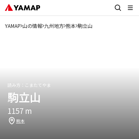
1月
2月
3月
4月
5月
6月
7月
8月
9月
3.35%
1.73%
2.32%
6.21%
12.3%
8.63%
6.21%
7.18%
8.96%
2
YAMAP
山の情報
九州地方
熊本
駒立山
読み方：
こまたてやま
駒立山
1157
m
熊本