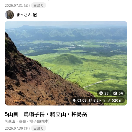
2026.07.31 (金)
日帰り
まっさん
28
64
03:08
7.2 km
520 m
5山目 烏帽子岳・駒立山・杵島岳
阿蘇山・高岳・根子岳
(熊本)
2026.07.30 (木)
日帰り