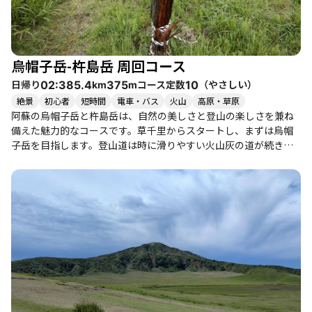
烏帽子岳-杵島岳 周回コース
日帰り
コース定数
（
やさしい
）
02:38
5.4
375
10
km
m
絶景
初心者
短時間
電車・バス
火山
高原・草原
阿蘇の烏帽子岳と杵島岳は、自然の美しさと登山の楽しさを兼ね
備えた魅力的なコースです。草千里からスタートし、まずは烏帽
子岳を目指します。登山道は時に滑りやすい火山灰の道が続き、
特に雨上がりや雪の残る季節には注意が必要です。登頂時には、
周囲の景色が曇っていることもありますが、運が良ければ杵島岳
からの眺望は素晴らしく、阿蘇の雄大な景色を楽しむことができ
ます。 このコースは初心者から健脚者まで楽しめる内容で、特に
家族連れや友人同士でのハイキングにおすすめです。登山道は整
備されているものの、藪漕ぎや急登もあり、体力に自信のある方
には特に楽しめるでしょう。冬には霧氷や雪景色が美しく、春に
はミヤマキリシマの花が咲き誇ります。 また、草千里では放牧中
の馬たちが自由に歩き回っており、癒しのひとときを提供してく
れます。周辺には温泉や美味しいグルメスポットも点在してお
り、登山後の楽しみも豊富です。特に道の駅阿蘇では、地元の名