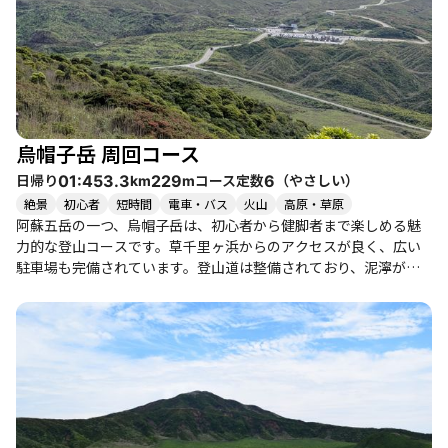
烏帽子岳 周回コース
日帰り
コース定数
（
やさしい
）
01:45
3.3
229
6
km
m
絶景
初心者
短時間
電車・バス
火山
高原・草原
阿蘇五岳の一つ、烏帽子岳は、初心者から健脚者まで楽しめる魅
力的な登山コースです。草千里ヶ浜からのアクセスが良く、広い
駐車場も完備されています。登山道は整備されており、泥濘があ
る箇所もありますが、全体的には歩きやすい道です。特に、春に
はミヤマキリシマの花が咲き誇り、登山者を楽しませてくれま
す。 登山者たちの体験談からは、烏帽子岳の山頂からの360°の眺
望が絶賛されています。晴れた日には、阿蘇山や草千里の美しい
景色が広がり、特に雲が晴れた瞬間の感動は格別です。山頂から
は、南阿蘇の町並みや、遠くの九重連山まで見渡せるため、達成
感と開放感を味わえます。特に、視界が開けた瞬間には「雄
大！」と感動する声が上がります。 季節ごとの魅力も豊かで、冬