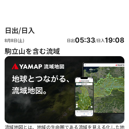
日出/日入
05:33
19:08
8月8日(土)
日出
/
日入
駒立山を含む流域
流域地図とは、地域の生命圏である流域を見える化した地