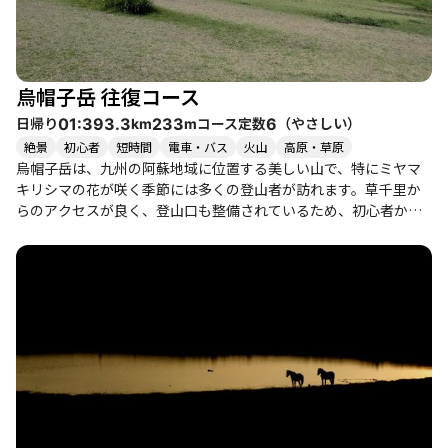
物を楽しむことができ、訪れる価値があります。 登山中は、時折
強風に見舞われることもありますが、晴れた日には青空の下での
開放感を味わえます。特に、烏帽子岳の山頂からは、草千里や杵
島岳を見渡す絶景が広がり、登った達成感を感じることができる
烏帽子岳 往復コース
でしょう。注意点としては、登山道の滑りやすさや、時折見られ
る藪漕ぎの部分があるため、しっかりとした準備が必要です。
日帰り
コース定数
（
やさしい
）
01:39
3.3
233
6
km
m
絶景
初心者
短時間
電車・バス
火山
高原・草原
烏帽子岳は、九州の阿蘇地域に位置する美しい山で、特にミヤマ
キリシマの花が咲く季節には多くの登山者が訪れます。草千里か
らのアクセスが良く、登山口も整備されているため、初心者から
健脚者まで幅広いレベルの方々に楽しんでいただけます。登山道
は、最初はススキの美しい道が続き、徐々に雪道へと変わりま
す。特に冬季はアイスバーンが発生するため、チェーンスパイク
の装着が必須です。登山者の中には、雪道を滑りながらもその快
感を楽しむ方も多く、達成感を味わうことができます。 山頂から
は、阿蘇の雄大な景色が広がり、特にミヤマキリシマが満開の時
期には斜面がピンク色に染まり、圧巻の眺望が楽しめます。登山
者たちは、草千里の美しい景観や、山頂からの360度のパノラマに
感動し、心が癒されるひとときを過ごしています。特に、晴れた
日には遠くの山々まで見渡せるため、写真撮影にも最適です。 季
節ごとの魅力もあり、春にはミヤマキリシマ、秋には紅葉が楽し