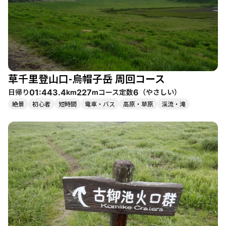
には霧氷や雪化粧した景色が楽しめ、春には花々が咲き乱れま
す。特に、ミヤマキリシマの開花時期は多くの登山者が訪れるた
め、混雑が予想されますが、その美しさは一見の価値がありま
す。夏は緑が生い茂り、秋には紅葉が楽しめるため、四季折々の
表情を見せてくれます。 また、周辺には温泉やグルメスポットも
豊富で、登山後には大谷の湯でリフレッシュしたり、熊本ラーメ
ンを楽しむことができます。特に、草千里近くの飲食店では、地
草千里登山口-烏帽子岳 周回コース
元の食材を使った料理が味わえ、登山の疲れを癒してくれます。
烏帽子岳は、自然の美しさと登山の楽しさを兼ね備えた素晴らし
日帰り
コース定数
（
やさしい
）
01:44
3.4
227
6
km
m
いコースです。家族連れや友人同士でのトレッキングにも最適
絶景
初心者
短時間
電車・バス
高原・草原
渓流・滝
で、特に子供たちとも楽しく過ごせるでしょう。登山初心者でも
安心して挑戦できるコースですが、急な崩落や足元に注意が必要
な箇所もあるため、しっかりとした準備をして臨むことをおすす
めします。