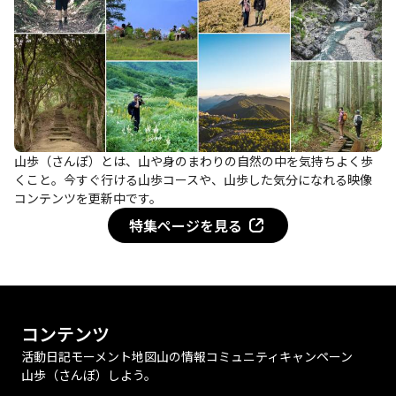
山歩（さんぽ）とは、山や身のまわりの自然の中を気持ちよく歩
くこと。今すぐ行ける山歩コースや、山歩した気分になれる映像
コンテンツを更新中です。
特集ページを見る
コンテンツ
活動日記
モーメント
地図
山の情報
コミュニティ
キャンペーン
山歩（さんぽ）しよう。