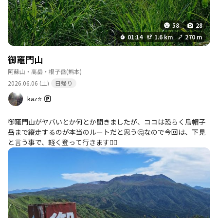
58
28
01:14
1.6 km
270 m
御竈門山
阿蘇山・高岳・根子岳
(熊本)
2026.06.06 (土)
日帰り
kaz⭐
御竃門山がヤバいとか何とか聞きましたが、ココは恐らく烏帽子
岳まで縦走するのが本当のルートだと思う🤔なので今回は、下見
と言う事で、軽く登って行きます❤️‍🔥