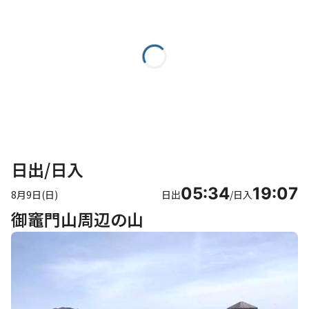
日出/日入
05:34
19:07
8月9日(日)
日出
/
日入
御竈門山周辺の山