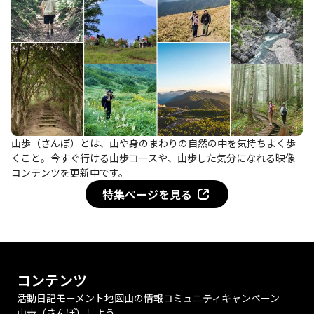
山歩（さんぽ）とは、山や身のまわりの自然の中を気持ちよく歩
くこと。今すぐ行ける山歩コースや、山歩した気分になれる映像
コンテンツを更新中です。
特集ページを見る
コンテンツ
活動日記
モーメント
地図
山の情報
コミュニティ
キャンペーン
山歩（さんぽ）しよう。