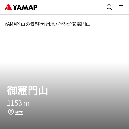
1月
2月
3月
4月
5月
6月
7月
8月
9月
0.76%
1.52%
1.52%
8.34%
10.61%
3.79%
8.34%
3.79%
1.52%
YAMAP
山の情報
九州地方
熊本
御竈門山
御竈門山
1153
m
熊本