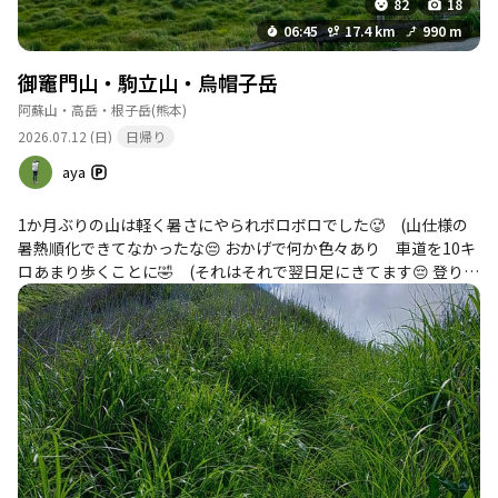
82
18
06:45
17.4 km
990 m
御竈門山・駒立山・烏帽子岳
阿蘇山・高岳・根子岳
(熊本)
2026.07.12 (日)
日帰り
aya
1か月ぶりの山は軽く暑さにやられボロボロでした🥵 (山仕様の
暑熱順化できてなかったな😔 おかげで何か色々あり 車道を10キ
ロあまり歩くことに🤣 (それはそれで翌日足にきてます😔 登りた
かった御竈門山に登りましたが、暑さと藪漕ぎと急登にフラフ
ラ。 楽しみにしてた細尾根味わうことができませんでした😔 な
んとか烏帽子岳には登頂し、今年やりたいことのひとつ阿蘇五岳
コンプリートはできました✨ 反省は色々ありますが阿蘇の絶景は
堪能できました😊