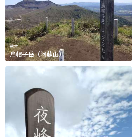
熊本
烏帽子岳（阿蘇山）