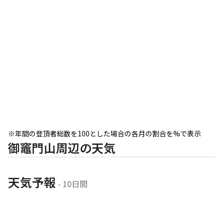
※年間の登頂者総数を100とした場合の各月の割合を%で表示
御竈門山周辺の天気
天気予報
 - 10日間