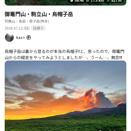
06:46
17.5 km
927 m
御竈門山・駒立山・烏帽子岳
阿蘇山・高岳・根子岳
(熊本)
2026.07.12 (日)
日帰り
kaz⭐
烏帽子岳は裏から登るのが本当の烏帽子❗と、思ったので、御竃門
山からの縦走をやってみようとしましたが…、うーん…、無念❗❗