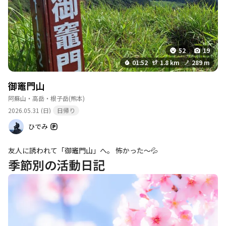
52
19
01:52
1.8 km
289 m
御竈門山
阿蘇山・高岳・根子岳
(熊本)
2026.05.31 (日)
日帰り
ひでみ
友人に誘われて「御竈門山」へ。 怖かった～💦
季節別の活動日記