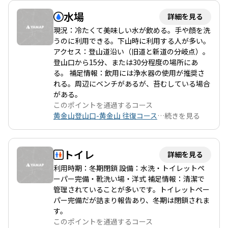
道は整備が行き届いており、木段やロープ、梯子も設置されてい
水場
詳細を見る
るため、初心者でも安心して登ることができます。ただし、急登
が続くため、健脚者や体力に自信のある方に特におすすめです。
現況：冷たくて美味しい水が飲める。手や顔を洗
登山中は様々な種類のキノコや花々が見られ、特に春にはカタク
うのに利用できる。下山時に利用する人が多い。
リやエンゴサクなどの花が楽しめます。 山頂付近は岩場が多く、
アクセス：登山道沿い（旧道と新道の分岐点）。
高度感があり、周囲の景色を一望できる絶景が広がります。晴れ
登山口から15分、または30分程度の場所にあ
た日には、海や連なる山々の美しい眺望が楽しめ、特に山頂から
る。 補足情報：飲用には浄水器の使用が推奨さ
のパノラマは圧巻です。登頂後は、静かな山頂での休憩が心地よ
れる。周辺にベンチがあるが、苔むしている場合
く、達成感を味わいながらのひとときは格別です。 ただし、夏に
がある。
は毛虫が多く出現するため、虫が苦手な方は注意が必要です。ま
このポイントを通過するコース
た、急斜面や狭い道もあるため、慎重な行動が求められます。特
黄金山登山口-黄金山 往復コース
…
続きを見る
に岩場では足元に気をつけてください。 登山後は、近くのあいの
里温泉でのんびりと疲れを癒すのもおすすめです。美味しい地元
のグルメを楽しむことができるスポットも多く、特に道の駅での
トイレ
詳細を見る
ネギトロ丼は絶品です。黄金山は、自然の美しさと登山の楽しさ
利用時期：冬期閉鎖 設備：水洗・トイレットペ
を存分に味わえる、素晴らしい場所です。
ーパー完備・靴洗い場・洋式 補足情報：清潔で
管理されていることが多いです。トイレットペー
パー完備だが詰まり報告あり、冬期は閉鎖されま
す。
このポイントを通過するコース