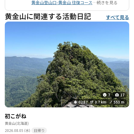
黄金山登山口-黄金山 往復コース
…
続きを見る
黄金山に関連する活動日記
すべて見る
7
17
02:57
3.7 km
553 m
初こがね
黄金山
(北海道)
2026.08.05 (水)
日帰り