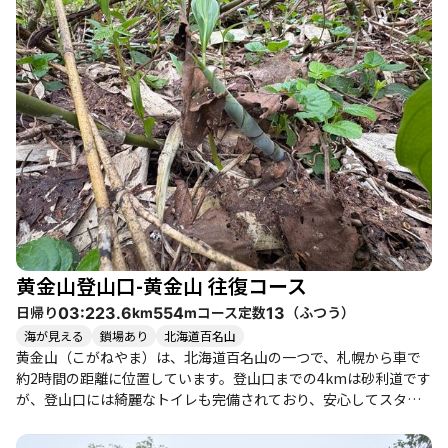
黄金山登山口-黄金山 往復コース
日帰り
コース定数
（
ふつう
）
03:22
3.6
554
13
km
m
海が見える
鎖場あり
北海道百名山
黄金山（こがねやま）は、北海道百名山の一つで、札幌から車で
約2時間の距離に位置しています。登山口までの4kmは砂利道です
が、登山口には綺麗なトイレも完備されており、安心してスター
トできます。登山時間は約3時間程度で、標高739.5mの山頂から
は360度の大パノラマが広がります。 このコースは、旧道と新道