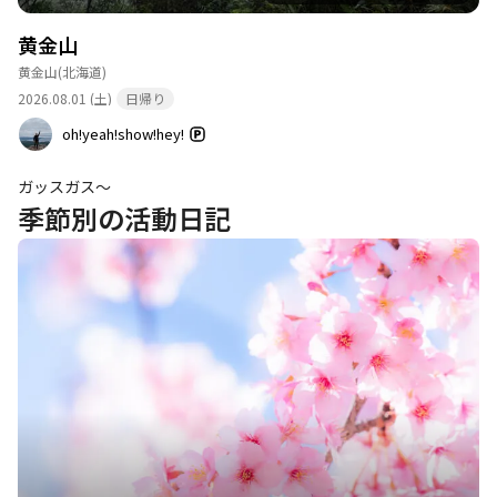
黄金山
黄金山
(北海道)
2026.08.01 (土)
日帰り
oh!yeah!show!hey!
ガッスガス〜
季節別の活動日記