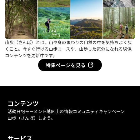
山歩（さんぽ）とは、山や身のまわりの自然の中を気持ちよく歩
くこと。今すぐ行ける山歩コースや、山歩した気分になれる映像
コンテンツを更新中です。
特集ページを見る
コンテンツ
活動日記
モーメント
地図
山の情報
コミュニティ
キャンペーン
山歩（さんぽ）しよう。
サービス