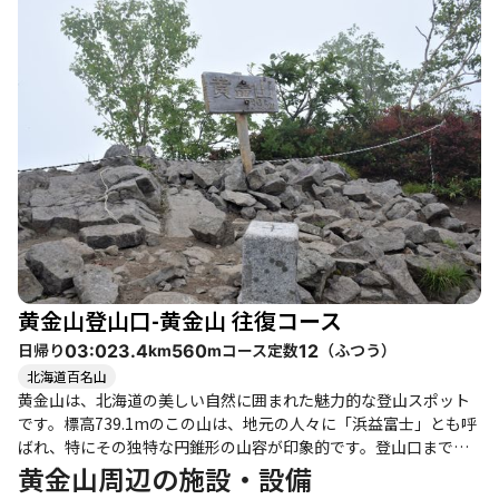
の2つのルートがあり、旧道は急登が続くアスレチック感満載の道
です。特にロープ場が多く、両手両脚を使う場面も多いため、健
脚者向けと言えるでしょう。登りは旧道から、下りは新道を選ぶ
のが定番のようです。新道は整備が行き届いており、比較的楽に
下山できますが、急な場所にはロープや梯子も設置されています
ので、注意が必要です。 登山者たちの体験談からは、山頂の景色
の素晴らしさが強調されています。特に晴れた日には、浜益方面
や日本海の美しい眺望が楽しめます。登頂後には、周辺の温泉で
のリラックスもおすすめです。浜益温泉では、露天風呂からの景
色も楽しめ、登山の疲れを癒すことができます。 季節によって
は、花々が咲き誇り、特に紅葉の時期には美しい景観が広がりま
す。ただし、雨上がりの滑りやすい道には注意が必要です。登山
者の中には、虫が多い時期に訪れた際の体験を語る人もおり、特
黄金山登山口-黄金山 往復コース
に夏場は虫対策をしておくと良いでしょう。 黄金山は、登山初心
者から健脚者まで楽しめるコースですが、特に高所恐怖症の方に
日帰り
コース定数
（
ふつう
）
03:02
3.4
560
12
km
m
は注意が必要です。登山道の整備を行っている方々への感謝の気
北海道百名山
持ちを忘れずに、ぜひ一度訪れてみてはいかがでしょうか。
黄金山は、北海道の美しい自然に囲まれた魅力的な登山スポット
です。標高739.1mのこの山は、地元の人々に「浜益富士」とも呼
ばれ、特にその独特な円錐形の山容が印象的です。登山口までの
アクセスは少し未舗装の道を通るため、注意が必要ですが、駐車
黄金山周辺の施設・設備
場は広く整備されています。 登山道は新道と旧道があり、特に新