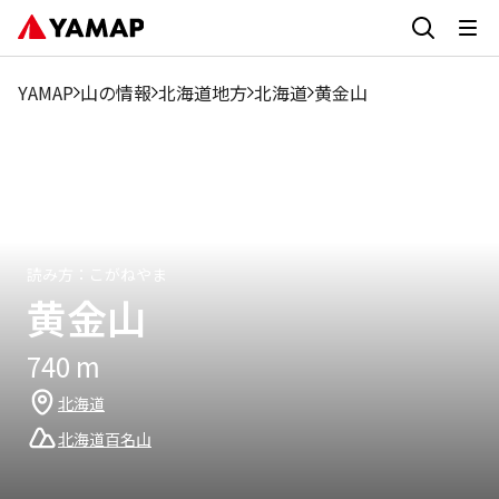
1
2月
3月
4月
5月
6月
7月
8月
9月
月
YAMAP
山の情報
北海道地方
北海道
黄金山
0%
1.03%
0.26%
0.52%
33.34%
31.03%
13.59%
15.13%
4.88%
読み方：
こがねやま
黄金山
740
m
北海道
北海道百名山