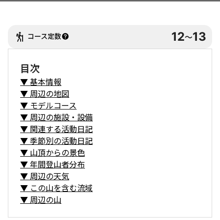
12
13
コース定数
〜
目次
▼
基本情報
▼
周辺の地図
▼
モデルコース
▼
周辺の施設・設備
▼
関連する活動日記
▼
季節別の活動日記
▼
山頂からの景色
▼
年間登山者分布
▼
周辺の天気
▼
この山を含む流域
▼
周辺の山