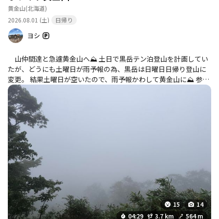
黄金山
(北海道)
2026.08.01 (土)
日帰り
ヨシ
山仲間達と急遽黄金山へ⛰️ 土日で黒岳テン泊登山を計画してい
たが、どうにも土曜日が雨予報の為、黒岳は日曜日日帰り登山に
変更。 結果土曜日が空いたので、雨予報かわして黄金山に⛰️ 参加
者達と07:40登山口に集合し、08:00登山開始。 集合前は霧雨が降
っていたが、登山中雨は降らなかった。 中腹からは雲の中、常に
ホワイト☁️ 山頂からの景色は無かったが、そのかわりに涼しくて
登りやすい登山だった。
15
14
04:29
3.7 km
564 m