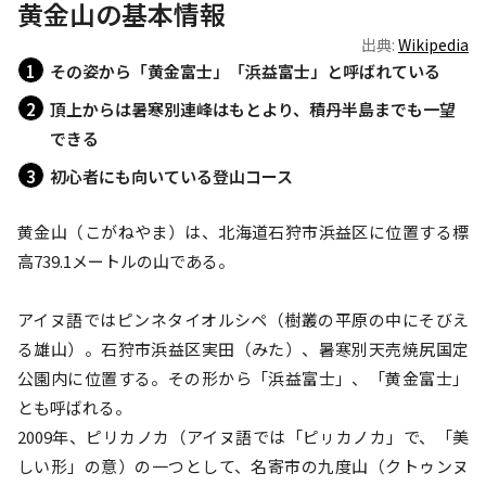
黄金山の基本情報
出典:
Wikipedia
その姿から「黄金富士」「浜益富士」と呼ばれている
頂上からは暑寒別連峰はもとより、積丹半島までも一望
できる
初心者にも向いている登山コース
黄金山（こがねやま）は、北海道石狩市浜益区に位置する標
高739.1メートルの山である。

アイヌ語ではピンネタイオルシペ（樹叢の平原の中にそびえ
る雄山）。石狩市浜益区実田（みた）、暑寒別天売焼尻国定
公園内に位置する。その形から「浜益富士」、「黄金富士」
とも呼ばれる。

2009年、ピリカノカ（アイヌ語では「ピㇼカノカ」で、「美
しい形」の意）の一つとして、名寄市の九度山（クトゥンヌ