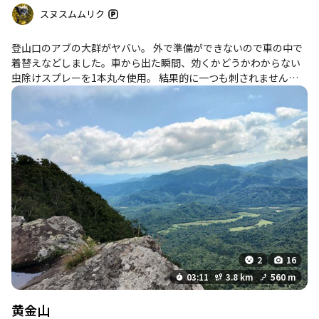
スヌスムムリク
登山口のアブの大群がヤバい。 外で準備ができないので車の中で
着替えなどしました。車から出た瞬間、効くかどうかわからない
虫除けスプレーを1本丸々使用。 結果的に一つも刺されませんで
した。 想像以上にキツかった。
2
16
03:11
3.8 km
560 m
黄金山