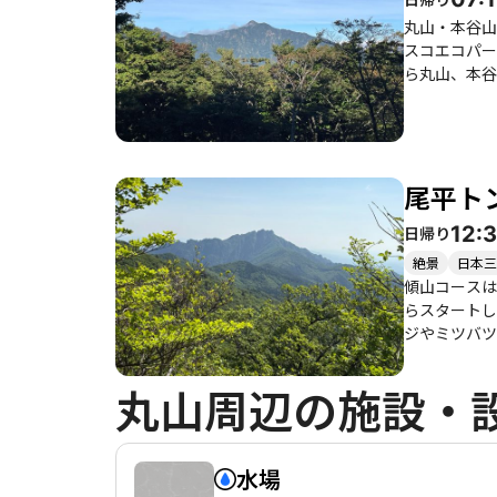
丸山・本谷山
スコエコパークに指定
ら丸山、本谷
た」との声も
山や祖母山の美しい景色が望め
にも最適です
調管理には注意が必要です。 また、登山道には水場があり、
尾平トン
トも多く、登
登山中は足元
12:
日帰り
りもあるため、無理をせず
わえる素晴ら
絶景
日本三
傾山コースは
らスタートし
ジやミツバツツジが迎
良いルートで
頂に到達する
丸山周辺の施設・
とができるため、感動もひとしおです。 季
できます。た
た方もおり、事前の天候確認が重要です。
の自然と歴史
水場