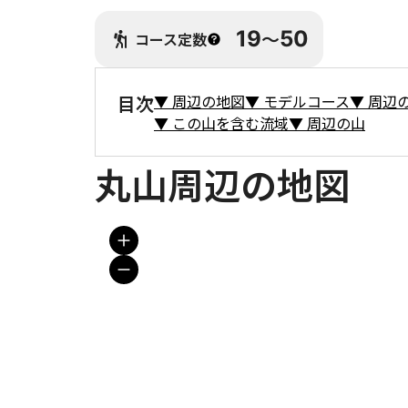
19
〜
50
コース定数
目次
▼
周辺の地図
▼
モデルコース
▼
周辺
▼
この山を含む流域
▼
周辺の山
丸山周辺の地図