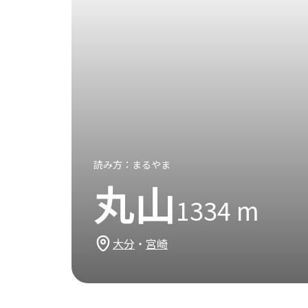
読み方：
まるやま
丸山
1334
m
大分
・
宮崎