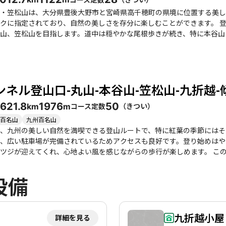
・笠松山は、大分県豊後大野市と宮崎県高千穂町の県境に位置する美し
されており、自然の美しさを存分に楽しむことができます。 登山のスタート地点は尾平トンネルの登山口で、ここか
山、笠松山を目指します。道中は穏やかな尾根歩きが続き、特に本谷山
聞かれます。稜線に出ると、周囲の山々や雲海の絶景が広がり、達成感
、訪れる価値があります。 このコースは初心者から健脚者まで楽しめるため、家族連れや友人同士での登山
。特に春や秋は、植物の生育や紅葉が美しく、四季折々の魅力を感じる
縦走の幕営地としても利用されることがあります。周辺には温泉や観光スポッ
ネル登山口-丸山-本谷山-笠松山-九折越-
山後の楽しみも豊富です。例えば、帰り道には「道の駅 原尻の滝」があり、
に注意が必要で、特に泥濘や滑りやすい場所があるため、慎重に行動し
36
21.8
1976
50
コース定数
（
きつい
）
km
m
自分のペースで楽しむことが大切です。 このコースは、自然の美しさと静けさを感じながら、心地よい疲れを味
しい登山体験を提供してくれます。ぜひ、仲間や家族と一緒に訪れてみ
百名山
九州百名山
、九州の美しい自然を満喫できる登山ルートで、特に紅葉の季節にはそ
、広い駐車場が完備されているためアクセスも良好です。登り始めはや
えてくれ、心地よい風を感じながらの歩行が楽しめます。 このコースは、初心者から健脚者まで楽しめるバランスの
、特に家族連れや友人同士での登山におすすめです。途中には九折越小
と、祖母山やくじゅうの美しい景色が広がり、達成感を味わえます。特
設備
節によっては、残雪や霧氷が見られることもあり、特に冬の登山は幻想的な景色を楽しむことが
だし、冬季は寒さ対策が必須で、十分な水分補給も忘れずに行いましょ
 また、周辺には温泉や地元のグルメスポットも点在しており、登山後の楽しみも豊富です。傾山
を感じながら、心身ともにリフレッシュできるこのコースは、何度でも
九折越小屋
詳細を見る