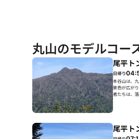
丸山のモデルコー
尾平ト
04:
日帰り
本谷山は、九
景色が広がり
者たちは、落ち葉
まで楽しめる
り、特にアケ
着く瞬間が訪れます。 また、登山道は整備されており、歩きやすい部分が多いで
虫が多くなる
尾平ト
シュにも最適です。 全体的に、静けさと自然の美しさを感じながら、達成感を得られる本
晴らしい体験
07:
日帰り