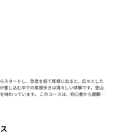
らスタートし、急登を経て尾根に出ると、広々とした
が差し込む中での尾根歩きは清々しい体験です。登山
コースは、初心者から健脚者
です。登山道沿いには、色とりどりの花々が咲き誇
古祖母山の美しい景観を楽しむことができ、心が落ち
ターでのグルメも楽しめるため、登山の後のリフレッ
ース
間を過ごせることでしょう。