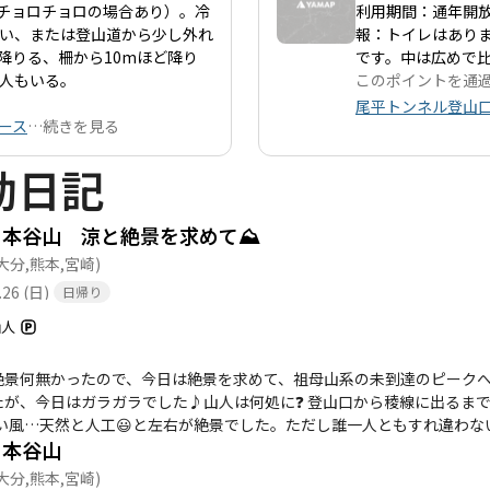
チョロチョロの場合あり）。冷
利用期間：通年開放
沿い、または登山道から少し外れ
報：トイレはあり
降りる、柵から10mほど降り
です。中は広めで
る人もいる。
このポイントを通
尾平トンネル登山口
ース
…
続きを見る
動日記
本谷山 涼と絶景を求めて⛰️
(大分,熊本,宮崎)
.26 (日)
日帰り
杣人
絶景何無かったので、今日は絶景を求めて、祖母山系の未到達のピークへ。 
たが、今日はガラガラでした♪山人は何処に❓ 登山口から稜線に出るま
涼しい風…天然と人工😃と左右が絶景でした。ただし誰一人ともすれ違わな
・本谷山
か冬には小屋泊縦走が待っているので、少しは参考になったかな？
(大分,熊本,宮崎)