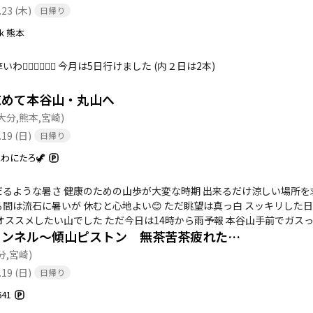
.23 (木)
日帰り
k 熊本
痛いわ痒いわ😵‍💫😵‍💫😵‍💫 今月は5日行けました (内２日は2本)
求めて本谷山・丸山へ
(大分,熊本,宮崎)
.19 (日)
日帰り
わにたろ🦖
ような暑さ 健康のための山歩が大変な時期 出来るだけ涼しい場所を求めて 本谷山と丸山へ 
間は流石に暑いが 休むと心地よい😊 ただ眺望は真っ白 スッキリした
オススメしたい山でした ただ今日は14時から雨予報 本谷山手前でガス
トンネル～傾山ピストン 無茶苦茶疲れた…
分,宮崎)
.19 (日)
日帰り
641