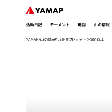
1月
2月
3月
4月
5月
6月
7月
8月
9月
2.44%
0.74%
3.66%
25.13%
24.15%
3.66%
3.42%
4.15%
10%
活動日記
モーメント
地図
山の情報
YAMAP
山の情報
九州地方
大分
・
宮崎
丸山