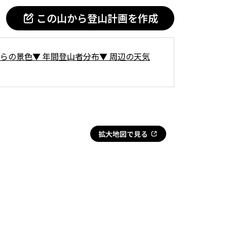
この山から登山計画を作成
らの景色
▼
年間登山者分布
▼
周辺の天気
拡大地図で見る