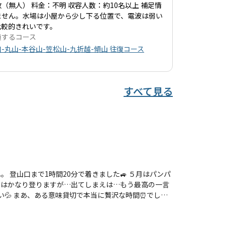
（無人） 料金：不明 収容人数：約10名以上 補足情
ません。水場は小屋から少し下る位置で、電波は弱い
比較的きれいです。
過するコース
-丸山-本谷山-笠松山-九折越-傾山 往復コース
すべて見る
登山口まで1時間20分で着きました🚙 ５月はパンパ
ではかなり登りますが…出てしまえは…もう最高の一言
い💦 まあ、ある意味貸切で本当に贅沢な時間⏰でした