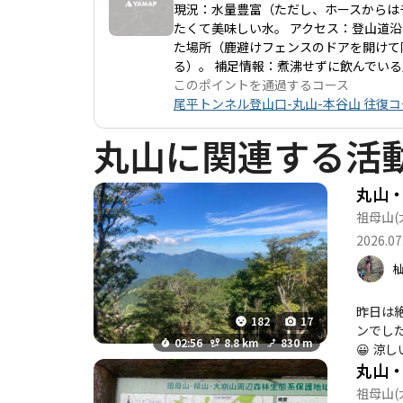
現況：水量豊富（ただし、ホースからは
たくて美味しい水。 アクセス：登山道
た場所（鹿避けフェンスのドアを開けて
る）。 補足情報：煮沸せずに飲んでい
このポイントを通過するコース
尾平トンネル登山口-丸山-本谷山 往復コ
丸山に関連する活
丸山・
祖母山
2026.07
昨日は
182
17
ンでし
02:56
8.8 km
830 m
😀 
丸山
♪ 秋
祖母山