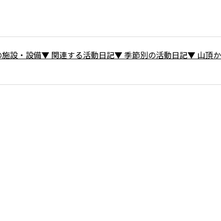
の施設・設備
▼
関連する活動日記
▼
季節別の活動日記
▼
山頂か