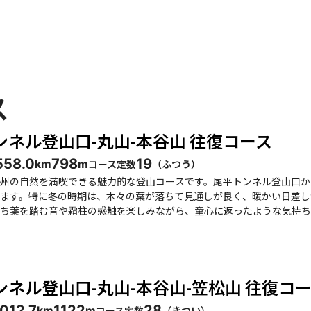
ス
ンネル登山口-丸山-本谷山 往復コース
55
8.0
798
19
コース定数
（
ふつう
）
km
m
州の自然を満喫できる魅力的な登山コースです。尾平トンネル登山口か
ます。特に冬の時期は、木々の葉が落ちて見通しが良く、暖かい日差し
を踏む音や霜柱の感触を楽しみながら、童心に返ったような気持ちを味わっています。 この
内容で、特にアケボノツツジやミツバツツジが咲く春は絶好の訪問時期
ボノツツジは多くの登山者を魅了しています。稜線歩きでは、祖母山や
すが、急な登りや岩場もあるため、注意が必要です。特に
季節には、虫除け対策を忘れずに。下山後には、近くの温泉や特産セン
ンネル登山口-丸山-本谷山-笠松山 往復コ
谷山の登山は、心身ともにリフレッシュできる素
です。特に、友人や家族と一緒に訪れることで、より一層思い出深い時
10
12.7
1122
28
コース定数
（
きつい
）
km
m