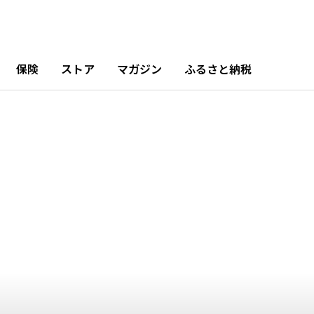
10月
11月
12月
6.35%
14.64%
1.71%
保険
ストア
マガジン
ふるさと納税