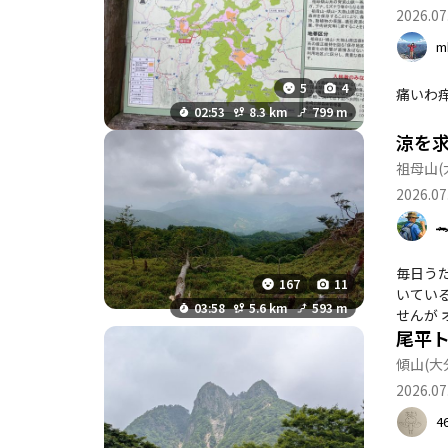
2026.07
m
5
4
02:53
8.3 km
799 m
涼を
祖母山
2026.07

毎日うだる
167
11
いている
03:58
5.6 km
593 m
せんが 
尾平
傾山
(大
2026.07
4