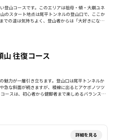
い登山コースです。このエリアは祖母・傾・大崩ユネ
までの道は気持ちよく、登山者からは「大好きになっ
と開放感を味わえます。特に、笠松山の山頂からは傾
ことができます。ただし、夏は暑さが厳しいため、体
傾山 往復コース
休憩がてら立ち寄るのもおすすめです。 ただし、
ましょう。整備された道ではありますが、時折急な登
てはいかがでしょうか。
の魅力が一層引き立ちます。登山口は尾平トンネルか
や急な斜面が続きますが、稜線に出るとアケボノツツ
屋があり、休憩や食事をするのに最適な場所です。山
に、山頂からの眺望は圧巻で、登った道を見下ろすこ
う。登山者の中には、夕立や急な天候の変化に遭遇し
訪れたくなる魅力があります。
詳細を見る