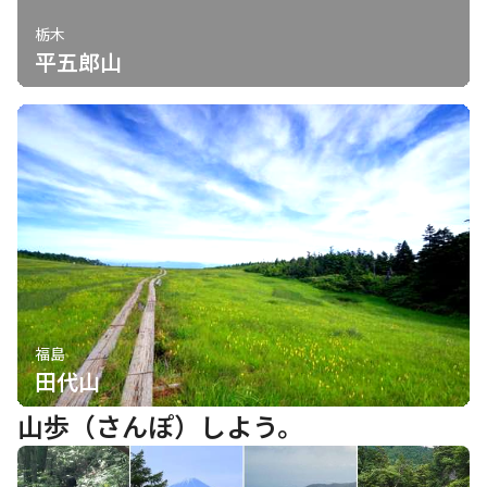
栃木
平五郎山
福島
田代山
山歩（さんぽ）しよう。