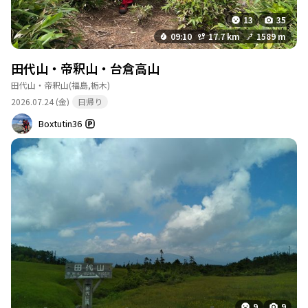
13
35
09:10
17.7 km
1589 m
田代山・帝釈山・台倉高山
田代山・帝釈山
(福島,栃木)
2026.07.24 (金)
日帰り
Boxtutin36
9
9