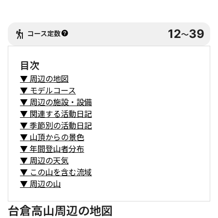
12
39
コース定数
〜
目次
▼
周辺の地図
▼
モデルコース
▼
周辺の施設・設備
▼
関連する活動日記
▼
季節別の活動日記
▼
山頂からの景色
▼
年間登山者分布
▼
周辺の天気
▼
この山を含む流域
▼
周辺の山
台倉高山周辺の地図