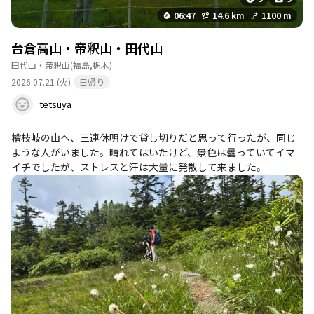
06:47
14.6 km
1100 m
台倉高山・帝釈山・田代山
田代山・帝釈山
(福島,栃木)
2026.07.21 (火)
日帰り
tetsuya
檜枝岐の山へ、三連休明けで貸し切りだと思って行ったが、同じ
ような人がいました。晴れてはいたけど、景色は曇っていてイマ
イチでしたが、ストレスと汗は大量に発散して来ました。