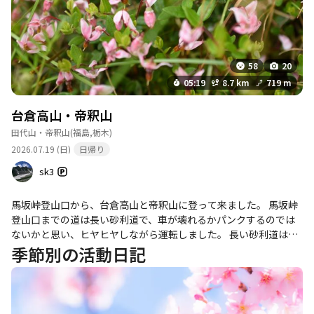
58
20
05:19
8.7 km
719 m
台倉高山・帝釈山
田代山・帝釈山
(福島,栃木)
2026.07.19 (日)
日帰り
sk3
馬坂峠登山口から、台倉高山と帝釈山に登って来ました。 馬坂峠
登山口までの道は長い砂利道で、車が壊れるかパンクするのでは
ないかと思い、ヒヤヒヤしながら運転しました。 長い砂利道は大
変ですが、馬坂峠登山口はきれいなトイレと2つの山に登れるとて
季節別の活動日記
も良い登山口でした。