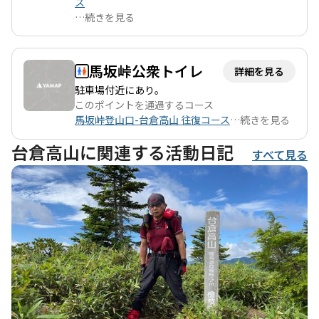
度の体力が求められるため、初心者よりも健脚者向けですが、家
ス
族連れや友人同士での冒険にも最適です。特に、湿原を楽しむた
…
続きを見る
めに田代山までのピストンを選ぶのも良いでしょう。 季節ごとの
魅力もあり、特に夏は湿原の花々が咲き誇り、秋には紅葉が美し
いです。ただし、虫が多い時期もあるため、虫除け対策は忘れず
馬坂峠公衆トイレ
詳細を見る
に。下山後は、湯ノ花温泉でのリフレッシュも楽しみの一つで
駐車場付近にあり。
す。温泉好きにはたまらない、コスパ最強の入浴体験が待ってい
このポイントを通過するコース
ます。 アクセスは未舗装の道が続くため、車高の低い車には注意
馬坂峠登山口-台倉高山 往復コース
…
続きを見る
が必要ですが、登山口までの道のりもまた一つの冒険です。登山
者同士の交流も楽しみながら、自然の中で心身ともにリフレッシ
台倉高山に関連する活動日記
ュできるこのコースは、ぜひ訪れてみる価値があります。
すべて見る