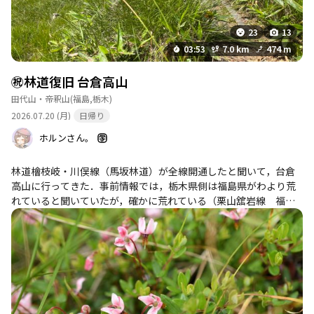
23
13
03:53
7.0 km
474 m
㊗️林道復旧 台倉高山
田代山・帝釈山
(福島,栃木)
2026.07.20 (月)
日帰り
ホルンさん。
林道檜枝岐・川俣線（馬坂林道）が全線開通したと聞いて，台倉
高山に行ってきた．事前情報では，栃木県側は福島県がわより荒
れていると聞いていたが，確かに荒れている（栗山舘岩線 福島
県側比）．友達が車を出してくれるといったから，アクアで行っ
た．底を擦った．クルマを大切にする人は福島側から行った方が
いいかも（栃木県側も通れないわけではないが，落石撤去などの
作業は必要）． 山自体は，稜線なのに水捌けが悪い山という印象
で，靴はぐちょぐちょになる，替えの靴とビニール袋は必須．あ
とクマの吐息を感じた．山頂はそんなに広くない．トンボが多
い．まだアブは少なかった．