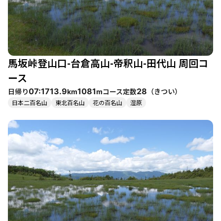
岳、燧ヶ岳などの美しい眺望が広がりますが、360°のパノラマで
はないため、木々の間からの景色を楽しむ形になります。山頂は
広くないため、混雑時には座る場所が限られることもあります
が、静かな環境での達成感は格別です。 また、登山後には燧の湯
での入浴や、檜枝岐村名物の裁ちそばを楽しむことができ、周辺
には温泉やグルメスポットも充実しています。特に、道の駅きら
馬坂峠登山口-台倉高山-帝釈山-田代山 周回コ
ら289では、夏限定の冷やしトマト担々麺が人気です。 ただし、
登山中はアブや虫が多く、特に夏場は虫除け対策が必須です。ま
ース
た、熊の目撃情報もあるため、熊鈴を持参し、明るい時間帯に行
日帰り
コース定数
（
きつい
）
07:17
13.9
1081
28
km
m
動することが推奨されます。全体として、台倉高山は自然を満喫
日本二百名山
東北百名山
花の百名山
湿原
しながら、静けさと達成感を味わえる素晴らしい登山コースで
す。