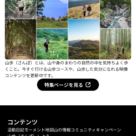
山歩（さんぽ）とは、山や身のまわりの自然の中を気持ちよく歩
くこと。今すぐ行ける山歩コースや、山歩した気分になれる映像
コンテンツを更新中です。
特集ページを見る
コンテンツ
活動日記
モーメント
地図
山の情報
コミュニティ
キャンペーン