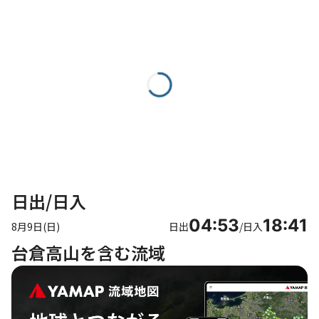
日出/日入
04:53
18:41
8月9日(日)
日出
/
日入
台倉高山を含む流域