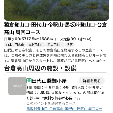
猿倉登山口-田代山-帝釈山-馬坂峠登山口-台倉
高山 周回コース
日帰り
コース定数
（
きつい
）
09:57
17.5
1588
39
km
m
日本二百名山
東北百名山
花の百名山
湿原
田代山から帝釈山、そして台倉高山を縦走するこの登山コース
は、自然の美しさと達成感を同時に味わえる素晴らしいルートで
す。猿倉登山口からスタートし、湿原が広がる田代山へと向かい
ます。ここでは、草紅葉やワタスゲの美しい景色が楽しめ、まる
台倉高山周辺の施設・設備
で天国のような癒しの空間が広がっています。特に湿原の景観
は、登山者にとって特別な体験となることでしょう。 登山道はし
田代山避難小屋
詳細を見る
っかりと整備されており、樹林帯を抜けると開放感あふれる景色
が待っています。帝釈山の山頂では、周囲の山々を一望できる絶
利用期間：不明 料金：不明 収容人数：不明 補足
景が広がり、登りの疲れを忘れさせてくれます。台倉高山への道
情報：小屋横に立派なトイレあり。内部は祠があ
のりは、少々体力を要しますが、その分達成感もひとしおです。
り狭いので飲料水持参が必要です。
特に、登山道の途中には小さな秋を感じる景色や、色とりどりの
このポイントを通過するコース
花々が顔を出し、心を和ませてくれます。 このコースは、ある程
馬坂峠登山口-台倉高山-帝釈山-田代山 周回コー