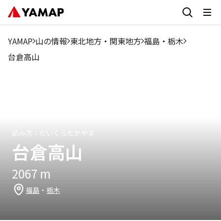
1
2
3
4
5
12
6月
7月
8月
9月
10月
11月
月
月
月
月
月
月
YAMAP
山の情報
東北地方
・
関東地方
福島
・
栃木
0%
0%
0%
0%
0%
53%
23.94%
7.7%
6.84%
6.84%
1.71%
0%
台倉高山
読み方：
だいくらたかやま
台倉高山
2067
m
福島
・
栃木