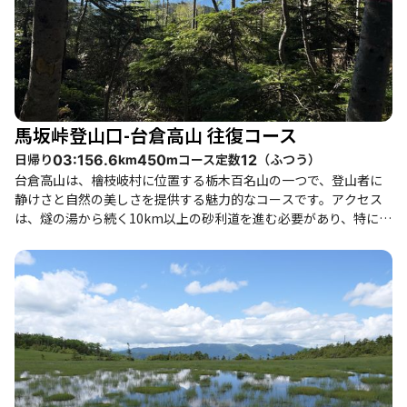
馬坂峠登山口-台倉高山 往復コース
日帰り
コース定数
（
ふつう
）
03:15
6.6
450
12
km
m
台倉高山は、檜枝岐村に位置する栃木百名山の一つで、登山者に
静けさと自然の美しさを提供する魅力的なコースです。アクセス
は、燧の湯から続く10km以上の砂利道を進む必要があり、特に雨
後は道が滑りやすくなるため、慎重な運転が求められます。登山
口にはトイレが完備されており、登山者にとって便利です。 登山
道は整備されているものの、所々に倒木があり注意が必要です。
特に、急登や階段の連続があり、体力に自信のない方には少し厳
しいかもしれませんが、全体的には軽いアップダウンが続くた
め、健脚者や初心者でも楽しめるコースです。途中、オオシラビ
ソの森や湿原が広がり、季節ごとに異なる花々が楽しめます。特
に6月から7月には、湿原が花盛りとなり、色とりどりの花々が登
山者を迎えてくれます。 山頂に到達すると、女峰山や会津駒ヶ