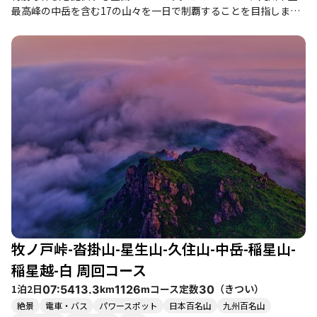
最高峰の中岳を含む17の山々を一日で制覇することを目指しま
す。登山者は、早朝の暗闇の中、ヘッドライトを頼りにスタート
し、満天の星空の下での冒険が始まります。 コースは、牧ノ戸峠
から大曲登山口までの舗装路を歩くところから始まりますが、途
中には落石や段差があるため注意が必要です。特に、三俣山の急
斜面を下る際には、滑落の危険が伴いますが、達成感を得るため
の試練でもあります。三俣山からのご来光は、登山者たちにとっ
て特別な瞬間であり、朝日が昇るとともに広がる絶景は心を打ち
ます。 このコースは、初心者から健脚者まで楽しめる内容です
が、特に体力に自信のある方におすすめです。途中の白口岳への
急登や、立中山からの黒土ルートは特に厳しいため、しっかりと
した準備が求められます。登山者たちは、体力を削られながら
も、山々の美しい景観や紅葉を楽しむことができ、心の癒しを感
じることができます。 秋のシーズンには、紅葉が美しく、特に三
俣山の周辺は色とりどりの葉が彩ります。登山中には、鹿の鳴き
声が響き渡り、自然の中での静けさを感じることができます。ま
牧ノ戸峠-沓掛山-星生山-久住山-中岳-稲星山-
た、下山後には、近くの温泉で疲れを癒すことができるのも魅力
の一つです。 このコースは、整備された登山道が多く、アクセス
稲星越-白 周回コース
も良好ですが、混雑することもあるため、早めの出発をおすすめ
1泊2日
コース定数
（
きつい
）
07:54
13.3
1126
30
km
m
します。登山者同士の挨拶や交流も楽しめるため、仲間と共に挑
絶景
電車・バス
パワースポット
日本百名山
九州百名山
戦するのも良いでしょう。全ての山を制覇した後の達成感は格別