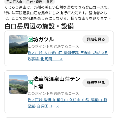
花の百名山
巨岩・奇岩
湿原
で、また挑戦したいと思わせる魅力があります。
くじゅう連山は、九州の美しい自然を満喫できる登山コースで、
特に法華院温泉山荘を拠点にした山行が人気です。登山者たち
は、ここでの宿泊を楽しみにしながら、様々な山々を巡ります。
特に、久住山や中岳、白口岳などのピークは、絶景を堪能できる
白口岳周辺の施設・設備
スポットとして知られています。 このコースでは、樹氷や霧氷が
広がる冬の景色が魅力的で、晴れた日の登山では、青空と白い雪
坊ガツル
詳細を見る
のコントラストが美しいと評判です。登山者たちは、特に日の出
の瞬間に白口岳から見る景色に感動し、心に残る体験をしていま
このポイントを通過するコース
す。登山道は整備されており、初心者から健脚者まで楽しめるコ
牧ノ戸峠-大曲登山口-諏蛾守越-三俣山-坊がつる
ースですが、急登や岩場もあるため、注意が必要です。 法華院温
炊事場-北 周回コース
泉山荘では、温泉に浸かりながら疲れを癒し、美味しい食事を楽
しむことができます。特に、夕食のメニューは豪華で、地元の食
材を使った料理が並び、登山の疲れを忘れさせてくれます。ま
法華院温泉山荘テン
た、宿泊者同士の交流もあり、楽しいひと時を過ごすことができ
詳細を見る
ます。 季節ごとの魅力もあり、春にはミヤマキリシマの花が咲き
ト場
誇り、秋には紅葉が美しい景観を作り出します。特に、夏の登山
このポイントを通過するコース
は開放感があり、緑に囲まれた道を歩くのは癒しの体験です。周
牧ノ戸峠-沓掛山-星生山-久住山-中岳-稲星山-稲
辺には温泉や地元のグルメも豊富で、登山後の楽しみも充実して
星越-白 周回コース
います。 このコースは、自然の美しさと登山の楽しさを存分に味
わえる場所であり、訪れる人々にとって忘れられない思い出を作
ることでしょう。