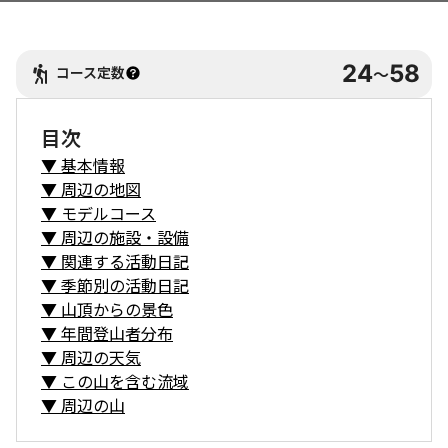
24
58
コース定数
〜
目次
▼
基本情報
▼
周辺の地図
▼
モデルコース
▼
周辺の施設・設備
▼
関連する活動日記
▼
季節別の活動日記
▼
山頂からの景色
▼
年間登山者分布
▼
周辺の天気
▼
この山を含む流域
▼
周辺の山