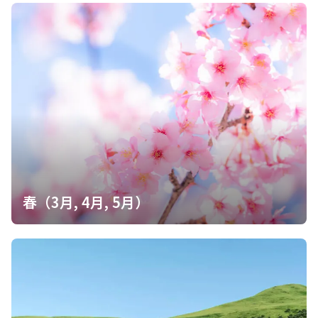
利用時期：4月上旬〜11月（冬期閉鎖） 設備：バ
イオトイレ・水洗・トイレットペーパー完備・携
帯トイレブース 補足情報：清潔感あり。協力金
100円必要。冬期はバイオ閉鎖で携帯トイレブー
ス利用です。
このポイントを通過するコース
牧ノ戸峠-大曲登山口-諏蛾守越-三俣山-坊がつる
炊事場-北 周回コース
…
続きを見る
牧ノ戸峠公衆トイレ
詳細を見る
春（3月, 4月, 5月）
利用時期：通年（冬期一部閉鎖） 設備：水洗・
トイレットペーパー完備・24時間利用 補足情
報：洋式で概ね清潔、紙あり。夜間照明不安定で
す。久住分かれは100円協力金です。
このポイントを通過するコース
牧ノ戸峠-沓掛山-星生山-久住山-中岳-稲星山-稲
星越-白 周回コース