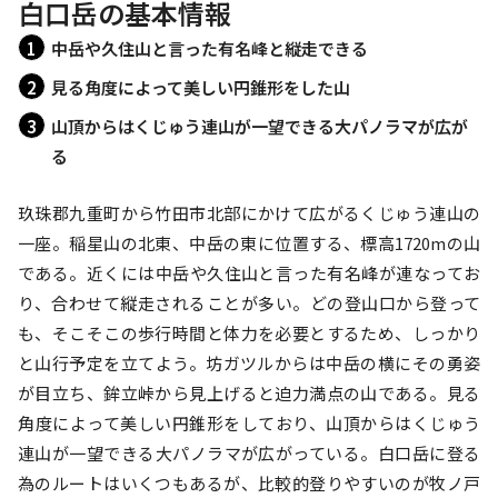
白口岳の基本情報
中岳や久住山と言った有名峰と縦走できる
見る角度によって美しい円錐形をした山
山頂からはくじゅう連山が一望できる大パノラマが広が
る
玖珠郡九重町から竹田市北部にかけて広がるくじゅう連山の
一座。稲星山の北東、中岳の東に位置する、標高1720mの山
である。近くには中岳や久住山と言った有名峰が連なってお
り、合わせて縦走されることが多い。どの登山口から登って
も、そこそこの歩行時間と体力を必要とするため、しっかり
と山行予定を立てよう。坊ガツルからは中岳の横にその勇姿
が目立ち、鉾立峠から見上げると迫力満点の山である。見る
角度によって美しい円錐形をしており、山頂からはくじゅう
連山が一望できる大パノラマが広がっている。白口岳に登る
為のルートはいくつもあるが、比較的登りやすいのが牧ノ戸