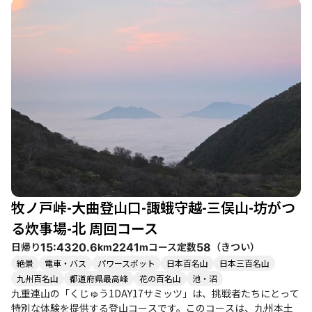
は、特に鳴子山への直登ルートの厳しさを実感しつつも、達成感
を味わいながら登り切ることができるでしょう。 このコースの魅
力は、何と言ってもその絶景です。晴れた日には、くじゅうブル
ーの空の下、阿蘇五岳や大船山の美しい景観が広がります。特
に、鳴子山の山頂からの眺望は圧巻で、周囲の山々が一望できる
ため、登山者たちは思わず歓声を上げることでしょう。また、春
にはミヤマキリシマが咲き誇り、山がピンクに染まる様子は、ま
さに絶景の一言に尽きます。 登山道は整備されていますが、急斜
面や岩場が多く、特に雨上がりは滑りやすくなるため、注意が必
要です。特に、黒土の道では滑りやすく、慎重に足元を確認しな
がら進むことが求められます。登山者たちは、急登を登り切った
後の達成感や、仲間との絆を感じながらの山行を楽しむことがで
きるでしょう。 このコースは、初心者には厳しいかもしれません
が、経験豊富な登山者や仲間と共に挑戦することで、より一層の
牧ノ戸峠-大曲登山口-諏蛾守越-三俣山-坊がつ
楽しさを味わえるはずです。周辺には、温泉や美味しいグルメス
ポットも点在しており、登山後の楽しみも充実しています。特
る炊事場-北 周回コース
に、レゾネイトくじゅうの立ち寄り湯や、地元の名物料理を楽し
日帰り
コース定数
（
きつい
）
15:43
20.6
2241
58
km
m
むことができるため、登山の疲れを癒すことができます。 四季
絶景
電車・バス
パワースポット
日本百名山
日本三百名山
折々の魅力を持つ鳴子山・白口岳は、登山者にとって忘れられな
九州百名山
都道府県最高峰
花の百名山
池・沼
い体験を提供してくれることでしょう。特に、ミヤマキリシマの
九重連山の「くじゅう1DAY17サミッツ」は、挑戦者たちにとって
時期や紅葉の季節には、さらに多くの登山者が訪れる人気のスポ
特別な体験を提供する登山コースです。このコースは、九州本土
ットです。