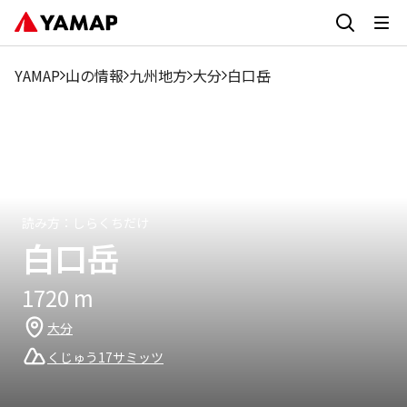
1月
2月
3月
4月
5月
6月
7月
8月
9
3.24%
1.94%
4.17%
11.62%
19.29%
13.06%
6.56%
5.74%
6.9
YAMAP
山の情報
九州地方
大分
白口岳
読み方：
しらくちだけ
白口岳
1720
m
大分
くじゅう17サミッツ