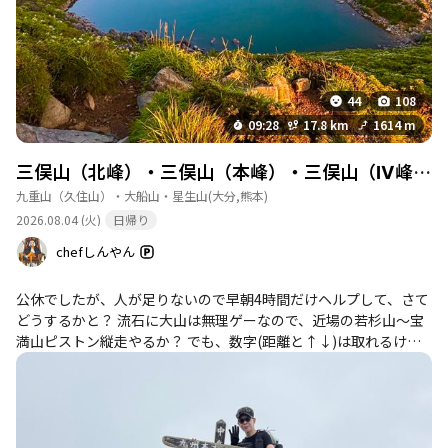
牧ノ戸峠-大曲登山口-諏蛾守越-三俣山-坊がつる
炊事場-北 周回コース
44
108
神明水
詳細を見る
09:28
17.8 km
1614 m
現況：ちょろちょろ湧いていることがある。土砂
崩れで水汲み場が埋まってしまった雰囲気があ
三俣山（北峰）・三俣山（本峰）・三俣山（Ⅳ峰）・三俣山（南峰）・白口岳・中岳・天狗ヶ城・沓掛山
る。水たまり程度の深さで、水が流れていること
九重山（久住山）・大船山・星生山
(大分,熊本)
もある。以前は岩肌から水が流れ出ていたが、土
2026.08.04 (火)
日帰り
砂に覆われている。水が染み出している。水が凍
っていることがある。 アクセス：登山道沿い。神
chefしんやん
明水分岐の近く。 補足情報：硫黄成分が含まれ
ているため、お腹が弱い人は飲まない方が良いと
公休でしたが、人が足りないので早朝4時間だけヘルプして、さて
いう情報がある。土手を少し掘ると冷たい水が出
どうするかと？ 流石に大山は無理ゲーなので、近場の若杉山～宝
てくることがある。浄水器の使用が推奨されてい
満山ピストン縦走やるか？ でも、数字(距離と↑↓)は取れるけ
る。水は冷たい。夏場に水が切れた際にお世話に
ど、撮れ高ないんよな💦 久々に、天狗ヶ城から、青い御池を見た
なったという経験談がある。くじゅうで一番高い
いと思い⋯。 速攻帰宅して準備すれば、昼前から登れるとの判断
場所に湧く水という情報がある。
で、九重遠征に決定😆 通勤ラッシュに巻き込まれての帰宅は辛く
このポイントを通過するコース
て、止めようかと思ったけど、朝マック🍔に間に合うからと、自
牧ノ戸峠-沓掛山-星生山-久住山-中岳-稲星山-稲
分を鼓舞して出発🚗³₃ ソーセージエッグマフィンとカフェ・ラテ