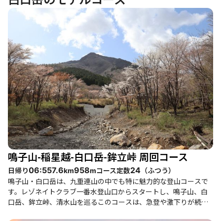
鳴子山-稲星越-白口岳-鉾立峠 周回コース
日帰り
コース定数
（
ふつう
）
06:55
7.6
958
24
km
m
鳴子山・白口岳は、九重連山の中でも特に魅力的な登山コースで
す。レゾネイトクラブ一番水登山口からスタートし、鳴子山、白
口岳、鉾立峠、清水山を巡るこのコースは、急登や激下りが続く
ため、健脚者向けの冒険心をくすぐるルートです。登山者たち