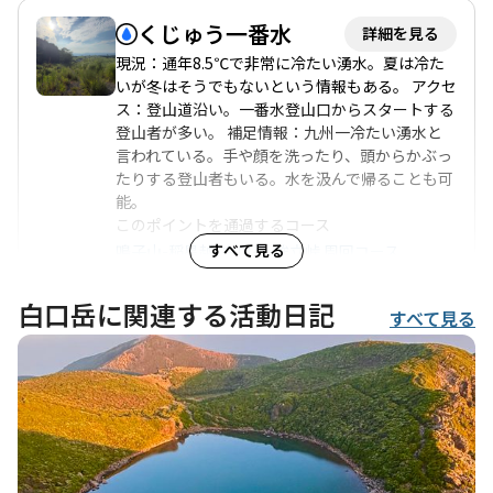
くじゅう一番水
詳細を見る
現況：通年8.5℃で非常に冷たい湧水。夏は冷た
いが冬はそうでもないという情報もある。 アクセ
ス：登山道沿い。一番水登山口からスタートする
登山者が多い。 補足情報：九州一冷たい湧水と
言われている。手や顔を洗ったり、頭からかぶっ
たりする登山者もいる。水を汲んで帰ることも可
能。
このポイントを通過するコース
すべて見る
鳴子山-稲星越-白口岳-鉾立峠 周回コース
白口岳に関連する活動日記
すべて見る
水場
詳細を見る
現況：不明 アクセス：登山道沿い 補足情報：炊
事棟にて補給可能。水量は季節により変動する可
能性あり。法華院温泉の水は蛇口から出るものは
飲用可能だが、強く出すと茶葉のようなものが出
る場合があるため、ゆっくり出すのが良い。
このポイントを通過するコース