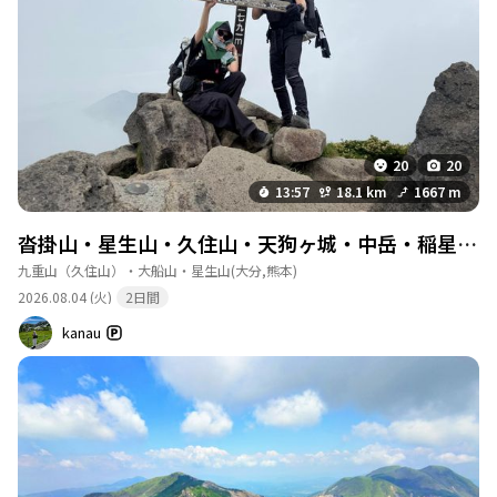
星越-白 周回コース
(アイス)で、高速も御機嫌さ🚗³₃ とりま、11時半にはスタート出
来たからヨシ👍 指山の裾の樹林帯に入って少し(スタートして20分
位)で、結構な雨の音☔️ 天気を確認すると「雨は44分後にやむ事が
予想されます」～なら樹林帯抜ける頃には止むわなと、構わず進
法華院温泉山荘
詳細を見る
む(ง ˙˘˙ )ว ＊まあ、止むには止んだけど、後が大変でした。 今回
営業期間：通年 予約：要予約 食事：あり 料金：
のルート解説 ①三俣山北峰:バリエーションルート(立入禁止の 土
1泊2食12,000円前後・個室13,000円・テン場800
石流帯) ②三俣山北峰、本峰、IV峰、南峰の周回(西峰はとばしま
20
20
円・入浴500円 収容人数：約120名・テント約
した) ③南峰の直登ルートの急登を下る(火山灰の泥炭質の黒土だ
13:57
18.1 km
1667 m
100張 補足情報：温泉あり。トイレは清潔で、テ
から雨上がりは滑りまくり) ④坊ガツルテン場で休憩(顔や手足を
ント場は板張りで広めです。docomo電波は弱め
洗って、ブーツに溜まった水を出して、ソックス交換) ⑤法華院温
沓掛山・星生山・久住山・天狗ヶ城・中岳・稲星山・白口岳・三俣山（西峰）・三俣山（Ⅳ峰）・三俣山...
なので注意してください。
泉山荘から鉾立峠(ここ楽チン) ⑥鉾立峠から白口岳(藪漕ぎ＆急登)
このポイントを通過するコース
九重山（久住山）・大船山・星生山
(大分,熊本)
⑦白口岳から稲星越の稜線歩き(気持ちよき) ⑧稲星越から中岳(草
牧ノ戸峠-沓掛山-星生山-久住山-中岳-稲星山-稲
2026.08.04 (火)
2日間
で足元見えず危険。穴があってひっかかり転んだ) ⑨中岳(九州本
星越-白 周回コース
土最高峰) ⑩天狗ヶ城(ここの岩場に座って見渡す御池が最高すぎ
kanau
る)＊時間の過ぎるのを忘れて危険⚠️ ⑪くじゅう分かれから牧ノ戸
峠(歩きやすいが、日没後に歩く場所ではない) ⑫牧ノ戸峠～長者
原(九州遊歩道を歩くけど、薄暗い夕方より夜で真っ暗のが怖くな
坊ガツル避難小屋
詳細を見る
いwww) 良かった点 ①朝マック食べながら御機嫌に移動。 ②ずっ
利用期間：通年開放（宿泊禁止・緊急時のみ利
と登りたいと思っていた北峰直登達成。 ③白口岳に鉾立峠側から
用） 料金：無料 収容人数：不明 補足情報：中は
登頂。 ④久々の御池、それも夕刻に眺められた。 ⑤ハイペースを
清潔で休憩所です。宿泊禁止のため幕営は避け、
目指さない山行だった。 悪い点 ①言うて、土石流帯で立入禁止で