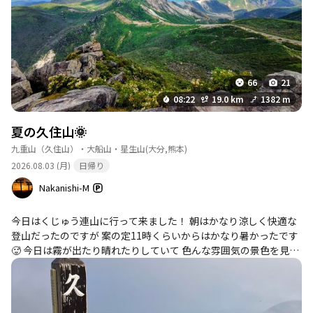
水は周辺で補給してください。
すから。 ②人には草露防止にゲイター有効ですと勧めておきなが
このポイントを通過するコース
ら、持ってきてない。 ③坊ガツルで休憩して、リスタートが16時
牧ノ戸峠-大曲登山口-諏蛾守越-三俣山-坊がつる
だから、本来なら下山の時間な。 ④いつもの事だけど、真っ暗な
中をヘッデン灯して下山。 総括 いつもは割と大股でタイムを削る
炊事場-北 周回コース
様に歩くんだけど、今回は疲れず脚を残す様に、ちょこちょこ歩
きしてましたWWW 後、トレッキングポール持ってたけど、使う場
66
21
所が無くて(草が伸びまくってる場所や藪漕ぎだらけだった)、めっ
08:22
19.0 km
1382 m
大船山避難小屋
詳細を見る
ちゃザックが引っかかる原因になった。九重だと北千里ヶ浜以外
利用期間：通年開放（宿泊禁止、緊急時は可）
は必要ないかも。 下山が真っ暗なのは毎回のお約束でして、大山
夏の久住山🌞
料金：不明 収容人数：約10名 補足情報：トイ
とかもそうだけど、朝から登っても下山はヘッデンなので、まあ
九重山（久住山）・大船山・星生山
(大分,熊本)
レ・水場は無いです。飲料水と携帯トイレを持参
気にしないで下さい。 久々の御池は、めっちゃ綺麗で癒されまし
2026.08.03 (月)
日帰り
してください。火気は土間でのみ可。
た。 冬の凍った御池も綺麗だけど、やはり青い御池が最高ですね
このポイントを通過するコース
💙✨️ 後、やはり九重は登山装備を殺す山💦 掃除がめっちゃ大変だ
Nakanishi-M
った😭 エクイリビウムは大概洗ったけど、振ったら真っ黒な水が
牧ノ戸峠-大曲登山口-諏蛾守越-三俣山-坊がつる
出るし💦 白いザックなんか、絶対にずっと背負ってないと底が真
炊事場-北 周回コース
今日はくじゅう連山に行って来ました！ 朝はかなり涼しく快適な
っ黒になりますわ😭 長い与太話にお付き合い頂きありがとうござ
登山だったのですが 案の定11時くらいからはかなり暑かったです
いました🙏
🥵 今日は霧が出たり晴れたりしていて 色んな雰囲気の景色を見る
ことが出来ました😊
久住分かれ避難小屋
詳細を見る
利用期間：通年開放（無人・宿泊禁止） 料金：
清掃協力金100円 収容人数：約20名 補足情報：