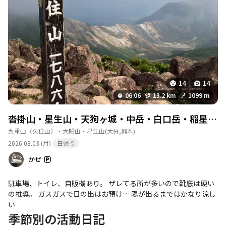
トイレは有料100円（冬季閉鎖あり）です。水場
はありません。火気厳禁のため携帯トイレの持参
をおすすめします。
このポイントを通過するコース
牧ノ戸峠-大曲登山口-諏蛾守越-三俣山-坊がつる
炊事場-北 周回コース
…
続きを見る
14
14
06:06
13.2 km
1099 m
トイレ
詳細を見る
沓掛山・星生山・天狗ヶ城・中岳・白口岳・稲星山・久住山
利用時期：通年 設備：ぼっとん（男女別）・ト
イレットペーパー持参・無料 補足情報：臭気強
九重山（久住山）・大船山・星生山
(大分,熊本)
め。清掃は週1で実施。夜間は混雑するため早め
2026.08.03 (月)
日帰り
に利用してください。
かぜ
このポイントを通過するコース
牧ノ戸峠-大曲登山口-諏蛾守越-三俣山-坊がつる
駐車場、トイレ、自販機あり。 ザレてる所が多いので靴底は硬い
炊事場-北 周回コース
の推奨。 ガスガスで日の出はお預け… 陽が出るまではかなり涼し
い
季節別の活動日記
トイレ
詳細を見る