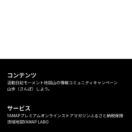
コンテンツ
活動日記
モーメント
地図
山の情報
コミュニティ
キャンペーン
山歩（さんぽ）しよう。
サービス
YAMAPプレミアム
オンラインストア
マガジン
ふるさと納税
保険
流域地図
YAMAP LABO