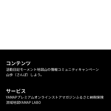
コンテンツ
活動日記
モーメント
地図
山の情報
コミュニティ
キャンペーン
山歩（さんぽ）しよう。
サービス
YAMAPプレミアム
オンラインストア
マガジン
ふるさと納税
保険
流域地図
YAMAP LABO