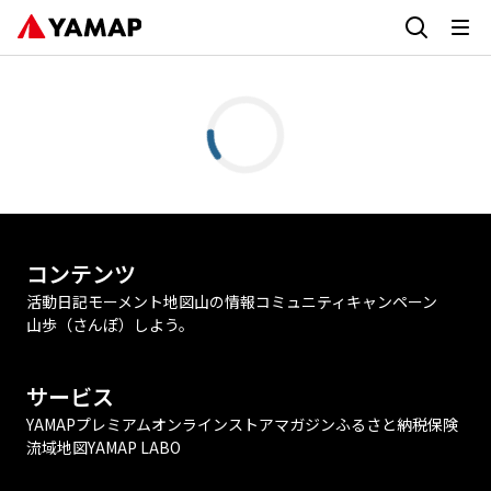
コンテンツ
活動日記
モーメント
地図
山の情報
コミュニティ
キャンペーン
山歩（さんぽ）しよう。
サービス
YAMAPプレミアム
オンラインストア
マガジン
ふるさと納税
保険
流域地図
YAMAP LABO