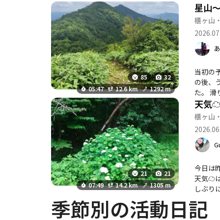
星山
笑まし
ていま
櫃ヶ山
の群れ
2026.07
昭和3
続けら
発表し
死にな
当初の
85
32
物の死
の後、
を築いてい
05:47
12.6 km
1292 m
た。 滑
実はこれで
天気☁
の充電
ほとん
櫃ヶ山
ころが
2026.06
たり、
困った
G
轢（ひ
どの群
今日は
いなけ
21
21
天気☁
りして
07:49
14.2 km
1305 m
しぶり
ロ運転
は撮れ
季節別の活動日記
をもじ
た。
とお伝