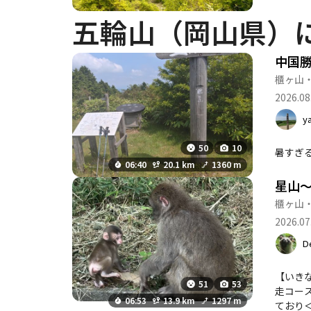
にも最適です
五輪山（岡山県）
山道は整備さ
けた方が良いでしょう。 また、季節ごとの魅力も豊かで、特に秋には紅
は、五輪山か
中国
在しており、登山後の楽しみも充実し
櫃ヶ山
物に興味があ
2026.08
す。
y
50
10
暑すぎ
06:40
20.1 km
1360 m
星山～
櫃ヶ山
2026.07
D
【いき
51
53
走コー
06:53
13.9 km
1297 m
ており