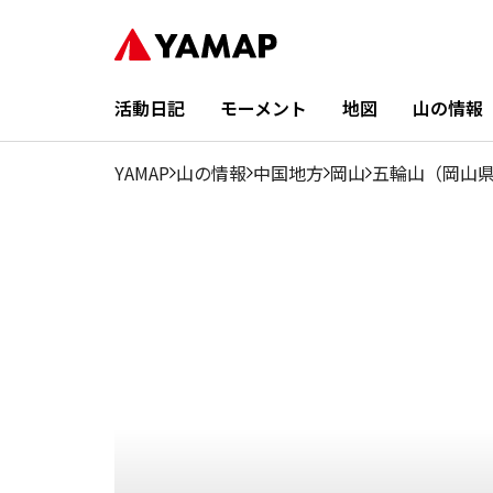
2
3
1月
4月
5月
6月
7月
8月
9月
10月
月
月
0.84%
0%
0%
20%
17.5%
21.67%
0.84%
11.67%
6.67%
11.67
活動日記
モーメント
地図
山の情報
YAMAP
山の情報
中国地方
岡山
五輪山（岡山