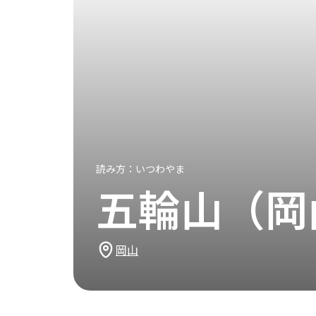
読み方：
いつわやま
五輪山（岡
岡山