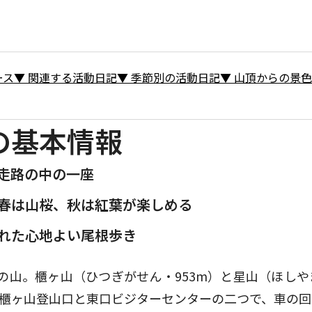
ース
▼
関連する活動日記
▼
季節別の活動日記
▼
山頂からの景色
の基本情報
走路の中の一座
春は山桜、秋は紅葉が楽しめる
れた心地よい尾根歩き
の山。櫃ヶ山（ひつぎがせん・953m）と星山（ほしや
櫃ヶ山登山口と東口ビジターセンターの二つで、車の回