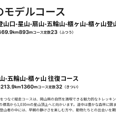
のモデルコース
山口-星山-扇山-五輪山-櫃ヶ山-櫃ヶ山登
46
9.9
893
23
コース定数
（
ふつう
）
km
m
山-五輪山-櫃ヶ山 往復コース
52
13.9
1360
32
コース定数
（
きつい
）
km
m
をつなぐ縦走コースは、岡山県の自然を満喫できる魅力的なトレッキン
mの標高から1,030mの星山頂上へと向かいます。道中は豊かな森林に
登山者の中には、早朝の静けさを楽しむ方や、動物たちとの出会いを期
スは、初心者から健脚者まで楽しめる内容で、特にアップダウンが続くため、トレーニング