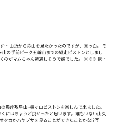
接近をほとんど気にかけず、車道で我が物顔にふるまっ
ている神庭（かんば）の滝周辺に生息する野生ニホンザル
研究では、勝山ニホンザル集団と名付けられています。
、地元自治体と共同で70年近くにわたり個体識別調査が
をもとに、「サルも親しかった仲間の死に寄り添う」と
しかし、生前に毛繕いなどを通して親密だった個体が瀕
た特別な行動を取ることが確認されました。 これは動
ず… 山頂から蒜山を見たかったのですが、真っ白。 そ
ています。 この日に目撃したサルの多くが親密な関係
ヶ山の手前ピーク五輪山までの縦走ピストンとしまし
たのは、
マムちゃん遭遇しそうで嫌でした。 ※※※ 携帯
tivities/27129605＞ この時は、車道とはいえ自動車が
にせず、道全体に広がり自由に闊歩していました。 と
度も往来する車道です。 道のど真ん中で毛繕いしてい
のですが、法面の茂みから出てきてよけた跡に座り込む
速度よりもゆっくりと車を前進させました。 さすがに
ですが、これ、なんとかならんかな😅 彼らは淡路島な
人間が襲われたという話は聞きません。食べ物を持って
山の奥座敷星山~櫃ヶ山ピストンを楽しんで来ました。
れません。食後のくつろぎタイムなのか、みんなのんび
て歩くにはちょうど良かったと思います。誰もいない山久
車外に出てどかそうとするのは禁物です。結局、ノロノ
オタカかハヤブサを見ることができたことかな⁉️写真
しがせん）」ということで、昔見たSF映画のタイトル
た。歩くペースもまずまず。納得のいく一日になりまし
初にお会いしたお二方に、行きがけにサルの群れを見た
の麓はニホンザルが集団で安心して生活できる場所なの