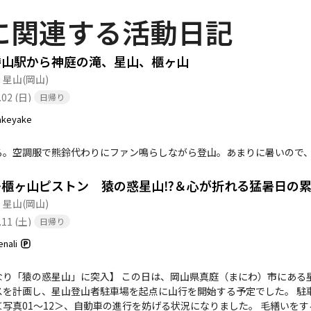
。星山から櫃ヶ山までの道のりは、時折急な坂があり、特に下りでは慎
に関連する活動日記
れており、ササが刈り込まれているため、夏場でも比較的快適に歩けま
葉が美しく、冬には雪化粧をした山々が見られます。登山者の中に
らの眺望を楽しむ方も多く、晴れた日には大山や蒜山の美しい姿を望む
勝山駅から神庭の滝、星山、櫃ヶ山
ています。 このコースは、静けさと自然の美しさを求める方にぴったりの場所です。特に、動物や植
・星山
(岡山)
る方には、様々な出会いが待っています。登山の後は、真賀温泉で汗を
.02 (日)
日帰り
akeyake
る。空調服で熊鈴代わりにファン鳴らしながら登山。あまりに暑いので
櫃ヶ山ピストン 猿の惑星山⁉＆心が折れる猛暑日の累計
・星山
(岡山)
.11 (土)
日帰り
enali
なり「猿の惑星山」に突入】 この日は、岡山県真庭（まにわ）市にある
スを計画し、星山登山者駐車場を起点に山行を開始する予定でした。 駐
＜写真01～12＞、自動車の進行を妨げる状況になりました。 毛繕いを