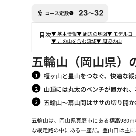
23
〜
32
コース定数
目次
▼
基本情報
▼
周辺の地図
▼
モデルコ
▼
この山を含む流域
▼
周辺の山
五輪山（岡山県）
櫃ヶ山と星山をつなぐ、快適な縦
山頂には丸太のベンチが置かれ、
五輪山〜扇山間はササの切り開か
五輪山は、岡山県真庭市にある標高980m
な縦走路の中にある一座だ。登山口は主に