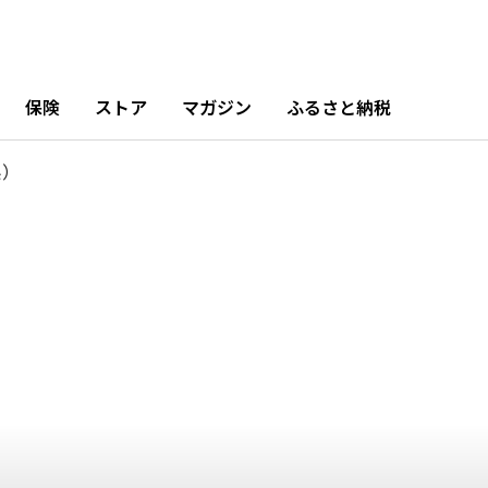
11月
12月
%
8.34%
0.84%
保険
ストア
マガジン
ふるさと納税
県）