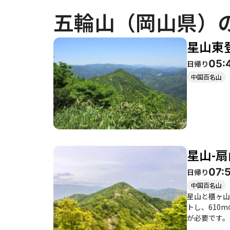
五輪山（岡山県）
星山東登
05:
日帰り
中国百名山
星山-扇
07:
日帰り
中国百名山
星山と櫃ヶ山
トし、610
が必要です。
に遭遇したという体験談もあります。 このコー