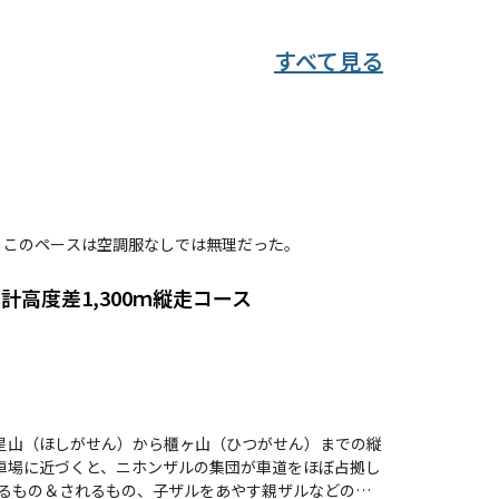
重に足元を確認しながら進むことが求められます。登
すが、クマ出没の注意看板もあるため、単独行動は避
すべて見る
ことができます。周辺には温泉やグルメスポットも点
流し、心身ともにリフレッシュするのもおすすめで
、このペースは空調服なしでは無理だった。
高度差1,300ｍ縦走コース
星山（ほしがせん）から櫃ヶ山（ひつがせん）までの縦
車場に近づくと、ニホンザルの集団が車道をほぼ占拠し
するもの＆されるもの、子ザルをあやす親ザルなどの微