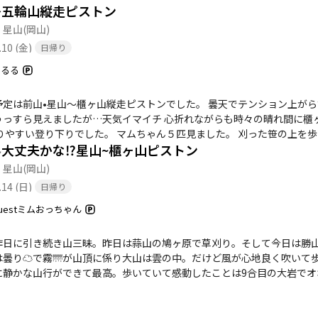
〜五輪山縦走ピストン
いシーンが目の前で展開されていました。 他の動物もそうですが、車の
した。もちろん、ここから撮影タイム😊 彼らは日本の滝百選に選ばれ
・星山
(岡山)
で、一般的には神庭（かんば）のサルと呼ばれていますが、大阪大学の
.10 (金)
日帰り
3年（1958年）の冬に大阪大学の研究グループが餌付けに成功して以来
れています。 昨年、大阪大学の研究グループは本集団の長期観察データ
あるる
ました。 通常、ニホンザルは不衛生な遺体を避ける傾向があります。 
ったり死亡したりした際、嫌悪感を示さずに寄り添い、ウジを払うといっ
予定は前山•星山〜櫃ヶ山縦走ピストンでした。 曇天でテンション上がら
生観や人間の喪に服す行動の進化を解き明かす鍵として世界的に注目され
うっすら見えましたが…天気イマイチ 心折れながらも時々の晴れ間に櫃
たようでしたので、彼らもやがてはこうした行動をとるかもしれません。 星山の麓でニホンザルの集団に出くわし
りやすい登り下りでした。 マムちゃん５匹見ました。 刈った笹の上を歩くのが
2度目です。 ＜2023年10月1日の活動記録 https://yamap.com/ac
️大丈夫かな⁉️星山~櫃ヶ山ピストン
するのが遅くなり 省エネモードで軌跡がおかしなことになってます。
ど通らない道でしたので、ニホンザル集団も車に乗った人の気配を全く気
・星山
(岡山)
、この日に出くわした場所は、駐車場近くということもあり、自動車が何
.14 (日)
日帰り
座り込んでいたり、車が近づくとゆっくり脇へよけてくれる個体が多い
ちゃんも😅 止まっているといつまで経ってもよけてくれないので、歩く
uestミムおっちゃん
）かれる前によけてくれますが、前方に次々と現れる毛繕い組。可愛いの
れとは違いケンカが多いと言われますが、それほど凶暴ではないようで
昨日に引き続き山三昧。昨日は蒜山の鳩ヶ原で草刈り。そして今日は勝
れば近寄ってはこないでしょう。 今回は餌をもらった後だったのかもし
️は曇り☁️で霧🌁が山頂に係り大山は雲の中。だけど風が心地良く吹い
おり、穏やかな表情でした。 しかし、やはり野生のサルなので、安易に
に静かな山行ができて最高。歩いていて感動したことは9合目の大岩でオ
で通り抜けるのに10分かかりました。 「猿が（我々を）惑わす星山（ほ
なかったけど。たまたまかもしれないけど星山にいるんだ❗と納得しまし
り、「猿の惑星山」と呼ばせていただきました。 ちなみに、登山中、最
えしたところ、1匹だけご覧になったとのことでした。 とにかく、星山