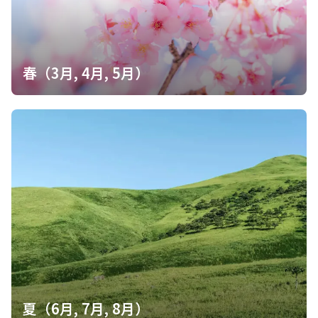
雲取山-雲 縦走コース
…
続きを見る
春（3月, 4月, 5月）
鴨沢バス停トイレ
詳細を見る
利用時期：通年 設備：洋式・暖房便座・個室2
室・足洗い場 補足情報：鴨沢バス停・登山口に
綺麗な洋式トイレがあり暖房便座完備です。
このポイントを通過するコース
鴨沢バス停-小袖登山口-七ツ石山-ヨモギノ頭-小
雲取山-雲 縦走コース
雲取山登山口公衆ト
詳細を見る
イレ
駐車場の敷地内にトイレあり
このポイントを通過するコース
鴨沢バス停-小袖登山口-七ツ石山-ヨモギノ頭-小
夏（6月, 7月, 8月）
雲取山-雲 縦走コース