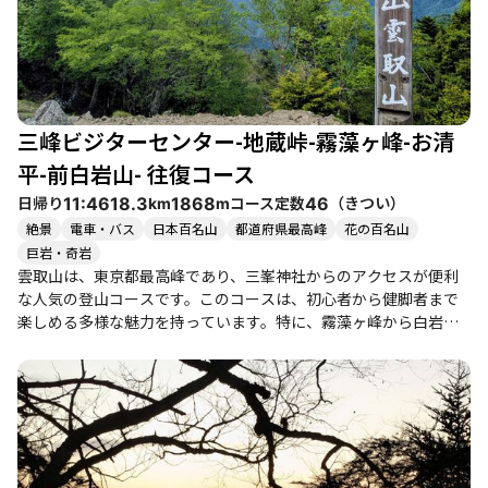
や、夜景を楽しむことができ、仲間との楽しい時間を過ごすこと
ができます。さらに、下山後には秩父の温泉や地元グルメを楽し
むこともでき、登山の疲れを癒すことができます。 注意点として
は、特に冬季は凍結した道や滑りやすい場所が多いため、十分な
準備が必要です。登山者の中には、転倒してしまった経験を持つ
方もおり、慎重な行動が求められます。全体的に、雲取山は自然
三峰ビジターセンター-地蔵峠-霧藻ヶ峰-お清
の美しさと登山の楽しさを兼ね備えた魅力的なコースであり、仲
間と共に訪れることで、より一層の思い出が作れることでしょ
平-前白岩山- 往復コース
う。
日帰り
コース定数
（
きつい
）
11:46
18.3
1868
46
km
m
絶景
電車・バス
日本百名山
都道府県最高峰
花の百名山
巨岩・奇岩
雲取山は、東京都最高峰であり、三峯神社からのアクセスが便利
な人気の登山コースです。このコースは、初心者から健脚者まで
楽しめる多様な魅力を持っています。特に、霧藻ヶ峰から白岩山
を経由して雲取山に至るルートは、長時間の歩行を要しますが、
その分達成感もひとしおです。 登山者たちの体験談によると、特
に冬季は残雪やアイスバーンが多く、チェーンスパイクの装着が
必須となることが多いです。雪道を歩く際は注意が必要ですが、
静かな樹林帯を進む中で、時折見える美しい景色に癒される瞬間
もあります。特に、白岩山の肩からの眺望は格別で、富士山を望
むこともできます。 コースの途中には、霧藻ヶ峰休憩舎があり、