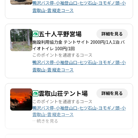
食を囲む楽しさが伝わってきます。特に、こたつでの団らんは、
鴨沢バス停-小袖登山口-七ツ石山-ヨモギノ頭-小
登山の疲れを癒してくれる特別な時間です。 また、雲取山荘で
雲取山-雲 縦走コース
は、快適な宿泊環境が整っており、トイレや飲料水も豊富で安心
です。周囲の自然の中で静けさを感じながら、時折見える美しい
景色に心が和む瞬間もあります。登山道の途中には、動物の足跡
五十人平野営場
詳細を見る
や苔むした岩など、自然の息吹を感じることができるスポットも
多く、特に春には花々が咲き誇ります。 注意点としては、雪や泥
施設利用協力金 テントサイト 2000円/1人1泊 バ
で足元が滑りやすくなるため、アイゼンやチェーンスパイクの使
イオトイレ 100円/1回
用が推奨されます。また、登山道の一部は迷いやすい箇所もある
このポイントを通過するコース
ため、地図を持参することが重要です。 雲取山の魅力は、登山だ
鴨沢バス停-小袖登山口-七ツ石山-ヨモギノ頭-小
けでなく、下山後の楽しみも豊富です。近くには温泉や地元のグ
雲取山-雲 縦走コース
ルメもあり、特に名物の椎茸そばは絶品です。登山の後は、温泉
で疲れを癒しながら、仲間との楽しい思い出を語り合うのも良い
でしょう。 このように、雲取山は自然の美しさと登山の楽しさを
雲取山荘テント場
存分に味わえる場所であり、訪れる価値のある山です。
詳細を見る
このポイントを通過するコース
鴨沢バス停-小袖登山口-七ツ石山-ヨモギノ頭-小
雲取山-雲 縦走コース
…
続きを見る