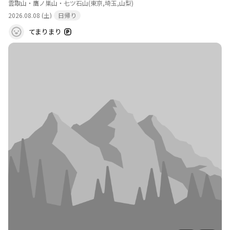
る。冬期には氷柱ができることがある。 アクセ
雲取山・鷹ノ巣山・七ツ石山
(東京,埼玉,山梨)
ス：登山道沿い。 補足情報：無料で給水可能。
2026.08.08 (土)
日帰り
このポイントを通過するコース
てまりまり
鴨沢バス停-小袖登山口-七ツ石山-ヨモギノ頭-小
雲取山-雲 縦走コース
水場
詳細を見る
現況：通年利用可能。水量豊富で冷たく美味し
い。ただし、季節や天候により水量が変動した
り、凍結して水が出ない場合もある。七ツ石小屋
の水源にもなっている。 アクセス：登山道沿い。
七ツ石小屋から5分弱ほど登った場所にある。 補
足情報：煮沸推奨。水質検査は不明。給水に時間
がかかる場合がある。
このポイントを通過するコース
鴨沢バス停-小袖登山口-七ツ石山-ヨモギノ頭-小
雲取山-雲 縦走コース