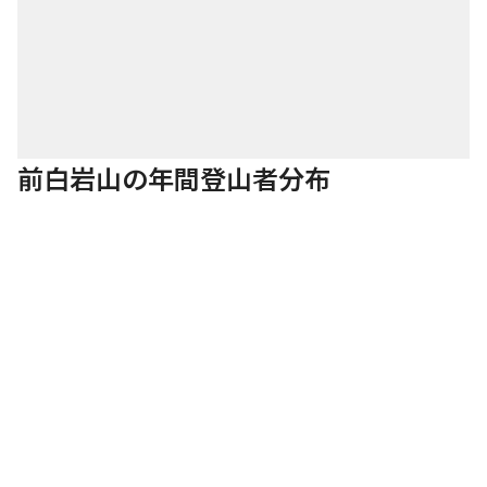
…
続きを見る
トイレ
詳細を見る
利用時期：通年 設備：汲み取り式和式ポット
ン・トイレットペーパー無し・個室2室 補足情
報：清掃は行き届き小屋番が管理しています。
前白岩山の年間登山者分布
このポイントを通過するコース
鴨沢バス停-小袖登山口-七ツ石山-ヨモギノ頭-小
雲取山-雲 縦走コース
…
続きを見る
三峰神社観光 多機能
詳細を見る
トイレ
利用時期：通年 設備：シャワートイレ・暖房 補
足情報：ビジターセンターのトイレは冬期閉鎖
で、バス停・駐車場の公衆トイレは通年利用可だ
が混雑しやすいです。