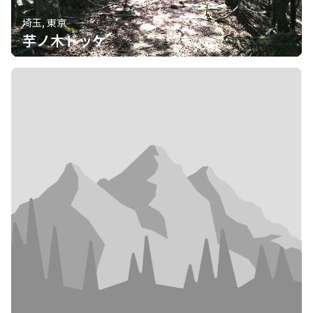
埼玉, 東京
芋ノ木ドッケ