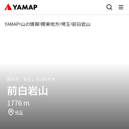
1月
2月
3月
4月
5月
6月
7月
8月
9月
1
5.63%
3.6%
2.4%
12.53%
18.99%
13.04%
2.51%
4.4%
5.7%
7.
YAMAP
山の情報
関東地方
埼玉
前白岩山
読み方：
まえしらいわやま
前白岩山
1776
m
埼玉