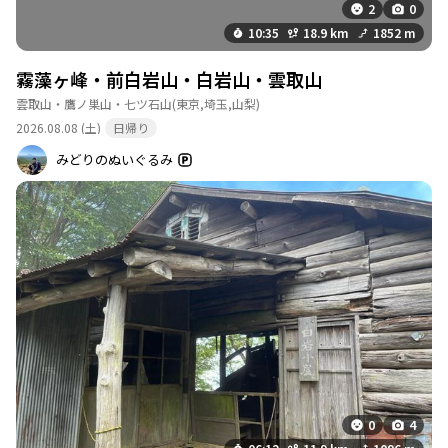
2
0
水場
詳細を見る
10:35
18.9 km
1852 m
現況：通年利用可能（冬季は凍結・閉鎖される場
合あり）。水量豊富で、冷たく美味しい。枯れる
霧藻ヶ峰・前白岩山・白岩山・雲取山
ことはなさそう。 アクセス：雲取山荘の小屋前
雲取山・鷹ノ巣山・七ツ石山
(東京,埼玉,山梨)
（または向かい）にあり、屋根付き。 補足情報：
無料で利用可能。小屋で水2Lまでなら無料で入れ
2026.08.08 (土)
日帰り
てくれる場合あり。周辺にベンチ、トイレ、自炊
みどりのぬいぐるみ
室用の小屋あり。「沢やか水」と書かれている。
このポイントを通過するコース
鴨沢バス停-小袖登山口-七ツ石山-ヨモギノ頭-小
雲取山-雲 縦走コース
…
続きを見る
七ッ石小屋
詳細を見る
営業期間：通年営業 予約：要予約 食事：素泊ま
りのみ 料金：素泊まり4,000円・テント泊1,000
円・トイレ協力金100円 収容人数：約10名・テン
ト約15張 補足情報：水場は無料で利用可。トイ
0
4
レは協力金100円を入れてください。テン場は13