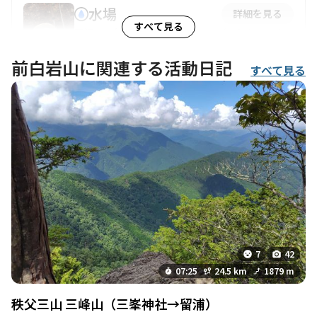
水場
詳細を見る
すべて見る
現況：凍結していることがある。細くチョロチョ
ロと出ていることがある。枯れていることがあ
前白岩山に関連する活動日記
る。水量が多いことがある。土臭いことがある。
すべて見る
アクセス：登山道沿い。登山道から少し外れる
（徒歩30秒〜60秒程度）。少し上がった場所に
ある。登山口から一番近い水場。登山道から10
歩。 補足情報：足元が凍結していることがあ
る。ぬかるんでいることがある。水場へのアプロ
ーチが凍結していることがある。煮沸推奨。水量
は季節により変動。
このポイントを通過するコース
鴨沢バス停-小袖登山口-七ツ石山-ヨモギノ頭-小
雲取山-雲 縦走コース
7
42
七ッ石小屋水場
詳細を見る
07:25
24.5 km
1879 m
現況：黄色いタンクから出ているホースから水が
秩父三山 三峰山（三峯神社→留浦）
出ている。水場は細い。湧水を汲むことができ