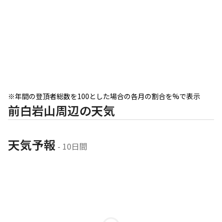
このポイントを通過するコース
鴨沢バス停-小袖登山口-七ツ石山-ヨモギノ頭-小
雲取山-雲 縦走コース
…
続きを見る
トイレ
詳細を見る
利用時期：冬期閉鎖 補足情報：ビジターセンタ
ー便所は冬期閉鎖報告あり。駐車場便所は綺麗で
※年間の登頂者総数を100とした場合の各月の割合を%で表示
暖房があります。
前白岩山周辺の天気
このポイントを通過するコース
三峰ビジターセンター-地蔵峠-霧藻ヶ峰-お清平-
前白岩山- 往復コース
天気予報
 - 10日間