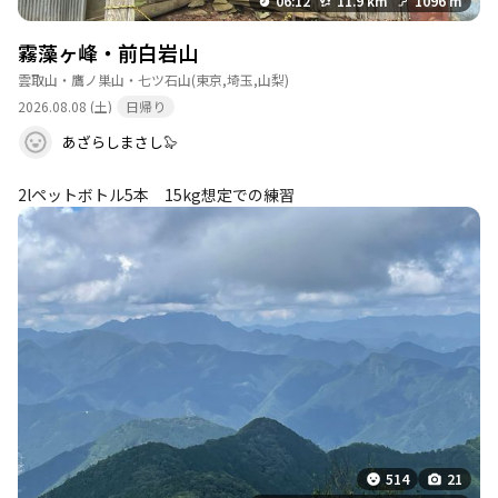
06:12
11.9 km
1096 m
時以降設営で要予約です。
このポイントを通過するコース
霧藻ヶ峰・前白岩山
鴨沢バス停-小袖登山口-七ツ石山-ヨモギノ頭-小
雲取山・鷹ノ巣山・七ツ石山
(東京,埼玉,山梨)
雲取山-雲 縦走コース
2026.08.08 (土)
日帰り
あざらしまさし🦭
雲取山荘
詳細を見る
2lペットボトル5本 15kg想定での練習
営業期間：通年営業・冬期は無人開放 予約：推
奨 食事：1泊2食あり（夕：ハンバーグ／ご飯お
かわり） 料金：1泊2食10,000円・素泊まり6,500
円・テン場1,500円 収容人数：約100名・テント
約50張 補足情報：小屋前に水場が豊富にありま
す。受付は14時です。テントは先に張ってから受
付してください。
このポイントを通過するコース
鴨沢バス停-小袖登山口-七ツ石山-ヨモギノ頭-小
雲取山-雲 縦走コース
…
続きを見る
514
21