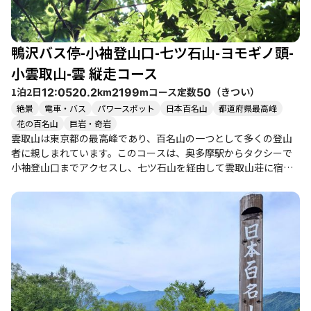
鴨沢バス停-小袖登山口-七ツ石山-ヨモギノ頭-
小雲取山-雲 縦走コース
1泊2日
コース定数
（
きつい
）
12:05
20.2
2199
50
km
m
絶景
電車・バス
パワースポット
日本百名山
都道府県最高峰
花の百名山
巨岩・奇岩
雲取山は東京都の最高峰であり、百名山の一つとして多くの登山
者に親しまれています。このコースは、奥多摩駅からタクシーで
小袖登山口までアクセスし、七ツ石山を経由して雲取山荘に宿泊
する縦走ルートです。登山道は整備されており、初心者から健脚
者まで楽しめる内容となっています。 登山者たちの体験談による
と、特に冬の雲取山荘での宿泊は、厳しい寒さの中での達成感
や、こたつでの温かいひとときが印象的です。冬季は−13℃に達す
ることもあり、軽アイゼンが必要な場面もありますが、雪景色の
中でのご来光や富士山の眺望は格別です。春や秋には新緑や紅葉
が美しく、特に開放感のある稜線歩きが楽しめます。 また、道中
では鹿や猿に出会うこともあり、自然との触れ合いが癒しを与え
てくれます。雲取山荘では、地元の食材を使った美味しい夕食