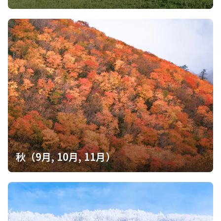
トイレ
詳細を見る
このポイントを通過するコース
鴨沢バス停-小袖登山口-七ツ石山-ヨモギノ頭-小
雲取山-雲 縦走コース
五十人平野営場バイ
詳細を見る
オトイレ
有料100円
このポイントを通過するコース
秋（9月, 10月, 11月）
鴨沢バス停-小袖登山口-七ツ石山-ヨモギノ頭-小
雲取山-雲 縦走コース
雲取山避難小屋トイ
詳細を見る