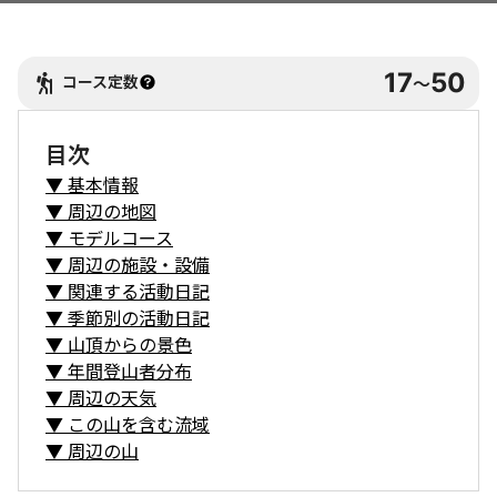
17
50
コース定数
〜
目次
▼
基本情報
▼
周辺の地図
▼
モデルコース
▼
周辺の施設・設備
▼
関連する活動日記
▼
季節別の活動日記
▼
山頂からの景色
▼
年間登山者分布
▼
周辺の天気
▼
この山を含む流域
▼
周辺の山