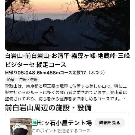
ここでのコーヒータイムは登山者にとっての楽しみの一つです。
ご主人の手作りコーヒーやおまんじゅうは、登山の疲れを癒して
くれる特別なひとときです。また、雲取山荘では、宿泊も可能
で、温かい豆炭こたつが登山者を迎えてくれます。 このコース
は、特に冬の雪景色や春の新緑、秋の紅葉といった季節ごとの魅
力があり、訪れるたびに異なる表情を見せてくれます。静かな山
歩きを楽しみたい方には最適な場所であり、登山者の数も比較的
少なく、落ち着いた雰囲気の中で自然を満喫できます。 周辺に
白岩山-前白岩山-お清平-霧藻ヶ峰-地蔵峠-三峰
は、道の駅大滝温泉などの温泉施設もあり、登山後の疲れを癒す
にはぴったりです。登山の後に温泉でリフレッシュし、美味しい
ビジターセ 縦走コース
地元のグルメを楽しむこともできます。雲取山は、自然の美しさ
日帰り
コース定数
（
ふつう
）
05:04
8.6
458
17
km
m
と達成感を味わえる素晴らしい登山コースです。
絶景
巨岩・奇岩
雲取山は、東京都と埼玉県の境界に位置する美しい山で、特に三
峯神社からのルートは多くの登山者に愛されています。登山道は
整備されており、初心者から健脚者まで楽しめるコースです。特
に霧藻ヶ峰までは歩きやすく、清々しい空気の中でのハイキング
前白岩山周辺の施設・設備
が楽しめます。登山者たちからは、紅葉や樹氷の美しさが印象的
で、特に冬の雪山の景色は感動的だと評判です。 登山者の日記に
七ッ石小屋テント場
詳細を見る
は、雪が深くなるにつれて体力が消耗し、気力との勝負になる様
子が描かれていますが、山荘に到着した際の達成感や、温かい夕
このポイントを通過するコース