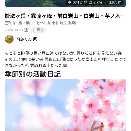
08:12
21.3 km
2109 m
雲取山頂避難小屋
詳細を見る
利用期間：通年開放（無人・使用自粛掲示あり）
妙法ヶ岳・霧藻ヶ峰・前白岩山・白岩山・芋ノ木ドッケ・雲取山
料金：協力金任意 収容人数：約20名 補足情報：
雲取山・鷹ノ巣山・七ツ石山
(東京,埼玉,山梨)
外トイレがあります。トイレットペーパーはない
2026.08.08 (土)
日帰り
ため持ち帰りをお願いします。水道はないため飲
料水を持参してください。
阿部くん
このポイントを通過するコース
鴨沢バス停-小袖登山口-七ツ石山-ヨモギノ頭-小
もともと眺望の良い登山道ではないが､曇りだと何も見えない😂
雲取山-雲 縦走コース
その上､地味に長い🤣 雲取山山頂に立ったが富士山を拝むことはで
きなかった🥹 雲取れぬ山だった😅
季節別の活動日記
霧藻ヶ峰休憩舎（埼
詳細を見る
玉県）
利用期間：土日祝中心に開放（1〜3月は冬期閉
鎖） 料金：協力金任意・飲食有料 収容人数：不
明 補足情報：薪ストーブ有。トイレは汲み取り和
式で紙はありませんので持参をおすすめします。
このポイントを通過するコース
鴨沢バス停-小袖登山口-七ツ石山-ヨモギノ頭-小