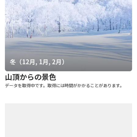
レ
利用時期：通年 設備：バイオトイレ・トイレッ
トペーパー無・小便器1台・大便器1台・水道・電
気無し 補足情報：紙は基本無し、使用済み紙は
持ち帰り袋対応。清掃され比較的綺麗だが臭気が
あります。
このポイントを通過するコース
鴨沢バス停-小袖登山口-七ツ石山-ヨモギノ頭-小
雲取山-雲 縦走コース
冬（12月, 1月, 2月）
山頂からの景色
雲取山荘前トイレ
詳細を見る
データを取得中です。取得には時間がかかることがあります。
利用時期：通年 設備：水洗・トイレットペーパ
ー有（流さない）・個室暖房・土足厳禁 補足情
報：トイレは清潔で紙完備。冬期は屋外が冬用ボ
ットンとなり宿泊者は小屋内の暖房トイレを利用
します。
このポイントを通過するコース
鴨沢バス停-小袖登山口-七ツ石山-ヨモギノ頭-小
雲取山-雲 縦走コース