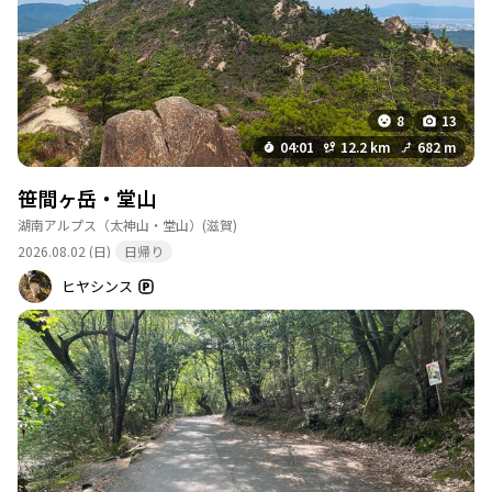
8
13
04:01
12.2 km
682 m
笹間ヶ岳・堂山
湖南アルプス（太神山・堂山）
(滋賀)
2026.08.02 (日)
日帰り
ヒヤシンス