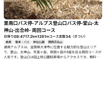
のグルメを楽しむこともでき、充実した一日を過ごすことができ
ます。 初心者から健脚者まで、幅広いレベルの登山者におすすめ
のコースですが、特にグループでの参加が楽しさを倍増させるで
しょう。静かな山歩きを楽しむことができるため、自然の中での
里南口バス停-アルプス登山口バス停-堂山-太
癒しや開放感を求める方にもぴったりです。ぜひ、湖南アルプス
の堂山で特別な体験をしてみてはいかがでしょうか。
神山-出合峠- 周回コース
日帰り
コース定数
（
きつい
）
08:47
17.2
1261
34
km
m
絶景
電車・バス
神社仏閣
関西百名山
湖南アルプスは、滋賀県大津市に位置する魅力的な登山エリア
で、堂山、太神山、矢筈ヶ岳、笹間ヶ岳の4座を巡る周回コースが
人気です。登山口は田上枝公園駐車場からアクセスでき、無料の
トイレも完備されています。コースは整備されており、赤テープ
や青テープがしっかりと目印として設置されているため、迷う心
配は少ないでしょう。 堂山では、岩場を登るアスレチック感覚が
楽しめ、山頂からは琵琶湖や比良山系の絶景が広がります。特
に、晴れた日にはその眺望が一層美しく、登山者たちの心を奪い
ます。太神山では、不動寺本堂の圧巻の建築に感動し、神聖な雰
囲気を感じることができます。ここは重要文化財にも指定されて
おり、訪れる価値があります。 矢筈ヶ岳は急登が続き、体力を奪
われることもありますが、静かな山歩きを楽しむことができ、登