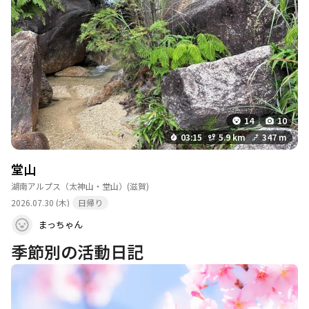
14
10
03:15
5.9 km
347 m
堂山
湖南アルプス（太神山・堂山）
(滋賀)
2026.07.30 (木)
日帰り
まっちゃん
季節別の活動日記