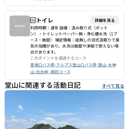
トイレ
詳細を見る
利用時期：通年 設備：汲み取り式（ポット
ン）・トイレットペーパー無・浄化槽水洗（1ブ
ース・施錠） 補足情報：紙無しの旧式汲取りで臭
気の指摘があり、水洗は施錠や凍結で使えない場
合があります。
このポイントを通過するコース
里南口バス停-アルプス登山口バス停-堂山-太神
山-出合峠- 周回コース
堂山に関連する活動日記
すべて見る