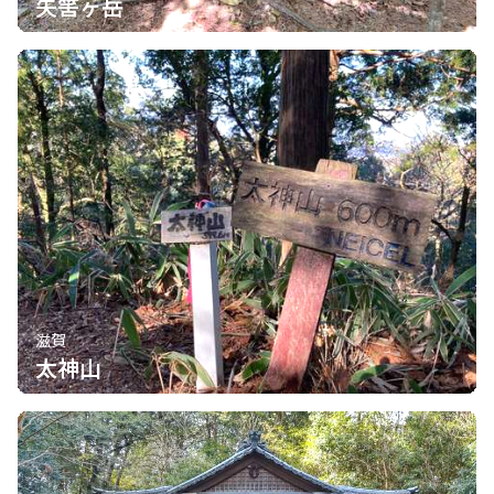
矢筈ヶ岳
滋賀
太神山