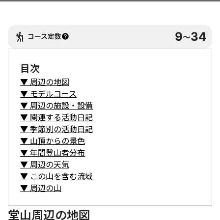
9
34
コース定数
〜
目次
▼
周辺の地図
▼
モデルコース
▼
周辺の施設・設備
▼
関連する活動日記
▼
季節別の活動日記
▼
山頂からの景色
▼
年間登山者分布
▼
周辺の天気
▼
この山を含む流域
▼
周辺の山
堂山周辺の地図