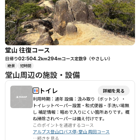
ゴツした岩場や鎖場があり、体力に自信のある方におすすめで
す。こちらの山頂には「八畳岩」と呼ばれる大きな岩があり、登
ると素晴らしい眺望が待っています。登山者は「岩の上からの景
色は気持ちよかった」と語り、登る価値を感じています。 このコ
ースは、初心者から健脚者まで楽しめる内容で、特に家族連れや
友人同士での登山に適しています。アクセスも良好で、田上公園
の無料駐車場を利用できるため、気軽に訪れることができます。
堂山 往復コース
周辺には温泉や観光スポットも多く、登山後の楽しみも充実して
います。 ただし、夏場は暑さが厳しいため、十分な水分補給と休
日帰り
コース定数
（
やさしい
）
02:50
4.2
294
9
km
m
憩を心掛けることが大切です。また、登山道には滑りやすい箇所
絶景
短時間
や急な登りもあるため、注意が必要です。全体として、堂山と笹
堂山周辺の施設・設備
間ヶ岳は、自然の美しさと冒険感を同時に楽しめる素晴らしい登
山コースです。
トイレ
詳細を見る
利用時期：通年 設備：汲み取り（ボットン）・
トイレットペーパー設置・和式便器・手洗い場無
し 補足情報：暗めで入りにくい箇所ありです。概
ね掃除されペーパーは備え付けです。
このポイントを通過するコース
アルプス登山口バス停-堂山 周回コース
…
続きを見る