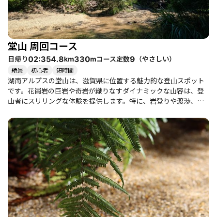
堂山 周回コース
日帰り
コース定数
（
やさしい
）
02:35
4.8
330
9
km
m
絶景
初心者
短時間
湖南アルプスの堂山は、滋賀県に位置する魅力的な登山スポット
です。花崗岩の巨岩や奇岩が織りなすダイナミックな山容は、登
山者にスリリングな体験を提供します。特に、岩登りや渡渉、鎖
場、ザレガレ場などの変化に富んだコースは、アドベンチャー感
満載で、まるでアスレチックのような楽しさがあります。 登山道
は整備されていますが、滑りやすい箇所も多いため、注意が必要
です。特に雨の日や湿った岩場では、慎重に足元を確認しながら
進むことが求められます。登山者たちの体験談からは、時折コー
スを見失ったり、急勾配に苦しむ場面もあったものの、仲間との
おしゃべりや休憩を楽しむことで、和やかな雰囲気が漂っていま
した。 山頂からは草津や大津の街並み、南湖の美しい眺望が広が
り、特に晴れた日にはその景色を独り占めすることができます。
また、春には色とりどりの花々が咲き誇り、特にヤマツツジの時
期にはその美しさが際立ちます。登山後には、近くの温泉や地元