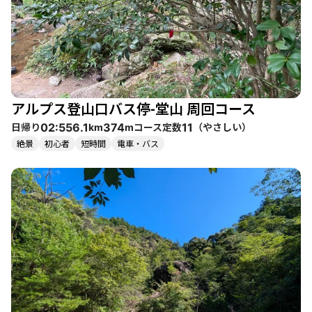
は少し難易度が高いかもしれません。特に、最後の登りは急勾配
で、ロープを使う場面もありますので、注意が必要です。子供連
れや初心者には、十分な準備と注意が求められます。 また、周辺
には温泉や美味しいグルメスポットも点在しており、登山後の楽
しみも豊富です。特に、下山後には地元のイタリアンカフェでの
ランチが人気で、登山の疲れを癒すのにぴったりです。 季節ごと
に異なる魅力を持つ堂山は、何度訪れても新たな発見がある場所
アルプス登山口バス停-堂山 周回コース
です。特に、春の花々や秋の紅葉の時期には、さらに美しい景色
が楽しめます。登山者同士の交流もあり、賑やかな雰囲気の中で
日帰り
コース定数
（
やさしい
）
02:55
6.1
374
11
km
m
の山行は、心に残る思い出となるでしょう。
絶景
初心者
短時間
電車・バス