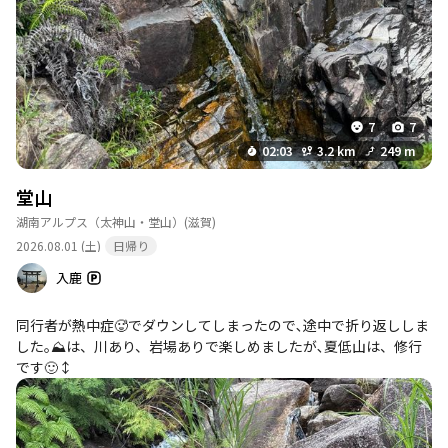
7
7
02:03
3.2 km
249 m
堂山
湖南アルプス（太神山・堂山）
(滋賀)
2026.08.01 (土)
日帰り
入鹿
同行者が熱中症🥵でダウンしてしまったので､途中で折り返ししま
した｡⛰️は、川あり、岩場ありで楽しめましたが､夏低山は、修行
です🙂‍↕️