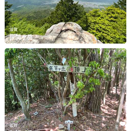
滋賀
笹間ヶ岳
滋賀