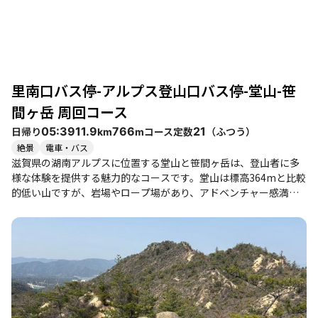
山者が少ないため、落ち着いた雰囲気が漂っています。最後の笹
間ヶ岳では、八畳岩からの眺望が素晴らしく、琵琶湖を見下ろす
特等席として多くの登山者に愛されています。 このコースは、初
心者から健脚者まで楽しめる内容で、特に岩場や急登があるた
め、子供連れや体力に自信のない方は注意が必要です。季節ごと
に異なる景観が楽しめ、特に紅葉の時期は美しい風景が広がりま
里南口バス停-アルプス登山口バス停-堂山-笹
す。周辺には温泉やグルメスポットもあり、登山後の楽しみも豊
富です。 全体的に、湖南アルプスは変化に富んだ登山道で、達成
間ヶ岳 周回コース
感を味わえるコースです。自然の美しさと歴史的な建物を同時に
日帰り
コース定数
（
ふつう
）
05:39
11.9
766
21
km
m
楽しむことができる、素晴らしい登山体験が待っています。
絶景
電車・バス
滋賀県の湖南アルプスに位置する堂山と笹間ヶ岳は、登山者に多
様な体験を提供する魅力的なコースです。堂山は標高364mと比較
的低い山ですが、岩場やロープ場があり、アドベンチャー感満載
の登山道が続きます。特に、渡渉や渓流沿いの道は、自然の美し
さを感じながら楽しむことができ、登山者からは「おもしろすぎ
て感動すら覚える」との声も上がっています。 山頂からは琵琶湖
や周囲の山々の絶景が広がり、特に晴れた日にはその美しさが際
立ちます。登山者たちは、山頂での食事中に突然現れる鳥に驚か
されるハプニングもあり、自然とのふれあいを楽しむことができ
ます。岩場での食事はスリルがあり、注意が必要ですが、開放感
と達成感を味わえる瞬間でもあります。 笹間ヶ岳への道も、ゴツ