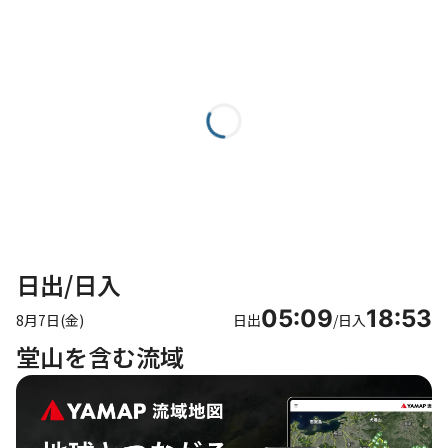
日出/日入
05:09
18:53
8月7日(金)
日出
/
日入
堂山を含む流域