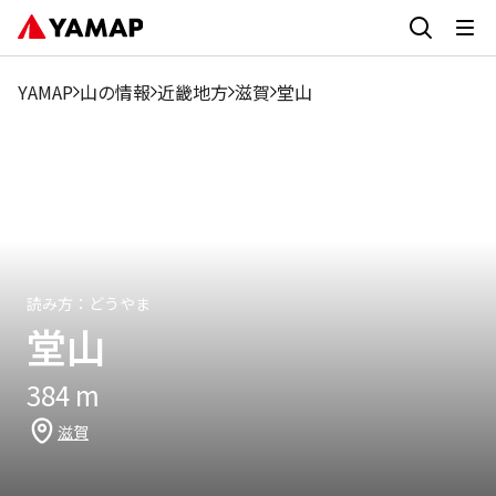
1月
2月
3月
4月
5月
6月
7月
8月
9月
7.79%
3.56%
13.75%
12.09%
9.19%
8.78%
5.39%
4.72%
7.75
YAMAP
山の情報
近畿地方
滋賀
堂山
読み方：
どうやま
堂山
384
m
滋賀