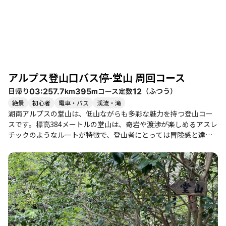
アルプス登山口バス停-堂山 周回コース
日帰り
コース定数
（
ふつう
）
03:25
7.7
395
12
km
m
絶景
初心者
電車・バス
渓流・滝
湖南アルプスの堂山は、低山ながらも多彩な魅力を持つ登山コー
スです。標高384メートルの堂山は、奇岩や渡渉が楽しめるアスレ
チックのようなルートが特徴で、登山者にとっては冒険感と達成
感を味わえる場所です。特に、川沿いを歩く道や岩場の登り下り
は、緊張感と楽しさを同時に提供してくれます。 登山口は田上公
園から始まり、舗装された道を歩いてアクセスできます。途中に
は鎧堰堤などの歴史的な構造物もあり、自然と歴史を感じながら
の登山が楽しめます。特に春にはアセビの花が咲き、景観を一層
華やかに彩ります。山頂からは琵琶湖の美しい眺望が広がり、晴
れた日にはその景色に心が癒されることでしょう。 コースは整備
されているものの、滑りやすい岩場や渡渉が多いため、初心者に