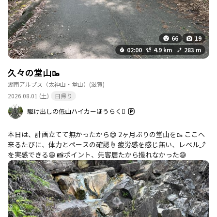
66
19
02:00
4.9 km
283 m
久々の堂山🥾
湖南アルプス（太神山・堂山）
(滋賀)
2026.08.01 (土)
日帰り
駆け出しの低山ハイカーほうらく
本日は、計画立てて無かったから😅 2ヶ月ぶりの堂山を🥾 ここへ
来るたびに、体力とペースの確認☝️ 疲労感を感じ無い、レベル⤴️
を実感できる😆 📸ポイント、先客居たから撮れなかった😅