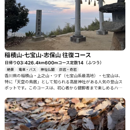
は、ここでの昼食を楽しむことが多く、周囲の美しい景観を堪能
しています。 季節ごとの魅力もあり、春には山桜が咲き誇り、秋
には紅葉が楽しめます。ただし、夏は暑さが厳しく、特に蜘蛛の
巣が多くなるため、注意が必要です。また、冬には雪が舞うこと
もあり、天候によっては景色が変わるため、訪れる時期によって
異なる表情を見せてくれます。 周辺には温泉や美味しいグルメス
ポットも点在しており、登山後の楽しみも充実しています。特
に、琴弾廻廊の温泉は、登山の疲れを癒すのにぴったりです。 こ
稲積山-七宝山-志保山 往復コース
のコースは、静けさと開放感を同時に味わえる場所であり、自然
の中での癒しを求める方にも最適です。登山者たちの感想から
日帰り
コース定数
（
ふつう
）
03:42
6.4
600
14
km
m
も、達成感や冒険感が伝わってきます。ぜひ、七宝山系の美しい
絶景
電車・バス
神社仏閣
巨岩・奇岩
風景を体験してみてください。
香川県の稲積山・上之山・つず（七宝山系最高地）・七宝山は、
特に「天空の鳥居」として知られる高屋神社がある人気の登山ス
ポットです。このコースは、初心者から健脚者まで楽しめるハイ
キング道で、特に家族連れや友人同士での訪問におすすめです。
登山のスタート地点からは、舗装された道をしばらく歩いた後、
急な登りが待っています。特に山頂手前の長い階段は、登山者に
とって一番の試練です。軽装で挑む方も見受けられますが、足元
には注意が必要です。登るにつれて、晴れた日には美しい海の景
色が広がり、特に稜線からの眺望は絶景です。登山者たちは、海