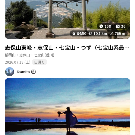
158
36
04:50
10.1 km
769 m
志保山東峰・志保山・七宝山・つず（七宝山系最高地）・上之山・稲積山
稲積山・志保山・七宝山
(香川)
2026.07.18 (土)
日帰り
ikamita