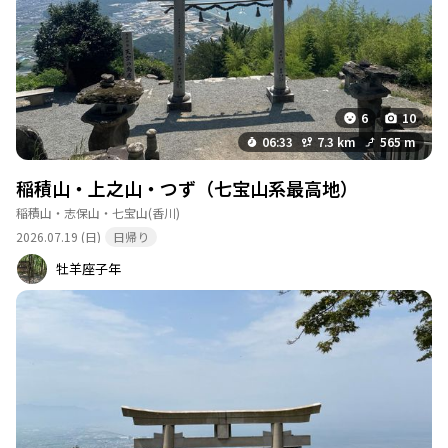
6
10
06:33
7.3 km
565 m
稲積山・上之山・つず（七宝山系最高地）
稲積山・志保山・七宝山
(香川)
2026.07.19 (日)
日帰り
牡羊座子年