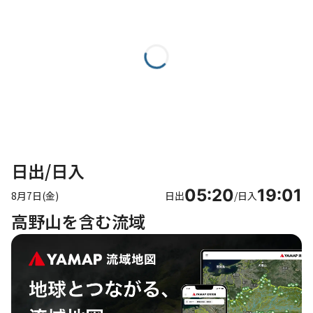
日出/日入
05:20
19:01
8月7日(金)
日出
/
日入
高野山を含む流域