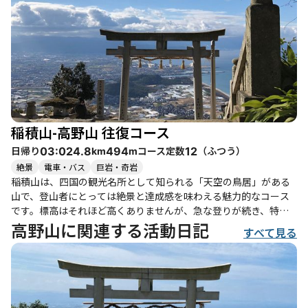
紅葉が美しいことでしょう。 また、コースの途中には「天空の鳥
居」⛩️があり、ここでの景色は特に感動的です。登山者たちは、
ここでの写真撮影を楽しんだり、ブランコで遊んだりと、楽しい
ひとときを過ごしています。登山の後は、近くの美味しい讃岐う
どんを楽しむこともでき、グルメな楽しみも待っています。 ただ
し、注意が必要な箇所もあります。特に急な下りや階段があるた
め、しっかりとした準備が求められます。また、季節によっては
黄砂や天候の影響を受けることもあるため、事前の確認が大切で
す。 このコースは、友人や家族と一緒に楽しむのに最適で、特に
稲積山-高野山 往復コース
女子旅やグループ登山におすすめです。賑やかな雰囲気の中で、
自然を満喫しながら、心温まる思い出を作ることができるでしょ
日帰り
コース定数
（
ふつう
）
03:02
4.8
494
12
km
m
う。
絶景
電車・バス
巨岩・奇岩
稲積山は、四国の観光名所として知られる「天空の鳥居」がある
山で、登山者にとっては絶景と達成感を味わえる魅力的なコース
です。標高はそれほど高くありませんが、急な登りが続き、特に
最後の階段は息を切らすほどの急勾配です。登山靴を履いて挑む
高野山に関連する活動日記
すべて見る
ことをおすすめしますが、スニーカーでも登れるため、初心者や
家族連れでも楽しむことができます。 登山道は舗装された部分か
ら始まり、徐々に未舗装のトレイルへと変わります。途中には美
しい景色を楽しめるポイントがいくつかあり、特に「天空の鳥
居」に到達した瞬間は、振り返ると素晴らしい眺望が広がりま