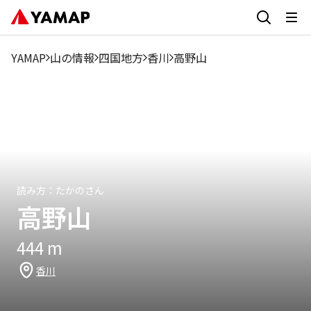
1月
2月
3月
4月
5月
6月
7月
8月
9月
16.22%
10.1%
16.51%
15.37%
7.4%
4.56%
2.42%
2.14%
1.85
YAMAP
山の情報
四国地方
香川
高野山
読み方：
たかのさん
高野山
444
m
香川