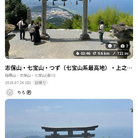
す。海面がキラキラと輝く景色は、訪れる人々を魅了してやみま
せん。登山者たちは、鳥居をくぐった瞬間の感動を「言葉がな
い」と表現するほどです。 また、稲積山からは七宝山への縦走も
可能で、道中には落ち葉の絨毯が広がり、自然の中での癒しを感
じることができます。特に秋には紅葉が美しく、訪れる価値が高
まります。登山の後は、近くの温泉や讃岐うどんを楽しむことが
でき、地元のグルメを堪能することもできます。 ただし、急な登
7
7
りや足元の注意が必要な箇所もあるため、しっかりとした準備を
して挑むことが大切です。特に、夏場は暑さ対策を忘れずに。稲
03:46
9.6 km
721 m
積山は、観光客も多く訪れるため、賑やかな雰囲気を楽しむこと
ができる一方で、静かな時間を求めるなら早朝や平日を狙うのが
志保山・七宝山・つず（七宝山系最高地）・上之山・稲積山
良いでしょう。自然の美しさと人との出会いを楽しむことができ
稲積山・志保山・七宝山
(香川)
る、心温まる登山体験が待っています。
2026.07.26 (日)
日帰り
ちろ