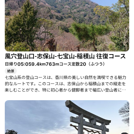
風穴登山口-志保山-七宝山-稲積山 往復コース
日帰り
コース定数
（
ふつう
）
05:05
9.4
763
20
km
m
絶景
七宝山系の登山コースは、香川県の美しい自然を満喫できる魅力
的なルートです。このコースは、志保山から稲積山までの縦走を
楽しむことができ、特に初心者から健脚者まで幅広い登山者にお
すすめです。整備された登山道は歩きやすく、各ピークにはベン
チが設置されており、休憩しながら景色を楽しむことができま
す。 登山者たちの体験談によると、志保山東峰からの眺望は特に
素晴らしく、周囲の山々や海を見渡すことができます。七宝山の
山頂にはブランコがあり、遊び心満載のスポットとしても人気で
す。稲積山の天空の鳥居は観光名所としても知られ、多くの人々
が訪れますが、特に晴れた日には絶景が広がります。登山者たち