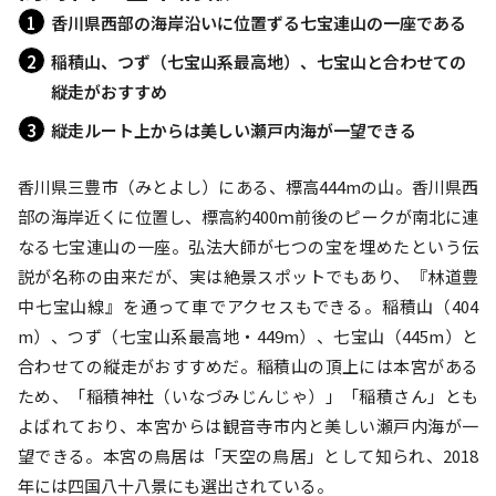
香川県西部の海岸沿いに位置ずる七宝連山の一座である
稲積山、つず（七宝山系最高地）、七宝山と合わせての
縦走がおすすめ
縦走ルート上からは美しい瀬戸内海が一望できる
香川県三豊市（みとよし）にある、標高444mの山。香川県西
部の海岸近くに位置し、標高約400ｍ前後のピークが南北に連
なる七宝連山の一座。弘法大師が七つの宝を埋めたという伝
説が名称の由来だが、実は絶景スポットでもあり、『林道豊
中七宝山線』を通って車でアクセスもできる。稲積山（404
m）、つず（七宝山系最高地・449m）、七宝山（445m）と
合わせての縦走がおすすめだ。稲積山の頂上には本宮がある
ため、「稲積神社（いなづみじんじゃ）」「稲積さん」とも
よばれており、本宮からは観音寺市内と美しい瀬戸内海が一
望できる。本宮の鳥居は「天空の鳥居」として知られ、2018
年には四国八十八景にも選出されている。