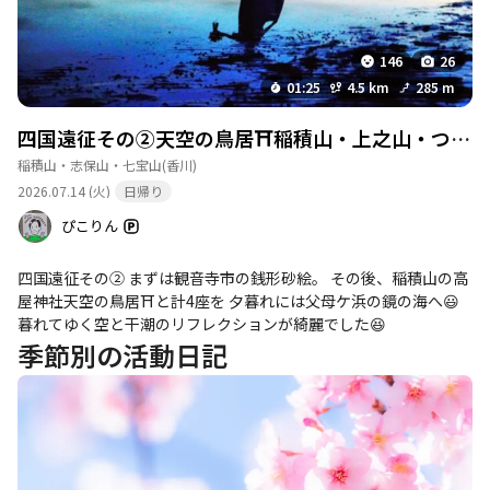
146
26
01:25
4.5 km
285 m
四国遠征その②天空の鳥居⛩️稲積山・上之山・つず（七宝山系最高地）・七宝山
稲積山・志保山・七宝山
(香川)
2026.07.14 (火)
日帰り
ぴこりん
四国遠征その② まずは観音寺市の銭形砂絵。 その後、稲積山の高
屋神社天空の鳥居⛩️と計4座を 夕暮れには父母ケ浜の鏡の海へ😃
暮れてゆく空と干潮のリフレクションが綺麗でした😆
季節別の活動日記