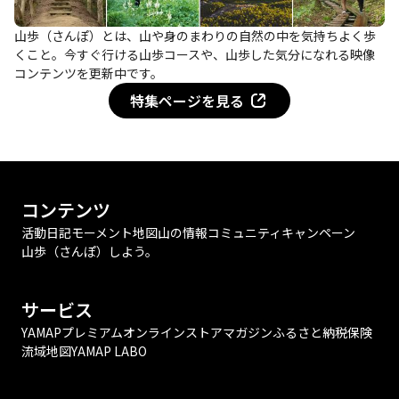
山歩（さんぽ）とは、山や身のまわりの自然の中を気持ちよく歩
くこと。今すぐ行ける山歩コースや、山歩した気分になれる映像
コンテンツを更新中です。
特集ページを見る
コンテンツ
活動日記
モーメント
地図
山の情報
コミュニティ
キャンペーン
山歩（さんぽ）しよう。
サービス
YAMAPプレミアム
オンラインストア
マガジン
ふるさと納税
保険
流域地図
YAMAP LABO