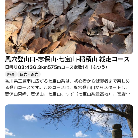
を見下ろしながらのハイキングに感動し、時には「リオデジャネ
イロの山々を思い出した」との声も聞かれます。 天空の鳥居は、
観光客で賑わうスポットで、特に平日でも多くの人々が訪れま
す。ここでの写真撮影は一苦労ですが、鳥居の美しさは訪れる価
値があります。周辺には、イノシシが多く生息しているため、注
意が必要です。また、登山道の整備を行っている地元の登山グル
ープの方々に感謝しながら、快適な登山を楽しむことができま
す。 季節によっては、花々や紅葉が楽しめるため、四季折々の魅
力があります。特に春には桜が美しく、訪れる人々を魅了しま
風穴登山口-志保山-七宝山-稲積山 縦走コース
す。下山後は、近くの讃岐うどん店での食事や、観音寺市の観光
スポットを楽しむこともできます。温泉も近くにあり、登山の疲
日帰り
コース定数
（
ふつう
）
03:43
6.3
575
14
km
m
れを癒すのに最適です。 このコースは、アクセスも良好で、駐車
絶景
巨岩・奇岩
場も整備されていますが、人気のため早めの到着が推奨されま
香川県三豊市に広がる七宝山系は、初心者から健脚者まで楽しめ
す。全体として、達成感や開放感を味わえる素晴らしい登山体験
る登山コースです。このコースは、風穴登山口からスタートし、
が待っています。
志保山東峰、志保山、七宝山、つず（七宝山系最高地）、高野
山、稲積山を縦走します。整備された登山道は歩きやすく、特に
尾根づたいの道はお膝にも優しく、快適な登山体験を提供しま
す。 登山者たちの体験談からは、達成感や癒しを感じられる雰囲
気が伝わってきます。特に、志保山東峰からの眺めは素晴らし
く、瀬戸内海や三豊平野を一望できる展望所も多く、休憩しなが
ら景色を楽しむことができます。春には桜が満開になり、秋には