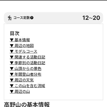
12
20
コース定数
〜
目次
▼
基本情報
▼
周辺の地図
▼
モデルコース
▼
関連する活動日記
▼
季節別の活動日記
▼
山頂からの景色
▼
年間登山者分布
▼
周辺の天気
▼
この山を含む流域
▼
周辺の山
高野山の基本情報