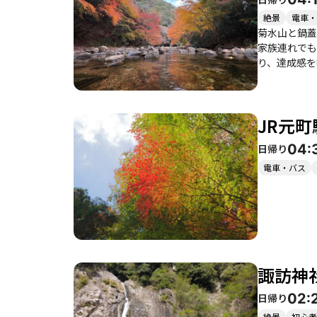
絶景
電車・
菊水山と鍋蓋
家族連れでも
り、達成感を味わ
の、整備され
たときの開放
ごとの魅力も
JR元
す。周辺には布引
め、足元には
04:
日帰り
は、自然の美
たりの場所で
電車・バス
諏訪神
02:
日帰り
絶景
初心者