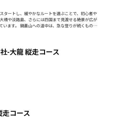
スタートし、緩やかなルートを選ぶことで、初心者や
大橋や淡路島、さらには四国まで見渡せる絶景が広が
な登りが続くもの
った後の急登は、少し体力を要しますが、山頂に着い
、特に霞んだ日でもその美しさは際立ちます。 季節
の登山客で賑わい、茶屋での休憩も楽しみの一つで
社-大龍 縦走コース
りや岩場があるた
ことをおすすめします。全体的に、菊水山と鍋蓋山
を過ごしたい方や、自然観察を楽しみたい方にはぴっ
縦走コース