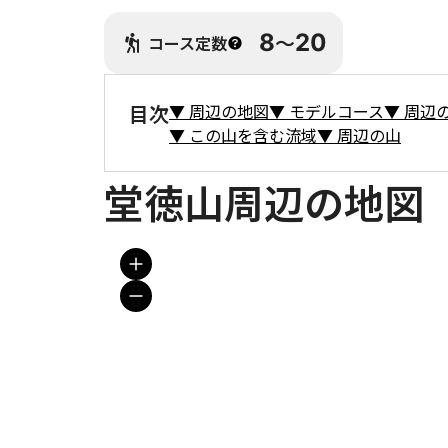
8
〜
20
コース定数
目次
▼
周辺の地図
▼
モデルコース
▼
周辺
▼
この山を含む流域
▼
周辺の山
堂徳山周辺の地図