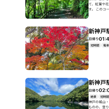
て、紅葉や花
す。 このコースは、初心者から健脚者まで楽しむことができ、特に家族連れや友人同士でのハイキングにおすすめです。登山者たちの体験
談からは、達
キ色の美しい道を歩くことができ、
頃の時期には
新神戸
点在しており、登山後の楽しみも豊富で
とが推奨され
01:
日帰り
自然を満喫し
短時間
電車
新神戸
02:
日帰り
絶景
短時間
神戸の城山・
ものの、登り