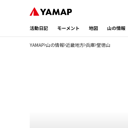
1月
2月
3月
4月
5月
6月
7月
8月
9月
11.56%
7.85%
9.33%
7.37%
8.14%
8.05%
5.44%
5.02%
6.61%
活動日記
モーメント
地図
山の情報
YAMAP
山の情報
近畿地方
兵庫
堂徳山