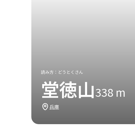
読み方：
どうとくさん
堂徳山
338
m
兵庫