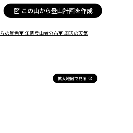
この山から登山計画を作成
らの景色
▼
年間登山者分布
▼
周辺の天気
拡大地図で見る