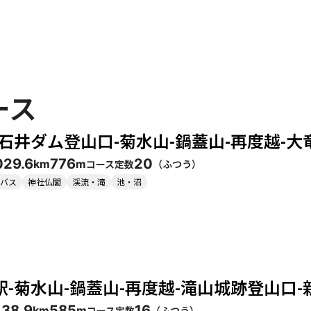
ース
-石井ダム登山口-菊水山-鍋蓋山-再度越-大
02
9.6
776
20
コース定数
（
ふつう
）
km
m
バス
神社仏閣
渓流・滝
池・沼
駅-菊水山-鍋蓋山-再度越-滝山城跡登山口-
13
8.9
585
16
コース定数
（
ふつう
）
km
m