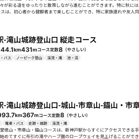
々が彩る道をゆったりと散策しながら進むことができます。特に秋には
成感や開放感を感じながら、静かな自然の中でリフレッシュできること
心が躍ります。 また、森林植物園では、季節ごとに異なる花々が楽しめ、特に紫陽花やシャクナゲが見
多くの訪問者で賑わいます。入園料も手頃で、園内のカフェでの休憩も
駅-滝山城跡登山口 縦走コース
す。 ただし、注意点としては、雨の日には滑りやすい箇所があるため、しっかりとした靴を履くこ
ます。また、特に週末は人が多くなるため、早めの出発が良いでしょう
44
4.1
431
8
コース定数
（
やさしい
）
km
m
ながらのハイキングを楽しむことができるコースです。
・バス
ノーピーク登山
渓流・滝
池・沼
駅-滝山城跡登山口-城山-市章山-錨山・市
09
3.7
367
8
コース定数
（
やさしい
）
km
m
電車・バス
史跡・城跡
渓流・滝
堂徳山・市章山・錨山コースは、新神戸駅からすぐにアクセスできる手
始めてすぐに布引の滝やハーブ園のロープウェイを見上げることができ