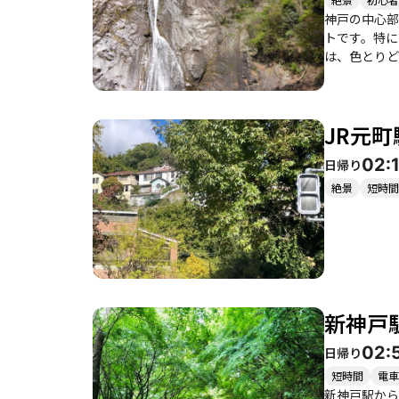
神戸の中心部
トです。特に
は、色とりど
す。また、夜
整備されてお
あるため、注
JR元町
ます。 また、途中には滝山城跡やハーブ園、布引の滝などの観光スポットもあり、登山の合間に立ち寄ることができます。特に布引の滝
は、雨の後に
02:
日帰り
味です。 このコースは、友人や家族と一緒に訪れるのはもちろん、ソロでのんびりと自然を楽しむのにも最適です。特に平日は人が少な
く、静かな山
絶景
短時間
い時間を過ご
新神戸
02:
日帰り
短時間
電車
新神戸駅から