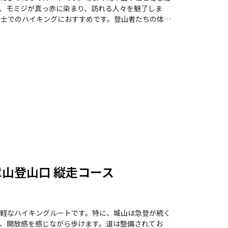
、モミジが真っ赤に染まり、訪れる人々を魅了しま
が伝わってきます。特に、蛇ヶ谷を通る際には、ニシ
楽しみの一つです。周辺には温泉やグルメスポットも
。全体的に整備された道が多く、アクセスも良好で、
章山登山口 縦走コース
軽なハイキングルートです。特に、城山は急登が続く
、開放感を感じながら歩けます。道は整備されてお