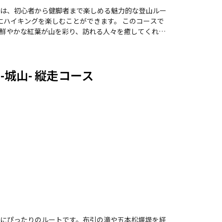
は、初心者から健脚者まで楽しめる魅力的な登山ルー
グを楽しむことができます。 このコースで
鮮やかな紅葉が山を彩り、訪れる人々を癒してくれま
ナスブリッジからの眺めは絶景です。 登山道は
歩けます。ただし、急勾配の箇所や滑りやすい場所も
あるため、無理のないペースで進むことをおすすめし
-城山- 縦走コース
屋で冷たいビールや唐揚げを楽しむのも、登山の醍醐
す。神戸の裏山で、自然と歴史を感じながら、心地よ
にぴったりのルートです。布引の滝や五本松堰堤を経