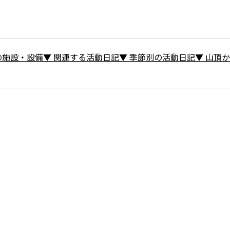
の施設・設備
▼
関連する活動日記
▼
季節別の活動日記
▼
山頂か