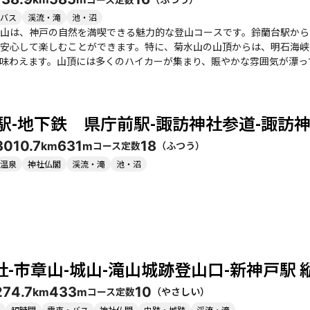
バス
渓流・滝
池・沼
山は、神戸の自然を満喫できる魅力的な登山コースです。鈴蘭台駅から
安心して楽しむことができます。特に、菊水山の山頂からは、明石海峡
えます。山頂には多くのハイカーが集まり、賑やかな雰囲気が漂っています。 鍋蓋山への道中は、急
た階段や道が多く、歩きやすさが向上しています。特に、天王吊橋を渡
感は格別です。鍋蓋山の広い山頂では、180度のパノラマビューが楽しめ
豊かで、春には新緑、秋には紅葉が楽しめます。特に紅葉の時期は多く
町駅-地下鉄 県庁前駅-諏訪神社参道-諏訪神
の滝や大龍寺などの観光スポットもあり、登山後の楽しみも充実しています。 注意点としては、急な下
十分注意が必要です。また、熊の出没情報もあるため、熊鈴を持参する
30
10.7
631
18
コース定数
（
ふつう
）
km
m
しさと達成感を味わえる素晴らしい登山コースです。特に、静かな時間
す。
温泉
神社仏閣
渓流・滝
池・沼
社-市章山-城山-滝山城跡登山口-新神戸駅 
27
4.7
433
10
コース定数
（
やさしい
）
km
m
短時間
電車・バス
神社仏閣
史跡・城跡
渓流・滝