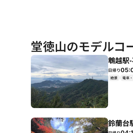
堂徳山のモデルコ
鵯越駅
05:
日帰り
絶景
電車・
鈴蘭台
04:
日帰り