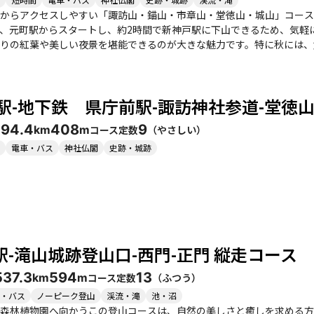
からアクセスしやすい「諏訪山・錨山・市章山・堂徳山・城山」コース
、元町駅からスタートし、約2時間で新神戸駅に下山できるため、気軽にハイキン
りの紅葉や美しい夜景を堪能できるのが大きな魅力です。特に秋には、
の登山では、神戸の街が宝石のように輝く様子を楽しむことができ、特にビー
り、観光ルートも含まれているため、道に迷う心配は少なく、安心して
意が必要です。特に、堂徳山からの下りは急で、体力を消耗することも
駅-地下鉄 県庁前駅-諏訪神社参道-堂徳山
は水量が増し、迫力ある姿を見せてくれます。下山後には、近くの居酒
19
4.4
408
9
コース定数
（
やさしい
）
km
m
歩きを楽しむことができるため、リフレッシュしたい方にもおすすめで
電車・バス
神社仏閣
史跡・城跡
してみてはいかがでしょうか。
駅-滝山城跡登山口-西門-正門 縦走コース
53
7.3
594
13
コース定数
（
ふつう
）
km
m
・バス
ノーピーク登山
渓流・滝
池・沼
森林植物園へ向かうこの登山コースは、自然の美しさと癒しを求める方