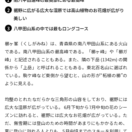
裾野に広がる広大な湿原では高山植物のお花畑が広がり
美しい
八甲田山系の中では最もロングコース
櫛ヶ峯（くしがみね）は、青森県の南八甲田山系にある火山
である。南八甲田山系の最高峰である。「櫛ヶ峰」や「櫛ガ
峰」と記述されることもある。また、隣の下岳 (1342m) の関
係から「上岳」と呼ばれることもある。東北百名山に選ばれ
ている。駒ケ峰など東側から望むと、山の形が“柘植の櫛”の
ように見える。

均整のとれたなだらかな三角形の山容をしており、裾野には
広大な湿原が広がっている。 6月下旬から7月中旬の花のシー
ズンに訪れると、裾野には広大なお花畑が広がっている。た
だ、無雪期には登山のための時間があまりにもかかるため、
夏に登山に訪れる人よりも、5月中頃までのスキーを利用して