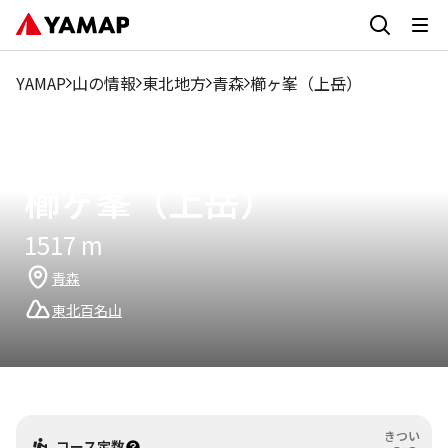
1月
2月
3月
4月
5月
6月
7月
8月
9月
YAMAP
山の情報
東北地方
青森
櫛ヶ峯（上岳）
2.19%
1.46%
5.84%
31.39%
46.72%
2.92%
1.46%
2.92%
2.19
読み方：
くしがみね
櫛ヶ峯（上岳）
1517
m
青森
東北百名山
きつい
コース定数