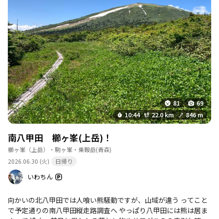
81
69
10:44
22.0 km
846 m
南八甲田 櫛ヶ峯(上岳)！
櫛ヶ峯（上岳）・駒ヶ峯・乗鞍岳
(青森)
2026.06.30 (火)
日帰り
いわちん
向かいの北八甲田では人喰い熊騒動ですが、山域が違う ってこと
で予定通りの南八甲田縦走路調査へ やっぱり八甲田には熊は居ま