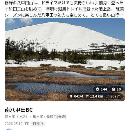
新緑の八甲田山は、ドライブだけでも気持ちいい♪ 前月に登った
十和田三山を眺めて、 年明け潮風トレイルで登った階上岳、 紅葉
シーズンに楽しんだ八甲田の迫力も楽しめて、 とても良い山行で
した。 強風でしたが、岩手山や白神山地も眺望できる美しい眺
め、ただ山頂は、強風で体温下がって、低い笹の中で休憩☕️ 雪も
ツボらず、縦横無尽に歩ける楽しさ、残雪期ならではですが、笹
藪やモンスター達が目を覚まして、モンスターの周りや狭いとこ
ろは短いナイフリッジなってきて、池塘も雪解け進んできている
ようです。 池塘もたくさんあって、水芭蕉が咲き始めてました。
酸ヶ湯温泉近辺では、まだ熊の目撃情報少ないのですが、樹木の
革が最近剥かれているようなところもチラホラ… 軽アイゼンで登
れましたが、酸ヶ湯でも10度を超えてきているので、スノーシュ
ーはあったほうが良さそう。 山頂直下から見事なスキーかスノボ
の滑り後、 よくあの絶壁を下れるものだと感心して下山に着きま
した。 帰りは新緑の奥入瀬渓谷をゆっくりドライブしてとてもい
144
10
い季節です🌲
04:34
12.4 km
867 m
南八甲田BC
櫛ヶ峯（上岳）・駒ヶ峯・乗鞍岳
(青森)
2026.05.10 (日)
日帰り