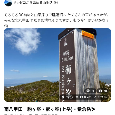
Re:ゼロから始める山生活
そろそろBC納めと山菜採りで睡蓮沼へ たくさんの車があったが、
みんな北八甲田 まだまだ滑れそうですが、もう今年はいいかな？
🤔
71
28
05:57
13.0 km
892 m
南八甲田 駒ヶ峯・櫛ヶ峯(上岳)・猿倉岳⛷️