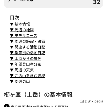
32
目次
▼
基本情報
▼
周辺の地図
▼
モデルコース
▼
周辺の施設・設備
▼
関連する活動日記
▼
季節別の活動日記
▼
山頂からの景色
▼
年間登山者分布
▼
周辺の天気
▼
この山を含む流域
▼
周辺の山
櫛ヶ峯（上岳）の基本情報
出典:
Wikipedia
南八甲田連峰の最奥部にある最高峰