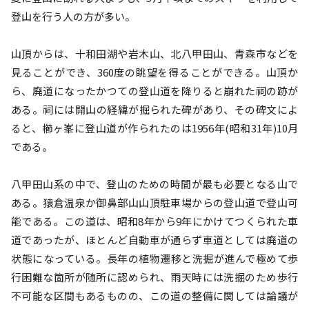
登山を行う人の方が多い。

山頂からは、十和田湖や岩木山、北八甲田山、青森市などを
見ることができ、360度の眺望を得ることができる。山頂か
ら、廃道になったかつての登山道を降りると崩れた祠の跡が
ある。祠には開山の経緯が掘られた碑があり、その碑文によ
ると、櫛ヶ峯に登山道が作られたのは1956年(昭和31年)10月
である。

八甲田山系の中で、登山のための時間が最も必要となる山で
ある。猿倉温泉か御鼻部山山頂駐車場からの登山道で登山可
能である。この道は、昭和8年から9年にかけてつくられた車
道であったが、ほとんど自動車が通らず車道としては廃道の
状態になっている。長年の植物遷移と洗掘が進んで極めて歩
行困難な箇所が随所に認められ、雨天時には洗掘のため歩行
不可能な区間もあるものの、この道の整備に関しては論議が