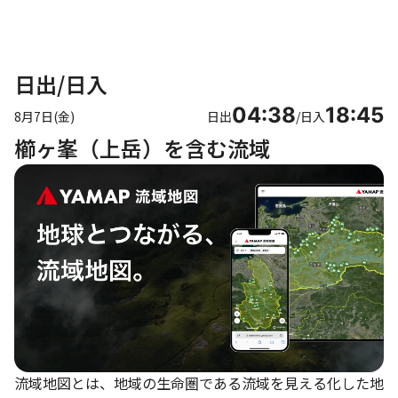
日出/日入
04:38
18:45
8月7日(金)
日出
/
日入
櫛ヶ峯（上岳）を含む流域
流域地図とは、地域の生命圏である流域を見える化した地