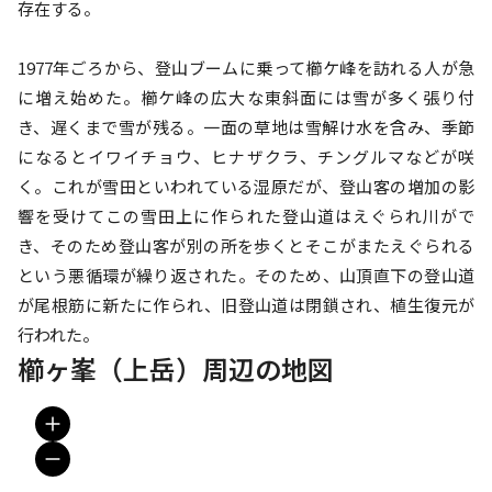
存在する。

1977年ごろから、登山ブームに乗って櫛ケ峰を訪れる人が急
に増え始めた。櫛ケ峰の広大な東斜面には雪が多く張り付
き、遅くまで雪が残る。一面の草地は雪解け水を含み、季節
になるとイワイチョウ、ヒナザクラ、チングルマなどが咲
く。これが雪田といわれている湿原だが、登山客の増加の影
響を受けてこの雪田上に作られた登山道はえぐられ川がで
き、そのため登山客が別の所を歩くとそこがまたえぐられる
という悪循環が繰り返された。そのため、山頂直下の登山道
が尾根筋に新たに作られ、旧登山道は閉鎖され、植生復元が
行われた。
櫛ヶ峯（上岳）周辺の地図