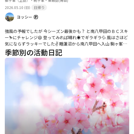
櫛ヶ峯（上岳）・駒ヶ峯・乗鞍岳
(青森)
2026.05.10 (日)
日帰り
ヨッシー
強風の予報でしたが 今シーズン最後かも？ と南八甲田のＢＣスキ
ー⛷️にチャレンジ😄 登ってみれば晴れ☀️でギラギラ💦 風はさほど
気にならずラッキーでした✌️ 睡蓮沼から南八甲田へ入山 駒ヶ峯を
経由して櫛ヶ峯到着💦 360度、絶景でしたー👍😄 櫛ヶ峯で青森市
季節別の活動日記
のSさんとご一緒させていただき、戻りの駒ヶ峯と更には猿倉岳ま
で案内してもらい、後は一気に睡蓮沼方向に滑降⛷️ 楽しい山行、
ありがとうございました😄 明日はきっと筋肉痛になる予感😅 来週
も南八甲田🏔️良さそう、かも⁇ 帰りはいつもの十和田市民の家♨️31
0 今日も山登りできることに感謝です🙏