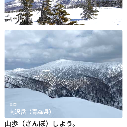
青森
逆川岳
青森
南沢岳（青森県）
山歩（さんぽ）しよう。