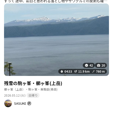
すって 途中、前日と思われる落とし物やサワグルミの皮剥も確認
できましたからね✋ 標柱は軒並みやられているし、毛まで付いて
る😱 最近襲われたのは全てタケノコ採りの方々 登山者までとばっ
ちりを受けてしまいました 特別保護地域だから植物採取はダメな
んですよ〜 往復22キロは長い… ひたすら長い＿|￣|○ ずーっと樹
林帯で眺望がない･･･ 結構ぬかるんでいるところもあるので、足元
には注意が必要 でも待ち受けていた景色は素晴らしい👍 足下には
たくさんの花‼️ マイナーな山だからか登山道のすぐ脇に沢山咲い
ています 十和田湖、北八甲田はもちろん、雲が多かったので見え
ませんでしたが陸奥湾や早池峰なんかも見ることができる眺望の
山です 湿原がもう少し近かったらなぁ 書いているのは２日後です
が、今日から熊騒動のおかげで入山禁止となってしまいました 残
念！ 行けたのはラッキー ですね
42
20
04:33
11.9 km
760 m
残雪の駒ヶ峯・櫛ヶ峯(上岳)
櫛ヶ峯（上岳）・駒ヶ峯・乗鞍岳
(青森)
2026.05.12 (火)
日帰り
SASUKE