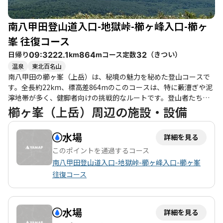
南八甲田登山道入口-地獄峠-櫛ヶ峰入口-櫛ヶ
峯 往復コース
日帰り
コース定数
（
きつい
）
09:32
22.1
864
32
km
m
温泉
東北百名山
南八甲田の櫛ヶ峯（上岳）は、秘境の魅力を秘めた登山コースで
す。全長約22km、標高差864mのこのコースは、特に藪漕ぎや泥
濘地帯が多く、健脚者向けの挑戦的なルートです。登山者たちの
体験からは、原始的な自然の中での静寂や達成感が感じられ、特
櫛ヶ峯（上岳）周辺の施設・設備
に秋の紅葉シーズンには美しい景観が広がります。山頂からは360
度の絶景が楽しめ、岩木山や八甲田山、十和田湖などの名所を一
水場
詳細を見る
望できます。 登山道は整備が進んでいる部分もありますが、依然
として荒れた箇所が多く、特に乗鞍岳分岐からは笹や小枝を掻き
このポイントを通過するコース
分ける必要があります。登山者の中には、長靴を推奨する声もあ
南八甲田登山道入口-地獄峠-櫛ヶ峰入口-櫛ヶ峯
り、足元の注意が必要です。特に雨の後は道が滑りやすくなるた
往復コース
め、慎重な行動が求められます。登山者たちは、藪漕ぎをしなが
らも、リキ君のような犬と共に楽しむ姿が見られ、仲間との団体
行動が賑やかさを増しています。 このコースは、静けさと自然の
水場
詳細を見る
美しさを求める方に最適で、特に秋の紅葉や春の花々が見られる
季節には、訪れる価値があります。周辺には猿倉温泉もあり、登