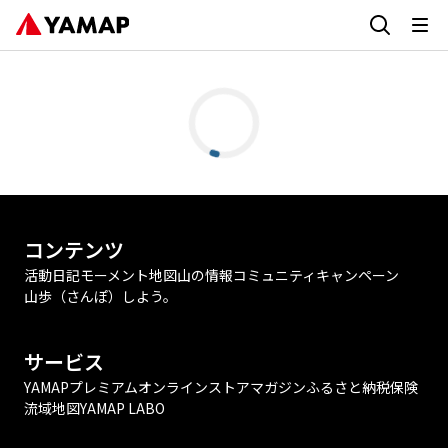
コンテンツ
活動日記
モーメント
地図
山の情報
コミュニティ
キャンペーン
山歩（さんぽ）しよう。
サービス
YAMAPプレミアム
オンラインストア
マガジン
ふるさと納税
保険
流域地図
YAMAP LABO