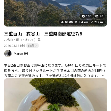
106
20
03:00
5.4 km
732 m
三重百山 亥谷山 三重県南部遠征7/8
八鬼山・頂山・オハイ
(三重)
2026.03.13 (金)
日帰り
Maron
本日2番目のお山は亥谷山になります。反時計回りの周回ルートで
進みます。 取り付きからルートが？でまぁ目の前の斜面が目的地
方面なので突き進みます。？を過ぎれば杉樹林帯に入ります。暫
くは杉樹林の斜面をひたすら登ります。足元は間伐材もほとんど
無く良く手入れされた杉樹林です。暫く進むと左へ巻いていくの
が正解みたいですが直登します。直登でも問題無いと思うルート
ですが、たぶん直登ルートは大きな岩が多くなり安全性が低いか
ら？かも知れません。途中からケーブルテレビのアンテナ線？が
現れます。 基本このケーブルが亥谷山手前まで続きますのでこの