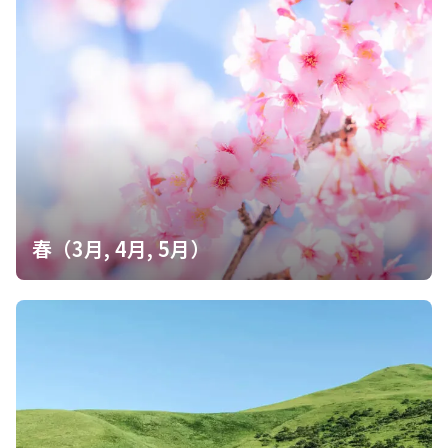
らしい景色を堪能できました。 山頂から林道への下りは、中部電
力の巡視路を利用。鉄塔への看板が細かくあるので見逃さないよ
うに😅 駐車場：登山口近く墓地の向かいにある駐車スペースを利
用。トイレ無。 なお、賀田インターから海岸に突き当た
るまで下るときれいなトイレ有。 風呂：夢古道おわせ・夢古道の
湯（750円） 露天風呂（釜風呂2つ）、サウナ有。 シャンプー、コ
ンディショナー、ボディソープ有 東紀州10座：亥谷山（いたにや
ま）（7座目） ■未ハント ・一族山（いちぞくやま） ・大丹倉
（おおにぐら） ・妙見山（みょうけんさん） ■ハント済 ・八鬼山
（やきやま）：2023/3/3 ・高峰山（たかみねさん）：2023/3/3 ・
天狗倉山（てんぐぐらやま）：2022/12/31 ・便石山（びんしや
ま）：2022/12/31 ・子ノ泊山（ねのとまりやま）：2020/1/2 ・
春（3月, 4月, 5月）
大烏帽子山（おおえぼしやま）：2018/1/1 ピークハントした山：
2座 ヒヨ山・亥谷山