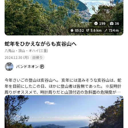
199
36
05:52
5.6 km
734 m
蛇年をひかえながらも亥谷山へ
八鬼山・頂山・オハイ
(三重)
2024.12.30 (月)
日帰り
バンドネオン
今年さいごの登山は亥谷山へ。 亥年には混みそうな亥谷山は、蛇
年を目前にしたこの日、ほかに登山者は皆無であった。 ※反時計
周りがオススメで、時計周りだと山頂付近の急斜面の危険度が増
すうえ、道迷いの確率が高くなります。