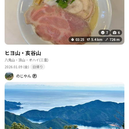
ケーブルがルートになります。 ひよの山を過ぎれば急勾配も終わ
り軽いアップダウンの繰り返しになります。亥谷山近くまで進む
と２カ所の岩場が現れます。 １つ目は右から巻いて行きます。 ２
つ目はケーブルに合わせて直登です。 登りきったと思ったら偽ピ
ークで一旦下り梯子を登り亥谷山到着です。海側には眺望があり
ます。 下山は鉄塔巡視路があり多くのピンクテープや岩に赤丸が
7
6
あり明瞭です。一気に500m近く下りますが明瞭ルートで余り苦に
03:25
5.4 km
726 m
はなりません。 スタート時に駐車場に４台車が停まっていたので
人と出会えるかと期待してましたがすれ違い0人でした。３時間の
ヒヨ山・亥谷山
山行で周回してきました。山頂以外は眺望は無かったです。
八鬼山・頂山・オハイ
(三重)
2026.01.09 (金)
日帰り
のじやん