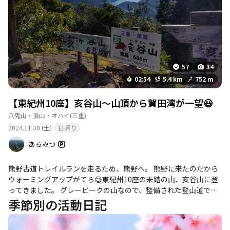
57
34
02:54
5.4 km
752 m
【東紀州10座】亥谷山〜山頂から賀田湾が一望😃
八鬼山・頂山・オハイ
(三重)
2024.11.30 (土)
日帰り
あらみつ
熊野古道トレイルランを走るため、熊野へ。 熊野に来たのだから
ウォーミングアップがてら😅東紀州10座の未踏の山、亥谷山に登
ってきました。 グレーピークの山なので、整備された登山道では
ありせん。 ヒヨ山まではかなりの急登です。またヒヨ山近くから
季節別の活動日記
の尾根からはケーブルがあり、亥谷山山頂まで続いてます。少し
邪魔かな(^_^;) それでも、亥谷山山頂からは加賀湾を一望。素晴