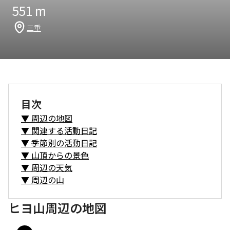
551
m
三重
目次
▼
周辺の地図
▼
関連する活動日記
▼
季節別の活動日記
▼
山頂からの景色
▼
周辺の天気
▼
周辺の山
ヒヨ山周辺の地図