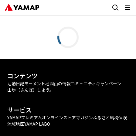
コンテンツ
活動日記
モーメント
地図
山の情報
コミュニティ
キャンペーン
山歩（さんぽ）しよう。
サービス
YAMAPプレミアム
オンラインストア
マガジン
ふるさと納税
保険
流域地図
YAMAP LABO