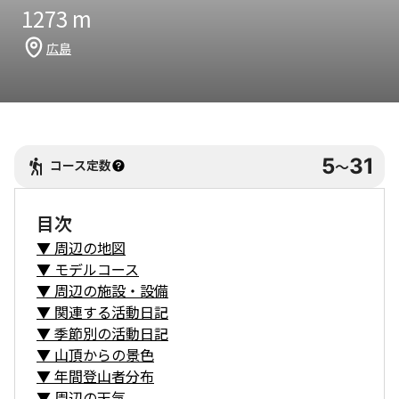
1273
m
広島
5
31
コース定数
〜
目次
▼
周辺の地図
▼
モデルコース
▼
周辺の施設・設備
▼
関連する活動日記
▼
季節別の活動日記
▼
山頂からの景色
▼
年間登山者分布
▼
周辺の天気