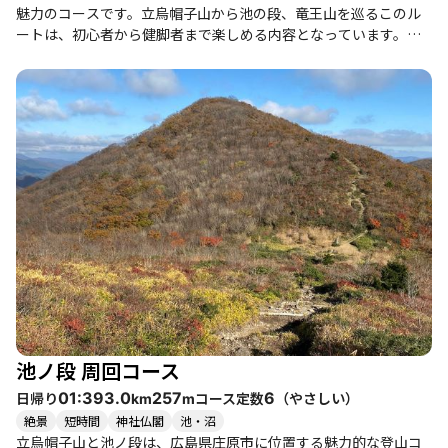
魅力のコースです。立烏帽子山から池の段、竜王山を巡るこのル
ートは、初心者から健脚者まで楽しめる内容となっています。特
に秋のシーズンには、ホツツジの真っ赤な紅葉が見事で、周囲の
ブナやナラの木々とともに、色とりどりの景観が広がります。 登
山者たちの体験談によれば、立烏帽子の駐車場は早朝は空いてい
ますが、日中は混雑することが多いので、早めの出発をおすすめ
します。道は整備されており、歩きやすいですが、特に立烏帽子
からの道は離合が難しい場所もあるため、注意が必要です。登山
中は、時折霧や雨に見舞われることもありますが、晴れ間が見え
ると、比婆山連峰の素晴らしい眺望が楽しめます。 また、コース
の途中には、ススキや秋の花々が点在しており、自然の美しさを
感じながらのハイキングが楽しめます。登山後には、近くの蕎麦
処や温泉でのリフレッシュもおすすめです。特に比和温泉は清潔
感があり、リーズナブルな価格で利用できるため、登山の疲れを
癒すのに最適です。 このコースは、友人や家族と一緒に楽しむの
にぴったりで、特に紅葉の時期には多くの登山者で賑わいます。
秋の風情を感じながら、心地よい登山体験をぜひ味わってみてく
池ノ段 周回コース
ださい。
日帰り
コース定数
（
やさしい
）
01:39
3.0
257
6
km
m
絶景
短時間
神社仏閣
池・沼
立烏帽子山と池ノ段は、広島県庄原市に位置する魅力的な登山コ