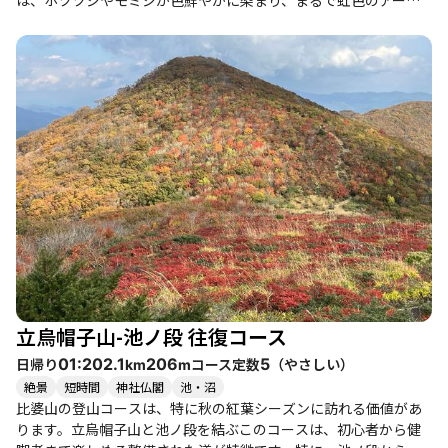
は、ホツツジやモミジが色鮮やかに染まり、まるで虹色のアーチ
のような景観が広がります。登山者たちは、赤やオレンジの葉が
丘に筋状に並ぶ様子に感動し、思わず写真を撮りたくなることで
しょう。 冬には、ブナ純林の神秘的な雪景色が魅力です。雪が降
り積もった中を歩くと、ふかふかの新雪が心地よく、静けさの中
で自然の美しさを堪能できます。特に、霧氷がつく瞬間や、青空
が顔を出す瞬間は、登山者にとって特別なご褒美となります。登
山者たちは、雪の中での達成感や冒険感を味わいながら、時には
心折れそうになりながらも仲間と励まし合い、無事に目的地に到
達する喜びを感じています。 このコースは初心者から健脚者まで
楽しめるため、家族連れや友人同士での登山にもおすすめです。
ただし、冬季は雪が深くなるため、しっかりとした装備が必要で
す。また、道が見えにくくなることもあるため、ルートファイン
ディングのスキルも求められます。 周辺には、温泉や地元のグル
メも楽しめるスポットが点在しており、登山後のリフレッシュに
も最適です。特に、庄原市のリストアステーションでは、地元の
立烏帽子山-池ノ段 往復コース
美味しい料理を味わうことができ、登山の疲れを癒してくれま
す。 立烏帽子山と池ノ段は、自然の美しさと登山の楽しさを存分
日帰り
コース定数
（
やさしい
）
01:20
2.1
206
5
km
m
に味わえる場所です。季節ごとの魅力を感じながら、ぜひ訪れて
絶景
短時間
神社仏閣
池・沼
みてください。
比婆山の登山コースは、特に秋の紅葉シーズンに訪れる価値があ
ります。立烏帽子山と池ノ段を結ぶこのコースは、初心者から健