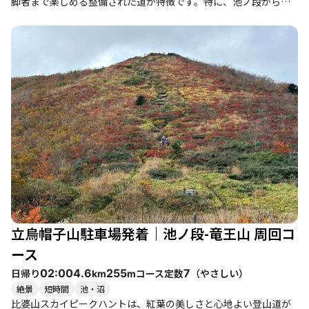
脚者まで楽しめる整備された道が特徴です。特に、池ノ段からの
眺望は素晴らしく、赤や黄色に染まった木々が織りなす美しい景
観は、まさに「神のカーペット」と称されるにふさわしいもので
す。 登山者たちの体験談からは、紅葉の美しさに感動し、心が癒
される瞬間が多く語られています。特に、立烏帽子山からの景色
は圧巻で、晴れた日には遠くの大山や吾妻山も望むことができま
す。紅葉のピーク時期には、池ノ段の周辺は多くの人で賑わい、
カメラを手にした訪問者が秋の美しさを収めようとしています。
このコースは、特に秋に訪れると、色とりどりの紅葉を楽しむこ
とができ、また、ススキの穂が輝く様子も見逃せません。登山道
は整備されており、アクセスも良好ですが、狭い道が多いため、
運転には注意が必要です。特に週末は混雑することがあるため、
早めの出発をおすすめします。 周辺には、温泉や地元の美味しい
グルメスポットも点在しており、登山後の楽しみも豊富です。特
に、奥出雲の蕎麦は多くの登山者に人気で、登山の疲れを癒すの
にぴったりです。紅葉の美しい時期に、ぜひこのコースを訪れ
立烏帽子山駐車場発着｜池ノ段-竜王山 周回コ
て、心温まる体験をしてみてはいかがでしょうか。
ース
日帰り
コース定数
（
やさしい
）
02:00
4.6
255
7
km
m
絶景
短時間
池・沼
比婆山スカイピークハントは、紅葉の美しさと心地よい登山道が