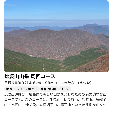
った声が多く聞かれます。 このコースは、初心者から健脚者まで
楽しめるレベル感で、特に平日には人が少なく、のんびりとした
雰囲気の中で登山を楽しむことができます。登山道は整備されて
おり、歩きやすいですが、雨の日は足元が滑りやすくなるため注
意が必要です。また、気温差が大きいため、服装選びには工夫が
求められます。 登山の途中には、展望地があり、そこからは素晴
らしい眺望が広がります。特に立烏帽子山の頂上では、神の絨毯
と称される美しい景色が広がり、登山者たちの達成感を高めま
す。池ノ段では、紅葉とともに初冠雪の大山が見えることもあ
り、感動的な瞬間を提供してくれます。 また、登山後には近くの
比婆山温泉でのんびりと疲れを癒すこともでき、周辺には美味し
いグルメや観光スポットも点在しています。特に、秋の紅葉シー
ズンには多くの人が訪れるため、早めの計画をおすすめします。
自然の中で心をリフレッシュし、素晴らしい景観を楽しむことが
比婆山山系 周回コース
できるこのコースは、訪れる価値が十分にあります。
日帰り
コース定数
（
きつい
）
08:02
14.6
1199
31
km
m
絶景
パワースポット
中国百名山
池・沼
比婆山連峰は、広島県の美しい自然を楽しむための魅力的な登山
コースです。このコースは、牛曳山、伊良谷山、毛無山、烏帽子
山、比婆山、池ノ段、立烏帽子山、竜王山といった多彩な山々を
巡ることができ、特に秋の紅葉シーズンにはその美しさが際立ち