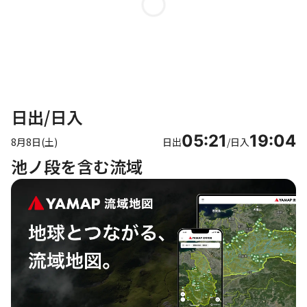
日出/日入
05:21
19:04
8月8日(土)
日出
/
日入
池ノ段を含む流域