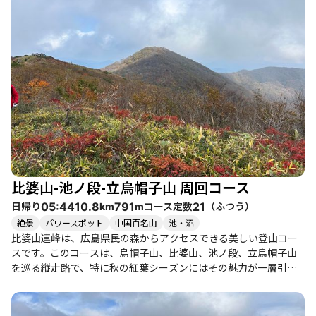
比婆山-池ノ段-立烏帽子山 周回コース
日帰り
コース定数
（
ふつう
）
05:44
10.8
791
21
km
m
絶景
パワースポット
中国百名山
池・沼
比婆山連峰は、広島県民の森からアクセスできる美しい登山コー
スです。このコースは、烏帽子山、比婆山、池ノ段、立烏帽子山
を巡る縦走路で、特に秋の紅葉シーズンにはその魅力が一層引き
立ちます。 登山者たちの体験談によると、紅葉はグラデーション
が美しく、特に池ノ段からの眺望は圧巻です。青空の下で色とり
どりの紅葉を楽しむことができ、心が癒される瞬間が多くありま