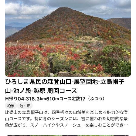
す。特に、晴れ間が見えた時の景色は「ずっと眺めていたい」と
感じるほどの美しさです。登山者たちは、紅葉のピークを過ぎた
時期でも、ホツツジの赤が美しく映える景色を楽しんでいます。
このコースは、初心者から健脚者まで楽しめる道が整備されてお
り、特に家族連れや友人同士での登山におすすめです。道中には
滑りやすい箇所もあるため、注意が必要ですが、全体的には歩き
やすい道が続いています。特に、池ノ段からの下りは、景色を楽
しみながらのんびりと歩けるため、疲れも吹き飛びます。 また、
登山の後には比婆山温泉や地元のグルメを楽しむことができ、特
に「俺んぢ」というイタリアンのお店や、ホルモンうどんが人気
です。登山の疲れを癒しながら、仲間と共に楽しい時間を過ごす
ことができます。 季節ごとの魅力もあり、春には新緑、夏には涼
ひろしま県民の森登山口-展望園地-立烏帽子
しい風を感じながら、秋には紅葉、冬には静かな雪景色を楽しむ
ことができます。特に秋の紅葉シーズンは、訪れる人々で賑わい
山-池ノ段-越原 周回コース
を見せるため、早めの出発をおすすめします。 このように、比婆
日帰り
コース定数
（
ふつう
）
04:31
8.3
610
17
km
m
山連峰は自然の美しさと登山の楽しさを兼ね備えた素晴らしいコ
絶景
池・沼
ースです。ぜひ、仲間や家族と共に訪れてみてはいかがでしょう
比婆山の立烏帽子山は、四季折々の自然美を楽しめる魅力的な登
か。
山コースです。特に冬のシーズンには、雪に覆われた幻想的な景
色が広がり、スノーハイクやスノーシューを楽しむことができま
す。登山者たちは、真っ白な雪原を歩きながら、樹氷や霧氷の美