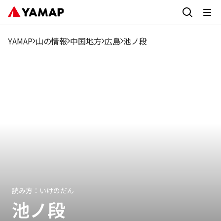
1月
2月
3月
4月
5月
6月
7月
8月
9月
1
1.47%
1.31%
1.62%
2.39%
5.4%
3.32%
4.7%
5.94%
10.71%
17
YAMAP
山の情報
中国地方
広島
池ノ段
読み方：
いけのだん
池ノ段