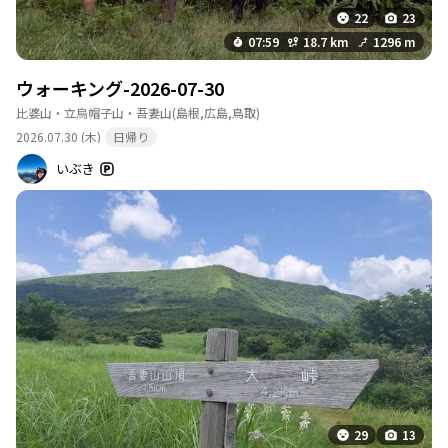
22
23
07:59
18.7 km
1296 m
ウォーキング-2026-07-30
比婆山・立烏帽子山・吾妻山
(島根,広島,鳥取)
2026.07.30 (木)
日帰り
いぶき
29
13