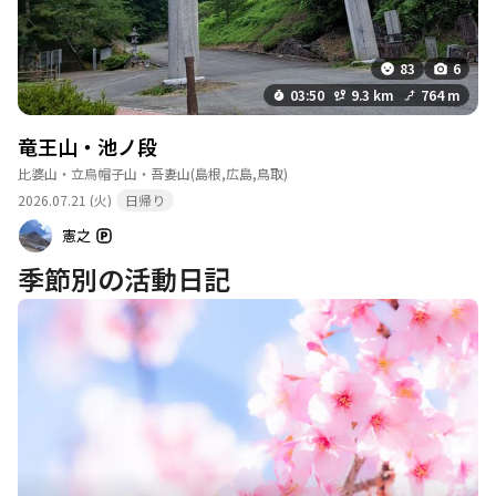
83
6
03:50
9.3 km
764 m
竜王山・池ノ段
比婆山・立烏帽子山・吾妻山
(島根,広島,鳥取)
2026.07.21 (火)
日帰り
憲之
季節別の活動日記