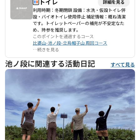
トイレ
詳細を見る
できます。
利用時期：冬期閉鎖 設備：水洗・仮設トイレ併
設・バイオトイレ使用停止 補足情報：概ね清潔
です。トイレットペーパーの補充が不安定なた
め、持参を推奨します。
このポイントを通過するコース
比婆山-池ノ段-立烏帽子山 周回コース
…
続きを見る
池ノ段に関連する活動日記
すべて見る