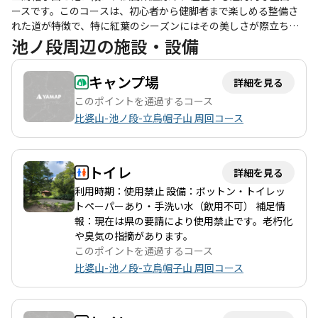
ースです。このコースは、初心者から健脚者まで楽しめる整備さ
れた道が特徴で、特に紅葉のシーズンにはその美しさが際立ちま
す。登山者たちは、立烏帽子駐車場から出発し、池ノ段へと向か
池ノ段周辺の施設・設備
う途中、心地よい風と共に素晴らしい景色を楽しむことができま
す。 登山中には、アサギマダラや様々な花々、特にシラヒゲソウ
キャンプ場
詳細を見る
やアケボノシュスランなどの秋の山野草が出迎えてくれます。特
に池ノ段では、湿原のような景観が広がり、シラヒゲソウやイワ
このポイントを通過するコース
ショウブが咲き誇る様子は、訪れる人々に癒しを与えます。登山
比婆山-池ノ段-立烏帽子山 周回コース
者たちは、稜線からの眺望や、風に揺れるススキの穂を楽しみな
がら、心地よい時間を過ごしています。 このコースは、特に秋の
紅葉シーズンに訪れることをおすすめします。木々が色づく様子
トイレ
詳細を見る
は圧巻で、登山者たちはその美しさに感動し、写真を撮る手が止
まらないほどです。また、春には新緑が美しく、四季折々の自然
利用時期：使用禁止 設備：ボットン・トイレッ
を楽しむことができます。 注意点としては、道中にヘビや虫が出
トペーパーあり・手洗い水（飲用不可） 補足情
現することもあるため、注意が必要です。また、越原越を経由す
報：現在は県の要請により使用禁止です。老朽化
るルートもあり、こちらも歩きやすく、景色を楽しみながらの下
や臭気の指摘があります。
山が可能です。周辺には、道の駅たかのや温泉もあり、登山後の
このポイントを通過するコース
リフレッシュにも最適です。 このコースは、友人や家族と一緒に
比婆山-池ノ段-立烏帽子山 周回コース
楽しむのにぴったりで、特に花や自然を愛する方々にはたまらな
い場所です。登山の後には、温泉で疲れを癒し、美味しい地元の
グルメを楽しむこともできるため、充実した一日を過ごすことが