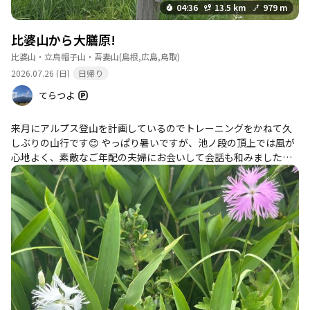
04:36
13.5 km
979 m
比婆山から大膳原!
比婆山・立烏帽子山・吾妻山
(島根,広島,鳥取)
2026.07.26 (日)
日帰り
てらつよ
来月にアルプス登山を計画しているのでトレーニングをかねて久
しぶりの山行です😊 やっぱり暑いですが、池ノ段の頂上では風が
心地よく、素敵なご年配の夫婦にお会いして会話も和みました☺️
大膳原をおすすめされましたので、予定ルートではなかったです
が、少し寄り道しました! 熊🐻が怖いですが、野営出来たら素敵な
草原でした😊 登り返しがきつかったですが良いトレーニングで
す！ 帰りはゆっくらのサウナでしっかり整って楽しい1日になり
ました✨