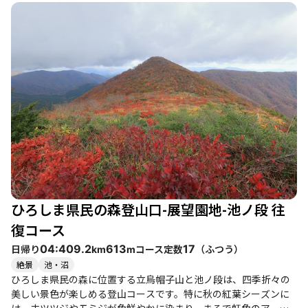
者から健脚者まで楽しめるコースです。 登山者たちの体験談から
は、達成感や癒し、開放感が感じられます。特に熊野神社の大杉
からのパワーを感じる瞬間や、那智の滝の迫力に心を奪われる様
子が印象的です。紅葉のピーク時には、池の段からの眺望が素晴
らしく、思わず立ち止まって写真を撮りたくなる景色が広がりま
す。 コースは、熊野神社からの急登を経て、竜王山の広い台地へ
と続きます。そこからは比較的緩やかな道が続き、立烏帽子山や
池の段へと向かいます。特に立烏帽子山からの眺望は絶景で、周
囲の山々や紅葉を一望できます。登山者たちは、仲間と共にこの
美しい景色を楽しみながら、心温まる時間を過ごしています。 ま
た、周辺には温泉や美味しいグルメスポットもあり、登山後の楽
しみも充実しています。ラフォーレ庄原での温泉や、地元の名物
料理を楽しむことができ、登山の疲れを癒すことができます。 た
だし、注意点としては、登山道が滑りやすい箇所もあるため、足
ひろしま県民の森登山口-展望園地-池ノ段 往
元には十分に気を付ける必要があります。特に雨の後は注意が必
要です。全体として、比婆山の登山コースは、自然の美しさと仲
復コース
間との絆を感じられる素晴らしい体験を提供してくれます。
日帰り
コース定数
（
ふつう
）
04:40
9.2
613
17
km
m
絶景
池・沼
ひろしま県民の森に位置する立烏帽子山と池ノ段は、四季折々の
美しい景色が楽しめる登山コースです。特に秋の紅葉シーズンに