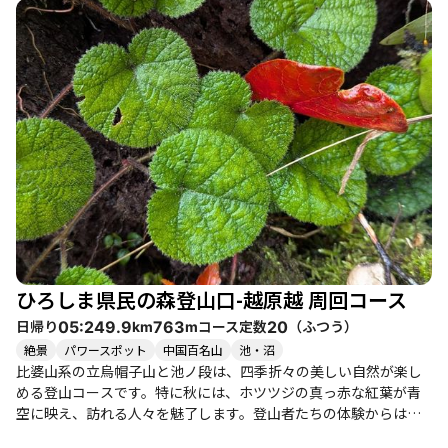
しさに感動し、まるで非現実の世界にいるかのような体験を味わ
っています。 このコースは、県民の森公園センターからスタート
し、展望園地を経由して立烏帽子駐車場へ向かいます。途中、雪
の重みで足元が不安定になることもありますが、登山者同士の励
まし合いが心強いです。特に、池の段に到達した際の360°の大パ
ノラマは、登山者たちにとっての大きな達成感をもたらします。
大山や他の山々の美しい眺望が広がり、思わず息を呑む瞬間で
す。 このコースは初心者から健脚者まで楽しめるため、家族連れ
や友人同士での訪問にも適しています。ただし、雪の状態によっ
ては滑りやすくなるため、注意が必要です。特に、午後からは雪
が緩むことが多く、足元に気を付けることが求められます。 ま
た、周辺には温泉や美味しいグルメスポットも点在しており、登
山後の楽しみも豊富です。特に、地元の名物料理を味わうことが
できるお店は、登山者たちにとっての楽しみの一つです。 このよ
ひろしま県民の森登山口-越原越 周回コース
うに、比婆山の立烏帽子山は、自然の美しさと登山の楽しさを兼
ね備えた素晴らしいコースです。雪山ならではの体験を通じて、
日帰り
コース定数
（
ふつう
）
05:24
9.9
763
20
km
m
心身ともにリフレッシュできることでしょう。
絶景
パワースポット
中国百名山
池・沼
比婆山系の立烏帽子山と池ノ段は、四季折々の美しい自然が楽し
める登山コースです。特に秋には、ホツツジの真っ赤な紅葉が青
空に映え、訪れる人々を魅了します。登山者たちの体験からは、
紅葉の美しさや、ブナ林の静けさが印象的で、心が癒されるとい