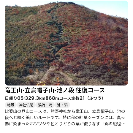
ます。 登山者たちの体験からは、特に紅葉の美しさが印象的で、
360度のパノラマビューが楽しめる毛無山の山頂は、訪れる価値が
あります。多くの登山者が「紅葉のピークは過ぎていたが、それ
でも十分に美しい」と語っており、色とりどりの葉が織り成す景
観は心を癒してくれます。また、ススキや様々な花々が道沿いに
咲いており、自然の美しさを感じながらのトレッキングが楽しめ
ます。 このコースは、初心者から健脚者まで幅広いレベルの登山
者に適しており、特に家族連れや友人同士での登山におすすめで
す。整備された登山道は歩きやすく、途中には広々とした休憩ス
ペースもあり、ランチを楽しむのにも最適です。特に、毛無山の
広場では多くの登山者が休憩を取り、和やかな雰囲気が漂ってい
ます。 注意点としては、季節によっては虫が多くなるため、虫除
け対策が必要です。また、特に秋は気温が下がることもあるた
め、服装に気を付けることが大切です。登山道の途中には、滝や
竜王山-立烏帽子山-池ノ段 往復コース
沢の音が心地よく響き、自然の中での静けさを感じることができ
ます。 周辺には、温泉や美味しいグルメスポットもあり、登山後
日帰り
コース定数
（
ふつう
）
05:32
9.3
868
21
km
m
の楽しみも充実しています。特に、地元の食材を使った料理や、
絶景
神社仏閣
渓流・滝
池・沼
ヒバゴンをテーマにしたおにぎりなど、ユニークなグルメ体験が
比婆山の登山コースは、熊野神社から竜王山、立烏帽子山、池の
待っています。 比婆山連峰は、自然の美しさと登山の楽しさを存
段へと続く美しいルートです。特に秋の紅葉シーズンには、真っ
分に味わえる場所です。ぜひ、季節ごとの魅力を感じながら、訪
赤に染まったホツツジや色とりどりの葉が織りなす「錦の絨毯」
れてみてください。
が見られ、登山者を魅了します。登山道は整備されており、初心