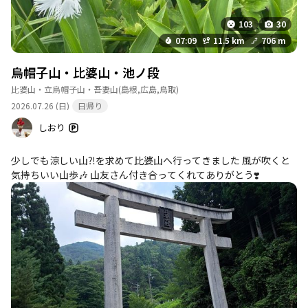
103
30
07:09
11.5 km
706 m
烏帽子山・比婆山・池ノ段
比婆山・立烏帽子山・吾妻山
(島根,広島,鳥取)
2026.07.26 (日)
日帰り
しおり
少しでも涼しい山⁈を求めて比婆山へ行ってきました 風が吹くと
気持ちいい山歩🎶 山友さん付き合ってくれてありがとう❣️