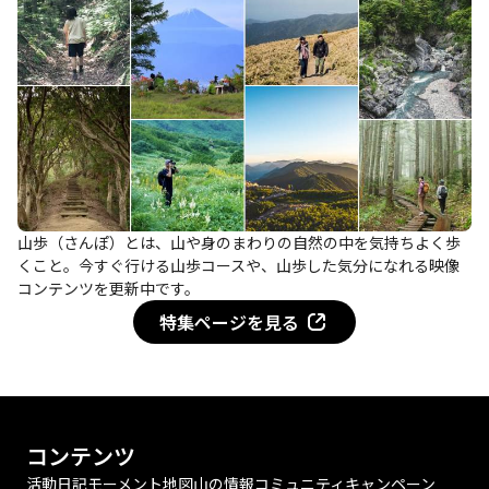
山歩（さんぽ）とは、山や身のまわりの自然の中を気持ちよく歩
くこと。今すぐ行ける山歩コースや、山歩した気分になれる映像
コンテンツを更新中です。
特集ページを見る
コンテンツ
活動日記
モーメント
地図
山の情報
コミュニティ
キャンペーン