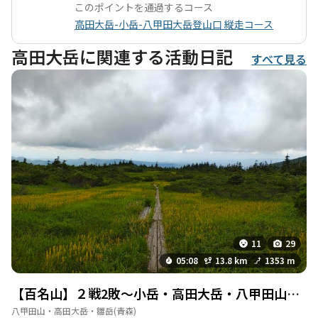
このポイントを通過するコース
高田大岳-小岳-八甲田大岳登山口 縦走コース
高田大岳に関連する活動日記
すべて見る
11
29
05:08
13.8 km
1353 m
【百名山】２戦2敗〜小岳・高田大岳・八甲田山（大岳）〜
八甲田山・高田大岳・雛岳
(青森)