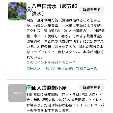
寒対策が必要です。高田大岳から小岳への縦走路は、登山者にと
八甲田清水（辰五郎
って特別な体験を提供してくれます。特に、鞍部での休憩やラン
詳細を見る
清水）
チタイムは、周囲の自然を楽しむ絶好の機会です。 このコース
は、登山初心者から経験者まで楽しめる内容となっており、特に
現況：通年利用可能（夏場は枯れることもある
秋の紅葉シーズンには多くの登山者で賑わいます。高田大岳と小
が、雨後は水量豊富）。水量は季節により変動。
岳の魅力を存分に味わいながら、自然の美しさを感じることがで
アクセス：登山道沿い（仙人岱湿原内）。 補足情
きる素晴らしい登山コースです。
報：冷たくて美味しい軟水。そのまま飲用可能。
環境省の「青森県の代表的な湧水」に選定されて
いる。木枠の枡に溜まっており、溢れた部分の水
をコップですくって飲むスタイル。木枠が補修さ
れている。
このポイントを通過するコース
高田大岳-小岳-八甲田大岳登山口 縦走コース
仙人岱避難小屋
詳細を見る
利用期間：通年開放（無人・冬は2階出入口） 料
金：無料 収容人数：約20名 補足情報：トイレと
水場あり。灯油は持参が必要でトイレットペーパ
ーも持参をおすすめします。