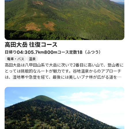
高田大岳 往復コース
日帰り
コース定数
（
ふつう
）
04:30
5.7
800
18
km
m
電車・バス
温泉
高田大岳は八甲田山系で大岳に次いで2番目に高い山で、登山者に
とっては挑戦的なルートが魅力です。谷地温泉からのアプローチ
は、湿地帯や急登を経て、最後には美しいブナ林が広がる道を進
むことになります。特に、急登の部分は斜度が40度以上あり、藪
こぎが必要な時期もあるため、体力に自信のある健脚者向けのコ
ースです。登山者は、時折見える絶景に励まされながら、忍耐強
く登り続けることが求められます。 登頂後には、八甲田連峰の大
パノラマが広がり、達成感を味わうことができます。特に、山頂
からの眺望は素晴らしく、岩木山や陸奥湾を見渡すことができる
ため、写真愛好家にもおすすめです。登山者の中には、山頂での
景色に感動して涙を流す方もいるほどです。 また、春になるとハ