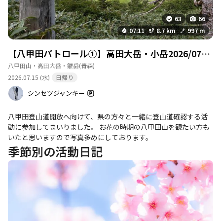
63
66
07:11
8.7 km
997 m
【八甲田パトロール①】高田大岳・小岳2026/07/15
八甲田山・高田大岳・雛岳
(青森)
2026.07.15 (水)
日帰り
シンセツジャンキー
八甲田登山道開放へ向けて、県の方々と一緒に登山道確認する活
動に参加してまいりました。 お花の時期の八甲田山を観たい方も
いたと思いますので写真多めにしております。
季節別の活動日記