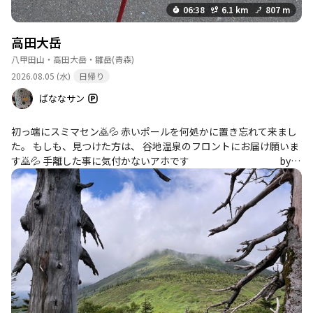
06:38
6.1 km
807 m
高田大岳
八甲田山・高田大岳・雛岳
(青森)
2026.08.05 (水)
日帰り
ばななサン
初っ端にスミマセン🙇💦 赤いポールを何処かに置き忘れて来まし
た。 もしも、見つけた方は、 谷地温泉のフロントにお届け願いま
す🙇💦 手離した事に気付かないアホです byば
なな🍌