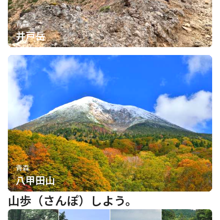
青森
井戸岳
青森
八甲田山
山歩（さんぽ）しよう。