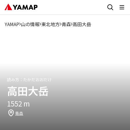
1月
2月
3月
4月
5月
6月
7月
8月
9
YAMAP
山の情報
東北地方
青森
高田大岳
1.61%
0.33%
0.65%
5.79%
3.54%
10.62%
19.94%
21.87%
16.
読み方：
たかだおおだけ
高田大岳
1552
m
青森