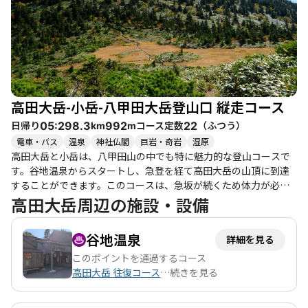
イマツなどの灌木が出てきて、厳冬期とは異なる難易度が増すた
め、シーズンごとの魅力を楽しむことができます。特に冬は、雪
質や風の影響を受けやすく、アイゼンやスノーシューの準備が必
要です。登山中は風が強く、寒さを感じることもあるため、適切
な装備を整えることが重要です。 周辺には、谷地温泉や猿倉温泉
などの温泉施設があり、登山後の疲れを癒すのに最適です。特
に、谷地温泉は貸し切り状態になることもあり、ゆったりとした
高田大岳-小岳-八甲田大岳登山口 縦走コース
時間を過ごせます。登山の後には、温泉でリフレッシュしなが
ら、自然の美しさを堪能することができるでしょう。 このコース
日帰り
コース定数
（
ふつう
）
05:29
8.3
992
22
km
m
は、整備状況が良好でアクセスも便利ですが、人気が少ないた
電車・バス
温泉
神社仏閣
巨岩・奇岩
湿原
め、静かな環境で登山を楽しむことができます。登山者同士の交
高田大岳と小岳は、八甲田山の中でも特に魅力的な登山コースで
流も少なく、静けさを求める方にはぴったりの場所です。高田大
す。谷地温泉からスタートし、急登を経て高田大岳の山頂に到達
岳は、挑戦的な登山を楽しみたい方にとって、素晴らしい選択肢
することができます。このコースは、急坂が続くため体力が必要
となるでしょう。
ですが、登りきった先には素晴らしい景色が広がります。特に、
高田大岳周辺の施設・設備
山頂からの眺望は絶景で、遠くに岩木山や南八甲田の主峰が見え
ます。 登山道は整備されており、歩きやすい部分も多いですが、
谷地温泉
詳細を見る
泥濘や水たまりがあるため注意が必要です。特に、急登を終えた
後の小岳への道は、藪漕ぎや滑りやすい場所があり、慎重に進む
このポイントを通過するコース
必要があります。山の中腹では美しい紅葉が楽しめる時期もあ
高田大岳 往復コース
…
続きを見る
り、特に酸ヶ湯周辺は色とりどりの景色が広がります。 また、山
頂付近は風が強く、寒さを感じることもありますので、十分な防