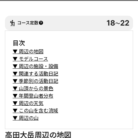
18
22
コース定数
〜
目次
▼
周辺の地図
▼
モデルコース
▼
周辺の施設・設備
▼
関連する活動日記
▼
季節別の活動日記
▼
山頂からの景色
▼
年間登山者分布
▼
周辺の天気
▼
この山を含む流域
▼
周辺の山
高田大岳周辺の地図