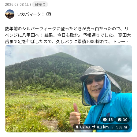
2026.08.08 (土)
日帰り
ワカバマーク！
数年前のシルバーウィークに登ったときが真っ白だったので、リ
ベンジに八甲田へ！ 結果、今日も敗北。予報通りでした。 高田大
岳まで足を伸ばしたので、久しぶりに累積1000採れて、トレーニ
ングになりました。 先週は体調不良で登れなかったので二週間振
りですが、やっぱり微妙に体力落ちてることを実感。 いと悲し…
16
30
07:40
8.2 km
983 m