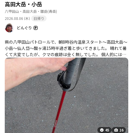
高田大岳・小岳
八甲田山・高田大岳・雛岳
(青森)
2026.08.06 (木)
日帰り
どんぐり
県の八甲田山パトロールで、朝8時谷内温泉スタート〜高田大岳〜
小岳〜仙人岱〜酸ヶ湯15時半過ぎ着と歩いてきました。 晴れて暑
くて大変でしたが、クマの痕跡は全く無しでした。 個人的には、
貴重なランを2種類確認できて花丸◎山行でした。🥰
45
16