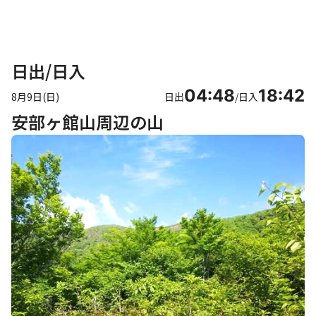
日出/日入
04:48
18:42
8月9日(日)
日出
/
日入
安部ヶ館山周辺の山