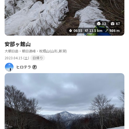
12
67
06:55
13.5 km
986 m
安部ヶ館山
大朝日岳・朝日連峰・祝瓶山
(山形,新潟)
2023.04.15 (土)
日帰り
ヒロテラ