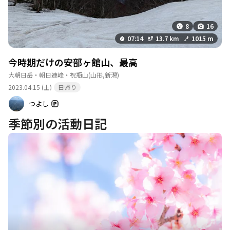
8
16
07:14
13.7 km
1015 m
今時期だけの安部ヶ館山、最高
大朝日岳・朝日連峰・祝瓶山
(山形,新潟)
2023.04.15 (土)
日帰り
つよし
季節別の活動日記