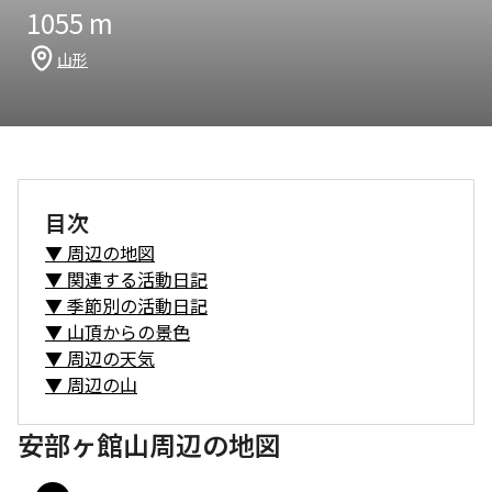
1055
m
山形
目次
▼
周辺の地図
▼
関連する活動日記
▼
季節別の活動日記
▼
山頂からの景色
▼
周辺の天気
▼
周辺の山
安部ヶ館山周辺の地図