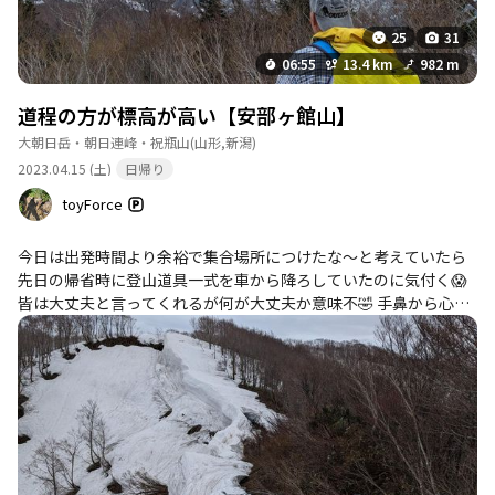
25
31
06:55
13.4 km
982 m
道程の方が標高が高い【安部ヶ館山】
大朝日岳・朝日連峰・祝瓶山
(山形,新潟)
2023.04.15 (土)
日帰り
toyForce
今日は出発時間より余裕で集合場所につけたな〜と考えていたら
先日の帰省時に登山道具一式を車から降ろしていたのに気付く😱
皆は大丈夫と言ってくれるが何が大丈夫か意味不🤣 手鼻から心を
挫いた今日この頃皆様如何お過ごしでしょうか？ 道具を取りに自
宅へ戻ってから集合場所に1名待っていてくれました❣️嗚呼心の友
よ😍😍😍 三十分位先行されてるので大食堂辺りで合流できるのか
なと思っていたら分岐より大分手前で合流😅どうやら雪が泥濘む
から重量級を待っていたとの事！酷いな〜💩 昼食用に拵えていっ
た中巻き おにぎらずより食べ易くて良いな🤩 あと2年くらいは行
かなくても良い山認定🤣 #積雪期限定に近い #危険箇所あり #山頂
より道程の方が高く心折れる