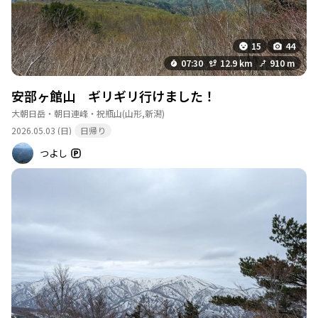
15
44
07:30
12.9 km
910 m
安部ヶ館山 ギリギリ行けました！
大朝日岳・朝日連峰・祝瓶山
(山形,新潟)
2026.05.03 (日)
日帰り
つよし