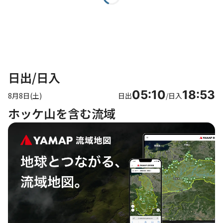
日出/日入
05:10
18:53
8月8日(土)
日出
/
日入
ホッケ山を含む流域