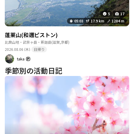
5
17
05:03
17.9 km
1284 m
蓬莱山(和邇ピストン)
比良山地・武奈ヶ岳・釈迦岳
(滋賀,京都)
2026.08.06 (木)
日帰り
taka
季節別の活動日記