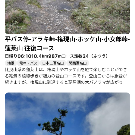
平バス停-アラキ峠-権現山-ホッケ山-小女郎峠-
蓬莱山 往復コース
日帰り
コース定数
（
ふつう
）
06:10
10.4
987
24
km
m
絶景
電車・バス
日本三百名山
関西百名山
比良山系の蓬莱山は、権現山やホッケ山を経て楽しむことができ
る絶景の稜線歩きが魅力の登山コースです。登山口からは急登が
続きますが、権現山に到達すると琵琶湖の大パノラマが広がり、
その景色に心が躍ります。特に、青空の下での稜線歩きは開放感
に満ち、何度訪れても新たな感動を与えてくれます。 登山者たち
の体験談からは、雪の少ない時期でも歩きやすく、仲間と共にソ
リ遊びや雪だるま作りを楽しむ姿が見受けられ、童心に帰るひと
ときが味わえます。特に、権現山からホッケ山への道中は、琵琶
湖を見下ろしながらの楽しいひとときで、景色を楽しむ余裕もあ
り、初心者から健脚者まで幅広いレベルの登山者に適していま
す。 季節によっては、樹氷や美しい花々が見られることもあり、