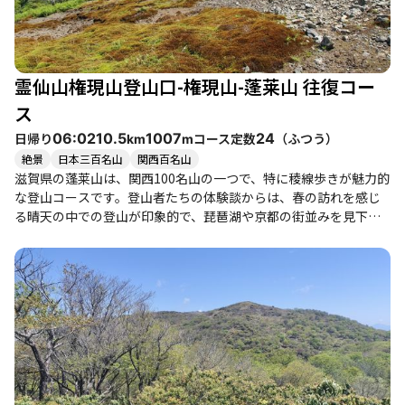
霊仙山権現山登山口-権現山-蓬莱山 往復コー
ス
日帰り
コース定数
（
ふつう
）
06:02
10.5
1007
24
km
m
絶景
日本三百名山
関西百名山
滋賀県の蓬莱山は、関西100名山の一つで、特に稜線歩きが魅力的
な登山コースです。登山者たちの体験談からは、春の訪れを感じ
る晴天の中での登山が印象的で、琵琶湖や京都の街並みを見下ろ
す絶景が楽しめることがわかります。権現山からホッケ山、そし
て蓬莱山へと続く道は、急登や浮石があるものの、稜線に出ると
開放感あふれる景色が広がります。 特にホッケ山からの眺望は素
晴らしく、木々が少なくなり、視界が開けるため、登山者たちは
その美しさに感動しています。登山道は整備されており、雪が溶
けた春先には快適に歩けるため、初心者から健脚者まで楽しめる
コースです。ただし、急登や滑りやすい箇所があるため、注意が
必要です。 また、蓬莱山の山頂付近にはスキー場があり、登山者
は立ち入り禁止のエリアもあるため、事前に情報を確認しておく