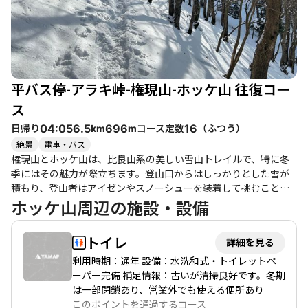
平バス停-アラキ峠-権現山-ホッケ山 往復コー
ス
日帰り
コース定数
（
ふつう
）
04:05
6.5
696
16
km
m
絶景
電車・バス
権現山とホッケ山は、比良山系の美しい雪山トレイルで、特に冬
季にはその魅力が際立ちます。登山口からはしっかりとした雪が
積もり、登山者はアイゼンやスノーシューを装着して挑むことが
推奨されます。権現山からホッケ山へ続く稜線では、琵琶湖の壮
ホッケ山周辺の施設・設備
大な眺望が広がり、特に晴れた日にはその美しさに心を奪われる
ことでしょう。 登山者たちの体験からは、雪に覆われたトレイル
トイレ
詳細を見る
の中での達成感や冒険感が伝わってきます。特に、権現山の山頂
からは、琵琶湖や鈴鹿山脈、丹波高地の山々が360度見渡せる絶景
利用時期：通年 設備：水洗和式・トイレットペ
が楽しめます。雪山初心者やファミリーにもおすすめですが、急
ーパー完備 補足情報：古いが清掃良好です。冬期
登や雪の深さには注意が必要です。特に、権現山からホッケ山へ
は一部閉鎖あり、営業外でも使える便所あり
の道中は、急勾配が続くため、体力に自信のない方は無理をせ
このポイントを通過するコース