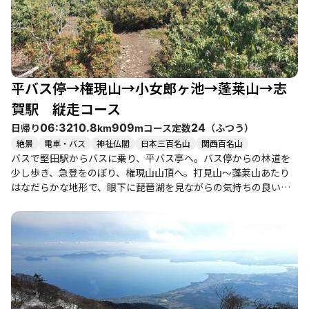
ことが大切です。下山後は「比良とぴあ」で温泉に浸かり、疲れ
を癒すのもおすすめです。登山者たちの中には、仲間と共に楽し
いランチタイムを過ごしたり、自然の中での静けさを楽しんだり
する姿が見られ、心温まる体験が広がっています。 季節ごとの魅
力もあり、春には花々が咲き乱れ、冬には雪景色が楽しめるた
め、何度でも訪れたくなる場所です。蓬莱山は、自然の美しさと
平バス停→権現山→小女郎ヶ池→蓬莱山→志
仲間との絆を深める素晴らしい登山体験を提供してくれることで
しょう。
賀駅 縦走コース
日帰り
コース定数
（
ふつう
）
06:32
10.8
909
24
km
m
絶景
電車・バス
神社仏閣
日本三百名山
関西百名山
バスで堅田駅からバスに乗り、平バス亭へ。バス停からの林道を
少し歩き、急登をのぼり、権現山山頂へ。打見山〜蓬莱山あたり
はなだらかな地形で、眼下に琵琶湖を見ながらの気持ちの良い散
歩が楽しめる。打見山付近のびわ湖テラスには、カフェや遊具な
ども設置され、観光客なども多く訪れる。マイカーでのアクセス
の場合は、びわ湖バレイ山麓の駐車場に停車可能（有料）体力に
自信がない場合はロープウェイを適宜使うと良い。