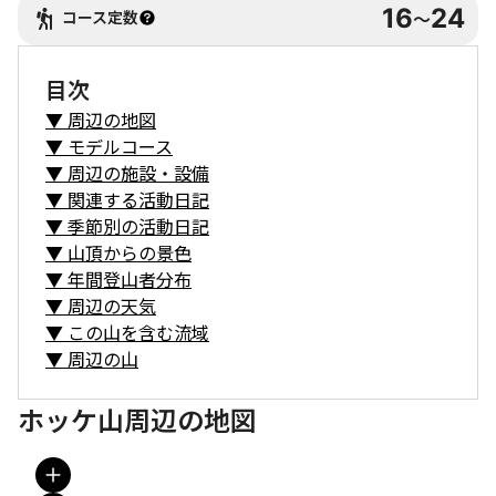
16
24
コース定数
〜
目次
▼
周辺の地図
▼
モデルコース
▼
周辺の施設・設備
▼
関連する活動日記
▼
季節別の活動日記
▼
山頂からの景色
▼
年間登山者分布
▼
周辺の天気
▼
この山を含む流域
▼
周辺の山
ホッケ山周辺の地図