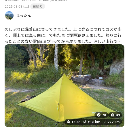
2026.08.08 (土)
日帰り
えったん
久しぶりに蓬莱山に登ってきました。上に登るにつれてガスが多
く、頂上では真っ白に。でもたまに琵琶湖見えました。帰りに行
ったことのない霊仙山に行ってから戻りました。涼しい山行で助
かりました。
28
49
15:46
39.8 km
2729 m