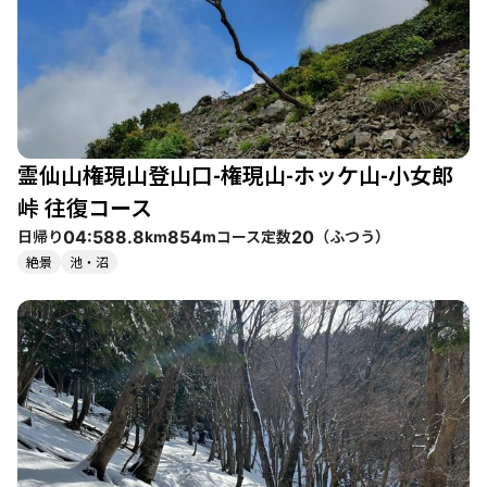
特に春の花の季節や冬の雪景色は格別です。ただし、雪が残る時
期はアイゼンやワカンが必要になることもあるため、準備は怠ら
ないようにしましょう。 また、周辺には温泉やレトロな銭湯もあ
り、登山後のリフレッシュにも最適です。アクセスも良好で、登
山道は整備されており、混雑することも少ないため、静かな山行
を楽しむことができます。自然の中での癒しと達成感を味わえる
蓬莱山は、ぜひ訪れてみたいスポットです。
霊仙山権現山登山口-権現山-ホッケ山-小女郎
峠 往復コース
日帰り
コース定数
（
ふつう
）
04:58
8.8
854
20
km
m
絶景
池・沼