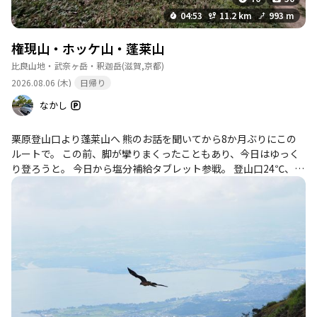
04:53
11.2 km
993 m
権現山・ホッケ山・蓬莱山
比良山地・武奈ヶ岳・釈迦岳
(滋賀,京都)
2026.08.06 (木)
日帰り
なかし
栗原登山口より蓬莱山へ 熊のお話を聞いてから8か月ぶりにこの
ルートで。 この前、脚が攣りまくったこともあり、今日はゆっく
り登ろうと。 今日から塩分補給タブレット参戦。 登山口24℃、山
頂22℃。下山して26℃ほど。 確かに暑いけれども、 権現山から蓬
莱山の縦走は、琵琶湖からの風があり爽快。 山頂あたりで、琵琶
湖を眺めながら風に吹かれていると、少し寒いくらいで快適。 水
分 500ml×4本持参 3本消費 食料 ゼリー飲料250ml、チョリ
ソーパン 消費 ドーピング 芍薬甘草湯 朝食時1包。塩分補給
タブレット2個 ジョニーとお守りの熊スプレー 熊スプレーは使
用せず スポドリより、よく冷えた水＋塩分補給タブレットがよい
かも。