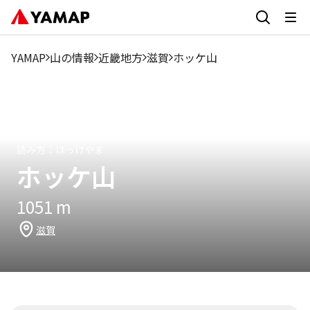
1月
2月
3月
4月
5月
6月
7月
8月
9月
9.02%
4.86%
6.24%
12.7%
14.34%
11.98%
7.94%
4.5%
8.01%
YAMAP
山の情報
近畿地方
滋賀
ホッケ山
読み方：
ほっけやま
ホッケ山
1051
m
滋賀