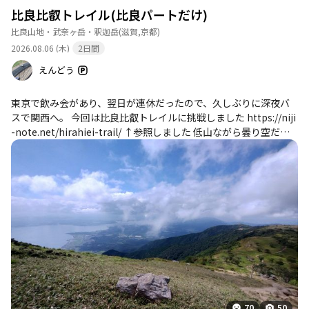
比良比叡トレイル(比良パートだけ)
比良山地・武奈ヶ岳・釈迦岳
(滋賀,京都)
2026.08.06 (木)
2日間
えんどう
東京で飲み会があり、翌日が連休だったので、久しぶりに深夜バ
スで関西へ。 今回は比良比叡トレイルに挑戦しました https://niji
-note.net/hirahiei-trail/ ↑参照しました 低山ながら曇り空だっ
たこともあり、思っていたほど暑くなく快適に歩けました。途中
には何度か琵琶湖を望める景色があり、とても綺麗でした。 2日間
で登山者とすれ違ったのはたったの2人。こんなに良いトレイルな
のに、たまたまだったのでしょうか。 途中には何か所か給水でき
る沢もあり、とても助かりました。 テント泊をした八雲ヶ原は雰
囲気が良く、イモリがたくさんいて印象的でした。 初めてアルコ
ールストーブも使ってみましたが、思っていた以上に使いやすか
ったです。カップ4杯分のお湯を沸かして、使用したアルコールは
約75ccでした。 比良山側で疲れてしまったため、今回は比叡山方
面までは行かず。また今度、京都一周トレイルを歩くときに訪れ
ようと思います。 2日目は未明から雨風が吹き荒れましたが、幸い
テントはまったく浸水せず、安心して過ごすことができました。
70
50