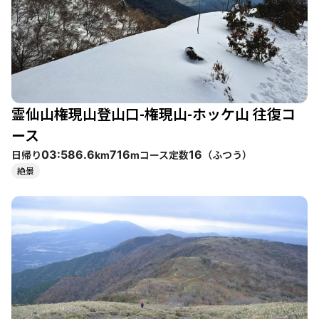
霊仙山権現山登山口-権現山-ホッケ山 往復コ
ース
日帰り
コース定数
（
ふつう
）
03:58
6.6
716
16
km
m
絶景