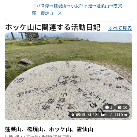
ず、途中での引き返しも考慮しましょう。 冬の登山は、雪の質や
平バス停→権現山→小女郎ヶ池→蓬莱山→志賀
天候によって大きく体験が変わります。新雪のフカフカした感触
駅 縦走コース
や、時折見える霧氷、雪庇の美しさは、雪山ならではの魅力で
す。また、登山者同士の交流や、自然の中での静けさも、このコ
ホッケ山に関連する活動日記
すべて見る
ースの特長です。特に平日であれば人も少なく、独占的に自然を
楽しむことができるでしょう。 周辺には、温泉や美味しいグルメ
スポットも点在しており、登山後の楽しみも豊富です。例えば、
地元の名物料理を楽しむことができる飲食店や、登山の疲れを癒
す温泉施設があり、登山と合わせて充実した一日を過ごすことが
できます。権現山とホッケ山は、冬の雪山登山を楽しむには最適
な場所であり、訪れる価値があるでしょう。
5
10
05:15
12.1 km
1110 m
蓬莱山、権現山、ホッケ山、霊仙山
比良山地・武奈ヶ岳・釈迦岳
(滋賀,京都)