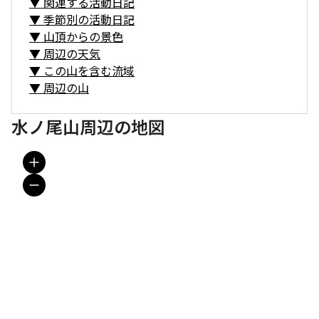
▼
関連する活動日記
▼
季節別の活動日記
▼
山頂からの景色
▼
周辺の天気
▼
この山を含む流域
▼
周辺の山
水ノ尾山周辺の地図