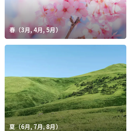
シやないかい‼️」 “Highly Sensitive Person”の略でした😅 知らな
んだ… まあ、吾輩は別の方法で生きづらさをどうにか凌いでいる
ので、この手の本は必要というわけではありませんが、購入して
ちょっと勉強(…ってほど深い内容ではないけど)してみます。
あ、山行ですが、最近は攻略法が周知されており、笹薮も下部は
春（3月, 4月, 5月）
薄くなっているので、以前ほどヒドい山ではなかったです。 引き
続き、山口百名山(おもに東部)の同行者募集中で御座います。
夏（6月, 7月, 8月）