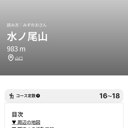
読み方：
みずのおさん
水ノ尾山
983
m
山口
16
18
コース定数
〜
目次
▼
周辺の地図