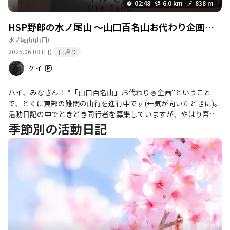
02:48
6.0 km
838 m
HSP野郎の水ノ尾山 ～山口百名山お代わり企画🍚・東部難関編
水ノ尾山
(山口)
2025.06.08 (日)
日帰り
ケイ
ハイ、みなさん！ “「山口百名山」お代わり🍚企画”ということ
で、とくに東部の難関の山行を進行中です(←気が向いたときに)。
活動日記の中でときどき同行者を募集していますが、やはり吾輩
の企画は人気がありません💧‬ しかし、いつものようにhiroさんが
季節別の活動日記
唯一人、お情け(？)でご応募くださいました😌💨 なぜだら
う………🤔？ これは一体どういう事かと時おり考えております
が、ちょうど昨日手掛かりが得られました。 昨日図書館帰りに古
本屋に寄り、各コーナーを隈なく渉猟しておりました(←アダルテ
ィーなとこ以外です。念のため)。美容・健康コーナーに差し掛か
りテキトーな1冊の本を手に取ってパラパラと捲っております
と、“HSP”という単語が目に飛び込んできました。 「ほほぅ、ヒ
ートショックプロテインか。どれどれ、どのように説明がしてあ
るのかな…」 などと拾い読み… ……🧐📖 ……😲💡 「ほとんどワ