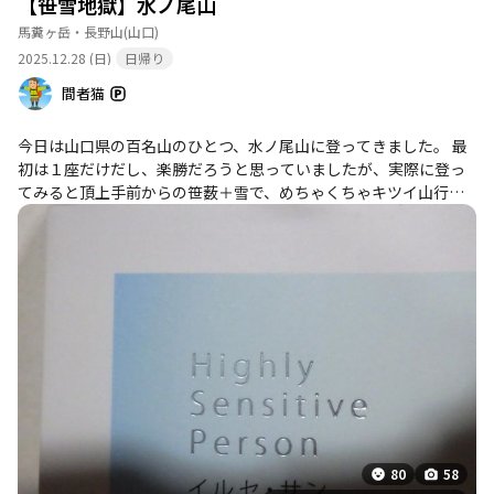
【笹雪地獄】水ノ尾山
たよ〜。
馬糞ヶ岳・長野山
(山口)
2025.12.28 (日)
日帰り
間者猫
今日は山口県の百名山のひとつ、水ノ尾山に登ってきました。 最
初は１座だけだし、楽勝だろうと思っていましたが、実際に登っ
てみると頂上手前からの笹薮＋雪で、めちゃくちゃキツイ山行と
なりました。
80
58