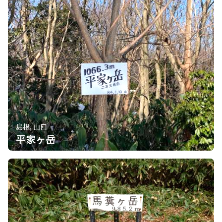
島根, 山口
平家ヶ岳