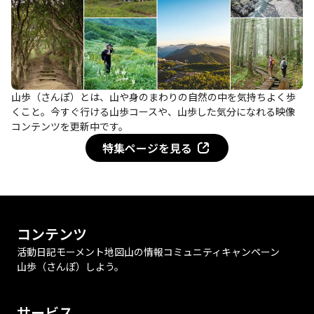
山歩（さんぽ）とは、山や身のまわりの自然の中を気持ちよく歩
くこと。今すぐ行ける山歩コースや、山歩した気分になれる映像
コンテンツを更新中です。
特集ページを見る
コンテンツ
活動日記
モーメント
地図
山の情報
コミュニティ
キャンペーン
山歩（さんぽ）しよう。
サービス