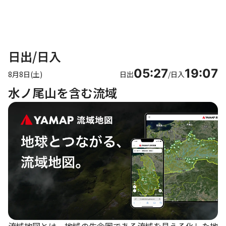
日出/日入
05:27
19:07
8月8日(土)
日出
/
日入
水ノ尾山を含む流域
流域地図とは、地域の生命圏である流域を見える化した地