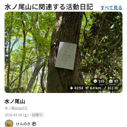
水ノ尾山に関連する活動日記
すべて見る
101
97
02:58
6.0 km
811 m
水ノ尾山
水ノ尾山
(山口)
2026.05.16 (土)
日帰り
けんのき