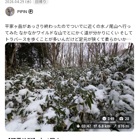
2026.04.29 (水)
日帰り
いずれも、自分の許容範囲を超えるものではありませんでした。
むしろ、思った以上に、獲得標高が高く、さすがに800m超えは、
PIPIN
体力がいりました。急登、ササの急登、ササ漕ぎあり、暑さも急
に厳しくなったのもあって、要注意でした。道迷いのリスクもあ
平家ヶ岳があっさり終わったのでついでに近くの水ノ尾山へ行っ
りそうですが、アプリと時間の余裕があれば決定的に迷うことは
てみた なかなかワイルドな山でとにかく道が分かりにくい そして
なさそうでした。ただ、ルートについて、注意がいりそうです。
トラバースを歩くことが多いんだけど足元が狭くて柔らかいから
登山道前半の周回部は、当初、右側の短いルートをピストンする
崩れて滑るすべる 途中から笹藪が出てきたけど、こんくらい平気
つもりでした。しかし、実際に登ってみると、この右側ルートを
ってなめてたら、最後の山頂まで40分ずーっと藪漕ぎ😱 下りも合
下るのは滑ったりしそうで危険な感じがして、結局のところ下り
わせて約1時間ずーっと藪漕ぎ、正直、過去一の藪漕ぎでしたわ い
では左側のルートを通り、反時計回りに周回することにしまし
やー、今んとこ山口県百名山一番の藪漕ぎだな どうにかこうにか
た。左側の長いルートの方が、右側より歩きやすく、比較的安心
行ってきたけど、なかなかワイルドな山でした 山口県百名山【95/
できるのですが、それでも少し道は荒れてきているので、油断は
100】
禁物でした。 色々な意味で、登山者を鍛えてくれる山のように感
じられました。せっかく、滝や渓流の良さがあるし、山頂も周囲
から頭一つ出ているから、眺望など、整備されるともっと良くな
るのにな、と、ちょっと残念にも思いました。思いがけずコケイ
ランに遭遇できたのと、アカショウビンの鳴き声が聞こえたの
は、良い記憶になりました。 木谷峡、この付近はコンビニどころ
149
28
か、自販機もない。なかなか、事前準備を欠かせないのが注意。
03:47
6.8 km
876 m
本当に「人け」がないので、クマ対策も忘れずに。そうそう、ク
モの巣も、登山者がいないためか、遅い時間なのになかなかでし