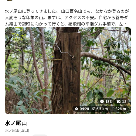
水ノ尾山に登ってきました。 山口百名山でも、なかなか登るのが
大変そうな印象の山。まずは、アクセスの不安。自宅から菅野ダ
ム経由で錦町に向かって行くと、猿飛湖の平瀬ダム手前で、左側
に木谷峡や錦町の観光案内板があります。そこを左に曲がってい
くと・・・その先が、高いところに長い橋・・・。見るたびに、
あれを通るのか〜と躊躇っておりました💦その先も道が細そうだ
し・・・。それでも、水ノ尾山の頂上は、錦町の街中や、莇ヶ岳
などから見えるので、その都度、気になっていました。 で、季節
の良い今、登ってみることにしました。なんとなく怖い雰囲気を
感じてしまうので、天気の良い時に、早い時間から、と考えてい
ました。実際、今日、快晴で山の中も明るくて良かったのです
が、時間は・・・いつもの調子で遅くなりましたよ😅というか、
思ったより駐車地まで行くのに時間かかりました。 しかも、駐車
しても、なんだか緊張して、しばらくグズグズしてしまいまし
た。ここら辺の思い切りの悪さがいかにも自分らしい・・・。木
138
18
谷川を眺めつつ、気持ちが落ち着いてきたので、ちょっと歩いて
04:28
6.5 km
828 m
みよう、という感じで登り始めました。先人の活動日記で、道の
悪さや迷いやすさ、ササヤブ、景色のなさ、廃屋、廃校校舎、い
水ノ尾山
ずれもネガティブな印象ばかりで、ちょっと怖がっていたのです
水ノ尾山
(山口)
ね。で、登ってみると、ササはさすがにちょっと大変でしたが、